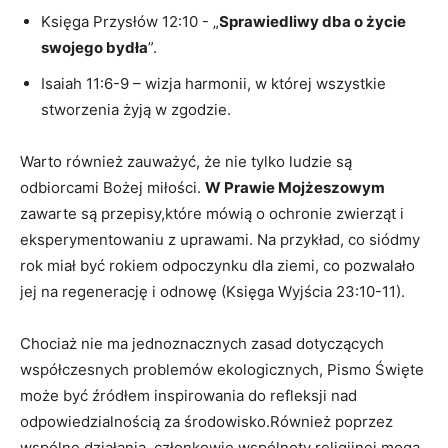
Księga Przysłów 12:10 -⁢ „
Sprawiedliwy ‌dba o życie
swojego bydła
”.
Isaiah 11:6-9 – wizja harmonii,⁣ w​ której​ wszystkie
stworzenia żyją w zgodzie.
Warto również zauważyć, że nie tylko ludzie są
⁣odbiorcami Bożej‌ miłości.
W Prawie Mojżeszowym
zawarte są przepisy,które ⁤mówią o ‍ochronie zwierząt i
eksperymentowaniu z uprawami. Na ⁢przykład, co⁢ siódmy
rok miał być rokiem odpoczynku ⁤dla⁣ ziemi, ⁣co ‍pozwalało
⁢jej na regenerację i odnowę (Księga Wyjścia 23:10-11).
Chociaż ‍nie⁣ ma⁣ jednoznacznych zasad dotyczących
współczesnych problemów⁣ ekologicznych, Pismo Święte
może być źródłem inspirowania do refleksji nad
odpowiedzialnością za środowisko.Również poprzez
wspólne działania, członkowie wspólnoty religijnej mogą