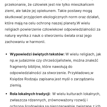
przekonanie, że ⁢człowiek jest nie tylko‍ mieszkańcem
ziemi, ale także‌ jej opiekunem. Takie ⁤postawy ⁣mogą
skutkować przyjęciem ekologicznych​ norm⁣ oraz działań,
które mają na ⁣celu ochronę naszej⁣ planety.W wielu
religiach powierzenie ⁣człowiekowi⁤ odpowiedzialności za
naturę wynika z⁣ nauk o stworzeniu świata oraz ⁤jego
zachowaniu w ​harmonii.
Wypowiedzi świętych tekstów:
W wielu religiach, jak
np.w judaizmie czy chrześcijaństwie, można znaleźć
fragmenty biblijne, które nawołują do
odpowiedzialności za stworzenie. Przykładowo,w
Księdze Rodzaju ‍zapisana jest myśl​ o zarządzaniu‍
ziemią.
Rola lokalnych tradycji:
‍ W wielu kulturach‍ lokalnych,
‌zwłaszcza ⁣rdzennych, zrównoważony rozwój i
ochrona środowiska są ‌nierozerwalnie⁣ związane z ich