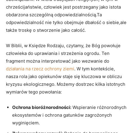
chrześcijaństwie, człowiek jest postrzegany jako istota
obdarzona szczególną ‍odpowiedzialnością.Ta
odpowiedzialność nie⁤ tylko obejmuje dbałość o siebie,ale
także troskę⁣ o​ stworzenie‌ jako całość.
W Biblii,‌ w‍ Księdze ⁤Rodzaju,⁢ czytamy, że Bóg powołuje
człowieka ⁢do‍ uprawiania i strzeżenia ogrodu.‍ Ten
fragment można interpretować jako wezwanie do‍
działania na rzecz ochrony ziemi
. W tym kontekście,
⁢nasza rola jako opiekunów staje⁢ się kluczowa w obliczu
kryzysu ekologicznego.⁢ Możemy dostrzec kilka istotnych
wymiarów tego powołania:
Ochrona bioróżnorodności:
Wspieranie różnorodnych
ekosystemów i ochrona gatunków zagrożonych⁢
wyginięciem.