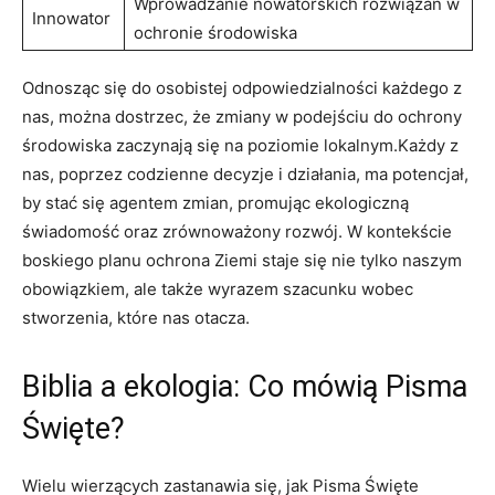
Wprowadzanie nowatorskich rozwiązań w
Innowator
ochronie ⁢środowiska
Odnosząc‌ się do osobistej odpowiedzialności każdego ‌z ​
nas, ⁢można dostrzec, że zmiany w ‌podejściu do⁢ ochrony
‍środowiska ‌zaczynają się na poziomie ⁤lokalnym.Każdy z​
nas,⁣ poprzez codzienne decyzje‍ i działania, ma ⁤potencjał,
by stać się agentem zmian, promując ekologiczną
świadomość oraz zrównoważony rozwój. W ⁢kontekście
boskiego planu⁢ ochrona⁢ Ziemi staje się nie ⁣tylko naszym
obowiązkiem, ale także wyrazem szacunku ⁢wobec
stworzenia, ⁢które ⁣nas ⁢otacza.
Biblia a ekologia: Co mówią Pisma
Święte?
Wielu ​wierzących ‍zastanawia ⁤się, jak ​Pisma Święte