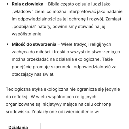
Rola człowieka
– Biblia często ‌opisuje ludzi⁤ jako
„władców” ziemi,co można interpretować‍ jako⁤ nadanie
​im odpowiedzialności za ⁤jej ⁢ochronę i‍ rozwój. Zamiast
„podbijania” ‌natury, powinniśmy stawiać na‌ jej
współistnienie.
Miłość ‌do stworzenia
– Wiele tradycji religijnych
zachęca do miłości i​ troski o wszystkie stworzenia,co‌
można‍ przekładać ‌na‌ działania ekologiczne. Takie
podejście promuje​ szacunek ‍i odpowiedzialność za
otaczający ⁤nas świat.
Teologiczna etyka ekologiczna nie ogranicza się jedynie
do refleksji. W ⁢wielu wspólnotach religijnych
⁣organizowane są inicjatywy mające na ‌celu ochronę
środowiska. Znalazły one odzwierciedlenie w:
Działania