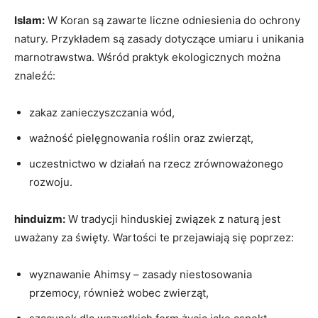
Islam:
W Koran są zawarte ⁢liczne ⁢odniesienia do ochrony
natury.​ Przykładem są‍ zasady⁣ dotyczące ⁣umiaru ‍i⁤ unikania
marnotrawstwa. Wśród praktyk ekologicznych można
znaleźć:
zakaz zanieczyszczania wód,
ważność pielęgnowania roślin⁣ oraz zwierząt,
uczestnictwo w działań na rzecz ‌zrównoważonego
rozwoju.
hinduizm:
W tradycji hinduskiej związek z naturą jest
uważany za⁤ święty. ‍Wartości te​ przejawiają się‌ poprzez:
wyznawanie Ahimsy​ – ⁣zasady niestosowania
przemocy,​ również ⁤wobec ‍zwierząt,