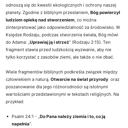
odnoszą się do kwestii ekologicznych i ⁣ochrony naszej
planety. Zgodnie z biblijnym przesłaniem,
Bóg powierzył
‍ludziom opiekę nad stworzeniem
, co ⁢można⁤
zinterpretować jako odpowiedzialność za środowisko. W
Księdze Rodzaju, podczas stworzenia‌ świata, Bóg mówi
‍do Adama: „
Uprawiaj ​ją​ i strzeż
” (Rodzaju 2:15). ⁢Ten
‍fragment⁢ stawia przed ludzkością wyzwanie, ⁤aby ⁣nie
tylko‌ korzystać ⁤z⁣ zasobów ⁢ziemi, ale ​także o nie‌ dbać.
Wiele fragmentów biblijnych⁢ podkreśla związek między
⁣człowiekiem a naturą.
Otwarcie na świat przyrody
⁣ oraz
poszanowanie‍ dla ​jego ⁤różnorodności ​są‍ istotnymi
wartościami przedstawionymi w tekstach religijnych. Na
przykład:
Psalm 24:1 ⁣- „
Do​ Pana należy ziemia i to, co ⁢ją
napełnia
”.