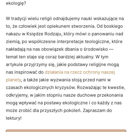
ekologię?
W⁤ tradycji ⁣wielu religii odnajdujemy nauki wskazujące na
‍to, ⁣że człowiek jest opiekunem ‍stworzenia. ‍Od boskiego
nakazu w Księdze‌ Rodzaju,‍ który ⁣mówi‌ o panowaniu⁣ nad
ziemią, po współczesne interpretacje teologiczne, ‌które
nakładają na nas obowiązek ⁣dbania ‌o‍ środowisko⁤ —
temat ten staje się coraz bardziej aktualny. W​ tym
artykule przyjrzymy się, jakie podstawy religijne⁢ mogą
‌nas inspirować ⁣do ‍
działania na​ rzecz ochrony naszej
planety
, ⁢a także jakie wyzwania stoją przed nami w‍
czasach ekologicznych‍ kryzysów. ‌Rozważając te​ kwestie,‍
odkryjemy, w jakim ‌stopniu nasze⁤ duchowe ⁤przekonania⁤
mogą wpływać‍ na postawy ekologiczne‌ i co każdy z ‌nas
⁢może zrobić dla przyszłych pokoleń. Zapraszam⁤ do
⁣lektury!