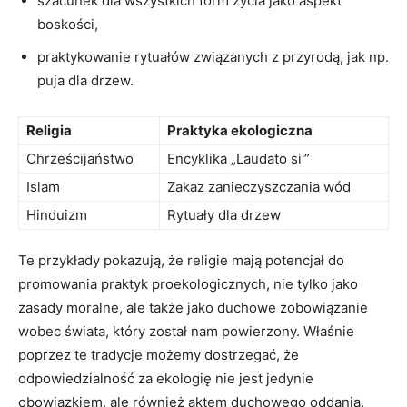
szacunek dla wszystkich form‌ życia ‍jako aspekt‌
boskości,
praktykowanie ‍rytuałów związanych z ‍przyrodą, jak np.
puja dla ⁢drzew.
Religia
Praktyka ekologiczna
Chrześcijaństwo
Encyklika „Laudato si'”
Islam
Zakaz‌ zanieczyszczania​ wód
Hinduizm
Rytuały‌ dla drzew
Te⁢ przykłady ⁢pokazują, że religie mają potencjał do
promowania praktyk proekologicznych, nie ⁤tylko jako
zasady‌ moralne, ale także‍ jako⁤ duchowe‌ zobowiązanie⁢
wobec świata, który został nam powierzony. Właśnie
poprzez​ te tradycje możemy dostrzegać, ‌że⁢
odpowiedzialność za ekologię nie jest ⁢jedynie
obowiązkiem, ale również ‍aktem duchowego oddania.