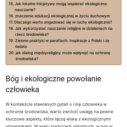
Jak lokalne inicjatywy mogą wspierać ekologiczne
⁢nauczanie?
znaczenie⁢ edukacji ekologicznej w życiu duchowym
Dlaczego warto angażować się w⁤ ruchy ekologiczne?
Jak wykorzystać nauczanie⁣ religijne‌ w działaniach ⁤na
rzecz środowiska?
Zielone praktyki⁤ w parafiach:⁣ Inspiracje z ⁢Polski i ze
świata
jak ‌dialog międzyreligijny może‌ wpłynąć na ‌ochronę
środowiska?
Bóg⁣ i ‍ekologiczne powołanie
człowieka
W kontekście stawianych pytań o rolę człowieka w
ochronie środowiska, warto zwrócić uwagę na pewne
kluczowe‌ aspekty, które łączą ⁤wiarę ‌z‌ ekologicznymi
obowiązkami. W‍ wielu tradycjach religijnych, w ‌tym w