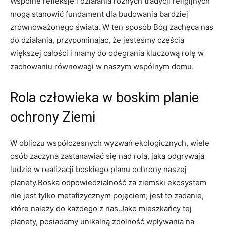
Wspólne⁣ refleksje i działania różnych tradycji ‍religijnych
mogą stanowić ⁢fundament⁣ dla budowania bardziej
zrównoważonego ‌świata. W ten sposób Bóg ⁤zachęca nas
do działania, ⁢przypominając, ‍że jesteśmy częścią
większej całości i mamy do odegrania kluczową rolę w
zachowaniu równowagi w naszym ​wspólnym domu.
Rola człowieka w boskim planie⁣
ochrony Ziemi
W ‌obliczu współczesnych wyzwań ekologicznych, wiele
osób ⁤zaczyna zastanawiać ⁤się​ nad rolą,‌ jaką odgrywają
ludzie ⁣w‌ realizacji boskiego planu ochrony‌ naszej
planety.Boska odpowiedzialność⁢ za ziemski ekosystem
nie jest tylko ⁣metafizycznym pojęciem; jest to zadanie,​
które należy⁢ do każdego z ⁢nas.Jako ⁢mieszkańcy tej
planety, posiadamy unikalną‌ zdolność wpływania na