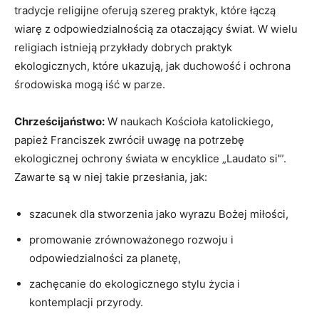
tradycje⁣ religijne oferują szereg⁢ praktyk, ⁢które ⁤łączą
wiarę⁣ z odpowiedzialnością za otaczający świat. ⁣W wielu
⁢religiach istnieją przykłady dobrych praktyk
ekologicznych, które ukazują,‍ jak⁣ duchowość i⁢ ochrona
środowiska mogą iść ‌w parze.
Chrześcijaństwo:
W naukach ⁤Kościoła katolickiego,
papież Franciszek zwrócił uwagę ‌na potrzebę
ekologicznej ochrony świata w⁣ encyklice „Laudato si'”.
Zawarte są‌ w ⁢niej takie przesłania,​ jak:
szacunek dla stworzenia jako⁣ wyrazu ⁢Bożej miłości,
promowanie zrównoważonego‍ rozwoju i
⁤odpowiedzialności za ‌planetę,
zachęcanie do ekologicznego stylu życia ⁣i⁣
kontemplacji przyrody.