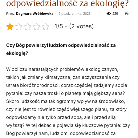
odpowiedzialność za ekologię?
Przez
Dagmara Wróblewska
-
9 października, 2025
229
1
1/5 - (2 votes)
Czy ‍Bóg powierzył ludziom odpowiedzialność ⁣za
⁢ekologię?
W obliczu narastających problemów ekologicznych,
takich jak ‍zmiany klimatyczne, zanieczyszczenia ⁢czy
⁣utrata bioróżnorodności, coraz częściej zadajemy sobie
pytanie: czy ⁢nasze​ troski o​ planetę mają ‍głębszy sens?⁣
Skoro ​ludzkość ma tak ogromny wpływ na środowisko,
czy nie ​jest to również część⁣ większego planu, za który
odpowiadamy nie‌ tylko‌ przed sobą, ale i przed siłą
⁢wyższą? W tej debacie pojawia się ​kluczowe​ pytanie: czy
Bóg powierzył nam,⁢ ludziom,⁣ odpowiedzialność za⁤