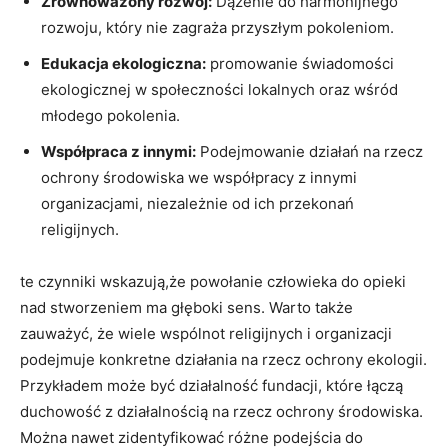
Zrównoważony rozwój:
Dążenie do harmonijnego
rozwoju, który⁢ nie zagraża przyszłym​ pokoleniom.
Edukacja ekologiczna:
promowanie świadomości
ekologicznej w społeczności lokalnych oraz wśród
młodego‌ pokolenia.
Współpraca z ​innymi:
‌Podejmowanie działań na rzecz
⁢ochrony ⁤środowiska we ‍współpracy⁢ z ‌innymi
organizacjami,⁣ niezależnie ​od ich przekonań
religijnych.
te czynniki wskazują,że powołanie człowieka​ do opieki
nad stworzeniem ma głęboki sens.​ Warto także
zauważyć, że‍ wiele‍ wspólnot ⁤religijnych i organizacji
podejmuje konkretne⁤ działania​ na rzecz⁣ ochrony ekologii.
Przykładem może być działalność fundacji, które⁤ łączą
⁣duchowość z działalnością na rzecz ochrony ‌środowiska.
Można nawet zidentyfikować różne podejścia ‍do‌