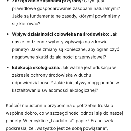
Zarządzanie ⁤zasobami⁤ przyrody:
Czym jest
prawidłowe ‌gospodarowanie zasobami ⁢naturalnymi?
Jakie są fundamentalne⁢ zasady, którymi powinniśmy
się kierować?
Wpływ‌ działalności człowieka na środowisko:
Jak
nasze codzienne ⁣wybory wpływają na ⁢zdrowie
planety? ⁣Jakie⁢ zmiany są konieczne, ⁢aby ograniczyć
negatywne skutki ‍działalności przemysłowej?
Edukacja​ ekologiczna:
Jak ⁤ważna jest edukacja ⁣w‌
zakresie ochrony ‌środowiska w duchu
odpowiedzialności? Jakie inicjatywy mogą⁢ pomóc ​w
kształtowaniu świadomości‍ ekologicznej?
Kościół⁤ nieustannie przypomina o potrzebie troski o
wspólne dobro, co ​w ‍szczególności odnosi się do naszej
‌planety. W encyklice „Laudato ⁤si’” ⁤papież Franciszek
podkreśla, ‌że „wszystko jest ‌ze sobą⁢ powiązane”,