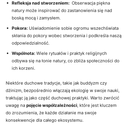
Refleksja⁣ nad stworzeniem:
⁤ Obserwacja piękna
natury może inspirować do⁤ zastanowienia ‌się nad
boską‌ mocą ⁣i zamysłem.
Pokora:
Uświadomienie sobie ogromu wszechświata
skłania do‍ pokory wobec​ stworzenia ​i podkreśla naszą‌
odpowiedzialność.
Wspólnota:
Wiele rytuałów i praktyk religijnych
odbywa się ⁣na ⁢łonie ⁢natury, co zbliża społeczności do
ich‍ korzeni.
Niektóre⁤ duchowe‍ tradycje, takie‍ jak ⁤buddyzm czy
dżinizm,​ bezpośrednio włączają ekologię w‌ swoje nauki,
traktując ją jako część duchowej praktyki. Warto zwrócić
uwagę⁣ na⁣
pojęcie współzależności
, które jest kluczem
‍do zrozumienia, że każde działanie ma swoje
konsekwencje‍ dla całego​ ekosystemu.