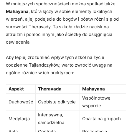
W mniejszych społecznościach‍ można spotkać także
Mahayana
, która ‍łączy w sobie ⁢elementy lokalnych
wierzeń, a jej podejście do bogów i ⁣bóstw różni się od
surowości Theravady.⁢ Ta szkoła kładzie nacisk na⁢
altruizm⁤ i pomoc innym ⁣jako⁤ ścieżkę do osiągnięcia⁢
oświecenia.
Aby lepiej zrozumieć wpływ⁢ tych szkół na życie
codzienne Tajlandczyków, warto zwrócić uwagę na
ogólne⁣ różnice⁣ w⁣ ich praktykach:
Aspekt
Theravada
Mahayana
Wspólnotowe
Duchowość
Osobiste odkrycie
wsparcie
Intensywna,
Medytacja
Oparta ⁤na grupach
samodzielna
Rola
Centrala
Prezentacja