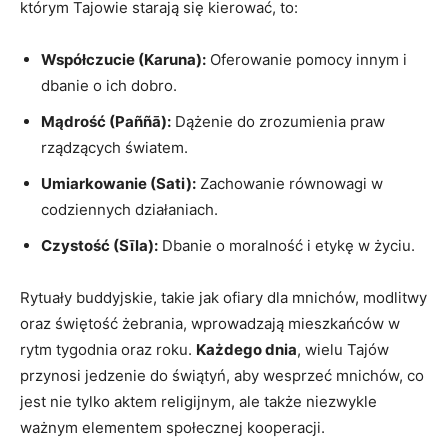
którym​ Tajowie starają się ⁢kierować, to:
Współczucie‌ (Karuna):
Oferowanie ‍pomocy innym i
dbanie ​o ich dobro.
Mądrość (Paññā):
Dążenie do zrozumienia⁢ praw
rządzących światem.
Umiarkowanie (Sati):
⁤Zachowanie równowagi w
codziennych działaniach.
Czystość (Sīla):
⁣Dbanie o moralność i etykę w ​życiu.
Rytuały buddyjskie, takie jak ofiary dla mnichów, modlitwy⁤
oraz świętość żebrania, wprowadzają mieszkańców w
rytm ‌tygodnia oraz roku.
Każdego dnia
, ‌wielu Tajów​
przynosi jedzenie do‍ świątyń, aby wesprzeć ‍mnichów, co⁤
jest nie ⁢tylko aktem religijnym, ale także⁣ niezwykle
ważnym elementem‍ społecznej kooperacji.