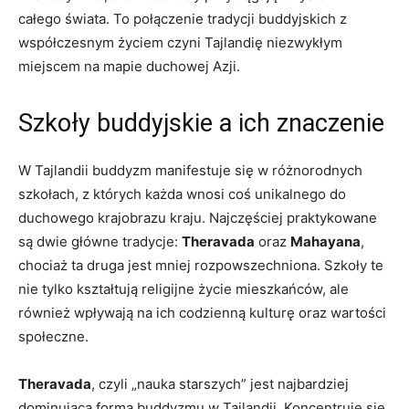
całego świata. To‍ połączenie tradycji buddyjskich z
współczesnym życiem​ czyni Tajlandię⁢ niezwykłym
miejscem na ⁢mapie duchowej Azji.
Szkoły buddyjskie a ich znaczenie
W Tajlandii⁢ buddyzm manifestuje się w różnorodnych‍
szkołach,‌ z których każda wnosi coś unikalnego​ do
duchowego krajobrazu kraju. ⁣Najczęściej praktykowane
są dwie główne tradycje:
Theravada
oraz
Mahayana
,
chociaż ta druga⁤ jest ‌mniej rozpowszechniona.⁤ Szkoły te
nie tylko kształtują‍ religijne życie mieszkańców, ⁤ale
również wpływają⁢ na ich ‌codzienną ​kulturę oraz wartości
społeczne.
Theravada
, czyli⁣ „nauka​ starszych” jest najbardziej
dominującą formą buddyzmu w‌ Tajlandii. Koncentruje się