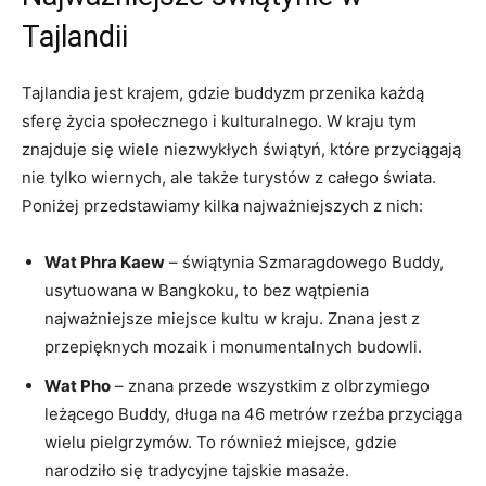
Tajlandii
Tajlandia jest krajem, gdzie buddyzm przenika każdą​
sferę życia społecznego i kulturalnego. W kraju‌ tym
znajduje się ⁣wiele niezwykłych świątyń, które przyciągają
nie tylko ⁢wiernych, ale także turystów z‍ całego świata.
Poniżej przedstawiamy kilka najważniejszych‍ z nich:
Wat ⁤Phra Kaew
– świątynia ​Szmaragdowego Buddy,‍
usytuowana w‌ Bangkoku,‍ to bez wątpienia
najważniejsze ⁤miejsce kultu w kraju. Znana jest z
przepięknych mozaik i monumentalnych budowli.
Wat⁣ Pho
– znana przede wszystkim z olbrzymiego
leżącego Buddy, długa na 46 metrów ​rzeźba przyciąga
wielu pielgrzymów.⁤ To również ⁣miejsce, gdzie
narodziło ‍się tradycyjne tajskie masaże.