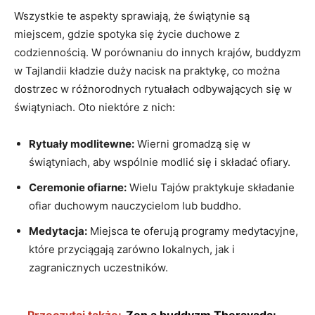
Wszystkie te aspekty sprawiają, że świątynie są
miejscem, gdzie spotyka się życie duchowe z
⁣codziennością. W‍ porównaniu​ do innych krajów, buddyzm​
w Tajlandii kładzie duży nacisk na⁢ praktykę, co można
dostrzec w różnorodnych rytuałach odbywających się⁢ w
świątyniach. Oto niektóre z nich:
Rytuały modlitewne:
Wierni gromadzą się w⁤
świątyniach, aby ‌wspólnie modlić się i składać ofiary.
Ceremonie ofiarne:
Wielu Tajów praktykuje składanie
ofiar duchowym nauczycielom lub buddho.
Medytacja:
Miejsca te oferują programy medytacyjne,
które przyciągają zarówno lokalnych, jak i
zagranicznych uczestników.
Przeczytaj także:
Zen a buddyzm Theravada: