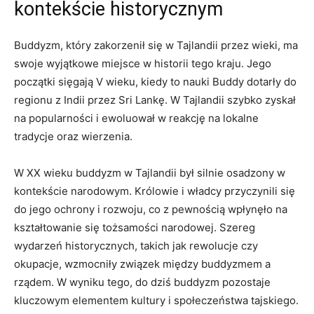
kontekście historycznym
Buddyzm,⁢ który zakorzenił się w Tajlandii przez wieki, ma
⁤swoje wyjątkowe miejsce w historii tego kraju. Jego
początki sięgają V wieku,‍ kiedy to nauki Buddy dotarły do
regionu z Indii ‌przez Sri Lankę. W Tajlandii szybko zyskał
na‌ popularności i ewoluował w reakcję‍ na lokalne
tradycje oraz‌ wierzenia.
W XX wieku buddyzm w Tajlandii był silnie osadzony⁤ w
kontekście narodowym. Królowie​ i władcy przyczynili się
do jego ⁤ochrony i rozwoju,⁣ co z‍ pewnością wpłynęło na
‌kształtowanie się tożsamości narodowej. Szereg
wydarzeń historycznych,​ takich jak rewolucje⁤ czy
okupacje, wzmocniły związek między buddyzmem a
rządem. W wyniku tego, do dziś buddyzm‍ pozostaje
kluczowym elementem kultury i społeczeństwa tajskiego.