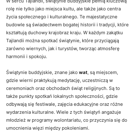
W sercu Tajlandii, ‍świątynie buddyjskie⁢ pełnią​ kluczową
rolę ‌nie tylko jako miejsca kultu, ale także⁣ jako​ centra
życia społecznego i kulturalnego. ⁣Te⁣ majestatyczne
budowle są świadectwem⁢ bogatej historii i tradycji, które
kształtują⁤ duchowy krajobraz kraju. W każdym zakątku
Tajlandii ​można spotkać‌ świątynie, które ‌przyciągają
zarówno wiernych, jak i turystów, tworząc atmosferę
harmonii i spokoju.
Świątynie buddyjskie, znane jako​
wat
, są miejscem,
‍gdzie wierni praktykują medytację, uczestniczą w
ceremoniach‌ oraz obchodach świąt religijnych. Są to
także ‌punkty spotkań⁤ lokalnych społeczności, ⁢gdzie
odbywają się festiwale, zajęcia edukacyjne oraz ‌różne
wydarzenia kulturalne. Wiele z tych świątyń angażuje
młodzież w programy wolontariatu, co przyczynia się ‍do
umocnienia więzi między pokoleniami.