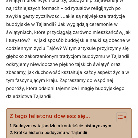
⁢świątyń i ‍urokliwych ołtarzy, buddyzm przejawia się w
najróżniejszych formach – od rytuałów religijnych po
zwykłe ​gesty życzliwości. Jakie są największe tradycje
buddyjskie w​ Tajlandii? ⁢Jak wyglądają ceremonie w
świątyniach, które ⁢przyciągają zarówno mieszkańców, ⁢jak
i turystów? I w jaki sposób buddyjskie nauki są obecne w
codziennym życiu ‍Tajów? ‌W tym artykule⁤ przyjrzymy się
głęboko zakorzenionym tradycjom ⁣buddyzmu w Tajlandii,
odkryjemy niewidoczne piękno tajskich​ świątyń oraz⁢
zbadamy, jak ⁢duchowość kształtuje każdy aspekt ‍życia w
tym⁣ fascynującym kraju. Zapraszamy do ‍wspólnej
podróży, ‍która odsłoni tajemnice i magię‌ buddyjskiego
dziedzictwa ⁣Tajlandii.
Z tego felietonu dowiesz się...
Buddyzm w‍ tajlandzkim kontekście historycznym
Krótka historia buddyzmu‍ w Tajlandii