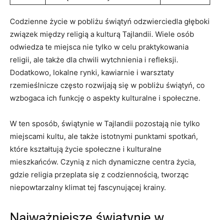
Codzienne ‍życie w pobliżu świątyń odzwierciedla głęboki
związek między religią a kulturą​ Tajlandii.⁣ Wiele osób‌
odwiedza te‌ miejsca ‌nie tylko w celu praktykowania
religii, ale⁢ także dla chwili wytchnienia​ i⁤ refleksji.⁤
Dodatkowo, lokalne⁢ rynki, kawiarnie i warsztaty
rzemieślnicze często rozwijają się ⁣w pobliżu świątyń, co
wzbogaca ich funkcję o aspekty ⁢kulturalne‍ i społeczne.
W ten sposób, świątynie w Tajlandii pozostają nie tylko
miejscami kultu, ale także istotnymi⁢ punktami spotkań,
które kształtują życie społeczne ⁢i kulturalne​
mieszkańców. Czynią z nich⁢ dynamiczne centra życia,
gdzie religia przeplata się z codziennością,​ tworząc
niepowtarzalny klimat tej fascynującej ‌krainy.
Najważniejsze świątynie w