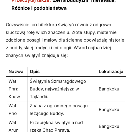
Różnice i podobieństwa
Oczywiście, architektura⁣ świątyń również odgrywa
kluczową rolę w ich⁢ znaczeniu. Złote ​stupy, ‌misternie
zdobione posągi i⁢ malowidła ścienne​ opowiadają historie
z buddyjskiej tradycji ⁣i mitologii. Wśród najbardziej
znanych świątyń znajduje się:
Nazwa
Opis
Lokalizacja
Wat
Świątynia Szmaragdowego⁣
Phra
Buddy, ⁢najważniejsza w‍
Bangkoku
⁤Kaew
Tajlandii.
Wat
Znana z ogromnego posągu
Bangkoku
Pho
leżącego Buddy.
Wat
Przepiękna świątynia nad
Bangkoku
Arun
rzeką ⁢Chao Phraya.