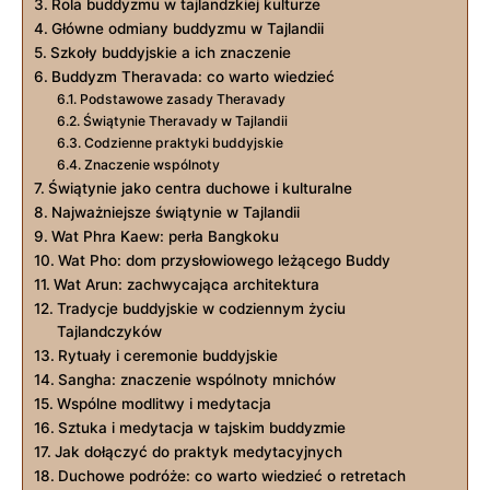
Rola buddyzmu w tajlandzkiej kulturze
Główne ⁤odmiany buddyzmu w Tajlandii
Szkoły buddyjskie a ich znaczenie
Buddyzm Theravada: co warto wiedzieć
Podstawowe zasady Theravady
Świątynie Theravady w Tajlandii
Codzienne praktyki ⁤buddyjskie
Znaczenie wspólnoty
Świątynie jako centra duchowe ⁣i kulturalne
Najważniejsze świątynie w Tajlandii
Wat Phra Kaew: ⁢perła Bangkoku
Wat Pho: dom przysłowiowego leżącego Buddy
Wat Arun: zachwycająca architektura
Tradycje buddyjskie w codziennym życiu
Tajlandczyków
Rytuały i ceremonie buddyjskie
Sangha: znaczenie ‍wspólnoty ‍mnichów
Wspólne modlitwy ‍i medytacja
Sztuka ‍i medytacja w ‍tajskim buddyzmie
Jak dołączyć ‍do praktyk​ medytacyjnych
Duchowe ⁢podróże: co warto wiedzieć o​ retretach