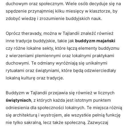
duchowym oraz społecznym. Wiele osób‌ decyduje się na
spędzenie przynajmniej kilku ​miesięcy w klasztorze, ⁤by ​
zdobyć wiedzę i zrozumienie ‌buddyjskich nauk.
Oprócz theravady, można w Tajlandii ⁤znaleźć również
inne tradycje buddyjskie, takie jak
buddyzm‌ majański
czy różne lokalne sekty, które łączą elementy buddyzmu
z wierzeniami plemiennymi oraz⁤ lokalnymi⁤ praktykami
‍duchowymi. Te odmiany wyróżniają ⁣się unikalnymi
rytuałami oraz świątyniami, które będą odzwierciedlały
⁣lokalną ⁣kulturę oraz tradycje.
Buddyzm w Tajlandii przejawia ⁣się również w licznych
świątyniach
, z których każda jest istotnym punktem
⁣odniesienia dla społeczności lokalnych. Te miejsca różnią
się architekturą i wystrojem, ale wszystkie pełnią ‍funkcję
nie tylko sakralną, ‌lecz także społeczną. Zazwyczaj