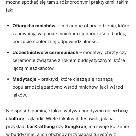
można spotkać się tam z różnorodnymi praktykami, takimi
jak:
Ofiary⁢ dla mnichów
– codzienne ‌ofiary jedzenia, które
zapewniają wsparcie mnichom ⁢i jednocześnie budują
poczucie społecznej ⁢odpowiedzialności.
Uczestnictwo⁤ w⁢ ceremoniach
– ⁣modlitwy, chrzty czy
ceremonie związane z rokiem buddystycznym, które
łączą mieszkańców.
Medytacje
– praktyki, które cieszą się rosnącą
popularnością zarówno ‍wśród mnichów, jak i wśród
⁢laików.
Nie sposób ⁢pominąć także wpływu buddyzmu‌ na ​
sztukę
i​
kulturę
⁤Tajlandii. Wiele lokalnych ‌festiwali, jak na
przykład ​
Loi Krathong
czy
Songkran
, ma swoje korzenie
w buddyzmie, a ich obchody⁢ przyciągają turystów z