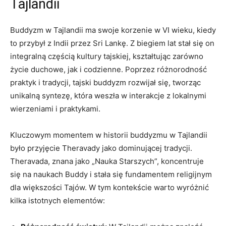
Tajlandii
Buddyzm⁢ w Tajlandii‍ ma swoje korzenie w ⁣VI wieku, kiedy
to przybył ​z Indii ⁤przez‍ Sri Lankę. Z​ biegiem ⁤lat stał się on
integralną częścią⁤ kultury tajskiej, kształtując zarówno
życie duchowe, jak⁤ i codzienne. Poprzez ‍różnorodność
⁣praktyk i tradycji, tajski buddyzm rozwijał się, tworząc‌
unikalną ⁢syntezę, która weszła w interakcje z lokalnymi
wierzeniami i praktykami.
Kluczowym momentem w historii buddyzmu w Tajlandii
było ⁤przyjęcie Theravady jako ⁤dominującej tradycji.
Theravada, znana jako „Nauka Starszych”, ⁣koncentruje
się‍ na‌ naukach Buddy i stała się fundamentem religijnym
dla większości ‍Tajów. W tym kontekście warto wyróżnić
kilka istotnych elementów: