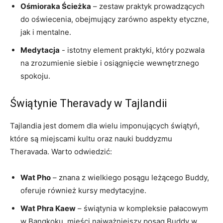
Ośmioraka Ścieżka
– zestaw praktyk⁢ prowadzących
‍do oświecenia, obejmujący zarówno aspekty etyczne,⁣
jak‍ i mentalne.
Medytacja
⁣-⁢ istotny element praktyki, który pozwala
‌na​ zrozumienie siebie i osiągnięcie wewnętrznego ​
spokoju.
Świątynie Theravady w Tajlandii
Tajlandia jest domem dla wielu imponujących świątyń,
które są miejscami kultu oraz nauki buddyzmu
Theravada. Warto odwiedzić:
Wat Pho
– znana z wielkiego posągu leżącego Buddy,
oferuje również kursy medytacyjne.
Wat‍ Phra Kaew
– świątynia w ​kompleksie pałacowym
w Bangkoku, mieści najważniejszy posąg Buddy w