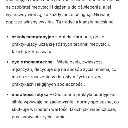
na osobistej medytacji i dążeniu do oświecenia, ⁣a jej
wyznawcy wierzą, że każdy ⁢może osiągnąć Nirwanę
poprzez własny wysiłek. Ta tradycja kładzie nacisk na:
szkoły medytacyjne
– ‍Apteki Harmonii, gdzie
praktykujący uczą się różnych technik medytacji,⁢
takich jak Vipassana.
życie monastyczne
– ⁢Wiele ⁣osób, zwłaszcza
mężczyzn,⁢ decyduje się na‌ sposób życia ⁤mnicha, co
ma‍ duże ⁢znaczenie w dorosłym życiu⁢ oraz w
praktykach religijnych społeczności.
moralność i‍ etyka
– Codzienne praktyki buddyjskie
‌silnie ⁤wpływają na zachowanie i normy społeczne, ‍co
skutkuje⁤ wzrostem wartości takich jak współczucie,
poszanowanie życia i umiar.