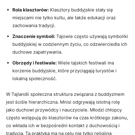
Rola klasztorów:
Klasztory buddyjskie stały się
miejscami nie tylko kultu,‌ ale ‌także edukacji oraz
zachowania tradycji.
Znaczenie symboli:
Tajowie często ⁢używają symboliki
buddyjskiej⁤ w codziennym życiu, co odzwierciedla ich
⁣duchowe‌ zapatrywania.
Obrzędy i⁤ festiwale:
Wiele tajskich festiwali ma
korzenie buddyjskie, które przyciągają turystów i
lokalną​ społeczność.
W Tajlandii społeczna struktura związana z buddyzmem⁣
jest ściśle hierarchiczna. Mnisi odgrywają istotną rolę
jako duchowi przywódcy i nauczyciele. Młodzi chłopcy
często wstępują do⁣ klasztorów na czas krótkiego zakonu,
co ‍wkłada ich w‍ bezpośredni kontakt z duchowością i⁣
tradycją. Ta praktyka ma na celu ⁣nie⁣ tylko religijną