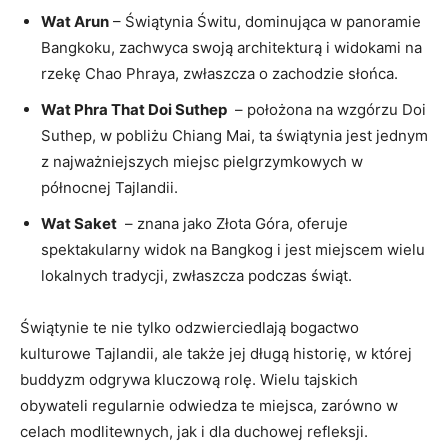
Wat Arun
– Świątynia Świtu, dominująca w panoramie
Bangkoku, ‌zachwyca ⁣swoją‌ architekturą i widokami na
rzekę Chao Phraya, zwłaszcza o zachodzie‌ słońca.
Wat Phra‌ That Doi Suthep
⁤ – ⁣położona na wzgórzu Doi
Suthep, w pobliżu Chiang Mai, ta świątynia ​jest jednym
z najważniejszych‌ miejsc pielgrzymkowych⁤ w
północnej Tajlandii.
Wat Saket
‍ – znana⁣ jako Złota Góra, oferuje
spektakularny widok​ na Bangkog i jest miejscem wielu
lokalnych⁢ tradycji, zwłaszcza podczas świąt.
Świątynie te nie tylko ‌odzwierciedlają bogactwo
kulturowe Tajlandii, ale także ⁢jej długą historię, w której
buddyzm odgrywa kluczową rolę. Wielu⁣ tajskich
obywateli regularnie‍ odwiedza te‍ miejsca, zarówno w‍
celach modlitewnych, jak i ‍dla duchowej refleksji.