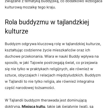
związane z tematyką buddyjską, co dodatkowo wzbogaca
kulturową mozaikę​ tego kraju.
Rola buddyzmu w tajlandzkiej
kulturze
Buddyzm odgrywa kluczową rolę w tajlandzkiej kulturze,
kształtując ⁣codzienne życie mieszkańców oraz⁢ ich
duchowe przekonania. Wiara ‌w nauki Buddy wpływa na‌
sposób, w ‌jaki Tajowie postrzegają ‍świat, co przejawia
się nie tylko w praktykach religijnych,⁣ ale również w
sztuce, obyczajach i relacjach ‌międzyludzkich. Buddyzm
w Tajlandii​ to ‌nie tylko religia, ale⁤ również integralna
część narodowej tożsamości.
W⁤ Tajlandii buddyzm therawada jest dominującą
doktryną.
Miejsca kultu
, takie jak świątynie (wat),‍ są