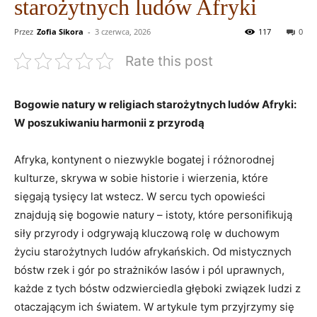
starożytnych ludów Afryki
Przez
Zofia Sikora
-
3 czerwca, 2026
117
0
Rate this post
Bogowie natury w religiach starożytnych ludów Afryki:
W poszukiwaniu harmonii z przyrodą
Afryka, kontynent o niezwykle bogatej i różnorodnej
kulturze, skrywa w sobie historie i wierzenia, które
sięgają tysięcy lat wstecz. W sercu tych opowieści
znajdują się bogowie natury – istoty, które personifikują
siły przyrody i odgrywają kluczową rolę w duchowym
życiu starożytnych ludów afrykańskich. Od mistycznych
bóstw rzek i gór po strażników lasów i pól uprawnych,
każde z tych bóstw odzwierciedla głęboki związek ludzi z
otaczającym ich światem. W artykule tym przyjrzymy się