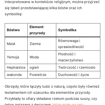
interpretowane w kontekście religijnym, można przyjrzeć
się tabeli przedstawiającej kilka bóstw oraz ich
symbolikę:
Element
Bóstwo
Symbolika
przyrody
Równowaga i
Ma’at
Ziemia
sprawiedliwość
Płodność i
Yemoja
Woda
macierzyństwo
Hephaistos
ogień
Twórczość i rzemiosło
wakonda
Powietrze
Duchowość i życie
Obrzędy, które łączyły ludzi z naturą, często były również
testamentem ich szacunku dla elementów przyrody.
Przykłady to ofiary składane rzekom podczas suszy, czy
tańce związane z deszczem,
które miały na celu