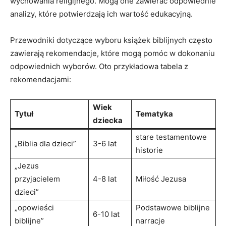
wychowania religijnego. Mogą one zawierać odpowiednie
analizy, które potwierdzają ich wartość edukacyjną.
Przewodniki dotyczące wyboru książek biblijnych często
zawierają rekomendacje, które mogą pomóc w dokonaniu
odpowiednich wyborów. Oto przykładowa tabela z
rekomendacjami:
Wiek
Tytuł
Tematyka
dziecka
stare testamentowe
„Biblia dla dzieci”
3-6 lat
historie
„Jezus
przyjacielem
4-8 lat
Miłość Jezusa
dzieci”
„opowieści
Podstawowe biblijne
6-10 lat
biblijne”
narracje