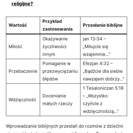
religijne?
Przykład
Wartość
Przesłanie biblijne
zastosowania
Okazywanie
jan 13:34 –
Miłość
życzliwości
„Miłujcie się
innym
wzajemnie…”
Pomaganie w
Efezjan 4:32 –
Przebaczenie
przezwyciężaniu
„Bądźcie dla siebie
błędów
nawzajem dobrzy…”
1 Tesaloniczan 5:18
Docenianie
– „Wszystko
Wdzięczność
małych rzeczy
czyńcie z
wdzięcznością…”
Wprowadzanie biblijnych przesłań do rozmów z dziećmi