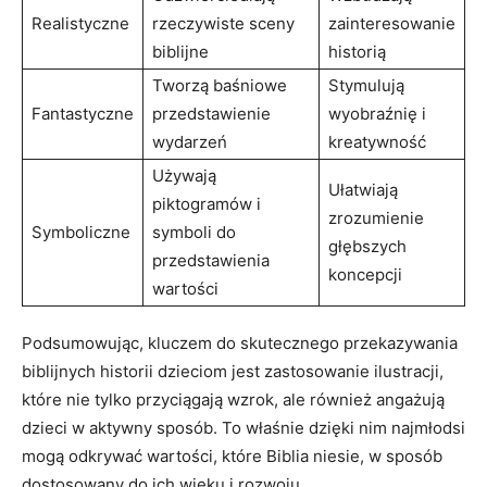
Realistyczne
rzeczywiste sceny
zainteresowanie
biblijne
historią
Tworzą baśniowe
Stymulują
Fantastyczne
przedstawienie
wyobraźnię i
wydarzeń
kreatywność
Używają
Ułatwiają
piktogramów i
zrozumienie
Symboliczne
symboli do
głębszych
przedstawienia
koncepcji
wartości
Podsumowując, kluczem do skutecznego przekazywania
biblijnych historii dzieciom jest zastosowanie ilustracji,
które nie tylko przyciągają wzrok, ale również angażują
dzieci w aktywny sposób. To właśnie dzięki nim najmłodsi
mogą odkrywać wartości, które Biblia niesie, w sposób
dostosowany do ich wieku i rozwoju.