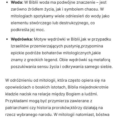
Woda:
W Biblii woda ma podwójne znaczenie – jest
zarówno źródłem życia, jak i symbolem chaosu. W
mitologiach spotykamy wiele odniesień do wody jako
elementu stwórczego lub destrukcyjnego, co
podkreśla jej moc.
Wędrówka:
Motyw wędrówki w Biblii,jak w przypadku
Izraelitów przemierzających pustynię,przypomina
epickie podróże bohaterów mitologicznych,jakie
znamy z greckich legend. Obie wędrówki są metaforą
poszukiwania sensu życia i odkrywania samego siebie.
W odróżnieniu od mitologii, która często opiera się na
opowieściach o boskich istotach, Biblia niejednokrotnie
kładzie nacisk na relacje między Bogiem a ludźmi.
Przykładami mogą być przymierza zawierane z
patriarchami czy historia proroków,którzy działają na
rzecz wybranego narodu. W mitologii natomiast, bóstwa