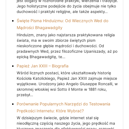
jest bogaty w różnorodne praktyki, wierzenia i tradycje.
Jego holistyczne podejście do życia obejmuje nie tylko
duchowość i praktyki religijne, ale także aspekty…
Święte Pisma Hinduizmu: Od Wiecznych Wed do
Mądrości Bhagawadgity
Hinduizm, znany jako najstarsza praktykowana religia
świata, ma w swoim zbiorze świętych pism
nieskończone głębie mądrości i duchowości. Od
pradawnych Wed, przez filozoficzne Upaniszady, aż po
epicką Bhagawadgitę, te…
Papież Jan XXIII – Biografia
Wśród licznych postaci, które ukształtowały historię
Kościoła Katolickiego, Papież Jan XXIII zajmuje miejsce
wyjątkowe. Urodzony jako Angelo Giuseppe Roncalli, w
skromnej włoskiej wsi Sotto il Monte w 1881 roku,
przebył…
Porównanie Popularnych Narzędzi do Testowania
Prędkości Internetu: Które Wybrać?
W dzisiejszym świecie, gdzie internet stał się
nieodłączną częścią naszego życia, jego prędkość ma
kluczowe znaczenie dla efektywności pracy, rozrywki,