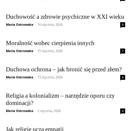
Duchowość a zdrowie psychiczne w XXI wieku
Maria Ostrowska
-
16 stycznia, 2026
0
Moralność wobec cierpienia innych
Maria Ostrowska
-
15 stycznia, 2026
1
Duchowa ochrona – jak bronić się przed złem?
Maria Ostrowska
-
13 stycznia, 2026
0
Religia a kolonializm – narzędzie oporu czy
dominacji?
Maria Ostrowska
-
2 stycznia, 2026
0
Jak religie uczą empatii