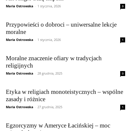
Maria Ostrowska
-
1 stycznia, 2026
0
Przypowieści o dobroci – uniwersalne lekcje
moralne
Maria Ostrowska
-
1 stycznia, 2026
1
Moralne znaczenie ofiary w tradycjach
religijnych
Maria Ostrowska
-
28 grudnia, 2025
0
Etyka w religiach monoteistycznych – wspólne
zasady i różnice
Maria Ostrowska
-
27 grudnia, 2025
1
Egzorcyzmy w Ameryce Łacińskiej – moc