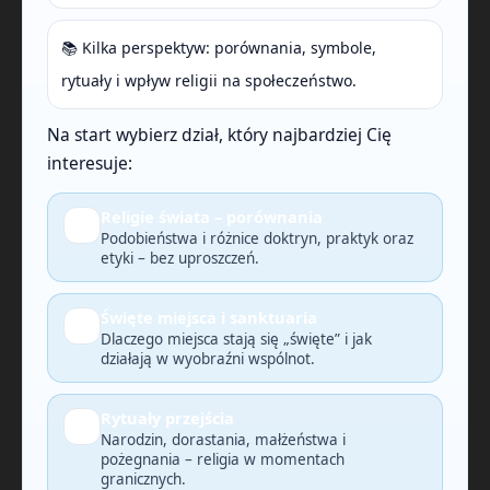
📚 Kilka perspektyw: porównania, symbole,
rytuały i wpływ religii na społeczeństwo.
Na start wybierz dział, który najbardziej Cię
interesuje:
Religie świata – porównania
🔎
Podobieństwa i różnice doktryn, praktyk oraz
etyki – bez uproszczeń.
Święte miejsca i sanktuaria
🗺️
Dlaczego miejsca stają się „święte” i jak
działają w wyobraźni wspólnot.
Rytuały przejścia
🕯️
Narodzin, dorastania, małżeństwa i
pożegnania – religia w momentach
granicznych.