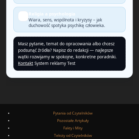
Religia a psychologia
🧠
Wiara, sens, wspólnota i kryzysy – jak
duchowość spotyka psychikę człowieka.
Masz pytanie, temat do opracowania albo chcesz
podsunąć źródła? Napisz do redakcji — najlepsze
wątki rozwijamy w spokojne, konkretne poradniki.
Kontakt
System reklamy Test
Pytania od Czytelników
Pozostałe Artykuły
Fakty i Mity
Teksty od Czytelników