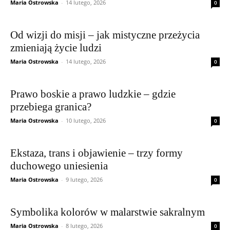
Maria Ostrowska
-
14 lutego, 2026
0
Od wizji do misji – jak mistyczne przeżycia
zmieniają życie ludzi
Maria Ostrowska
-
14 lutego, 2026
0
Prawo boskie a prawo ludzkie – gdzie
przebiega granica?
Maria Ostrowska
-
10 lutego, 2026
0
Ekstaza, trans i objawienie – trzy formy
duchowego uniesienia
Maria Ostrowska
-
9 lutego, 2026
0
Symbolika kolorów w malarstwie sakralnym
Maria Ostrowska
-
8 lutego, 2026
0