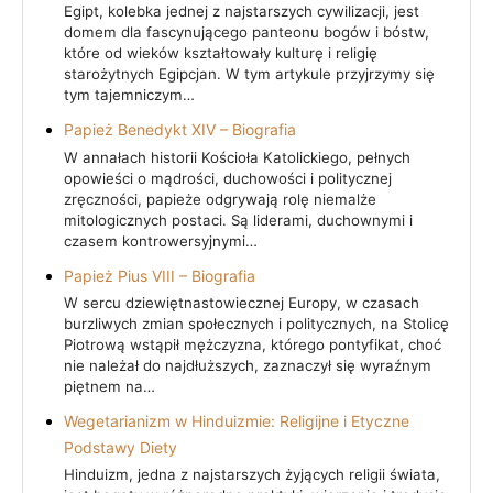
Egipt, kolebka jednej z najstarszych cywilizacji, jest
domem dla fascynującego panteonu bogów i bóstw,
które od wieków kształtowały kulturę i religię
starożytnych Egipcjan. W tym artykule przyjrzymy się
tym tajemniczym…
Papież Benedykt XIV – Biografia
W annałach historii Kościoła Katolickiego, pełnych
opowieści o mądrości, duchowości i politycznej
zręczności, papieże odgrywają rolę niemalże
mitologicznych postaci. Są liderami, duchownymi i
czasem kontrowersyjnymi…
Papież Pius VIII – Biografia
W sercu dziewiętnastowiecznej Europy, w czasach
burzliwych zmian społecznych i politycznych, na Stolicę
Piotrową wstąpił mężczyzna, którego pontyfikat, choć
nie należał do najdłuższych, zaznaczył się wyraźnym
piętnem na…
Wegetarianizm w Hinduizmie: Religijne i Etyczne
Podstawy Diety
Hinduizm, jedna z najstarszych żyjących religii świata,