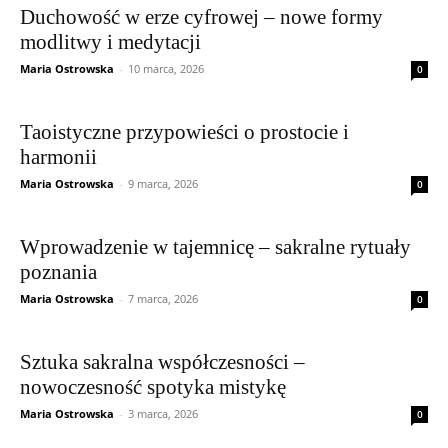
Duchowość w erze cyfrowej – nowe formy
modlitwy i medytacji
Maria Ostrowska
-
10 marca, 2026
0
Taoistyczne przypowieści o prostocie i
harmonii
Maria Ostrowska
-
9 marca, 2026
0
Wprowadzenie w tajemnicę – sakralne rytuały
poznania
Maria Ostrowska
-
7 marca, 2026
0
Sztuka sakralna współczesności –
nowoczesność spotyka mistykę
Maria Ostrowska
-
3 marca, 2026
0