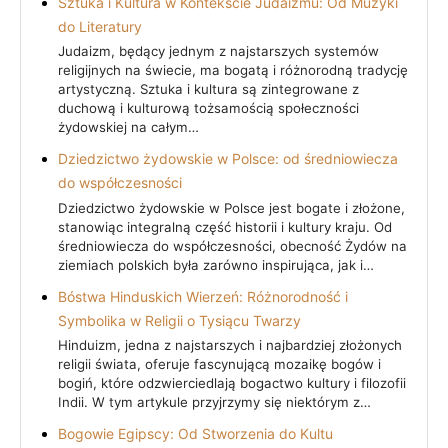
Sztuka i Kultura w Kontekście Judaizmu: Od Muzyki
do Literatury
Judaizm, będący jednym z najstarszych systemów
religijnych na świecie, ma bogatą i różnorodną tradycję
artystyczną. Sztuka i kultura są zintegrowane z
duchową i kulturową tożsamością społeczności
żydowskiej na całym…
Dziedzictwo żydowskie w Polsce: od średniowiecza
do współczesności
Dziedzictwo żydowskie w Polsce jest bogate i złożone,
stanowiąc integralną część historii i kultury kraju. Od
średniowiecza do współczesności, obecność Żydów na
ziemiach polskich była zarówno inspirująca, jak i…
Bóstwa Hinduskich Wierzeń: Różnorodność i
Symbolika w Religii o Tysiącu Twarzy
Hinduizm, jedna z najstarszych i najbardziej złożonych
religii świata, oferuje fascynującą mozaikę bogów i
bogiń, które odzwierciedlają bogactwo kultury i filozofii
Indii. W tym artykule przyjrzymy się niektórym z…
Bogowie Egipscy: Od Stworzenia do Kultu