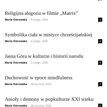
Religijna alegoria w filmie „Matrix”
Maria Ostrowska
-
8 lutego, 2026
0
Symbolika ciała w mistyce chrześcijańskiej
Maria Ostrowska
-
6 lutego, 2026
0
Jasna Góra w kulturze i historii narodu
Maria Ostrowska
-
2 lutego, 2026
0
Duchowość w epoce mindfulness
Maria Ostrowska
-
28 stycznia, 2026
0
Anioły i demony w popkulturze XXI wieku
Maria Ostrowska
-
28 stycznia, 2026
0