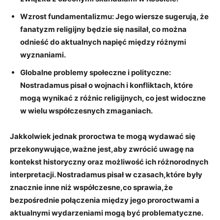
Wzrost ​fundamentalizmu:
Jego wiersze sugerują, że
fanatyzm religijny będzie się ​nasilał, co‌ można
odnieść do aktualnych napięć między​ różnymi
wyznaniami.
Globalne problemy⁣ społeczne i polityczne:
Nostradamus pisał o‌ wojnach i⁤ konfliktach, ⁤które
‍mogą wynikać z różnic religijnych, co jest widoczne
w wielu współczesnych​ zmaganiach.
Jakkolwiek jednak proroctwa te mogą wydawać​ się
przekonywujące,ważne jest,aby‌ zwrócić uwagę na
kontekst historyczny oraz​ możliwość ich różnorodnych⁤
interpretacji. Nostradamus pisał w czasach,które były
znacznie inne ⁤niż współczesne,co sprawia,że⁣
bezpośrednie połączenia między jego proroctwami a
aktualnymi ⁣wydarzeniami mogą ⁣być problematyczne.