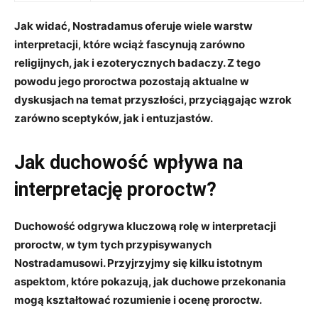
Jak ‍widać, Nostradamus ​oferuje wiele warstw
interpretacji, które⁤ wciąż fascynują zarówno
religijnych, ​jak⁢ i⁤ ezoterycznych badaczy. Z⁢ tego
powodu‌ jego proroctwa⁤ pozostają aktualne ⁢w
⁤dyskusjach na temat przyszłości, przyciągając wzrok
zarówno sceptyków, ‍jak i ⁢entuzjastów.
Jak ‌duchowość wpływa na
⁣interpretację proroctw?
Duchowość ⁣odgrywa ⁢kluczową rolę w‌ interpretacji
⁤proroctw, w tym tych ⁤przypisywanych
‌Nostradamusowi. ⁢Przyjrzyjmy się kilku istotnym
‌aspektom, które pokazują, jak duchowe przekonania
mogą kształtować rozumienie⁢ i ocenę proroctw.