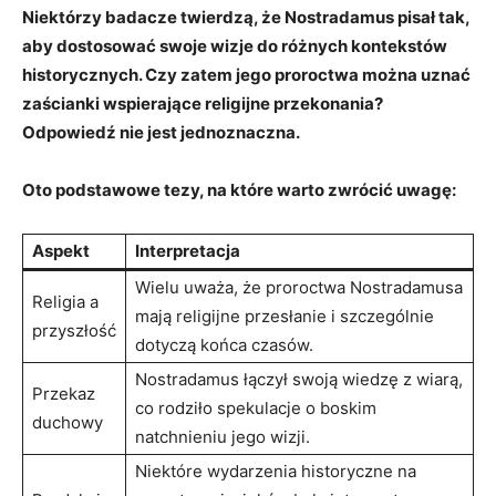
⁣Niektórzy badacze twierdzą, że Nostradamus pisał ⁤tak,
aby dostosować swoje wizje do różnych kontekstów
historycznych. ‍Czy‌ zatem jego proroctwa można uznać
zaścianki⁤ wspierające religijne ⁤przekonania?
⁣Odpowiedź⁤ nie jest ‍jednoznaczna.
Oto podstawowe tezy, na ⁤które ⁤warto ⁢zwrócić⁤ uwagę:
Aspekt
Interpretacja
Wielu uważa, że proroctwa Nostradamusa
Religia‍ a
‍mają religijne przesłanie ⁢i ⁢szczególnie
‌przyszłość
dotyczą końca czasów.
Nostradamus łączył⁣ swoją wiedzę z wiarą,
Przekaz
co rodziło spekulacje o ​boskim
‍duchowy
natchnieniu jego wizji.
Niektóre⁣ wydarzenia historyczne na