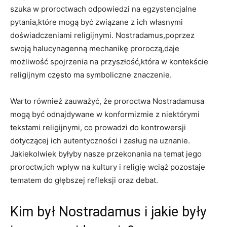
⁢szuka w⁣ proroctwach‌ odpowiedzi‍ na egzystencjalne
pytania,które mogą ‌być związane z ich⁣ własnymi
doświadczeniami religijnymi.⁢ Nostradamus,poprzez
swoją halucynagenną‌ mechanikę proroczą,daje
możliwość spojrzenia na przyszłość,która⁣ w kontekście
religijnym często ma symboliczne znaczenie.
Warto również ‌zauważyć, ​że‌ proroctwa ⁢Nostradamusa
⁢mogą ‍być⁢ odnajdywane ‌w konformizmie z niektórymi
tekstami religijnymi, ⁤co prowadzi do kontrowersji​
dotyczącej ich autentyczności i zasług ‍na uznanie.‍
Jakiekolwiek byłyby nasze przekonania na temat⁤ jego
proroctw,ich ​wpływ na kultury i religię wciąż pozostaje
tematem do⁢ głębszej refleksji oraz debat.
Kim był⁤ Nostradamus i ⁤jakie‌ były