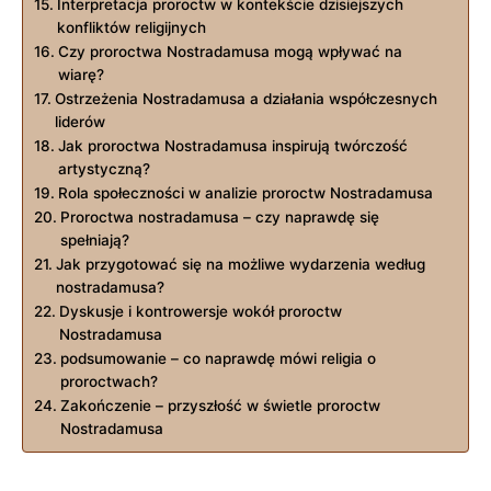
Interpretacja ⁢proroctw w kontekście dzisiejszych
konfliktów religijnych
Czy proroctwa Nostradamusa mogą wpływać na
wiarę?
Ostrzeżenia ⁣Nostradamusa a działania współczesnych
liderów
Jak proroctwa ⁤Nostradamusa⁢ inspirują twórczość
artystyczną?
Rola społeczności w analizie⁤ proroctw Nostradamusa
Proroctwa ⁢nostradamusa ⁤– czy​ naprawdę się ​
spełniają?
Jak przygotować się na możliwe wydarzenia według
nostradamusa?
Dyskusje i ⁣kontrowersje wokół proroctw
⁣Nostradamusa
podsumowanie – ⁢co ‌naprawdę mówi⁤ religia o
proroctwach?
Zakończenie – przyszłość w świetle proroctw
Nostradamusa