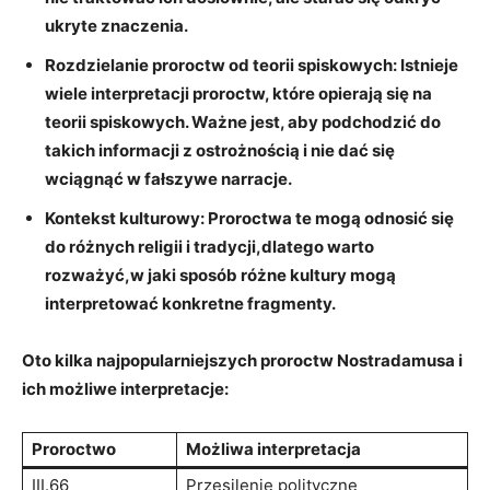
ukryte znaczenia.
Rozdzielanie proroctw od⁢ teorii ‌spiskowych:
Istnieje
wiele interpretacji proroctw, ⁢które opierają⁣ się na
teorii spiskowych. Ważne jest, aby​ podchodzić do
takich informacji ⁣z ⁢ostrożnością i nie dać⁣ się
wciągnąć w fałszywe ‍narracje.
Kontekst kulturowy:
Proroctwa te mogą ⁣odnosić się
‌do​ różnych religii i tradycji,dlatego ‍warto
rozważyć,w ⁢jaki sposób ⁣różne kultury mogą
interpretować konkretne fragmenty.
Oto kilka najpopularniejszych proroctw Nostradamusa i
ich‍ możliwe interpretacje:
Proroctwo
Możliwa⁤ interpretacja
III.66
Przesilenie polityczne