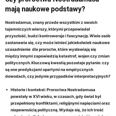
mają naukowe podstawy?
Nostradamus, znany przede wszystkim z swoich
⁢tajemniczych​ wierszy, którymi przepowiadał
‌przyszłość,‌ budzi kontrowersje i fascynację. Wiele osób
zastanawia‌ się, czy może istnieć jakiekolwiek
naukowe
uzasadnienie
⁢ dla proroctw, które ‍wysławiają się
między innymi zapowiedzią katastrof, wojen⁢ czy zmian⁢
politycznych. ​Kluczową ⁣kwestią pozostaje pytanie:⁢ czy
są one
predykcjami opartymi‌ na‍ empirycznych
dowodach
, ‌czy jedynie przypadków interpretacyjnych?
Historie i kontekst
: ‍Proroctwa Nostradamusa
powstały w ⁢XVI wieku, w czasach, gdy świat był
przepełniony ‍konfliktami, religijnymi napięciami oraz‌
niepewnością polityczną.‍ Wydaje ​się,⁣ że ich treść