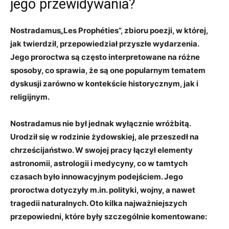
⁤jego przewidywania?
Nostradamus„Les‌ Prophéties”, zbioru ⁣poezji, w której,
jak twierdził,⁢ przepowiedział ‌przyszłe⁢ wydarzenia.
Jego proroctwa są⁢ często ‌interpretowane na⁣ różne
sposoby, ‍co sprawia, że są one popularnym tematem
dyskusji ⁢zarówno‍ w ⁢kontekście‌ historycznym, jak i‌
religijnym.
Nostradamus nie był jednak wyłącznie wróżbitą.
Urodził‍ się‍ w rodzinie żydowskiej, ale ‌przeszedł na
chrześcijaństwo. ‍W swojej pracy ⁢łączył elementy
astronomii, astrologii i medycyny, ⁢co ​w ⁤tamtych⁢
czasach ⁤było innowacyjnym ‌podejściem. Jego
proroctwa dotyczyły m.in. polityki, wojny, a nawet
tragedii naturalnych. Oto kilka najważniejszych
przepowiedni, które były szczególnie komentowane: