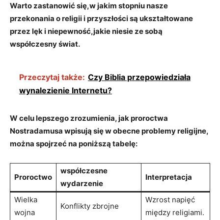
Warto zastanowić się,w jakim stopniu nasze
‌przekonania o religii⁢ i przyszłości⁣ są ukształtowane​
przez‍ lęk i niepewność,jakie‌ niesie‌ ze ​sobą‌
współczesny świat.
Przeczytaj także:
Czy Biblia przepowiedziała
wynalezienie Internetu?
W celu lepszego zrozumienia,‌ jak‍ proroctwa
⁤Nostradamusa wpisują się w⁤ obecne problemy religijne,⁣
można spojrzeć na‍ poniższą tabelę:
współczesne
Proroctwo
Interpretacja
⁢wydarzenie
Wielka
Wzrost napięć
Konflikty zbrojne
wojna
między⁤ religiami.