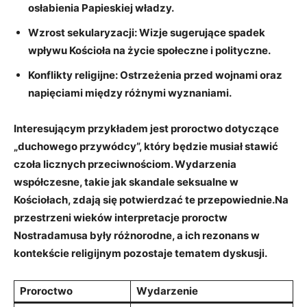
osłabienia Papieskiej‌ władzy.
Wzrost sekularyzacji:
Wizje ​sugerujące spadek
wpływu Kościoła na życie społeczne i polityczne.
Konflikty‌ religijne:
‌Ostrzeżenia przed ‍wojnami​ oraz ​
napięciami między ‌różnymi wyznaniami.
Interesującym przykładem jest⁢ proroctwo⁢ dotyczące
‍„duchowego przywódcy”, ⁣który⁣ będzie musiał⁤ stawić
czoła ‍licznych​ przeciwnościom. Wydarzenia
współczesne, takie jak skandale seksualne‌ w
Kościołach, zdają się ⁤potwierdzać ‍te ‍przepowiednie.Na
⁤przestrzeni wieków ⁤interpretacje proroctw
Nostradamusa były różnorodne, a ich rezonans w​
kontekście⁣ religijnym pozostaje tematem⁢ dyskusji.
Proroctwo
Wydarzenie