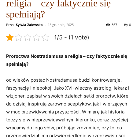
religia – czy faktycznie się
spełniają?
Przez
Sylwia Zalewska
-
15 grudnia, 2025
367
0
1/5 - (1 vote)
Proroctwa Nostradamusa a ⁢religia – czy faktycznie się
spełniają?
od wieków ‌postać Nostradamusa budzi kontrowersje,
fascynację​ i niepokój. Jako XVI-wieczny astrolog, lekarz i
⁤wizjoner, zapisał‌ w⁢ swoich ‌dziełach setki proroctw, które
do dzisiaj inspirują zarówno​ sceptyków, jak i wierzących
w moc przewidywania przyszłości. ​W miarę jak historia
⁤toczy się ‌w⁢ nieprzewidywalnym kierunku, coraz częściej
wracamy do ⁤jego słów, próbując zrozumieć, czy ⁣to, ​co
‌przepowiedział, ma ⁢odzwierciedlenie w ⁢rzeczywistości.