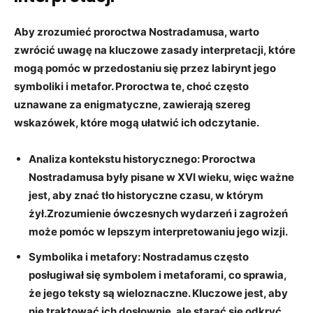
Aby zrozumieć‍ proroctwa Nostradamusa,⁤ warto
zwrócić uwagę na
kluczowe⁢ zasady ⁣interpretacji
,⁣ które ​
mogą ⁤pomóc w przedostaniu się‌ przez⁣ labirynt ⁤jego ​
symboliki ⁣i metafor. Proroctwa te, choć często
uznawane za enigmatyczne, zawierają szereg
wskazówek,⁢ które mogą ułatwić ​ich odczytanie.
Analiza kontekstu‌ historycznego:
Proroctwa
Nostradamusa⁢ były‍ pisane⁢ w ​XVI‍ wieku, więc ważne
‌jest, aby znać ⁤tło historyczne czasu, w którym
⁣żył.Zrozumienie ówczesnych wydarzeń i zagrożeń
może pomóc w lepszym⁢ interpretowaniu jego wizji.
Symbolika i metafory:
Nostradamus często​
posługiwał ⁤się symbolem i ⁤metaforami, co‍ sprawia,
‌że ​jego teksty są wieloznaczne. ⁤Kluczowe jest, aby
nie⁣ traktować​ ich dosłownie,‍ ale starać się odkryć