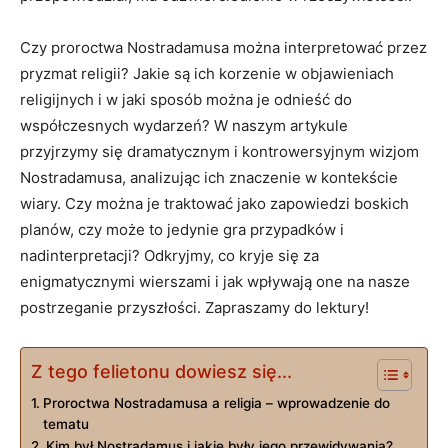
Czy proroctwa‍ Nostradamusa ⁣można interpretować przez
pryzmat⁣ religii? ​Jakie są ich korzenie w⁤ objawieniach
religijnych i w ‍jaki ⁣sposób ​można je odnieść do
współczesnych ​wydarzeń? W naszym artykule
przyjrzymy​ się ⁢dramatycznym i kontrowersyjnym wizjom
⁢Nostradamusa,⁤ analizując ich znaczenie w kontekście
wiary. Czy można⁣ je ⁣traktować jako zapowiedzi boskich ​
planów, czy może to​ jedynie ‍gra ​przypadków i
nadinterpretacji? Odkryjmy, co kryje się za​
enigmatycznymi wierszami ⁢i⁣ jak⁣ wpływają one na nasze
postrzeganie⁣ przyszłości. Zapraszamy⁤ do lektury!
Z tego felietonu dowiesz się...
Proroctwa‍ Nostradamusa a religia – ‌wprowadzenie do
tematu
Kim był⁤ Nostradamus i ⁤jakie‌ były ⁤jego przewidywania?