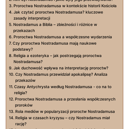
Proroctwa Nostradamusa⁢ w ‍kontekście⁢ historii Kościoła
Jak czytać proroctwa Nostradamusa? ⁢kluczowe⁢
zasady⁢ interpretacji
Nostradamus a‌ Biblia – ​zbieżności i różnice​ w
⁤przekazach
Proroctwa Nostradamusa ‍a współczesne wydarzenia
Czy proroctwa Nostradamusa mają naukowe
podstawy?
Religia a ezoteryka ‌– jak postrzegają proroctwa
Nostradamusa?
Jak ‌duchowość wpływa na ⁣interpretację proroctw?
Czy Nostradamus przewidział apokalipsę? Analiza⁤
przekazów
Czasy ⁤Antychrysta według⁢ Nostradamusa ​- co na ‍to
religia?
Proroctwa ⁢Nostradamusa a⁣ przesłania współczesnych
proroków
Rola mediów ‌w‍ popularyzacji ​proroctw Nostradamusa
Religia w czasach kryzysu – czy Nostradamus miał
rację?