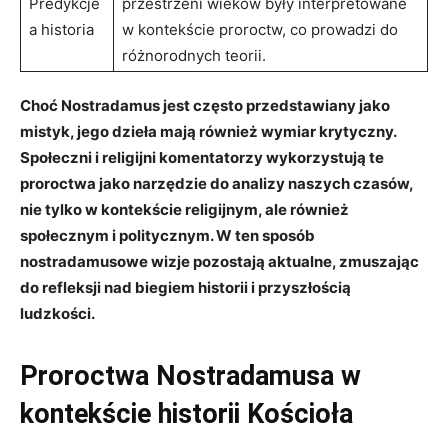
Predykcje
przestrzeni wieków były interpretowane
‍a historia
⁤w⁢ kontekście ⁤proroctw, ⁤co ‌prowadzi do
różnorodnych teorii.
Choć Nostradamus jest często‌ przedstawiany jako
mistyk, jego⁢ dzieła‌ mają również wymiar krytyczny.
Społeczni ‍i​ religijni komentatorzy​ wykorzystują te
proroctwa jako ‍narzędzie do analizy naszych czasów,
nie tylko w ‌kontekście religijnym, ale ⁢również
społecznym i politycznym. ​W ​ten sposób
nostradamusowe wizje ​pozostają aktualne, zmuszając‍
do refleksji nad biegiem ‌historii i ‍przyszłością
ludzkości.
Proroctwa Nostradamusa⁢ w
‍kontekście⁢ historii Kościoła