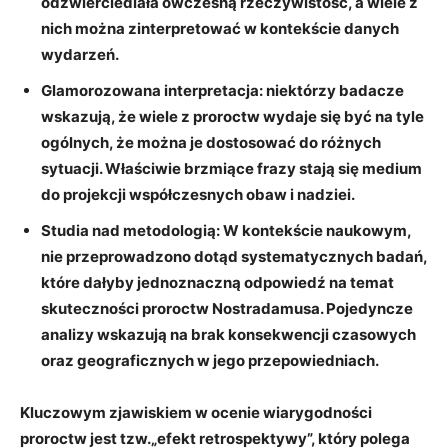
⁤odzwierciedlała ‍ówczesną rzeczywistość,⁣ a wiele z
nich⁤ można zinterpretować w kontekście danych‍
wydarzeń.
Glamorozowana interpretacja
: niektórzy badacze
wskazują, że wiele z proroctw wydaje się być na‌ tyle
ogólnych, że można ‍je dostosować do różnych‌
sytuacji. ⁢Właściwie brzmiące frazy stają ​się
medium
do projekcji współczesnych obaw
i nadziei.
Studia nad metodologią
: W kontekście naukowym,
nie przeprowadzono dotąd systematycznych badań,⁣
które ​dałyby jednoznaczną‍ odpowiedź na temat
skuteczności proroctw Nostradamusa. Pojedyncze
analizy wskazują na brak konsekwencji czasowych
oraz geograficznych w jego przepowiedniach.
Kluczowym zjawiskiem w ‍ocenie
wiarygodności
proroctw
jest tzw.„efekt retrospektywy”, który⁤ polega