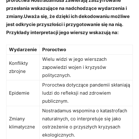
proroctwa​ Nostradamusa zawierają zaszyfrowane
przesłania ‍wskazujące na⁣ nadchodzące ​wydarzenia i
zmiany.Uważa się, że dzięki ​ich ⁢dekodowaniu możliwe
jest odkrycie przyszłości ⁣i przygotowanie się⁣ na nią.
Przykłady interpretacji​ jego wierszy wskazują na:
Wydarzenie
Proroctwo
Wielu widzi⁢ w jego⁣ wierszach
Konflikty⁤
⁣zapowiedzi wojen i kryzysów
zbrojne
politycznych.
Proroctwa⁢ dotyczące ‍pandemii ‌skłaniają
Epidemie
⁢ludzi do refleksji nad zdrowiem
publicznym.
Nostradamus wspomina o‍ katastrofach
Zmiany‌
naturalnych, ‍co interpretuje się jako
klimatyczne
ostrzeżenie ⁣o przyszłych kryzysach
ekologicznych.