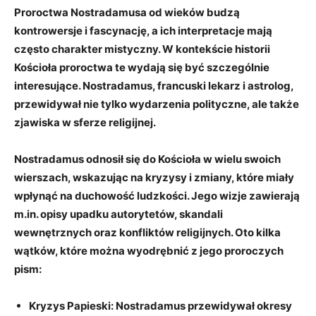
Proroctwa⁣ Nostradamusa od wieków budzą
kontrowersje i fascynację, a‌ ich ‌interpretacje mają
często ​charakter mistyczny. ⁣W ‌kontekście historii
Kościoła proroctwa te‍ wydają ​się być szczególnie
interesujące. Nostradamus, francuski​ lekarz i ‌astrolog,
przewidywał​ nie⁢ tylko wydarzenia polityczne, ale także
zjawiska‍ w sferze ​religijnej.
Nostradamus ⁣odnosił⁢ się do Kościoła w wielu swoich
wierszach,​ wskazując⁤ na kryzysy i ‍zmiany, które miały⁣
wpłynąć na duchowość ludzkości. Jego ⁣wizje‍ zawierają
m.in. opisy ⁤upadku autorytetów, skandali
wewnętrznych oraz konfliktów religijnych. Oto kilka
wątków, ‌które można wyodrębnić z ⁤jego proroczych
pism:
Kryzys Papieski:
Nostradamus ‍przewidywał okresy