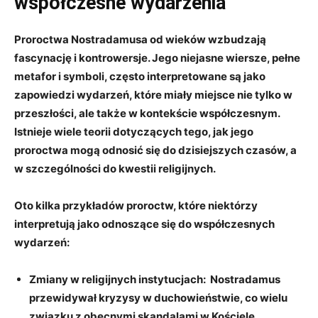
współczesne wydarzenia
Proroctwa Nostradamusa od wieków wzbudzają
⁤fascynację i kontrowersje.​ Jego niejasne ‌wiersze, pełne​
metafor i symboli, często interpretowane są jako
⁣zapowiedzi wydarzeń,⁣ które miały miejsce nie tylko w
przeszłości, ale⁢ także w kontekście współczesnym.
Istnieje wiele teorii ‌dotyczących tego, jak jego
proroctwa ‌mogą odnosić się do ⁢dzisiejszych czasów, a
⁤w szczególności do ⁣kwestii⁤ religijnych.
Oto kilka przykładów ‌proroctw, które niektórzy
interpretują jako odnoszące się‍ do współczesnych
wydarzeń:
Zmiany w religijnych instytucjach:
⁢ Nostradamus
przewidywał kryzysy w duchowieństwie, ⁢co wielu
związku ⁣z ⁣obecnymi⁤ skandalami w Kościele.