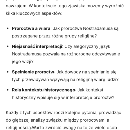
nawzajem.‍ W ‌kontekście tego⁣ zjawiska możemy wyróżnić
kilka ​kluczowych aspektów:
Proroctwa ⁣a ​wiara
: Jak ​proroctwa Nostradamusa są
postrzegane przez różne⁢ grupy ⁢religijne?
Niejasność interpretacji
: Czy alegoryczny ⁤język
Nostradamusa ‌pozwala na różnorodne ⁣odczytywanie
jego wizji?
Spełnienie proroctw
: Jak ⁤dowody na ​spełnianie się
tych przewidywań wpływają na religijną wiarę ludzi?
Rola ⁤kontekstu historycznego
: Jak kontekst
historyczny wpisuje się w interpretacje proroctw?
Każdy⁤ z tych aspektów rodzi kolejne pytania, prowadząc‌
do⁤ głębszej analizy⁢ związku‍ między​ proroctwami a
religijnością.Warto zwrócić ‍uwagę na to,że wiele osób