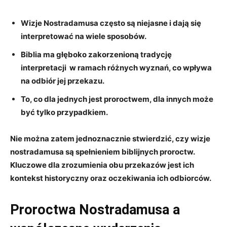
Wizje Nostradamusa często są niejasne
i dają się
interpretować ⁢na wiele sposobów.
Biblia ⁤ma głęboko zakorzenioną tradycję
interpretacji
⁣ w ramach ⁤różnych wyznań,⁤ co wpływa
na odbiór jej przekazu.
To, co​ dla jednych jest ​proroctwem, dla innych może
być tylko⁢ przypadkiem
.
Nie można zatem‍ jednoznacznie ​stwierdzić, czy⁣ wizje
nostradamusa są⁤ spełnieniem biblijnych proroctw.
Kluczowe⁣ dla zrozumienia obu przekazów ⁣jest ich
kontekst ​historyczny⁤ oraz ⁢oczekiwania ⁢ich‍ odbiorców.
Proroctwa Nostradamusa ‍a