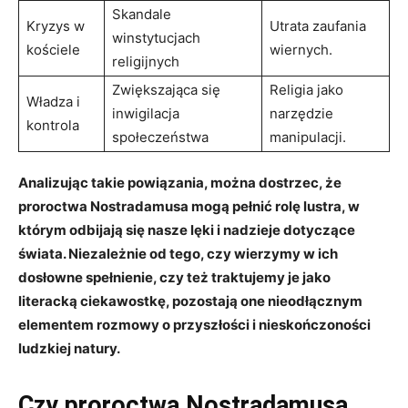
Skandale​
Kryzys w
Utrata zaufania
winstytucjach
kościele
wiernych.
religijnych
Zwiększająca się⁤
Religia⁣ jako
Władza i
inwigilacja
narzędzie
kontrola
społeczeństwa
‌manipulacji.
Analizując​ takie powiązania, można dostrzec, że
proroctwa Nostradamusa mogą pełnić ​rolę lustra, w⁤
którym odbijają ​się nasze ⁤lęki⁤ i nadzieje dotyczące
świata. ‌Niezależnie od tego, czy wierzymy w ich
dosłowne spełnienie, czy ⁤też traktujemy je jako
literacką ciekawostkę, pozostają one nieodłącznym
elementem⁢ rozmowy o przyszłości i nieskończoności
ludzkiej natury.
Czy proroctwa Nostradamusa