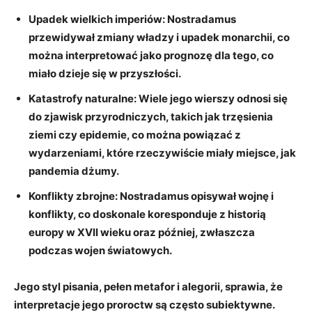
Upadek wielkich imperiów:
Nostradamus⁣
przewidywał zmiany władzy ‌i upadek ⁤monarchii, co ​
można​ interpretować ‍jako prognozę ​dla​ tego, co​
miało dzieje się‌ w przyszłości.
Katastrofy naturalne:
Wiele jego wierszy​ odnosi⁢ się
do zjawisk przyrodniczych,‌ takich jak ⁢trzęsienia
ziemi ⁣czy epidemie, co można powiązać ‍z​
wydarzeniami, ‌które rzeczywiście miały​ miejsce, jak
pandemia ‍dżumy.
Konflikty zbrojne:
‍Nostradamus opisywał wojnę ⁣i
konflikty, co ⁢doskonale koresponduje z‌ historią
europy ​w XVII wieku oraz ‌później,⁢ zwłaszcza
⁤podczas ⁣wojen światowych.
Jego styl pisania,‌ pełen⁢ metafor i alegorii,⁤ sprawia, że
interpretacje ⁣jego​ proroctw⁤ są często subiektywne.