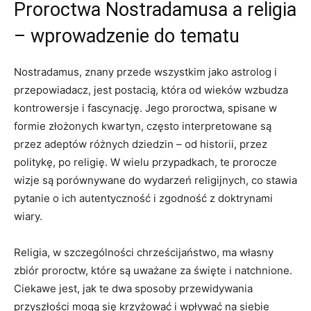
Proroctwa‍ Nostradamusa a religia
– ‌wprowadzenie do tematu
Nostradamus, znany przede wszystkim jako‍ astrolog i ​
przepowiadacz, jest postacią, która ⁢od ‍wieków wzbudza
kontrowersje ⁣i ​fascynację. Jego proroctwa, ⁢spisane ‌w
⁣formie ⁣złożonych kwartyn, często interpretowane‌ są ​
przez‍ adeptów różnych dziedzin – ‌od historii, przez​
politykę, po ⁤religię. W wielu przypadkach, ⁤te prorocze
wizje są porównywane⁤ do wydarzeń religijnych,‍ co stawia
pytanie o ich ⁤autentyczność ⁢i ⁣zgodność z doktrynami
wiary.
Religia, ‍w szczególności chrześcijaństwo, ma‌ własny
zbiór proroctw, które ​są uważane za ⁣święte i natchnione.⁢
Ciekawe ⁤jest, jak te dwa sposoby ‌przewidywania ​
przyszłości mogą się krzyżować i wpływać​ na‍ siebie