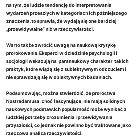
na ‍tym, że ‍ludzie tendencję do ‌interpretowania⁤
wydarzeń przeszłych w kategoriach‌ ich ⁤późniejszego
znaczenia. to⁤ sprawia, że wydają się one⁤ bardziej
‍„przewidywalne” niż‍ w rzeczywistości.
Warto także⁤ zwrócić ⁣uwagę⁤ na
naukową krytykę
⁤
prorokowania. Eksperci⁤ w dziedzinie psychologii⁣ i
socjologii wskazują ‍na ‌
paranaukowy charakter
​ takich
praktyk, które wiążą się ‌z subiektywnym odczuciem i​
nie sprawdzają​ się w obiektywnych​ badaniach.
Podsumowując, ⁤można⁣ stwierdzić, że proroctwa
Nostradamusa,​ choć fascynujące, nie mają solidnych
naukowych podstaw.Ich popularność⁤ może wynikać z
⁤ludzkiej potrzeby zrozumienia⁣ i przewidywania
przyszłości, co jednak nie ​powinno‍ być traktowane jako
rzeczowa analiza
rzeczywistości.