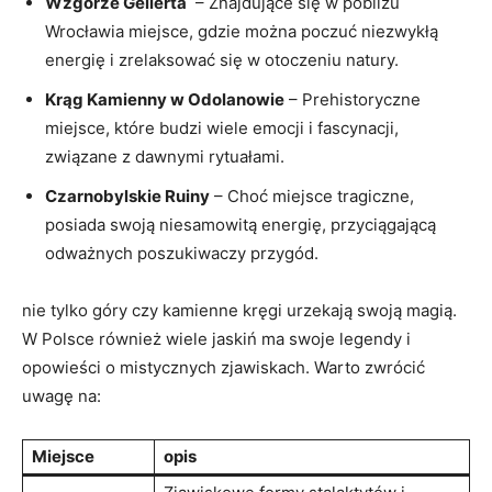
Wzgórze Gellerta
‍ – Znajdujące się w pobliżu
Wrocławia miejsce, gdzie można poczuć niezwykłą
energię i zrelaksować się ‌w otoczeniu natury.
Krąg Kamienny w Odolanowie
– Prehistoryczne​
miejsce,‍ które budzi wiele emocji i fascynacji,
związane z dawnymi rytuałami.
Czarnobylskie Ruiny
– Choć ‌miejsce⁢ tragiczne,
posiada swoją niesamowitą energię, przyciągającą
odważnych poszukiwaczy przygód.
nie tylko ​góry czy kamienne ​kręgi urzekają⁤ swoją magią.
W Polsce również wiele jaskiń ma swoje ​legendy​ i
opowieści o mistycznych zjawiskach. Warto zwrócić
uwagę na:
Miejsce
opis