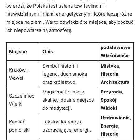
‍twierdzi, że Polska‍ jest ⁤usłana ⁢tzw. leylinami –
niewidzialnymi‌ liniami energetycznymi, które ⁢łączą ‌różne
miejsca na ziemi. Warto odwiedzić te miejsca, aby poczuć⁤
ich niepowtarzalną atmosferę.
podstawowe
Miejsce
Opis
Właściwości
Symbol historii​ i
Mistyka
,
Kraków –
legend, ⁣duch smoka
Historia
,⁤
Wawel
oraz królestwo.
Architektura
Magiczne formacje
Przyroda
,
Szczeliniec
skalne,‌ idealne miejsce
Spokój
,
Wielki
do medytacji.
Widoki
Uzdrawianie
,
Kamień
Lokalne legendy o
Energie
,
pomorski
uzdrawiającej energii.
Historię