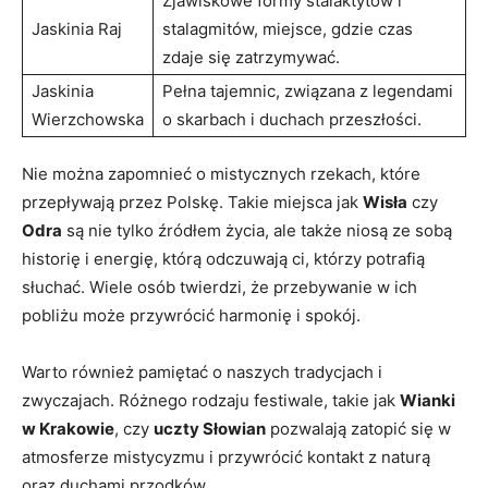
Zjawiskowe formy stalaktytów i
Jaskinia Raj
stalagmitów, miejsce, gdzie czas
zdaje się zatrzymywać.
Jaskinia
Pełna tajemnic, związana z legendami
Wierzchowska
​o‍ skarbach⁤ i duchach przeszłości.
Nie można zapomnieć o mistycznych⁤ rzekach, które
przepływają przez Polskę. Takie miejsca ‌jak‍
Wisła
czy
Odra
są nie tylko źródłem życia, ale także ⁣niosą ze sobą
⁢historię i energię, którą odczuwają ci,‍ którzy potrafią
słuchać. Wiele osób twierdzi, że przebywanie w ich
pobliżu⁢ może przywrócić ⁣harmonię i spokój.
Warto również pamiętać o naszych tradycjach i
zwyczajach. Różnego rodzaju ⁣festiwale, takie jak
Wianki
w Krakowie
, czy
uczty Słowian
pozwalają zatopić się w
atmosferze mistycyzmu i przywrócić kontakt z naturą
oraz duchami przodków.