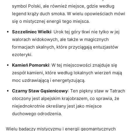
symbol Polski, ale również miejsce, gdzie według
legend krąży duch smoka. W wielu opowieściach mówi
się o mistycznej energii tego miejsca.
Szczeliniec Wielki
: Urok​ tej góry tkwi nie tylko w⁢ jej
walorach ⁤widokowych, ale także​ w magicznych
formacjach skalnych, które ⁢przyciągają entuzjastów
ezoteryki.
Kamień Pomorski
: W tej ​miejscowości znajduje ⁣się
zespół kamieni, które według lokalnych⁣ wierzeń mają
moc uzdrawiającą i ⁣energetyzującą.
Czarny ‌Staw Gąsienicowy
: Ten piękny staw w Tatrach
otoczony ⁣jest alpejskim krajobrazem, co sprawia, ⁤że
niejednokrotnie określany jest jako miejsce
duchowego odrodzenia.
Wielu badaczy mistycyzmu i ⁢energii geomantycznych