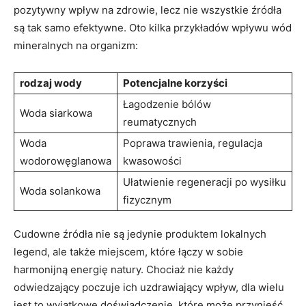
pozytywny wpływ na zdrowie, lecz ‌nie wszystkie⁣ źródła​
są tak⁤ samo⁤ efektywne. Oto⁤ kilka‍ przykładów wpływu wód
mineralnych na ⁢organizm:
rodzaj wody
Potencjalne korzyści
Łagodzenie bólów
Woda siarkowa
reumatycznych
Woda
Poprawa trawienia, regulacja
wodorowęglanowa
kwasowości
Ułatwienie regeneracji po⁣ wysiłku
Woda solankowa
fizycznym
Cudowne źródła nie⁤ są jedynie produktem⁣ lokalnych
legend, ale także miejscem, ⁣które łączy w⁣ sobie
harmonijną energię natury. Chociaż⁢ nie każdy ​
odwiedzający poczuje ich⁢ uzdrawiający wpływ, dla wielu
jest to ⁤wyjątkowe doświadczenie, które może przynieść