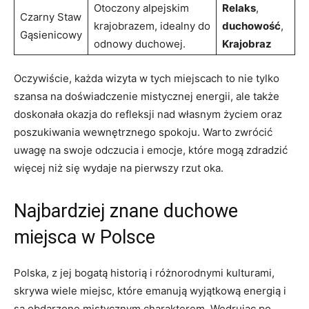
Otoczony alpejskim
Relaks
, ⁤
Czarny Staw
krajobrazem,​ idealny do
duchowość
,⁣
Gąsienicowy
‌odnowy ‌duchowej.
Krajobraz
Oczywiście, każda wizyta⁣ w tych miejscach to nie tylko
szansa na doświadczenie mistycznej energii,‍ ale‌ także
doskonała okazja do refleksji nad własnym życiem⁣ oraz
poszukiwania wewnętrznego spokoju. Warto zwrócić
uwagę na swoje odczucia i emocje, które mogą zdradzić
więcej niż ​się wydaje na pierwszy⁤ rzut oka.
Najbardziej znane duchowe
miejsca w Polsce
Polska, z jej bogatą‌ historią i różnorodnymi ⁣kulturami,
skrywa wiele miejsc, które emanują wyjątkową energią i
są obdarzone mistycznym charakterem. Wędrując po