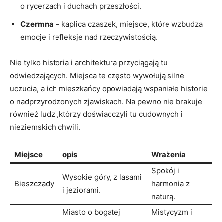
o rycerzach i duchach ⁤przeszłości.
Czermna
– kaplica czaszek, ‍miejsce, które wzbudza
emocje ⁤i refleksje nad rzeczywistością.
Nie⁢ tylko historia i architektura przyciągają tu
odwiedzających. Miejsca te często wywołują silne
uczucia, a ich​ mieszkańcy opowiadają ⁤wspaniałe historie
o nadprzyrodzonych zjawiskach. Na pewno nie brakuje
również ludzi,którzy⁢ doświadczyli tu cudownych i
⁤nieziemskich chwili.
Miejsce
opis
Wrażenia
Spokój ⁤i
Wysokie góry, z lasami
Bieszczady
harmonia ⁣z
i​ jeziorami.
naturą.
Miasto o⁤ bogatej⁤
Mistycyzm i