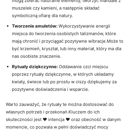
mogą zbierać ⁣naturalne elementy, tworzyć mandale z
muszelek czy kamieni, a następnie składać
symboliczną ofiarę dla natury.
Tworzenie amuletów:
Wykorzystywanie energii
miejsca do tworzenia ​osobistych talizmanów, które
mają chronić i przyciągać⁣ pozytywne wibracje.Może to
być krzemień, kryształ, lub inny materiał, który⁣ ma dla
nas osobiste‌ znaczenie.
Rytuały dziękczynne:
Oddawanie‍ czci miejscu
poprzez rytuały dziękczynne, w których układamy
⁤kwiaty, świece lub po prostu w ciszy dziękujemy‍ za
pozytywne doświadczenia i ⁢wsparcie.
Warto zauważyć,⁤ że rytuały te można dostosować do
własnych potrzeb i przekonań.Kluczem do ich
skuteczności jest ❤️ intencja ❤️ oraz obecność ⁤w danym
momencie,⁣ co pozwala w pełni doświadczyć mocy