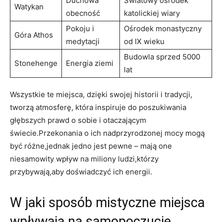
Duchowa‍
Światowy ośrodek
Watykan
obecność
katolickiej wiary
Pokoju i
Ośrodek monastyczny
Góra Athos
medytacji
od IX wieku
Budowla ‍sprzed⁣ 5000
Stonehenge
Energia ziemi
lat
Wszystkie te miejsca, dzięki swojej historii i⁣ tradycji,
tworzą atmosferę,⁤ która​ inspiruje do poszukiwania
głębszych prawd o sobie i otaczającym
świecie.Przekonania o ⁢ich nadprzyrodzonej mocy mogą
być‍ różne,jednak jedno jest pewne – mają one⁣
niesamowity wpływ na miliony ludzi,którzy
przybywają,aby doświadczyć ich⁢ energii.
W jaki sposób mistyczne miejsca
wpływają na samopoczucie