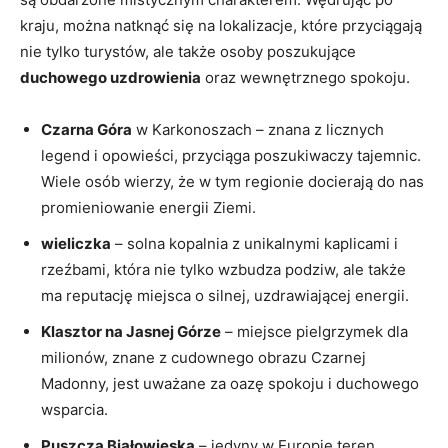
kraju, można natknąć się na lokalizacje, które przyciągają
nie tylko turystów, ‌ale⁤ także ⁢osoby poszukujące
duchowego uzdrowienia
oraz wewnętrznego spokoju.
Czarna Góra
w Karkonoszach – znana z licznych
legend ‌i opowieści, przyciąga poszukiwaczy tajemnic.
Wiele osób wierzy, że w tym regionie ⁣docierają do nas
promieniowanie energii Ziemi.
wieliczka
– ​solna kopalnia z unikalnymi kaplicami i
rzeźbami, ​która nie tylko⁢ wzbudza podziw,⁤ ale także
ma reputację miejsca o silnej,​ uzdrawiającej ⁣energii.
Klasztor na Jasnej Górze
– miejsce pielgrzymek dla
milionów, znane‌ z cudownego obrazu Czarnej
Madonny, jest uważane ⁤za oazę spokoju i duchowego
wsparcia.
Puszcza Białowieska
– jedyny w ‌Europie teren