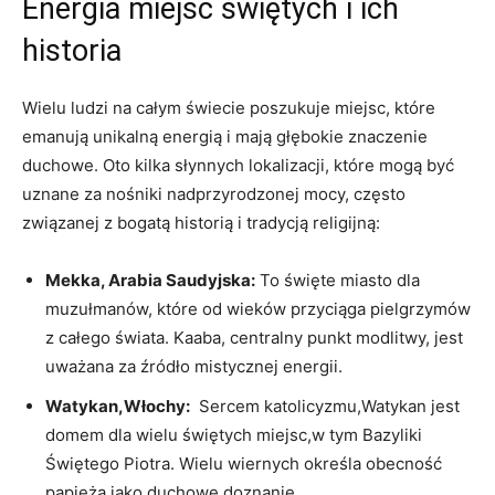
Energia miejsc ‍świętych i ich⁣
historia
Wielu ludzi na całym świecie poszukuje‍ miejsc, które
emanują unikalną energią i mają głębokie znaczenie
duchowe. Oto kilka słynnych lokalizacji, które mogą być
uznane za nośniki nadprzyrodzonej mocy, często
związanej z ⁣bogatą historią i tradycją religijną:
Mekka,⁣ Arabia Saudyjska:
To święte miasto dla
muzułmanów, które od wieków przyciąga pielgrzymów
z‌ całego świata. Kaaba, centralny punkt modlitwy, jest
uważana za źródło⁣ mistycznej energii.
Watykan,Włochy:
⁢ Sercem katolicyzmu,Watykan jest
domem ‌dla wielu świętych miejsc,w tym Bazyliki
Świętego Piotra. Wielu wiernych określa ‍obecność‌
papieża ⁢jako duchowe doznanie.