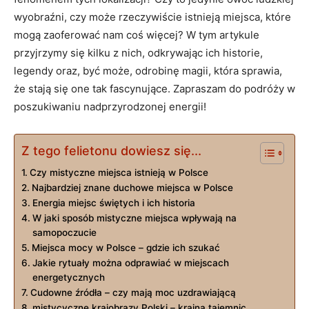
wyobraźni, czy może rzeczywiście istnieją miejsca, które
mogą zaoferować‌ nam coś więcej? ⁣W tym artykule
przyjrzymy się kilku z nich, odkrywając ich historie,
‍legendy oraz, być może, odrobinę magii, która sprawia,
⁢że stają się one tak⁣ fascynujące. ⁣Zapraszam do podróży⁤ w
poszukiwaniu nadprzyrodzonej energii!
Z tego felietonu dowiesz się...
Czy mistyczne miejsca istnieją w Polsce
Najbardziej znane duchowe miejsca w Polsce
Energia miejsc ‍świętych i ich⁣ historia
W jaki sposób mistyczne miejsca wpływają na
samopoczucie
Miejsca mocy w Polsce – gdzie ich szukać
Jakie‍ rytuały można odprawiać w miejscach​
energetycznych
Cudowne źródła – czy mają moc uzdrawiającą
mistycyczne krajobrazy ​Polski – kraina tajemnic