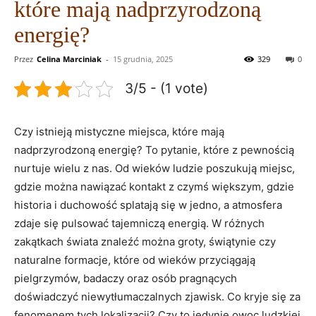
które mają nadprzyrodzoną
energię?
Przez
Celina Marciniak
-
15 grudnia, 2025
329
0
3/5 - (1 vote)
Czy istnieją mistyczne miejsca, które mają
nadprzyrodzoną energię? To pytanie, ⁣które z pewnością
⁢nurtuje wielu z nas. Od wieków ludzie poszukują miejsc,
gdzie⁢ można nawiązać ⁢kontakt z czymś większym, gdzie
historia i duchowość splatają się w jedno, a atmosfera
zdaje się pulsować tajemniczą energią. W różnych
⁢zakątkach świata znaleźć można groty, świątynie ⁢czy
naturalne formacje, które od ‌wieków przyciągają
pielgrzymów, badaczy oraz osób ‍pragnących
doświadczyć niewytłumaczalnych⁣ zjawisk. Co kryje się za
fenomenem tych lokalizacji? Czy to jedynie owoc ludzkiej