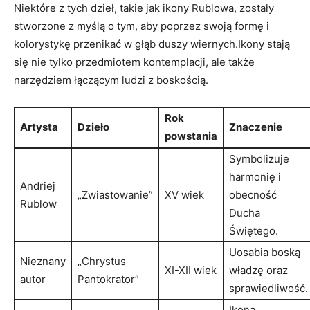
Niektóre z tych dzieł, takie jak ikony Rublowa, zostały
stworzone z myślą o tym, aby poprzez swoją formę i
kolorystykę przenikać w głąb duszy wiernych.Ikony stają
się nie tylko przedmiotem kontemplacji, ale także
narzędziem łączącym ludzi z boskością.
Rok
Artysta
Dzieło
Znaczenie
powstania
Symbolizuje
harmonię i
Andriej
„Zwiastowanie”
XV wiek
obecność
Rublow
Ducha
Świętego.
Uosabia boską
Nieznany
„Chrystus
XI-XII wiek
władzę oraz
autor
Pantokrator”
sprawiedliwość.
Ikona