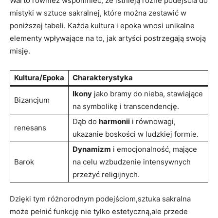
Warto również wspomnieć, że istnieją różne podejścia do
mistyki w sztuce sakralnej, które można zestawić w
poniższej tabeli. Każda kultura i epoka wnosi unikalne
elementy wpływające na to, jak artyści postrzegają swoją
misję.
Kultura/Epoka
Charakterystyka
Ikony
jako bramy do nieba, stawiające
Bizancjum
na symbolikę i transcendencję.
Dąb do
harmonii
i równowagi,
renesans
ukazanie boskości w ludzkiej formie.
Dynamizm
i emocjonalność, mające
Barok
na celu wzbudzenie intensywnych
przeżyć religijnych.
Dzięki tym różnorodnym podejściom,sztuka sakralna
może pełnić funkcję nie tylko estetyczną,ale przede