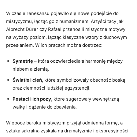
W czasie renesansu pojawiło się nowe podejście do
mistycyzmu, łącząc go z humanizmem. Artyści tacy jak
Albrecht Dürer czy Rafael przenosili mistyczne motywy
na wyższy poziom, łącząc klasyczne wzory z duchowym
przesłaniem. W ich pracach można dostrzec:
Symetrię
– która odzwierciedlała harmonię między
niebem a ziemią.
Światło i cień
, które symbolizowały obecność boską
oraz ciemności ludzkiej egzystencji.
Postaci i ich pozy
, które sugerowały wewnętrzną
walkę i dążenie do zbawienia.
W epoce baroku mistycyzm przyjął odmienną formę, a
sztuka sakralna zyskała na dramatyzmie i ekspresyjności.