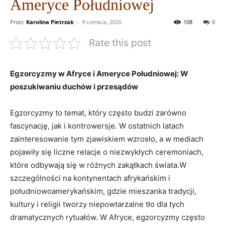
Ameryce Południowej
Przez
Karolina Pietrzak
-
9 czerwca, 2026
108
0
Rate this post
Egzorcyzmy w Afryce i Ameryce Południowej: W
poszukiwaniu⁤ duchów i przesądów
Egzorcyzmy‌ to temat, który‌ często budzi ​zarówno
fascynację, jak i kontrowersje. W ostatnich latach
zainteresowanie tym zjawiskiem​ wzrosło, a‌ w mediach
pojawiły się⁣ liczne relacje o niezwykłych ceremoniach,⁤
które odbywają się w różnych zakątkach świata.W
szczególności na kontynentach afrykańskim i
południowoamerykańskim, gdzie mieszanka tradycji,
kultury i religii tworzy niepowtarzalne tło dla tych
dramatycznych rytuałów. W Afryce, egzorcyzmy ‍często