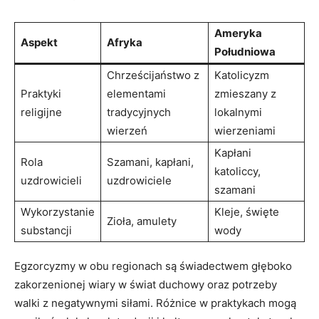
Ameryka
Aspekt
Afryka
Południowa
Chrześcijaństwo z
Katolicyzm
Praktyki
elementami
zmieszany z⁢
⁣religijne
tradycyjnych
lokalnymi
wierzeń
wierzeniami
Kapłani
Rola
Szamani, kapłani,
⁢katoliccy,
‌uzdrowicieli
uzdrowiciele
szamani
Wykorzystanie
Kleje, święte
Zioła, amulety
substancji
wody
Egzorcyzmy w obu regionach są świadectwem ​głęboko
zakorzenionej wiary⁢ w świat duchowy oraz potrzeby
⁢walki z negatywnymi siłami. Różnice w praktykach mogą