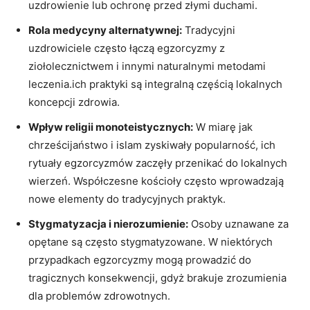
uzdrowienie lub ochronę przed złymi duchami.
Rola medycyny alternatywnej:
Tradycyjni
uzdrowiciele często łączą egzorcyzmy ‍z
ziołolecznictwem ⁣i‌ innymi naturalnymi ⁣metodami
leczenia.ich praktyki są integralną⁣ częścią lokalnych
koncepcji zdrowia.
Wpływ religii monoteistycznych:
W miarę⁣ jak
‌chrześcijaństwo i islam zyskiwały popularność, ich
rytuały egzorcyzmów zaczęły przenikać ⁢do lokalnych
wierzeń. Współczesne‍ kościoły często wprowadzają
nowe elementy do tradycyjnych ⁣praktyk.
Stygmatyzacja i nierozumienie:
Osoby uznawane za
opętane są często stygmatyzowane. W niektórych
przypadkach egzorcyzmy mogą prowadzić do
tragicznych konsekwencji, gdyż brakuje zrozumienia
dla problemów zdrowotnych.