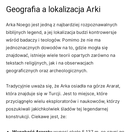
Geografia a lokalizacja Arki
Arka⁢ Noego‍ jest jedną z ⁢najbardziej rozpoznawalnych
biblijnych legend, a jej ​lokalizacja budzi‌ kontrowersje
wśród badaczy i teologów. Pomimo​ że nie ma
⁢jednoznacznych dowodów na to, gdzie mogła się
znajdować, istnieje ⁤wiele‌ teorii opartych ‌zarówno na
tekstach religijnych,⁢ jak⁢ i⁣ na ⁤obserwacjach
geograficznych ‌oraz archeologicznych.
Tradycyjnie‍ uważa się, że‍ Arka osiadła na górze Ararat,
która znajduje ⁤się w Turcji. Jest to miejsce, które
przyciągnęło wielu eksploratorów i⁣ naukowców, którzy
poszukiwali‌ jakichkolwiek⁣ śladów tej legendarnej
konstrukcji. Ciekawe jest,​ że:
Wysokość Araratu
wynosi około 5⁣ 137 m, co czyni go