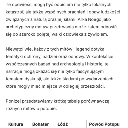
Te⁢ opowieści⁢ mogą być odbiciem​ nie tylko⁣ lokalnych
katastrof,⁣ ale także ​wspólnych pragnień ​i obaw ludzkości
związanych z‌ naturą oraz jej siłami. Arka Noego jako
archetypiczny motyw⁣ przetrwania może‌ zatem odnosić
się ⁣do szeroko pojętej walki człowieka z żywiołem.
Niewątpliwie, każdy z tych mitów i ‌legend ‌dotyka
tematyki ochrony, nadziei oraz odnowy. W kontekście⁢
współczesnych badań nad archeologią i ​historią, te
narracje mogą okazać się nie ‌tylko fascynującym
⁢tematem dyskusji,⁣ ale także śladami po ‍wydarzeniach,
które mogły ⁣mieć miejsce‍ w⁤ odległej przeszłości.
Poniżej przedstawiamy krótką tabelę ⁢porównawczą
różnych mitów o potopie:
Kultura
Bohater
Łódź
Powód Potopu