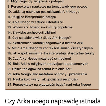
Mity i legendy związane z potopem
Perspektywy naukowe⁤ na temat wielkiego potopu
Jakie są‌ naukowe poszukiwania Arki Noego
Religijne interpretacje ‍potopu
Arka⁣ Noego w sztuce ⁣i literaturze
Wpływ arki Noego na⁢ kulturę popularną
Zjawisko archeologii biblijnej
Czy⁣ są jakiekolwiek ślady Arki Noego?
ekstremalne ⁤warunki pogodowe a historia Arki
Mit o⁢ Arce Noego ⁢w ⁣kontekście zmian klimatycznych
jak współczesna nauka⁣ interpretuje starożytne teksty
Czy⁣ Arka​ Noego może być symbolem?
Rola Arki w religijnych tradycjach abrahamowych
Opinie teologów ‌na temat istnienia‌ Arki
Arka Noego jako metafora ochrony i przetrwania
Nauka koło wiary: jak​ godzić sprzeczności
Perspektywy na przyszłość badań nad⁤ Arką Noego
Czy Arka noego⁤ naprawdę istniała