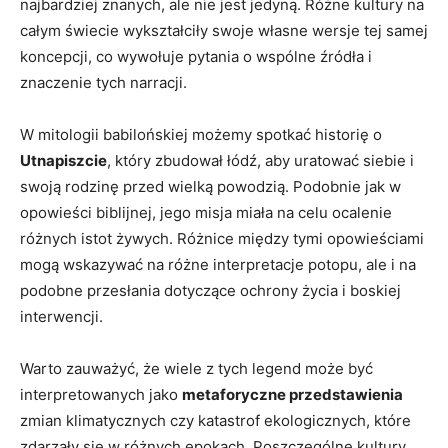
najbardziej⁢ znanych, ale ‍nie jest jedyną. ⁤Różne kultury na
całym świecie⁤ wykształciły swoje własne wersje tej samej
⁤koncepcji, co ‌wywołuje pytania o wspólne źródła i
znaczenie tych narracji.
W ‌mitologii babilońskiej możemy spotkać historię o
Utnapiszcie
, który zbudował⁤ łódź, ⁤aby uratować siebie i
swoją ⁢rodzinę przed ⁣wielką ⁤powodzią. Podobnie ‍jak w
‌opowieści biblijnej, ⁤jego misja miała na⁢ celu ocalenie
różnych istot⁣ żywych. Różnice między ⁣tymi opowieściami​
mogą⁣ wskazywać⁢ na⁢ różne interpretacje potopu, ale i na
podobne przesłania dotyczące ochrony⁤ życia i boskiej​
interwencji.
Warto zauważyć, że wiele ⁢z tych legend może być
interpretowanych⁣ jako
metaforyczne przedstawienia
zmian‌ klimatycznych czy katastrof ekologicznych, które
zdarzały ⁢się w ⁣różnych epokach. Poszczególne kultury