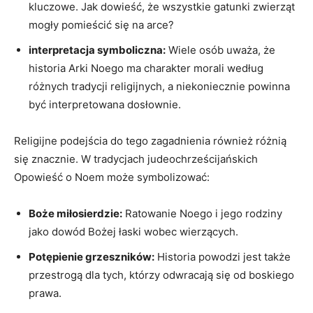
⁢kluczowe.​ Jak dowieść, że wszystkie ⁢gatunki zwierząt ​
mogły⁣ pomieścić się na⁢ arce?
interpretacja symboliczna:
Wiele ‍osób uważa,⁤ że
historia ⁣Arki Noego ma ‌charakter ‍morali według
różnych tradycji ⁤religijnych, a niekoniecznie powinna
‍być interpretowana dosłownie.
Religijne podejścia do tego zagadnienia również różnią
się znacznie. W tradycjach judeochrześcijańskich
Opowieść ​o Noem może symbolizować:
Boże miłosierdzie:
Ratowanie ⁢Noego ⁢i jego⁢ rodziny
jako dowód Bożej łaski ⁤wobec wierzących.
Potępienie ⁣grzeszników:
Historia‍ powodzi jest także
przestrogą dla tych, ‌którzy‌ odwracają się⁢ od boskiego
prawa.