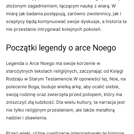
‍złożonym zagadnieniem, łączącym naukę z wiarą. W⁢
miarę jak badania postępują, zarówno zwolennicy, jak i
sceptycy będą kontynuować swoje dyskusje, a‌ historia‌ ta
nie ​przestanie intrygować kolejnych pokoleń.
Początki legendy‌ o arce ​Noego
Legenda o Arce‍ Noego ‍ma swoje korzenie w
starożytnych tekstach⁢ religiijnych,⁤ zaczynając od‍ Księgi
Rodzaju w ⁣Starym Testamencie.W ‍opowieści⁤ tej, Noe, na
polecenie Boga, buduje wielką arkę, aby ocalić siebie,
⁣swoją rodzinę ⁤oraz zwierzęta przed potopem, który ma
zniszczyć złą ludzkość. Dla wielu kultury, ta⁢ narracja jest
nie tylko​ religijnym przesłaniem, ​ale także​ metaforą
nadziei​ i⁤ zbawienia.
Przez wieki, ⁤różne cywilizacje interpretowały tę historię