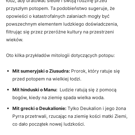
⁣łódź,⁣ aby uratować siebie i swoją⁢ rodzinę przed
przyszłym potopem. Ta podobieństwo sugeruje, że
‌opowieści o katastrofalnych zalaniach mogły ​być
powszechnym elementem ludzkiego doświadczenia,
filtrując się przez przeróżne kultury ‍na⁤ przestrzeni
wieków.
Oto kilka przykładów mitologii ‌dotyczących​ potopu:
Mit sumeryjski o ⁤Ziusudra:
Prorok, który ratuje się
przed potopem na wielkiej ‍łodzi.
Mit hinduski​ o Manu:
⁣ Ludzie ratują się z pomocą
⁢bogów, kiedy ⁤na‌ ziemię spada wielka⁤ woda.
Mit grecki o Deukalionie:
⁤Tylko Deukalion i ⁤jego żona‌
Pyrra przetrwali, rzucając‌ na ziemię kości matki Ziemi,
co dało początek‍ nowej ⁤ludzkości.