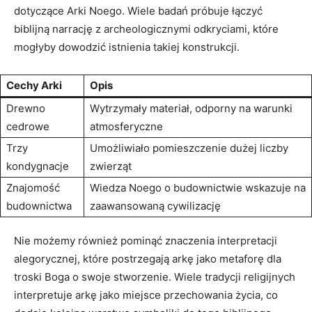
‍dotyczące⁢ Arki Noego. Wiele badań próbuje łączyć
biblijną narrację z archeologicznymi odkryciami, które
mogłyby ​dowodzić istnienia takiej konstrukcji.
Cechy⁢ Arki
Opis
Drewno⁤
Wytrzymały materiał, odporny ⁢na warunki
cedrowe
atmosferyczne
Trzy
Umożliwiało pomieszczenie dużej liczby
kondygnacje
zwierząt
Znajomość
Wiedza ⁣Noego o ‌budownictwie wskazuje ⁣na
⁣budownictwa
zaawansowaną cywilizację
Nie możemy również pominąć znaczenia interpretacji
alegorycznej, które postrzegają arkę jako metaforę dla
troski Boga o⁢ swoje ​stworzenie.‌ Wiele ⁤tradycji religijnych
interpretuje⁤ arkę ⁣jako miejsce przechowania życia, co⁤