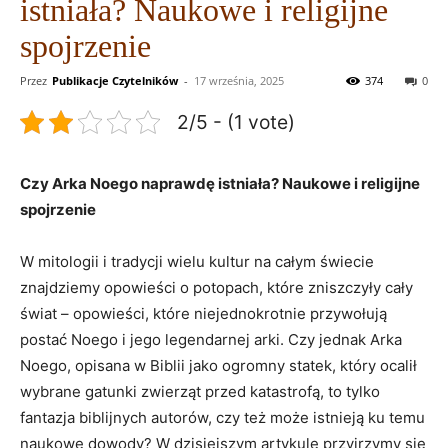
istniała? Naukowe i religijne
spojrzenie
Przez
Publikacje Czytelników
-
17 września, 2025
374
0
2/5 - (1 vote)
Czy Arka Noego naprawdę ⁢istniała? Naukowe i religijne
spojrzenie
W mitologii ‍i tradycji wielu kultur na‍ całym świecie
znajdziemy ‍opowieści o potopach, które zniszczyły cały
świat – opowieści, które niejednokrotnie ⁤przywołują
postać Noego⁢ i jego legendarnej arki. Czy jednak ​Arka
Noego, ⁤opisana w Biblii jako ‍ogromny statek, ⁤który ocalił⁤
wybrane gatunki zwierząt​ przed katastrofą, to tylko⁤
fantazja biblijnych autorów, czy też​ może istnieją ku temu
naukowe dowody?‌ W dzisiejszym artykule przyjrzymy się‌