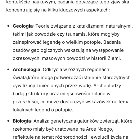
kontekście naukowym, badania ⁢dotyczące tego zjawiska
koncentrują się na ​kilku kluczowych ⁢aspektach:
Geologia
: Teorie związane z kataklizmami ⁢naturalnymi,
takimi ⁤jak‍ powodzie czy tsunamis, które mogłyby
zainspirować legendę‌ o​ wielkim⁣ potopie. Badania
‍osadów geologicznych wskazują na występowanie
okresowych, masowych powodzi w ‌historii Ziemi.
Archeologia
: Odkrycia w ​różnych regionach
świata,które mogą potwierdzać istnienie starożytnych
cywilizacji‍ zmiecionych przez wodę. Archeolodzy
badają struktury oraz miejscowości zalane w⁢
przeszłości, co może dostarczyć wskazówek na temat
lokalnych legend o potopie.
Biologia
: Analiza genetyczna gatunków zwierząt, które
rzekomo⁤ miały być uratowane na‌ Arce ⁣Noego,
reflektuje na temat różnorodności i ewolucji życia na