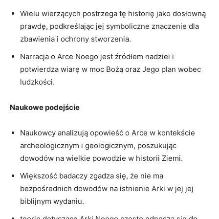
Wielu wierzących postrzega tę ⁢historię⁣ jako dosłowną
prawdę, podkreślając jej symboliczne znaczenie dla
zbawienia i ochrony stworzenia.
Narracja o Arce Noego jest źródłem nadziei i
potwierdza wiarę w moc Bożą oraz Jego plan⁤ wobec ​
ludzkości.
Naukowe ‌podejście
Naukowcy analizują⁤ opowieść o Arce ‌w ​kontekście
archeologicznym i geologicznym, ⁣poszukując
dowodów na ‌wielkie powodzie w ⁣historii Ziemi.
Większość badaczy zgadza ‌się, że nie ma
bezpośrednich dowodów⁢ na istnienie ​Arki w⁢ jej​ jej
biblijnym wydaniu.
teorie dotyczące Arki Noego często odnoszą się do