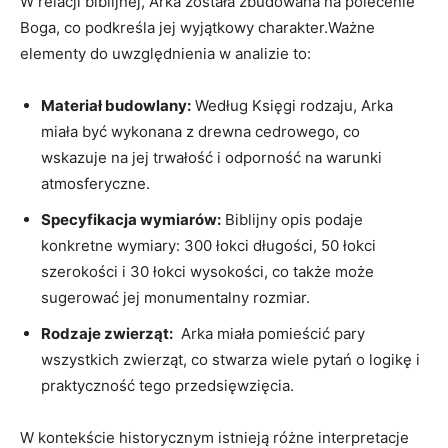
W relacji‌ biblijnej, Arka została zbudowana na‌ polecenie
Boga, co podkreśla jej wyjątkowy charakter.Ważne
elementy do​ uwzględnienia w⁢ analizie to:
Materiał budowlany:
Według ⁤Księgi rodzaju, Arka
miała być wykonana⁤ z ‍drewna cedrowego, co
wskazuje na jej⁤ trwałość i odporność na warunki
atmosferyczne.
Specyfikacja ⁢wymiarów:
⁤Biblijny opis​ podaje
konkretne wymiary: 300 łokci długości, 50 łokci
szerokości i ‌30 łokci wysokości, co także może
sugerować ⁣jej monumentalny rozmiar.
Rodzaje zwierząt:
​ Arka miała pomieścić pary
wszystkich ​zwierząt, co‌ stwarza wiele ‍pytań‍ o logikę i
praktyczność tego przedsięwzięcia.
W kontekście historycznym istnieją różne interpretacje