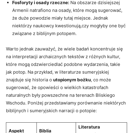
Fosforyty ‌i⁤ osady rzeczne:
Na​ obszarze dzisiejszej⁤
Armenii natrafiono na osady,‍ które mogą⁢ sugerować,
że ‍duże powodzie ​miały tutaj ​miejsce. Jednak
niektórzy‍ naukowcy‌ kwestionują,czy mogłyby one być
związane z biblijnym potopem.
Warto ⁤jednak zauważyć, że wiele badań koncentruje się
na interpretacji archaicznych tekstów z różnych kultur,
które mogą ⁢odzwierciedlać ‌podobne wydarzenia, takie
jak ⁣potop.⁣ Na przykład, w literaturze sumeryjskiej
znajduje się‌ historia o
utopionym bożku
,⁢ co ​może
sugerować, że opowieści o wielkich ⁤katastrofach
naturalnych były powszechne na terenach Bliskiego
Wschodu. Poniżej przedstawiamy porównanie ​niektórych
biblijnych i sumeryjskich narracji o‍ potopie:
Literatura
Aspekt
Biblia