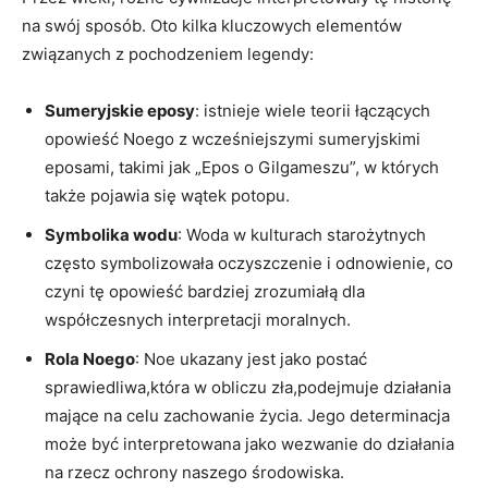
na‌ swój sposób.‍ Oto kilka kluczowych elementów
związanych z ⁢pochodzeniem legendy:
Sumeryjskie ⁤eposy
: istnieje wiele ​teorii łączących
opowieść Noego ⁢z wcześniejszymi ‍sumeryjskimi
eposami, takimi jak „Epos o Gilgameszu”, w których
także pojawia się wątek potopu.
Symbolika⁤ wodu
: Woda w kulturach starożytnych
często symbolizowała oczyszczenie i odnowienie, co
czyni‍ tę opowieść bardziej zrozumiałą dla‍
współczesnych interpretacji ‍moralnych.
Rola Noego
: Noe ukazany jest jako postać⁢
sprawiedliwa,która w obliczu‍ zła,podejmuje działania
mające‍ na celu zachowanie‍ życia. Jego determinacja
może być⁢ interpretowana jako wezwanie ‍do działania
na ‍rzecz ochrony naszego środowiska.