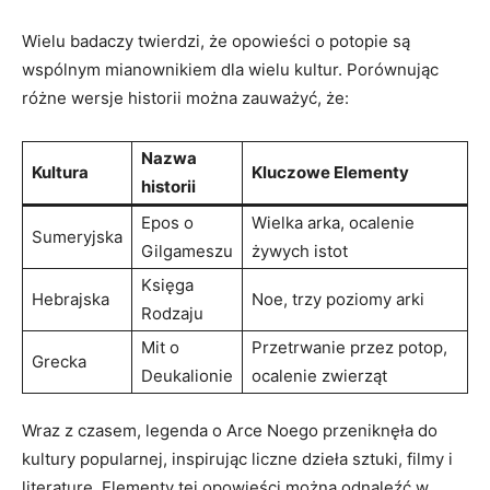
Wielu badaczy⁢ twierdzi, że opowieści o potopie są
wspólnym mianownikiem dla wielu kultur. Porównując
różne‍ wersje historii można zauważyć, że:
Nazwa
Kultura
Kluczowe‍ Elementy
historii
Epos​ o
Wielka arka, ocalenie
Sumeryjska
Gilgameszu
żywych⁤ istot
Księga
Hebrajska
Noe, trzy poziomy ⁤arki
Rodzaju
Mit o ​
Przetrwanie przez potop,
Grecka
Deukalionie
ocalenie zwierząt
Wraz z czasem, legenda o Arce‍ Noego przeniknęła do
kultury popularnej, ⁢inspirując liczne dzieła sztuki, filmy i⁣
literaturę. Elementy tej opowieści można odnaleźć w