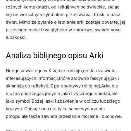
różnych kontekstach, od religijnych po świeckie, stając
się uniwersalnym symbolem ‍przetrwania i troski‌ o nasz⁢
świat. ‌Mimo że⁤ pytanie o istnienie arki zostaje otwarte, ⁢jej
przesłanie nadal tkwi‌ głęboko w zbiorowej⁣ świadomości
ludzkości.
Analiza biblijnego ⁢opisu Arki
⁢Noego,zawartego w ⁣Księdze rodzaju,dostarcza wielu
interesujących informacji,które zarówno fascynują,jak i
skłaniają ⁢do refleksji. Z perspektywy religijnej,Arką nie
można postrzegać jedynie jako fizycznego obiektu,ale
jako‌ symbol Bożej łaski i⁣ zbawienia w⁣ obliczu ludzkiego
⁤kryzysu. Opisuje ona nie ​tylko ⁣same wydarzenia
potopu,ale także zawiera‌ przesłanie moralne i duchowe.