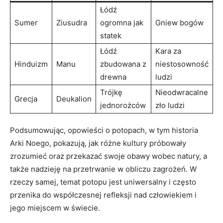
Łódź⁢
Sumer
Ziusudra
ogromna ⁣jak
Gniew bogów
statek
Łódź
Kara za
Hinduizm
Manu
zbudowana⁤ z
⁤niestosowność
drewna
​ludzi
Trójkę
Nieodwracalne
Grecja
Deukalion
jednorożców
zło ludzi
Podsumowując, opowieści o potopach, w tym historia⁤
Arki Noego, pokazują, jak różne kultury ‌próbowały
zrozumieć oraz przekazać swoje obawy wobec natury, a
także nadzieję na przetrwanie w obliczu zagrożeń. W‌
rzeczy ⁤samej, temat potopu ‌jest uniwersalny i często
⁣przenika do współczesnej ⁢refleksji nad ⁤człowiekiem ​i
jego miejscem w ‌świecie.