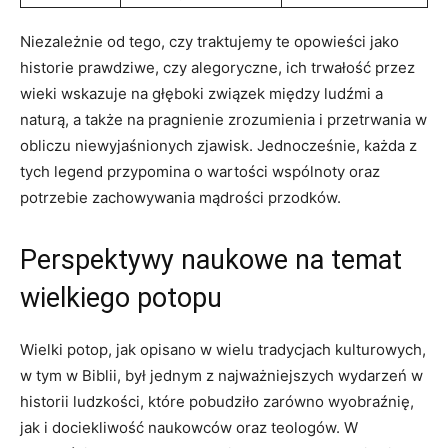
Niezależnie od tego, czy traktujemy⁤ te ⁣opowieści jako
historie prawdziwe, czy alegoryczne, ich trwałość przez
wieki​ wskazuje‌ na głęboki związek ⁢między ludźmi a
naturą,​ a także na pragnienie zrozumienia i przetrwania​ w
obliczu niewyjaśnionych zjawisk. Jednocześnie, każda z
tych legend przypomina o wartości wspólnoty oraz
potrzebie ​zachowywania ⁣mądrości⁣ przodków.
Perspektywy naukowe⁤ na temat
wielkiego potopu
Wielki​ potop, jak⁢ opisano w wielu ‌tradycjach ⁢kulturowych,
w tym w Biblii, był jednym z najważniejszych wydarzeń ‌w
historii ​ludzkości, które pobudziło​ zarówno wyobraźnię,
⁣jak⁤ i dociekliwość naukowców oraz teologów. W