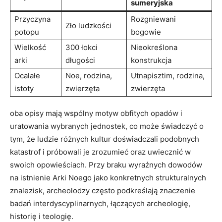
sumeryjska
Przyczyna
Rozgniewani⁤
Zło ludzkości
potopu
bogowie
Wielkość
300 łokci
Nieokreślona
arki
długości
konstrukcja
Ocalałe
Noe, rodzina,
Utnapisztim,⁢ rodzina,
istoty
zwierzęta
zwierzęta
oba⁢ opisy mają wspólny​ motyw obfitych​ opadów i
uratowania wybranych jednostek, co może świadczyć o
tym, że ludzie różnych kultur doświadczali podobnych
katastrof i próbowali je zrozumieć oraz uwiecznić w
swoich opowieściach. Przy​ braku wyraźnych dowodów
⁢na istnienie Arki Noego jako konkretnych strukturalnych​
znalezisk, archeolodzy często podkreślają znaczenie
badań interdyscyplinarnych,⁤ łączących archeologię,
historię ‍i teologię.