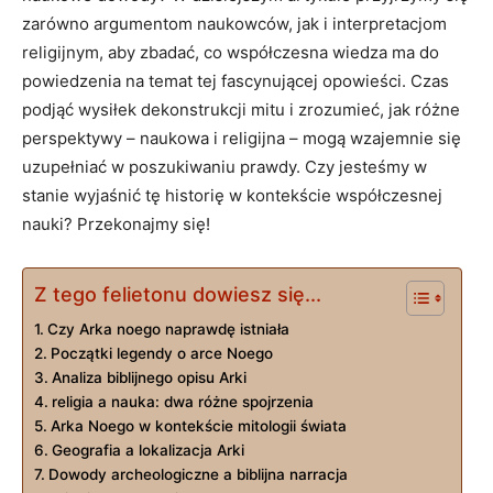
zarówno argumentom naukowców,⁣ jak i interpretacjom
religijnym, ‌aby ⁤zbadać, co‍ współczesna wiedza ma ⁢do
powiedzenia⁣ na temat tej fascynującej opowieści. Czas​
podjąć wysiłek dekonstrukcji mitu ⁤i​ zrozumieć, jak różne
⁢perspektywy – ⁤naukowa i ⁤religijna – mogą​ wzajemnie się
uzupełniać w poszukiwaniu prawdy. Czy jesteśmy ​w
stanie​ wyjaśnić ⁤tę historię w kontekście współczesnej
nauki? Przekonajmy się!
Z tego felietonu dowiesz się...
Czy Arka noego⁤ naprawdę istniała
Początki legendy‌ o arce ​Noego
Analiza biblijnego ⁢opisu Arki
religia a nauka: dwa różne spojrzenia
Arka Noego w‍ kontekście ‍mitologii świata
Geografia a lokalizacja Arki
Dowody archeologiczne‍ a ​biblijna narracja