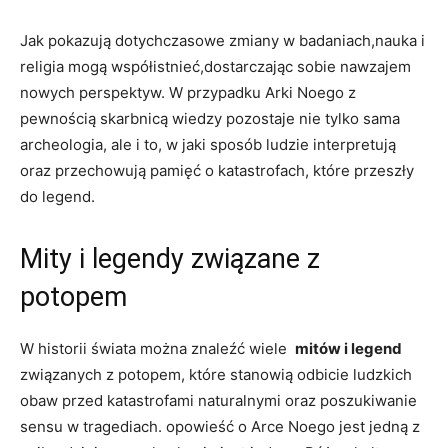
Jak⁤ pokazują dotychczasowe zmiany w badaniach,nauka i
religia mogą ⁣współistnieć,dostarczając sobie nawzajem
nowych ⁤perspektyw.⁣ W przypadku Arki Noego z
pewnością skarbnicą wiedzy pozostaje nie​ tylko‍ sama
archeologia, ale i ‌to, w jaki ⁤sposób ludzie interpretują
oraz ‍przechowują pamięć o katastrofach, ‌które ‌przeszły⁤
do ‍legend.
Mity i legendy związane z
potopem
W historii świata można znaleźć wiele ‍
mitów i legend
związanych‌ z ​potopem, ‍które stanowią odbicie ludzkich
obaw przed katastrofami naturalnymi oraz poszukiwanie
sensu w tragediach. opowieść o ⁤Arce Noego jest ​jedną z