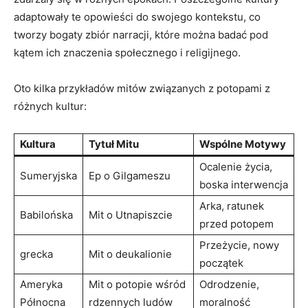
adaptowały te opowieści do swojego kontekstu, co
tworzy bogaty zbiór narracji,‍ które można badać pod
kątem ⁢ich znaczenia‍ społecznego i⁣ religijnego.
Oto kilka przykładów⁤ mitów ⁢związanych z potopami⁣ z
różnych kultur:
Kultura
Tytuł Mitu
Wspólne Motywy
Ocalenie ​życia,
Sumeryjska
Ep⁢ o Gilgameszu
boska interwencja
Arka, ratunek
Babilońska
Mit o Utnapiszcie
‌przed potopem
Przeżycie, nowy
grecka
Mit o ‍deukalionie
początek
Ameryka⁤
Mit o‍ potopie wśród⁣
Odrodzenie,
Północna
rdzennych ludów
moralność