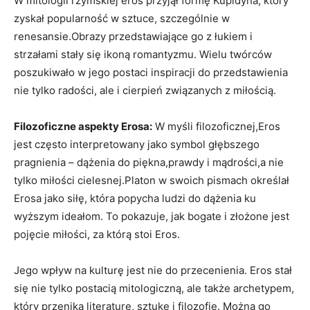
W mitologii rzymskiej eros przyjął formę Kupidyna, który
zyskał popularność w sztuce, szczególnie w
renesansie.Obrazy przedstawiające go z łukiem i
strzałami stały się ikoną romantyzmu. Wielu twórców
poszukiwało w jego postaci inspiracji do przedstawienia
nie tylko radości, ale i cierpień związanych z miłością.
Filozoficzne aspekty Erosa:
W myśli filozoficznej,Eros
jest często interpretowany jako symbol głębszego
pragnienia – dążenia do piękna,prawdy i mądrości,a nie
tylko miłości cielesnej.Platon w swoich pismach określał
Erosa jako siłę, która popycha ludzi do dążenia ku
wyższym ideałom. To pokazuje, jak bogate i złożone jest
pojęcie miłości, za którą stoi Eros.
Jego wpływ na kulturę jest nie do przecenienia. Eros stał
się nie tylko postacią mitologiczną, ale także archetypem,
który przenika literaturę, sztukę i filozofię. Można go