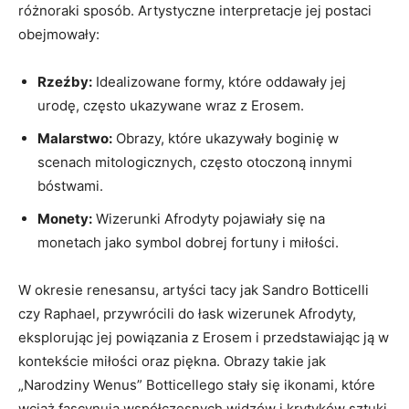
różnoraki sposób. Artystyczne interpretacje jej postaci
obejmowały:
Rzeźby:
Idealizowane formy, które oddawały jej
urodę, często ukazywane wraz z Erosem.
Malarstwo:
Obrazy, które ukazywały boginię w
scenach mitologicznych, często otoczoną innymi
bóstwami.
Monety:
Wizerunki Afrodyty pojawiały się na
monetach jako symbol dobrej fortuny i miłości.
W okresie renesansu, artyści tacy jak Sandro Botticelli
czy Raphael, przywrócili do łask wizerunek Afrodyty,
eksplorując jej powiązania z Erosem i przedstawiając ją w
kontekście miłości oraz piękna. Obrazy takie jak
„Narodziny Wenus” Botticellego stały się ikonami, które
wciąż fascynują współczesnych widzów i krytyków sztuki.