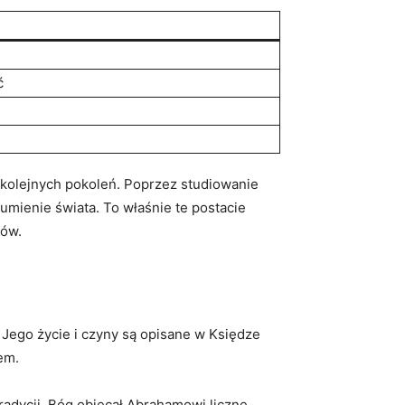
ć
a kolejnych pokoleń. Poprzez studiowanie
zumienie świata. To właśnie te postacie
dów.
 Jego życie i czyny są opisane w Księdze
em.
adycji, Bóg obiecał Abrahamowi liczne