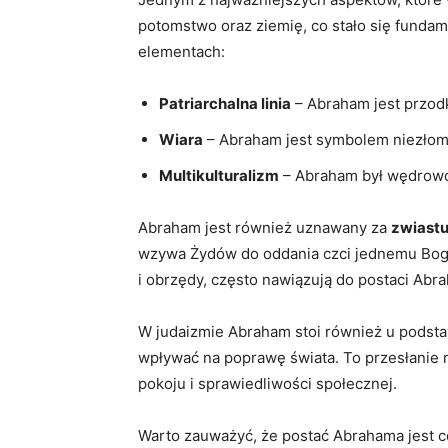
potomstwo oraz ziemię, co stało się funda
elementach:
Patriarchalna linia
– Abraham jest przodk
Wiara
– Abraham jest symbolem niezłomn
Multikulturalizm
– Abraham był wędrowce
Abraham jest również uznawany za
zwiast
wzywa Żydów do oddania czci jednemu Bogu,
i obrzędy, często nawiązują do postaci Abra
W judaizmie Abraham stoi również u podst
wpływać na poprawę świata. To przesłanie 
pokoju i sprawiedliwości społecznej.
Warto zauważyć, że postać Abrahama jest ceni