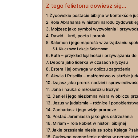
Z tego felietonu dowiesz się...
Żydowskie postacie biblijne w kontekście j
Rola Abrahama w historii narodu żydowskie
Mojżesz jako symbol wyzwolenia i przywód
Dawid – król, poeta i prorok
Salomon i jego mądrość w zarządzaniu społ
Kluczowe Lekcje Salomona:
Ruth – przykład lojalności i przywiązania do 
Debora jako liderka w czasach kryzysu
Estera i jej odwaga w obliczu zagrożenia
Akwila i Priscilla – małżeństwo w służbie ju
Izajasz jako prorok nadziei i sprawiedliwośc
Jona i nauka o miłosierdziu Bożym
Daniel i jego niezłomna wiara w obliczu pr
Jezus w judaizmie – różnice i podobieństw
Zachariasz i jego wizje prorocze
Postać Jeremiasza jako głos ostrzeżenia
Miriam – rola kobiet w historii biblijnej
Jakie przesłania niesie ze sobą Księga Ps
Cudowne pomnożenie chleba w perspekty