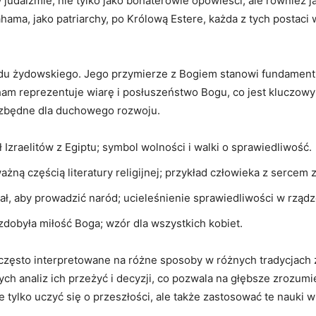
 judaizmie, nie tylko jako bohaterowie opowieści, ale również j
ama, jako patriarchy, po Królową Estere, każda z tych postaci 
u żydowskiego. Jego przymierze z Bogiem stanowi fundament z
ham reprezentuje wiarę i posłuszeństwo Bogu, co jest kluczowy
iezbędne dla duchowego rozwoju.
Izraelitów z Egiptu; symbol wolności i walki o sprawiedliwość.
ażną częścią literatury religijnej; przykład człowieka z sercem 
ał, aby prowadzić naród; ucieleśnienie sprawiedliwości w rządz
 zdobyła miłość Boga; wzór dla wszystkich kobiet.
 często interpretowane na różne sposoby w różnych tradycjach 
h analiz ich przeżyć i decyzji, co pozwala na głębsze zrozumie
 tylko uczyć się o przeszłości, ale także zastosować te nauki 