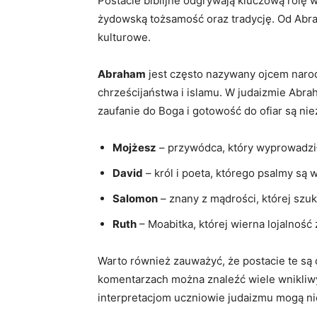
Postacie biblijne odgrywają kluczową rolę w
żydowską tożsamość oraz tradycję. Od Abrah
kulturowe.
Abraham
jest często nazywany ojcem narod
chrześcijaństwa i islamu. W judaizmie Abra
zaufanie do Boga i gotowość do ofiar są n
Mojżesz
– przywódca, który wyprowadził 
David
– król i poeta, którego psalmy są w
Salomon
– znany z mądrości, której szuk
Ruth
– Moabitka, której wierna lojalność
Warto również zauważyć, że postacie te są
komentarzach można znaleźć wiele wnikliwyc
interpretacjom uczniowie judaizmu mogą nie