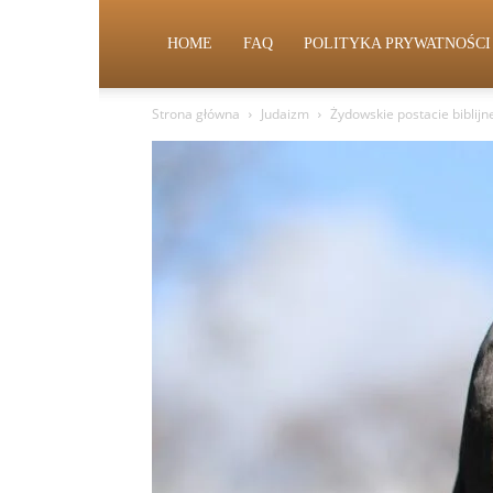
HOME
FAQ
POLITYKA PRYWATNOŚCI
Strona główna
Judaizm
Żydowskie postacie biblijn