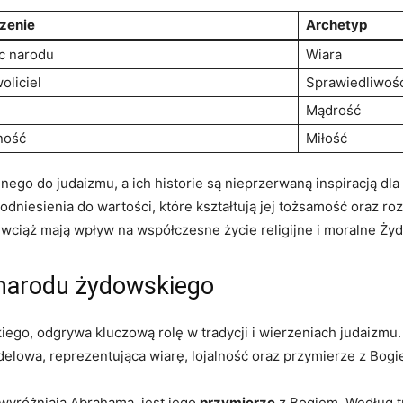
zenie
Archetyp
c narodu
Wiara
oliciel
Sprawiedliwoś
Mądrość
ność
Miłość
nnego do judaizmu, a ich historie są nieprzerwaną inspiracją dl
dniesienia do wartości, które kształtują jej tożsamość oraz ro
wciąż mają wpływ na współczesne życie religijne i moralne Ży
 narodu żydowskiego
ego, odgrywa kluczową rolę w tradycji i wierzeniach judaizmu.
delowa, reprezentująca wiarę, lojalność oraz przymierze z Bogi
wyróżniają Abrahama, jest jego
przymierze
z Bogiem. Według tr