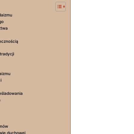
udaizmu
go
ztwa
ecznością
tradycji
daizmu
i
ześladowania
a
almów
wie duchowej