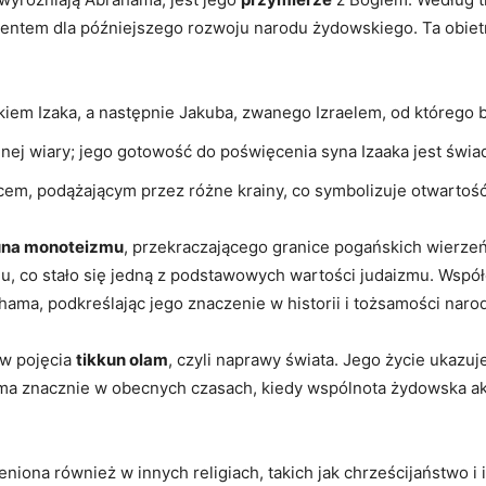
mentem dla późniejszego rozwoju narodu żydowskiego. Ta obietn
iem Izaka, a następnie Jakuba, zwanego Izraelem, od którego 
ej wiary; jego gotowość do poświęcenia syna Izaaka jest świ
m, podążającym przez różne krainy, co symbolizuje otwartość j
una monoteizmu
, przekraczającego granice pogańskich wierze
 co stało się jedną z podstawowych wartości judaizmu. Współ
hama, podkreślając jego znaczenie w historii i tożsamości naro
aw pojęcia
tikkun olam
, czyli naprawy świata. Jego życie ukazu
ma znacznie w obecnych czasach, kiedy wspólnota żydowska akt
ona również w innych religiach, takich jak chrześcijaństwo i is