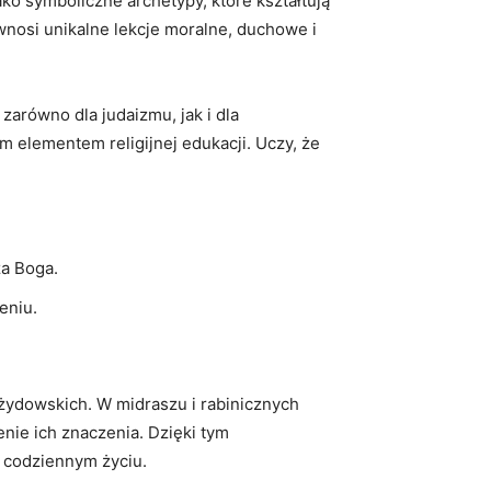
ako symboliczne archetypy, które kształtują
wnosi unikalne lekcje moralne, duchowe i
arówno dla judaizmu, jak i dla
m elementem religijnej edukacji. Uczy, że
za Boga.
eniu.
żydowskich. W midraszu i rabinicznych
nie ich znaczenia. Dzięki tym
w codziennym życiu.