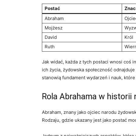
Postać
Znac
Abraham
Ojcie
Mojżesz
Wyzw
David
Król
Ruth
Wier
Jak widać, każda z tych postaci wnosi coś i
ich życia, żydowska społeczność odnajduje o
stanowią fundament wydarzeń i nauk, które 
Rola Abrahama w historii
Abraham, znany jako ojciec narodu żydowski
Rodzaju, gdzie ukazany jest jako postać mo
Jednym z najważniejszych aspektów, które 