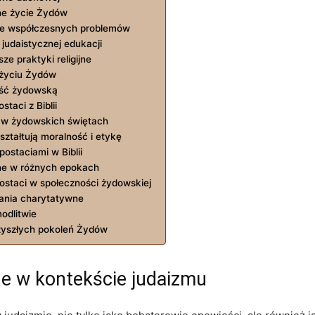
sne życie Żydów
cie współczesnych problemów
 judaistycznej edukacji
sze praktyki religijne
m życiu Żydów
ość żydowską
taci z Biblii
h w żydowskich świętach
ształtują moralność i etykę
postaciami w Biblii
ijne w różnych epokach
postaci w społeczności żydowskiej
łania charytatywne
odlitwie
przyszłych pokoleń Żydów
ne w kontekście judaizmu