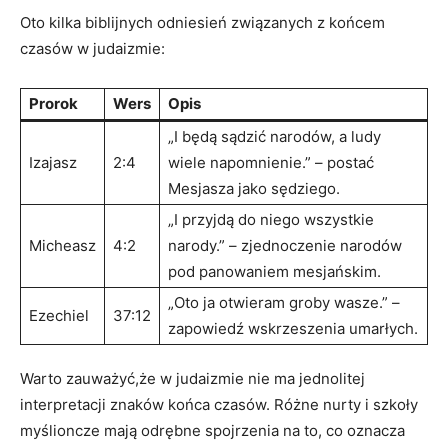
Oto kilka biblijnych ‍odniesień związanych ⁢z końcem
czasów ⁤w judaizmie:
Prorok
Wers
Opis
„I będą sądzić⁤ narodów, a⁤ ludy
Izajasz
2:4
wiele napomnienie.” –​ postać
Mesjasza jako⁣ sędziego.
„I przyjdą⁢ do niego wszystkie
Micheasz
4:2
narody.”⁤ – zjednoczenie narodów⁤
pod⁣ panowaniem mesjańskim.
„Oto⁤ ja ⁢otwieram ​groby wasze.” –
Ezechiel
37:12
zapowiedź wskrzeszenia ⁤umarłych.
Warto⁣ zauważyć,że w ⁣judaizmie nie ma jednolitej
interpretacji znaków końca czasów. Różne nurty i szkoły
myślioncze mają odrębne spojrzenia na to, ⁣co oznacza