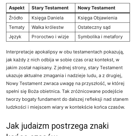
Aspekt
Stary Testament
Nowy Testament
Źródło
Księga Daniela
Księga Objawienia
Tematy
Walka królestw
Ostateczny ‌sąd
Język
Proroctwo i wizje
Symbolika⁣ i metafory
Interpretacje apokalipsy w obu testamentach pokazują,​
jak każdy z nich odbija w sobie czas oraz kontekst, w
‌jakim⁤ został napisany. Z ⁤jednej strony, stary Testament
ukazuje aktualne ⁤zmagania i⁢ nadzieje ludu,⁤ a‍ z⁢ drugiej,
Nowy Testament zwraca ‌uwagę ⁤na ‌przyszłość, w ⁣której
spełni się Boża obietnica.⁢ Tak​ zróżnicowane podejście
tworzy bogaty fundament‍ do dalszej refleksji nad stanem
ludzkości i miejscem⁢ wiary w kontekście końca czasów.
Jak judaizm postrzega znaki