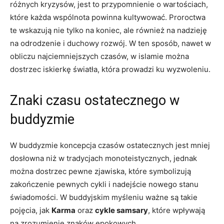
różnych kryzysów, jest ⁤to przypomnienie ⁢o wartościach,
które każda wspólnota powinna kultywować. Proroctwa⁢
te wskazują ⁢nie tylko ⁣na koniec, ale ​również na ‍nadzieję
na ⁢odrodzenie i duchowy rozwój. W ten sposób, nawet w
obliczu najciemniejszych ⁢czasów, w islamie można
dostrzec ⁤iskierkę światła, która prowadzi ku ‍wyzwoleniu.
Znaki czasu ostatecznego ⁤w
buddyzmie
W buddyzmie koncepcja czasów⁢ ostatecznych jest mniej
dosłowna ‌niż ‍w⁤ tradycjach ⁣monoteistycznych, jednak
można dostrzec pewne zjawiska, które symbolizują
zakończenie pewnych ⁤cykli i nadejście nowego stanu
świadomości. W buddyjskim myśleniu ważne są takie
pojęcia,⁤ jak
Karma
⁢oraz
cykle samsary
, które wpływają‌
na zrozumienie znaków epokowych.