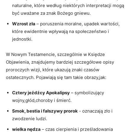
naturalne, które według niektórych interpretacji mogą
być ​uważane za znak Bożego gniewu.
Wzrost zła
– poruszenia moralne, upadek⁢ wartości,
⁤które ewidentnie ⁤wpływają⁣ na społeczeństwo i
jednostki.
W Nowym ⁤Testamencie,‌ szczególnie w Księdze
Objawienia, znajdujemy bardziej szczegółowe‌ opisy
proroczych ⁤wizji, które ukazują znaki czasów
ostatecznych. Pojawiają się ​tam takie obrazy,jak:
Cztery‌ jeźdźcy⁢ Apokalipsy
– symbolizujący
wojny,głód,choroby i śmierć.
Smok, bestia i fałszywy ⁣prorok
-⁣ oznaczają ⁤zło i
zwodzenie ludzi.
wielka ​nędza
– ⁤czas cierpienia‌ i prześladowania