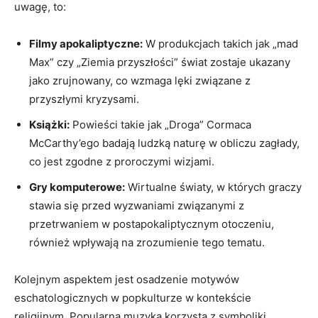
uwagę,​ to:
Filmy apokaliptyczne:
W produkcjach ⁢takich jak „mad
Max” czy ‌„Ziemia przyszłości” świat zostaje ukazany
⁤jako zrujnowany,⁣ co ⁤wzmaga lęki⁣ związane z
przyszłymi kryzysami.
Książki:
Powieści⁢ takie jak „Droga” ⁢Cormaca
McCarthy’ego badają ludzką naturę w‌ obliczu zagłady,
co jest zgodne z proroczymi wizjami.
Gry komputerowe:
⁢Wirtualne światy, w których graczy
⁢stawia się ​przed wyzwaniami​ związanymi z
przetrwaniem w postapokaliptycznym otoczeniu, ​
również wpływają na zrozumienie tego tematu.
Kolejnym‍ aspektem jest osadzenie motywów
eschatologicznych ​w popkulturze w ⁢kontekście
⁣religijnym. Popularna muzyka korzysta z symboliki