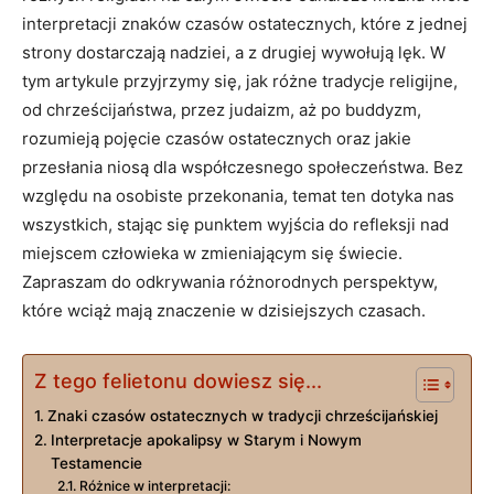
interpretacji znaków czasów ostatecznych, które⁤ z ⁢jednej
strony dostarczają nadziei, a z ​drugiej wywołują ⁤lęk. W
tym artykule ⁤przyjrzymy ‌się, jak różne tradycje ⁢religijne,
od‌ chrześcijaństwa, przez⁣ judaizm, aż po buddyzm,
rozumieją pojęcie⁢ czasów ⁣ostatecznych oraz jakie
przesłania ⁤niosą dla współczesnego społeczeństwa. Bez
⁤względu na osobiste przekonania,⁣ temat‌ ten ​dotyka ⁤nas
wszystkich, stając się punktem wyjścia do refleksji nad
⁢miejscem człowieka w zmieniającym się świecie.
Zapraszam do odkrywania różnorodnych perspektyw,
które ⁣wciąż‌ mają znaczenie w dzisiejszych czasach.
Z tego felietonu dowiesz się...
Znaki czasów ostatecznych w tradycji⁤ chrześcijańskiej
Interpretacje apokalipsy ⁣w Starym i Nowym
‍Testamencie
Różnice w interpretacji: