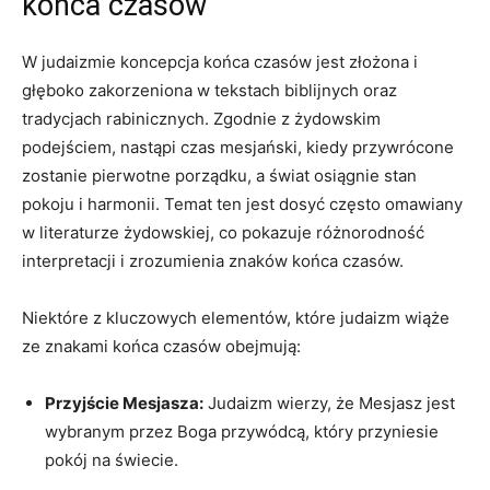
końca czasów
W judaizmie koncepcja końca czasów jest złożona i
głęboko zakorzeniona w tekstach biblijnych oraz
tradycjach ⁢rabinicznych. Zgodnie z żydowskim​
podejściem, nastąpi‌ czas ⁢mesjański, kiedy‍ przywrócone
zostanie pierwotne porządku, a świat osiągnie ‌stan
pokoju i harmonii. Temat ‍ten jest dosyć często omawiany
w⁣ literaturze żydowskiej, ‌co ⁣pokazuje‍ różnorodność
interpretacji i zrozumienia ‍znaków końca czasów.
Niektóre z kluczowych ​elementów, które ⁤judaizm⁣ wiąże
ze znakami⁤ końca ⁢czasów obejmują:
Przyjście Mesjasza:
Judaizm wierzy, że Mesjasz jest
⁢wybranym przez Boga przywódcą, który przyniesie
pokój na świecie.