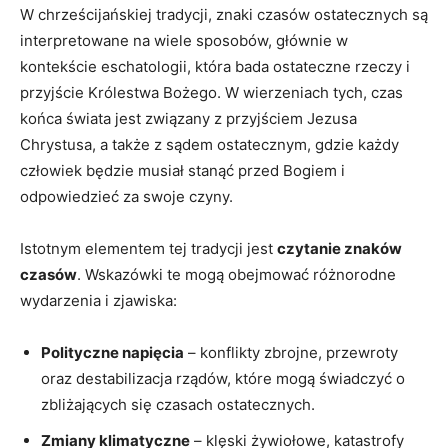
W ⁤chrześcijańskiej ‍tradycji,​ znaki czasów ostatecznych są
interpretowane na wiele ‌sposobów, głównie w
kontekście eschatologii, która bada ostateczne rzeczy i‌
przyjście Królestwa Bożego.⁣ W wierzeniach tych,‍ czas‌
końca świata ⁢jest związany ⁢z przyjściem Jezusa
Chrystusa, a także z sądem ‌ostatecznym, gdzie​ każdy
człowiek ⁣będzie musiał stanąć przed Bogiem i
odpowiedzieć ⁢za swoje​ czyny.
Istotnym elementem tej tradycji jest
czytanie ⁣znaków
czasów
. Wskazówki te⁣ mogą obejmować różnorodne
wydarzenia ​i zjawiska:
Polityczne ‌napięcia
– ⁢konflikty zbrojne, przewroty
⁢oraz destabilizacja rządów, które mogą⁤ świadczyć o
zbliżających się czasach ostatecznych.
Zmiany klimatyczne
– klęski ⁢żywiołowe, katastrofy