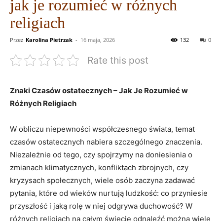
jak je rozumieć w różnych
religiach
Przez
Karolina Pietrzak
-
16 maja, 2026
132
0
Rate this post
Znaki⁤ Czasów ⁢ostatecznych⁢ – Jak Je⁢ Rozumieć ‌w
‌Różnych Religiach
W ⁤obliczu ⁣niepewności współczesnego ⁢świata, temat⁢
czasów ostatecznych nabiera szczególnego znaczenia.
Niezależnie od tego, czy⁤ spojrzymy na doniesienia o
zmianach klimatycznych, konfliktach zbrojnych, czy
kryzysach społecznych,⁤ wiele osób zaczyna zadawać
pytania, które ⁢od wieków⁢ nurtują ludzkość: co przyniesie
przyszłość i jaką rolę w niej odgrywa ⁣duchowość? W⁢
różnych religiach na całym świecie odnaleźć można wiele