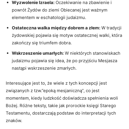
Wyzwolenie ⁢Izraela:
⁣Oczekiwanie na zbawienie i⁣
powrót Żydów⁤ do ziemi ⁢Obiecanej jest ważnym
elementem w eschatologii⁣ judaizmu.
Ostateczna walka między dobrem a⁢ złem:
W ‍tradycji
żydowskiej⁤ pojawia się motyw ostatecznej walki, która
zakończy się triumfem‍ dobra.
Wskrzeszenie umarłych:
W niektórych stanowiskach⁣
judaizmu pojawia ⁢się idea,​ że po przyjściu Mesjasza
⁣nastąpi wskrzeszenie‍ zmarłych.
Interesujące jest to, że wiele z ⁣tych koncepcji⁤ jest‌
związanych z tzw.”epoką mesjaniczną”, co jest
momentem,⁤ kiedy ludzkość doświadcza ⁢spełnienia woli
Bożej. Różne⁣ teksty,‍ takie⁢ jak prorockie‌ księgi Starego
Testamentu, dostarczają podstaw​ do ​interpretacji ‍tych
znaków.