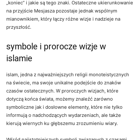
„koniec”‍ i jakie są tego znaki. ⁤Ostateczne ukierunkowanie
na przyjście Mesjasza‌ pozostaje jednak ‌wspólnym
⁤mianownikiem, który łączy różne wizje i nadzieje ‌na
przyszłość.
symbole i prorocze ‌wizje⁣ w
islamie
islam, ⁣jedna z najważniejszych ‍religii monoteistycznych
na ​świecie, ma swoje unikalne podejście ⁣do znaków
czasów ostatecznych. W proroczych wizjach, które‌
dotyczą końca‌ świata, możemy znaleźć​ zarówno​
symboliczne jak i dosłowne‍ elementy, które⁢ nie tylko
⁢informują ⁤o nadchodzących wydarzeniach, ale także
kierują wiernych ku głębszemu ‍zrozumieniu wiary.
Wśród najistotniejszych symboli związanych z czasami‌