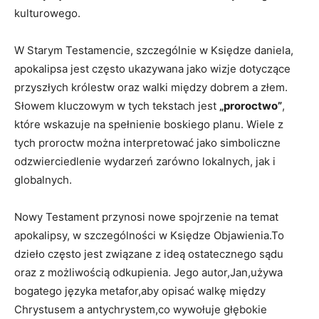
kulturowego.
W ⁣Starym Testamencie, szczególnie w Księdze daniela,
apokalipsa jest często ukazywana jako ‌wizje dotyczące
przyszłych królestw oraz ⁣walki między dobrem a złem.
Słowem kluczowym ⁤w tych tekstach⁣ jest
„proroctwo”
,
które wskazuje​ na spełnienie boskiego‍ planu. ​Wiele z
tych proroctw można interpretować jako simboliczne
odzwierciedlenie wydarzeń zarówno ​lokalnych, jak i
globalnych.
Nowy⁤ Testament przynosi nowe spojrzenie na temat
apokalipsy, w szczególności w Księdze ‍Objawienia.To
dzieło często jest związane z ideą ostatecznego sądu ​
oraz⁣ z możliwością‍ odkupienia. Jego⁣ autor,Jan,używa
bogatego języka metafor,aby opisać walkę między
Chrystusem a antychrystem,co wywołuje głębokie