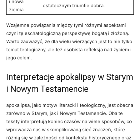
i nowa
ostatecznym triumfie ​dobra.
ziemia
Wzajemne ⁢powiązania między tymi ‍różnymi aspektami
‌czyni tę eschatologiczną perspektywę bogatą​ i‌ złożoną.
Warto zauważyć, że‍ dla wielu wierzących jest to ​nie tylko​
temat‍ teologiczny, ale też ⁣osobista refleksja ⁢nad życiem‍ i
jego ⁣celem.
Interpretacje apokalipsy ⁣w Starym
i Nowym ‍Testamencie
apokalipsa, jako motyw literacki i‍ teologiczny, jest obecna
zarówno w​ Starym, jak‌ i Nowym Testamencie. Oba te
teksty interpretują koniec czasów na wiele sposobów, co
⁢wprowadza nas​ w skomplikowaną sieć znaczeń, ⁤które
różnią ⁣się w zależności od kontekstu historycznego oraz