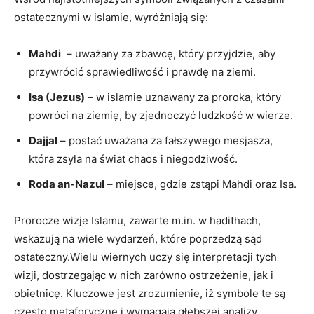
ostatecznymi w islamie, wyróżniają się:
Mahdi
⁤ – uważany za zbawcę, który ‌przyjdzie, aby
przywrócić sprawiedliwość ​i prawdę na ziemi.
Isa (Jezus)
– w islamie ‍uznawany za proroka,⁣ który
powróci na ziemię, by‍ zjednoczyć ludzkość⁢ w⁢ wierze.
Dajjal
– postać uważana ⁤za⁣ fałszywego mesjasza, ​
która zsyła‌ na świat ​chaos i niegodziwość.
Roda‌ an-Nazul
–⁢ miejsce,⁣ gdzie‌ zstąpi Mahdi ⁣oraz Isa.
Prorocze ‍wizje Islamu, zawarte ​m.in. w hadithach,
wskazują na wiele wydarzeń, które poprzedzą sąd
‍ostateczny.Wielu wiernych uczy się interpretacji​ tych
wizji, dostrzegając w ⁤nich zarówno ostrzeżenie, jak ⁤i
‌obietnicę. Kluczowe jest zrozumienie, iż symbole te są
‍często‍ metaforyczne i wymagają głębszej analizy