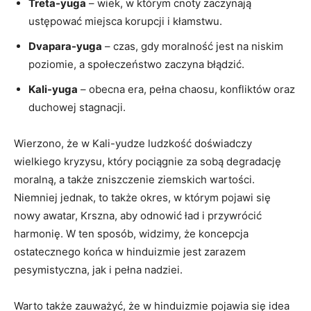
Treta-yuga
‍– wiek,‌ w którym​ cnoty zaczynają
ustępować miejsca korupcji i kłamstwu.
Dvapara-yuga
–‍ czas, gdy moralność jest ⁤na niskim
poziomie, a społeczeństwo zaczyna⁢ błądzić.
Kali-yuga
–​ obecna era, pełna chaosu, ‍konfliktów oraz
duchowej stagnacji.
Wierzono, że w Kali-yudze ludzkość doświadczy
wielkiego⁤ kryzysu, który pociągnie za sobą degradację
moralną, a także ⁢zniszczenie ziemskich wartości.
Niemniej jednak, to także okres,⁢ w którym pojawi​ się⁢
nowy⁤ awatar, Krszna, ⁤aby odnowić ład ⁣i⁤ przywrócić
harmonię. W ten sposób, widzimy, że ⁤koncepcja
ostatecznego ⁤końca w hinduizmie jest zarazem
pesymistyczna, jak i pełna nadziei.
Warto‌ także zauważyć, że w hinduizmie pojawia się idea‌