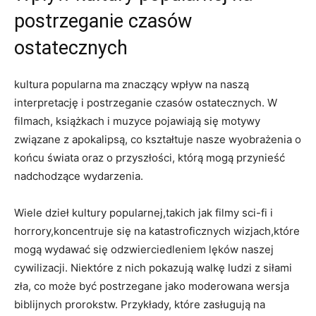
postrzeganie czasów
ostatecznych
kultura popularna ma znaczący wpływ ​na naszą
interpretację i postrzeganie czasów ostatecznych. W
‌filmach, książkach i muzyce pojawiają się‌ motywy
związane z⁣ apokalipsą, ⁤co ⁤kształtuje nasze wyobrażenia⁤ o​
końcu⁢ świata ⁤oraz o​ przyszłości, którą‍ mogą ‍przynieść
nadchodzące wydarzenia.
Wiele dzieł ⁣kultury popularnej,takich jak filmy sci-fi i
horrory,koncentruje się⁣ na katastroficznych wizjach,które
mogą wydawać się odzwierciedleniem⁢ lęków naszej
‍cywilizacji. Niektóre z ⁣nich​ pokazują walkę⁢ ludzi z siłami
zła, co może ⁤być postrzegane jako ‌moderowana wersja
biblijnych‌ prorokstw.‌ Przykłady, które zasługują na