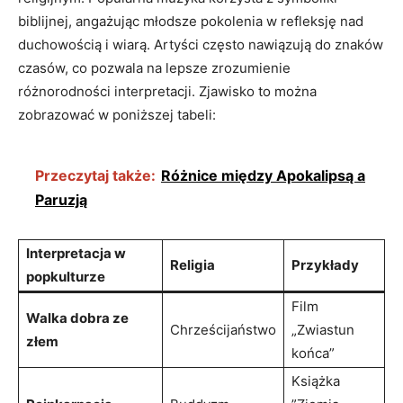
biblijnej, ‌angażując⁣ młodsze pokolenia w refleksję nad
duchowością​ i wiarą. Artyści często ‍nawiązują ‍do znaków
czasów, co pozwala na lepsze zrozumienie
różnorodności​ interpretacji. Zjawisko‍ to można
zobrazować‌ w‍ poniższej tabeli:
Przeczytaj także:
Różnice między Apokalipsą a
Paruzją
Interpretacja w
Religia
Przykłady
popkulturze
Film‍
Walka ⁢dobra ze⁢
Chrześcijaństwo
„Zwiastun
złem
końca”
Książka