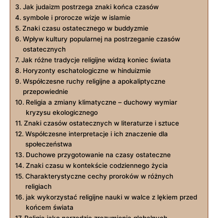
Jak judaizm postrzega znaki końca czasów
symbole i prorocze ‌wizje⁣ w islamie
Znaki czasu ostatecznego ⁤w buddyzmie
Wpływ⁣ kultury popularnej⁢ na postrzeganie czasów
ostatecznych
Jak różne ⁢tradycje​ religijne widzą⁣ koniec świata
Horyzonty​ eschatologiczne‍ w hinduizmie
Współczesne⁣ ruchy religijne a ⁣apokaliptyczne⁣
przepowiednie
Religia a zmiany klimatyczne – duchowy wymiar
kryzysu ekologicznego
Znaki czasów ostatecznych w literaturze i sztuce
Współczesne interpretacje i‌ ich znaczenie dla
społeczeństwa
Duchowe przygotowanie na czasy ostateczne
Znaki ‍czasu w kontekście codziennego życia
Charakterystyczne cechy proroków w różnych
religiach
jak wykorzystać religijne nauki w walce​ z lękiem przed
końcem⁤ świata
Religia jako narzędzie zrozumienia‍ globalnych​