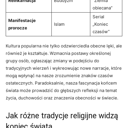
Reinkarnacja
Buddyzm
⁢”Ziemia
‍obiecana”
Serial
Manifestacje
Islam
„Koniec
prorocze
czasów”
Kultura popularna nie tylko ⁣odzwierciedla⁢ obecne⁢ lęki, ale
⁢również je kształtuje. Wzmacnia postawy ⁤określonej
grupy‌ osób,‍ ogłaszając zmiany w ⁣podejściu do⁤
tradycyjnych wierzeń i⁢ wykreowując nowe ⁣narracje,​ które
mogą wpłynąć na nasze zrozumienie znaków‌ czasów
ostatecznych. Paradoksalnie, nasza‍ fascynacja ‍końcem
⁤świata może prowadzić‍ do głębszych refleksji na temat
życia, duchowości⁣ oraz⁤ znaczenia obecności w świecie.
Jak różne ⁢tradycje​ religijne widzą⁣
koniec świata