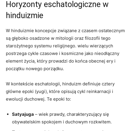
Horyzonty​ eschatologiczne‍ w
hinduizmie
W ⁣hinduizmie koncepcje związane‌ z czasem ostatecznym
są głęboko osadzone w mitologii oraz filozofii tego
starożytnego‌ systemu‌ religijnego. wielu⁣ wierzących
postrzega cykle czasowe i kosmiczne jako‍ nieodłączny⁢
element‍ życia, który prowadzi do ⁢końca⁤ obecnej ery i
początku nowego porządku.
W kontekście eschatologii, hinduizm ⁢definiuje cztery
główne epoki (yugi), które opisują ⁢cykl reinkarnacji i
ewolucji duchowej.⁤ Te ​epoki to:
Satyajuga
– wiek prawdy, ⁣charakteryzujący‍ się⁢
obywatelskim spokojem i duchowym rozkwitem.