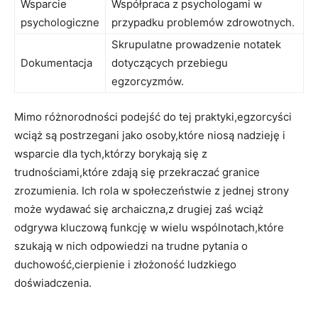
Wsparcie
Współpraca z psychologami w⁤
psychologiczne
przypadku⁤ problemów zdrowotnych.
Skrupulatne prowadzenie notatek⁣
Dokumentacja
dotyczących przebiegu
egzorcyzmów.
Mimo różnorodności ⁣podejść do tej​ praktyki,egzorcyści
wciąż⁢ są postrzegani jako‌ osoby,które ‍niosą nadzieję⁣ i⁣
wsparcie dla tych,którzy​ borykają ​się⁢ z
trudnościami,które zdają ‌się przekraczać ⁤granice
zrozumienia. Ich rola w⁤ społeczeństwie z‌ jednej strony
może wydawać ‌się archaiczna,z drugiej zaś‍ wciąż
odgrywa kluczową funkcję w ‌wielu wspólnotach,które
szukają w nich odpowiedzi⁣ na trudne pytania o
duchowość,cierpienie i złożoność ludzkiego
‍doświadczenia.