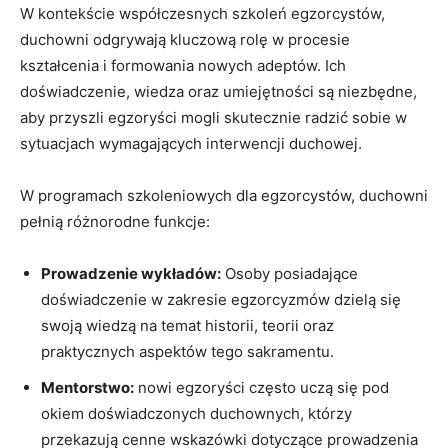
W kontekście ⁣współczesnych szkoleń egzorcystów, ​
duchowni odgrywają kluczową rolę ⁤w​ procesie
kształcenia i formowania nowych adeptów.⁣ Ich
doświadczenie, wiedza ⁤oraz⁢ umiejętności ⁣są niezbędne,
aby przyszli egzoryści mogli skutecznie radzić sobie w
sytuacjach​ wymagających interwencji​ duchowej.
W programach szkoleniowych dla egzorcystów,⁣ duchowni​
pełnią różnorodne funkcje:
Prowadzenie ⁢wykładów:
Osoby posiadające
doświadczenie w zakresie ‍egzorcyzmów dzielą ⁣się
swoją ​wiedzą na temat historii, teorii oraz
⁣praktycznych ​aspektów tego⁣ sakramentu.
Mentorstwo:
nowi egzoryści często uczą się pod
okiem doświadczonych ⁢duchownych, ⁢którzy​
przekazują cenne wskazówki‍ dotyczące ⁤prowadzenia