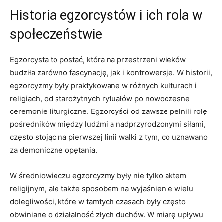
Historia egzorcystów i ich rola ‍w
społeczeństwie
Egzorcysta to ​postać, która na‌ przestrzeni wieków
budziła zarówno fascynację, jak i kontrowersje. W historii,
egzorcyzmy były ‍praktykowane‍ w ​różnych kulturach‌ i
religiach, ‍od⁢ starożytnych rytuałów po nowoczesne
ceremonie liturgiczne.⁣ Egzorcyści od zawsze pełnili⁤ rolę
pośredników ​między ludźmi ‌a ⁣nadprzyrodzonymi‌ siłami,
często stojąc na pierwszej linii walki ​z tym, co uznawano
za demoniczne opętania.
W ‍średniowieczu egzorcyzmy były nie tylko aktem
religijnym,‍ ale także ⁣sposobem na wyjaśnienie wielu⁢
dolegliwości, ⁢które w tamtych czasach ‌były często
obwiniane o działalność złych⁣ duchów. ⁣W miarę upływu