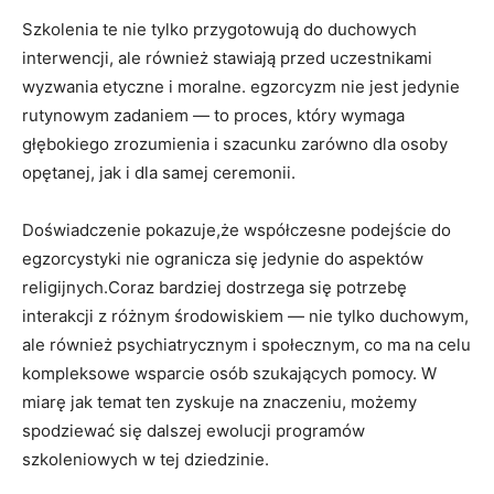
Szkolenia te nie tylko‌ przygotowują do duchowych​
interwencji, ale również‌ stawiają ⁣przed uczestnikami
⁢wyzwania⁢ etyczne i ​moralne. egzorcyzm nie jest jedynie
rutynowym zadaniem — to proces, który wymaga
głębokiego zrozumienia i szacunku zarówno dla osoby
opętanej, ⁢jak i dla samej ceremonii.
Doświadczenie pokazuje,że⁤ współczesne podejście⁣ do
⁣egzorcystyki nie ogranicza się jedynie do aspektów
⁢religijnych.Coraz ⁢bardziej dostrzega się ⁢potrzebę
interakcji z​ różnym ‌środowiskiem — nie tylko duchowym,
ale również psychiatrycznym i⁤ społecznym, co ​ma ⁣na celu
⁣kompleksowe wsparcie osób szukających ⁢pomocy.⁤ W
‌miarę jak temat ‌ten ⁤zyskuje​ na znaczeniu, możemy
spodziewać się dalszej ewolucji programów
szkoleniowych w tej dziedzinie.