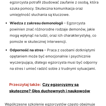
egzorcysta potrafił zbudować zaufanie z osobą, która
szuka ‍pomocy. Skuteczna komunikacja oraz
umiejętność słuchania są kluczowe.
Wiedza z ‍zakresu demonologii
– Egzorcysta
powinien znać różnorodne rodzaje⁢ demonów, jakie
mogą wpłynąć ‌na ludzi, oraz ich charakterystykę, ‌co
pomoże w skutecznej interwencji.
Odporność na‌ stres
⁤– Praca z osobami dotkniętymi
opętaniem może być emocjonalnie ⁤i psychicznie
wyczerpująca, dlatego egzorcysta⁣ musi być odporny
na stres ⁣i umieć radzić sobie z ​trudnymi sytuacjami.
Przeczytaj także:
Czy egzorcyzmy są
skuteczne? Głos duchownych i naukowców
Współczesne ‌szkolenie egzorcystów często obejmuje