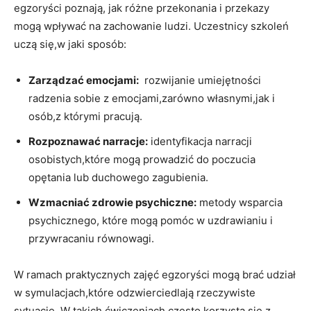
egzoryści poznają,​ jak różne⁣ przekonania ​i przekazy‌
mogą ‍wpływać na zachowanie ludzi. Uczestnicy szkoleń
uczą‍ się,w jaki sposób:
Zarządzać⁢ emocjami:
⁢ rozwijanie⁢ umiejętności
radzenia sobie z emocjami,zarówno‍ własnymi,jak i
osób,z ‌którymi⁢ pracują.
Rozpoznawać ​narracje:
identyfikacja narracji
osobistych,które mogą prowadzić do poczucia
opętania lub duchowego zagubienia.
Wzmacniać zdrowie psychiczne:
⁤metody wsparcia⁣
psychicznego, które mogą pomóc w ⁤uzdrawianiu i
przywracaniu równowagi.
W ramach​ praktycznych zajęć egzoryści mogą ​brać udział
w symulacjach,które‌ odzwierciedlają rzeczywiste
⁤sytuacje.‌ W‍ takich ćwiczeniach często korzysta ‍się⁤ z