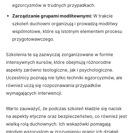
egzorcyzmów ‍w trudnych przypadkach.
Zarządzanie grupami modlitewnymi:
W ‌trakcie⁤
szkoleń ⁤duchowni⁢ organizują i prowadzą ‍modlitwy
wspólnotowe, które są istotnym elementem​ procesu
przygotowawczego.
Szkolenia te są zazwyczaj zorganizowane w ⁣formie⁢
intensywnych ​kursów, które obejmują​ różnorodne
aspekty ​zarówno teologiczne, jak i psychologiczne.
Uczestnicy​ poznają nie tylko techniki egzorcyzmów, ale
również uczą się rozpoznawania przypadków
wymagających interwencji.
Warto zauważyć, że⁤ podczas szkoleń kładzie się nacisk
na aspekty​ etyczne oraz bezpieczeństwo, co​ również jest
wielką‌ rolą duchownych. Ich wskazówki pomagają
młodym ⁣egzorystom w zrozumieniu granic ⁢ich ‌działań​