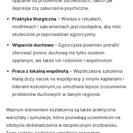
⁣opętanie⁤ od problemów⁣ zdrowotnych, takich jak⁣
depresja ⁢czy ⁣zaburzenia psychiczne.
Praktyka liturgiczna
– Wiedza o ‍rytuałach,
modlitwach i sakramentach ‍jest niezbędna, aby móc
skutecznie‍ przeprowadzać egzorcyzmy.
Wsparcie ‍duchowe
– Egzorcysta powinien ‌potrafić
oferować pomoc‌ duchową‌ nie tylko osobom
⁤opętanym, ​ale także ich rodzinom i ⁤wspólnotom.
Praca z lokalną wspólnotą
– Współczesne szkolenia
kładą duży nacisk na ⁣współpracę z ⁣innymi kapłanami i
liderami kościelnymi,co umożliwia lepsze zrozumienie
problemów duchowych w danym regionie.
Ważnym ‍elementem kształcenia są także praktyczne
‌warsztaty i symulacje,⁣ które pozwalają uczestnikom ‍na
⁤zdobycie doświadczenia w bezpiecznym środowisku.
Tego ‍rodzaju podejście umożliwia przyszłym