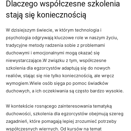
Dlaczego współczesne szkolenia
stają ‌się ‍koniecznością
W‍ dzisiejszym świecie, w którym technologia i
psychologia​ odgrywają⁢ kluczowe⁢ role w⁢ naszym życiu,
tradycyjne‌ metody radzenia sobie⁢ z⁤ problemami
duchowymi i emocjonalnymi mogą okazać się
niewystarczające.W związku z ‌tym,​ współczesne
szkolenia dla egzorcystów adaptują się do nowych⁤
realiów,⁢ stając się ‌nie tylko koniecznością, ale wręcz
⁣wymogiem.Wiele osób sięga po pomoc świadków
duchowych, a⁤ ich oczekiwania są często bardzo wysokie.
W kontekście⁤ rosnącego zainteresowania tematyką
duchowości, szkolenia dla ‌egzorcystów obejmują ‍szereg
zagadnień, które ​pomagają lepiej⁤ zrozumieć potrzeby
współczesnych wiernych. Od ‌kursów na temat ​