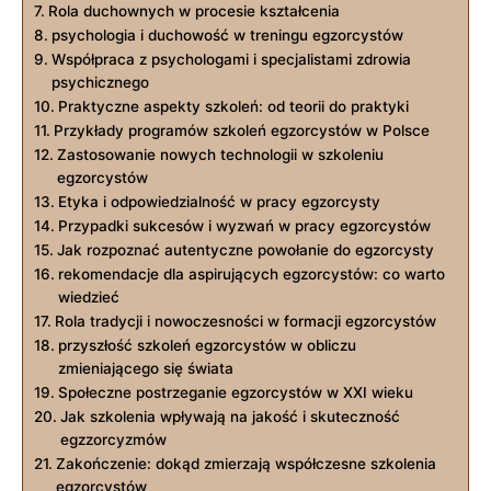
Rola duchownych w procesie kształcenia
psychologia​ i duchowość w ‌treningu egzorcystów
Współpraca‌ z psychologami‍ i specjalistami zdrowia
psychicznego
Praktyczne aspekty szkoleń:​ od teorii do praktyki
Przykłady programów szkoleń egzorcystów w Polsce
Zastosowanie nowych‌ technologii w szkoleniu
egzorcystów
Etyka i ‌odpowiedzialność‍ w pracy ⁤egzorcysty
Przypadki sukcesów i ‍wyzwań w pracy ⁢egzorcystów
Jak rozpoznać autentyczne powołanie do egzorcysty
rekomendacje dla aspirujących egzorcystów: co warto
wiedzieć
Rola​ tradycji‌ i ⁢nowoczesności ‌w formacji egzorcystów
przyszłość szkoleń‍ egzorcystów ⁢w obliczu⁣
zmieniającego się świata
Społeczne postrzeganie egzorcystów w XXI wieku
Jak szkolenia ​wpływają na jakość i skuteczność
egzzorcyzmów
Zakończenie: dokąd ⁤zmierzają współczesne szkolenia
egzorcystów