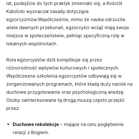
lat, podejście do tych praktyk zmieniało⁣ się, a Kościół ​
Katolicki ‌wyznaczał zasady dotyczące
egzorcyzmów.Współcześnie, mimo że nauka odrzuciła
wiele dawnych przekonań,⁤ egzorcyści⁢ wciąż​ mają swoje
miejsce w społeczeństwie, pełniąc specyficzną⁤ rolę w
lokalnych ⁢wspólnotach.
Rola egzorcystów dziś⁢ komplikuje się przez
⁤różnorodność ‍wpływów kulturowych i społecznych.
Współczesne szkolenia egzorcystów⁢ odbywają się w
⁤zorganizowanych programach,⁢ które kładą duży nacisk na
duchowe przygotowanie oraz psychologiczną⁣ wiedzę.
Osoby zainteresowane ‍tą drogą⁣ muszą często przejść
przez:
Duchowe rekolekcje
– mające⁣ na celu pogłębienie
relacji z Bogiem.