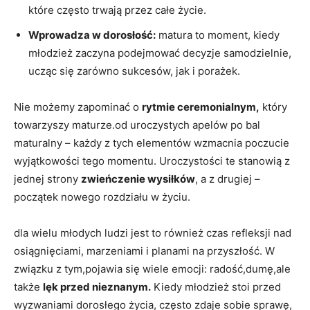
które ⁤często trwają przez całe życie.
Wprowadza w dorosłość:
matura to⁢ moment, kiedy
młodzież zaczyna podejmować‌ decyzje samodzielnie,
ucząc się zarówno sukcesów, jak i porażek.
Nie możemy zapominać o
rytmie ceremonialnym,
który
towarzyszy maturze.od uroczystych apelów po bal
maturalny – każdy z tych elementów wzmacnia poczucie
wyjątkowości tego momentu. Uroczystości te stanowią z
jednej strony
zwieńczenie wysiłków
, a z drugiej –
początek nowego rozdziału‍ w życiu.
dla wielu młodych ludzi jest to również czas refleksji nad
osiągnięciami, marzeniami i planami na przyszłość. W
związku z tym,pojawia się wiele emocji: radość,dumę,ale
także
lęk ‍przed nieznanym.
Kiedy młodzież stoi przed
wyzwaniami dorosłego życia, często zdaje sobie ​sprawę,