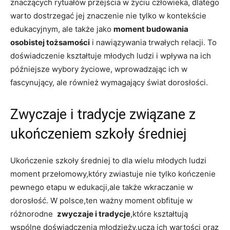
znaczących rytuałów przejścia w ⁤życiu człowieka, ⁣dlatego‍
warto dostrzegać jej⁤ znaczenie nie tylko w kontekście
edukacyjnym, ale ⁤także jako
moment budowania
osobistej tożsamości
i nawiązywania ⁢trwałych relacji. To
doświadczenie kształtuje młodych ludzi i wpływa​ na ich
późniejsze wybory życiowe, wprowadzając ich w
fascynujący, ale ​również wymagający świat dorosłości.
Zwyczaje‍ i tradycje związane z
ukończeniem szkoły średniej
Ukończenie szkoły średniej to dla wielu młodych ludzi
moment przełomowy,który​ zwiastuje nie ‌tylko kończenie
pewnego etapu w edukacji,ale także wkraczanie w
dorosłość. W polsce,ten ważny moment obfituje w
różnorodne ​
zwyczaje i tradycje
,które ‌kształtują‌
wspólne‍ doświadczenia młodzieży,uczą ich⁢ wartości oraz