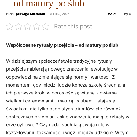
– od matury po ślub
Przez
Jadwiga Michalak
-
8 lipca, 2026
80
0
Rate this post
Współczesne rytuały przejścia ​– od matury po ślub
W dzisiejszym społeczeństwie tradycyjne⁣ rytuały
przejścia nabierają nowego znaczenia, ewoluując w
odpowiedzi na zmieniające się normy‌ i⁤ wartości. Z
momentem, gdy młodzi ludzie kończą ⁤szkołę średnią, a
ich pierwsze kroki w dorosłość są witane ‍z dwiema
wielkimi ceremoniami – maturą i ślubem – stają się
świadkami ⁣nie tylko ⁢osobistych triumfów,⁣ ale ⁤również
społecznych przemian. Jakie znaczenie mają ​te rytuały w
erze cyfrowej? Czy nadal spełniają swoją rolę w
kształtowaniu tożsamości i więzi międzyludzkich? W tym