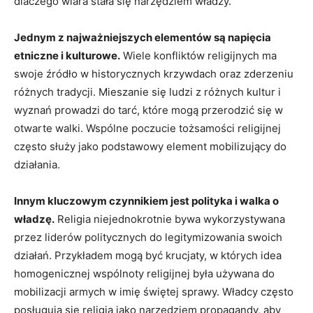
dlaczego wiara stała się narzędziem władzy.
Jednym z najważniejszych elementów są napięcia
etniczne i kulturowe.
Wiele konfliktów religijnych ma
swoje źródło w historycznych krzywdach oraz zderzeniu
różnych tradycji. Mieszanie się ludzi z różnych kultur i
wyznań prowadzi do tarć, które mogą przerodzić się w
otwarte walki. Wspólne poczucie tożsamości religijnej
często służy jako podstawowy element mobilizujący do
działania.
Innym kluczowym czynnikiem jest polityka i walka o
władzę.
Religia niejednokrotnie bywa wykorzystywana
przez liderów politycznych do legitymizowania swoich
działań. Przykładem mogą być krucjaty, w których idea
homogenicznej wspólnoty religijnej była używana do
mobilizacji armych w imię świętej sprawy. Władcy często
posługują się religią jako narzędziem propagandy, aby