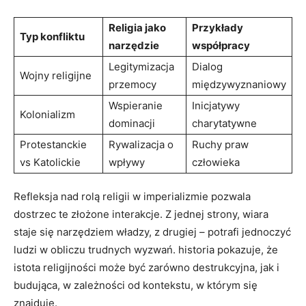
Religia jako
Przykłady
Typ konfliktu
narzędzie
współpracy
Legitymizacja
Dialog
Wojny religijne
przemocy
międzywyznaniowy
Wspieranie
Inicjatywy
Kolonializm
dominacji
charytatywne
Protestanckie
Rywalizacja o
Ruchy praw
vs Katolickie
wpływy
człowieka
Refleksja nad rolą religii w imperializmie pozwala
dostrzec te złożone interakcje. Z jednej strony, wiara
staje się narzędziem władzy, z drugiej – potrafi jednoczyć
ludzi w obliczu trudnych wyzwań. historia pokazuje, że
istota religijności może być zarówno destrukcyjna, jak i
budująca, w zależności od kontekstu, w którym się
znajduje.