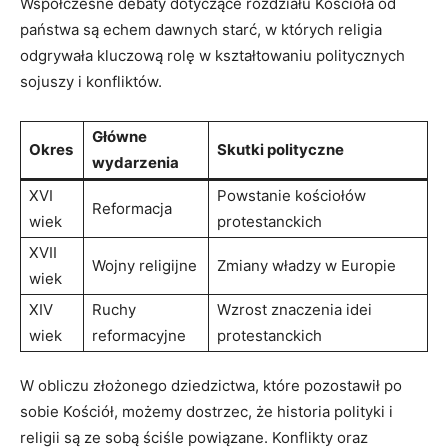
Współczesne debaty dotyczące rozdziału Kościoła od
państwa są echem dawnych starć, w których religia
odgrywała kluczową rolę w kształtowaniu politycznych
sojuszy i konfliktów.
Główne
Okres
Skutki polityczne
wydarzenia
XVI
Powstanie kościołów
Reformacja
wiek
protestanckich
XVII
Wojny religijne
Zmiany władzy w Europie
wiek
XIV
Ruchy
Wzrost znaczenia idei
wiek
reformacyjne
protestanckich
W obliczu złożonego dziedzictwa, które pozostawił po
sobie Kościół, możemy dostrzec, że historia polityki i
religii są ze sobą ściśle powiązane. Konflikty oraz