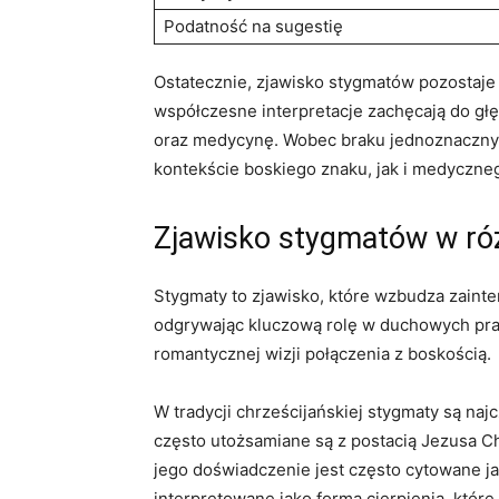
Podatność na sugestię
Ostatecznie, zjawisko stygmatów ⁣pozostaje 
współczesne interpretacje zachęcają do gł
oraz medycynę.⁣ Wobec braku jednoznaczny
kontekście boskiego znaku, jak i medyczneg
Zjawisko stygmatów w ró
Stygmaty to zjawisko, które wzbudza zainter
odgrywając kluczową ⁣rolę w duchowych prakt
romantycznej wizji połączenia z boskością.
W tradycji chrześcijańskiej stygmaty są naj
często utożsamiane są z postacią Jezusa​ 
jego doświadczenie jest często cytowane jak
interpretowane jako forma⁤ cierpienia, które