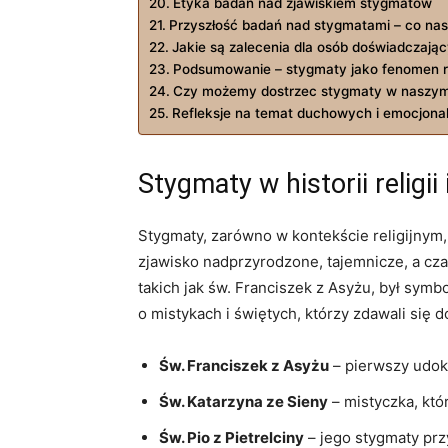
Etyka badań nad zjawiskiem stygmatów
Przyszłość badań nad stygmatami – co na
Jakie są zalecenia dla osób doświadczaj
Podsumowanie – stygmaty jako fenomen re
Czy możemy dostrzec⁣ stygmaty w naszym
Refleksje na temat ‍duchowych i emocjon
Stygmaty w historii religi
Stygmaty, zarówno w kontekście religijnym, j
zjawisko nadprzyrodzone, tajemnicze, a cz
takich jak‍ św. ⁣Franciszek z Asyżu, był sym
o mistykach i świętych, którzy zdawali się d
Św. ‌Franciszek z Asyżu
– pierwszy⁤ udo
Św. Katarzyna ze Sieny
– mistyczka, któ
Św. Pio z Pietrelciny
– jego stygmaty prz