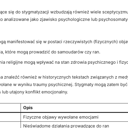
ące się do stygmatyzacji wzbudzają również wiele sceptycyzm
o analizowane jako zjawisko psychologiczne⁢ lub psychosomaty
gą manifestować się w‍ postaci rzeczywistych (fizycznych) obj
a, które ⁢mogą prowadzić do samoudarów czy ran.
ia religijne mogą ​wpływać na stan zdrowia psychicznego i fizy
a znaleźć również w⁣ historycznych tekstach związanych z medyc
ywołane w wyniku traumy psychicznej. Stygmaty mogą zatem być
s lub ‌utajony konflikt emocjonalny.
Opis
Fizyczne ‍objawy wywołane ⁤emocjami
Nieświadome działania prowadzące do ran