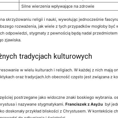
Silne wierzenia wpływające na zdrowie
⁤na skrzyżowaniu religii i nauki, wywołując jednocześnie fascyn
ębszego rozważenia, jak wiele z tych przypadków mogłoby być
ch odpowiedzi, stygmaty z⁤ pewnością będą nadal przedmiote
o zjawiska.
żnych tradycjach kulturowych
esowanie w wielu kulturach i religiach. ⁤W każdej z nich mają on
ykach oraz tradycjach.Ich⁤ obecność często jest związana z konc
częściej postrzegane jako widoczne znaki boskiego wybrania. os
Chrystusa i nazywane stygmatykami.
Franciszek z Asyżu
⁣ był ‍
o ‌doskonały przykład bliskości z ⁤Chrystusem. W kontekście ch
 prowadzi do odkupienia i świętości.