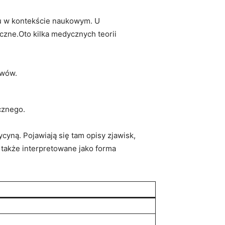
u w kontekście ‍naukowym. U
czne.Oto kilka medycznych teorii
awów.
cznego.
yną. Pojawiają się tam opisy ⁢zjawisk,
 także interpretowane jako forma