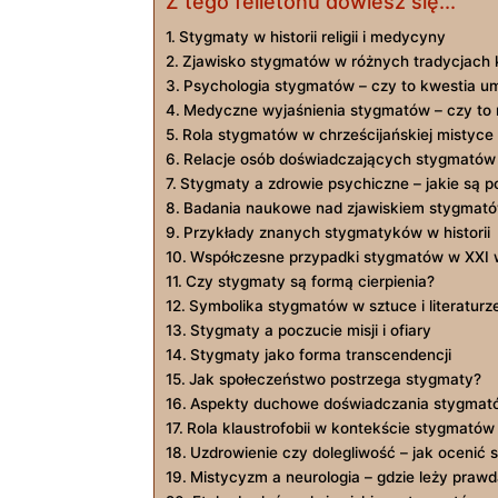
Z tego felietonu dowiesz się...
Stygmaty w historii religii i medycyny
Zjawisko stygmatów w różnych tradycjach 
Psychologia stygmatów‍ – czy to kwestia ⁢u
Medyczne wyjaśnienia ​stygmatów – czy to
Rola stygmatów ⁤w chrześcijańskiej mistyce
Relacje⁣ osób doświadczających stygmatów
Stygmaty a zdrowie psychiczne – jakie‍ są 
Badania naukowe nad zjawiskiem stygmat
Przykłady znanych stygmatyków ⁤w historii
Współczesne przypadki ⁢stygmatów w XXI ‌
Czy stygmaty są formą cierpienia?
Symbolika stygmatów w ​sztuce i literaturz
Stygmaty ⁤a poczucie misji i ⁢ofiary
Stygmaty jako forma transcendencji
Jak społeczeństwo⁣ postrzega stygmaty?
Aspekty duchowe doświadczania‍ stygmat
Rola‍ klaustrofobii w kontekście stygmatów
Uzdrowienie czy dolegliwość – jak ocenić 
Mistycyzm a neurologia – gdzie leży praw