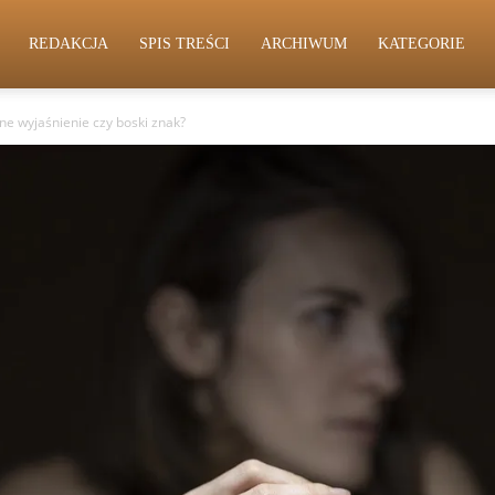
REDAKCJA
SPIS TREŚCI
ARCHIWUM
KATEGORIE
e wyjaśnienie czy boski znak?