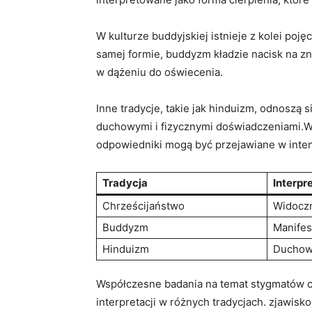
W‍ kulturze buddyjskiej istnieje z kolei po
samej formie, buddyzm kładzie nacisk na zna
w dążeniu do oświecenia.
Inne tradycje, takie⁣ jak hinduizm, odnosz
duchowymi i fizycznymi doświadczeniami.War
odpowiedniki mogą być przejawiane w inten
Tradycja
Interpr
Chrześcijaństwo
Widoczn
Buddyzm
Manifes
Hinduizm
Duchowe
Współczesne badania na temat stygmatów c
interpretacji w różnych tradycjach. zjawisk