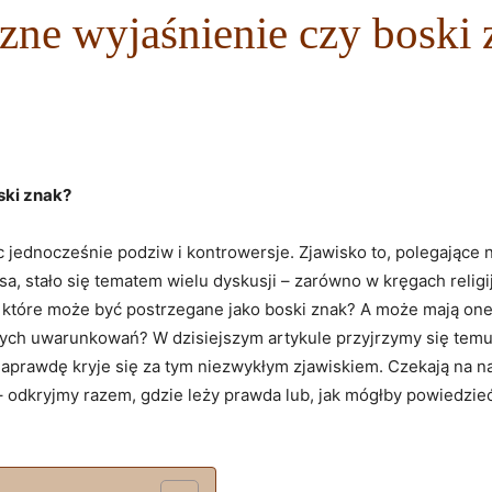
ne wyjaśnienie czy boski 
ski znak?
 jednocześnie podziw i kontrowersje. Zjawisko to, polegające na
a, stało się tematem wielu ⁢dyskusji – zarówno w kręgach religi
które może być postrzegane jako boski znak? ‌A może mają on
nych uwarunkowań? W dzisiejszym artykule przyjrzymy się te
 naprawdę kryje się za tym niezwykłym zjawiskiem. ‍Czekają na 
– odkryjmy razem, gdzie leży​ prawda lub, jak mógłby powiedzieć 