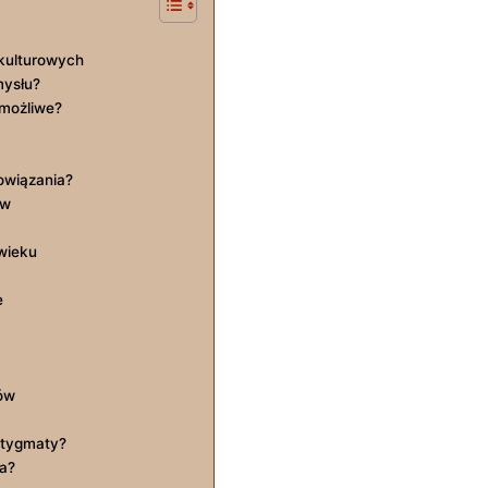
kulturowych
mysłu?
 możliwe?
powiązania?
ów
wieku
e
ów
stygmaty?
da?