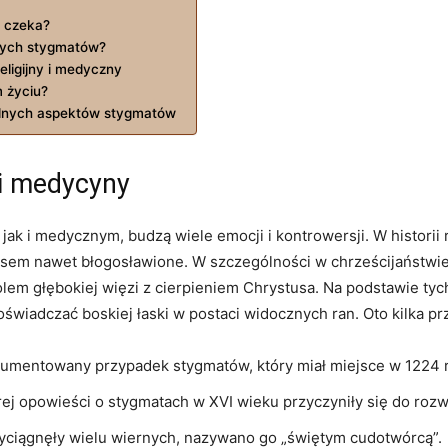
s czeka?
ących stygmatów?
ligijny i medyczny
 życiu?
alnych aspektów stygmatów
i i medycyny
ak i medycznym, budzą wiele ​emocji i ⁤kontrowersji. W historii ​
asem nawet błogosławione. W szczególności w chrześcijaństwie
bolem głębokiej więzi⁤ z cierpieniem Chrystusa. Na podstawie tyc
oświadczać boskiej ​łaski w postaci widocznych ran. Oto‍ kilka p
kumentowany przypadek stygmatów, który miał miejsce w ⁤1224 
rej opowieści o stygmatach w XVI⁣ wieku przyczyniły się do rozw
yciągnęły wielu ‍wiernych, ⁢nazywano ‍go „świętym cudotwórcą”.