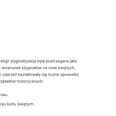
religii stygmatyzacja​ była postrzegana jako
⁢ wizerunek stygmatów na ciele świętych,
h⁣ zdarzeń kształtowały się liczne opowieści
rzykładów historycznych:
roku.
oju kultu świętych.