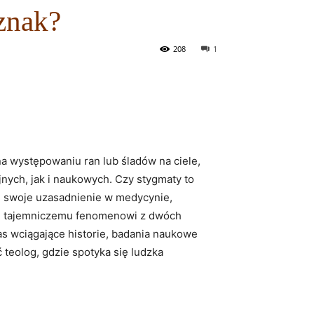
znak?
208
1
‍ występowaniu ran lub śladów ⁢na ciele,
jnych, jak i naukowych. Czy stygmaty to
e swoje uzasadnienie w medycynie,
mu tajemniczemu fenomenowi z dwóch
nas wciągające historie, badania naukowe
teolog,⁣ gdzie spotyka się ludzka