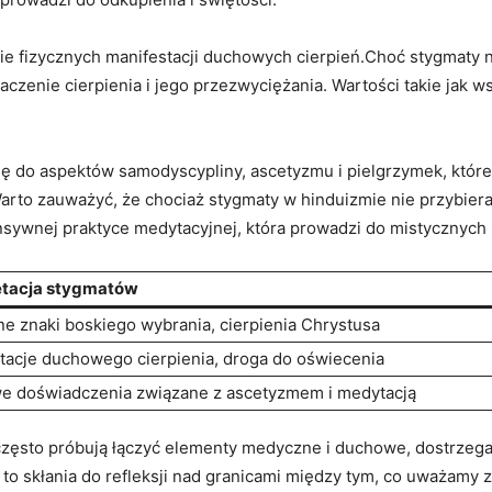
jęcie fizycznych manifestacji duchowych​ cierpień.Choć stygmat
czenie cierpienia i jego przezwyciężania. Wartości takie jak ws
ą się do aspektów samodyscypliny, ascetyzmu i pielgrzymek, któ
to zauważyć, że chociaż stygmaty⁣ w hinduizmie nie przybieraj
sywnej praktyce medytacyjnej, która prowadzi do⁣ mistycznych
etacja stygmatów
e znaki⁢ boskiego wybrania, cierpienia Chrystusa
tacje duchowego cierpienia, droga do oświecenia
⁢ doświadczenia związane z ascetyzmem​ i medytacją
zęsto próbują łączyć ⁤elementy medyczne i duchowe, dostrzeg
o to skłania do refleksji nad granicami między tym, co uważamy⁤