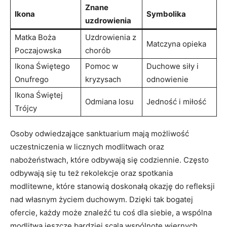
Znane
Ikona
Symbolika
uzdrowienia
Matka Boża
Uzdrowienia z
Matczyna opieka
Poczajowska
chorób
Ikona Świętego
Pomoc w
Duchowe siły i
Onufrego
kryzysach
odnowienie
Ikona Świętej
Odmiana losu
Jedność i miłość
Trójcy
Osoby odwiedzające sanktuarium mają możliwość
uczestniczenia w licznych modlitwach oraz
nabożeństwach, które odbywają się codziennie. Często
odbywają się tu też rekolekcje oraz spotkania
modlitewne, które stanowią doskonałą okazję do refleksji
nad własnym życiem duchowym. Dzięki tak bogatej
ofercie, każdy może znaleźć tu coś dla siebie, a wspólna
modlitwa jeszcze bardziej scala wspólnotę wiernych.