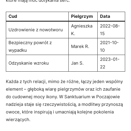
które mają moc dotykania serc.
Cud
Pielgrzym
Data
Agnieszka
2022-08-
Uzdrowienie z nowotworu
K.
15
Bezpieczny powrót z
2021-10-
Marek R.
wypadku
10
2023-01-
Odzyskanie wzroku
Jan S.
22
Każda z tych relacji, mimo że różne, łączy jeden wspólny
element – głęboką wiarę pielgrzymów oraz ich zaufanie
do cudownej mocy ikony. W Sanktuarium w Poczajowie
nadzieja staje się rzeczywistością, a modlitwy przynoszą
owoce, które inspirują i umacniają kolejne pokolenia
wierzących.