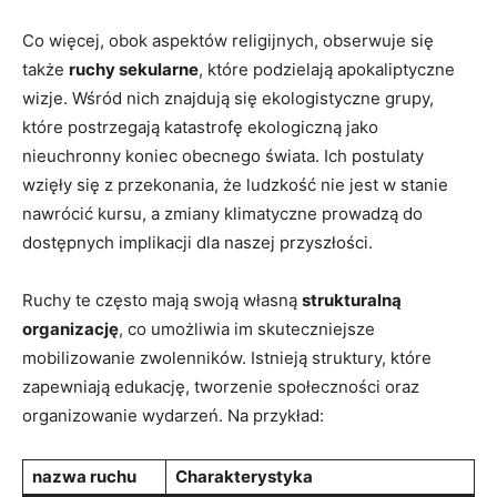
Co⁢ więcej, obok aspektów ‌religijnych,⁤ obserwuje się
także
ruchy ‌sekularne
, które⁢ podzielają⁣ apokaliptyczne
wizje. Wśród nich znajdują się ekologistyczne grupy,
‍które postrzegają katastrofę ekologiczną jako
nieuchronny ⁤koniec obecnego świata. Ich postulaty
wzięły się z przekonania, ‌że ludzkość nie jest w⁤ stanie
nawrócić kursu, ⁤a zmiany klimatyczne⁢ prowadzą do
dostępnych ‍implikacji⁢ dla naszej przyszłości.
Ruchy te często mają swoją własną
strukturalną‌
organizację
, co ⁤umożliwia im‌ skuteczniejsze ​
mobilizowanie zwolenników.⁤ Istnieją struktury, które
zapewniają ⁢edukację, ‌tworzenie społeczności oraz⁣
organizowanie wydarzeń. ⁢Na przykład:
nazwa ⁣ruchu
Charakterystyka