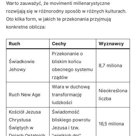
Warto zauważyć, że ⁢movimenti ​millenarystyczne
rozwijają się w różnorodny sposób w⁣ różnych ‍kulturach.
Oto kilka form, w‌ jakich te przekonania przyjmują
konkretne oblicza:
Ruch
Cechy
Wyznawcy
Przekonanie o
Świadkowie
bliskim⁤ końcu
8,7 miliona
Jehowy
⁣obecnego systemu
‌rządów
Wiara w duchową‌
Nieokreślona
Ruch New Age
transformację
liczba
ludzkości
Kościół ⁤Jezusa ​
Świadomość
Chrystusa
bliskiego powrotu
16,5 miliona
Świętych w
Jezusa i tzw.​
Dniach Ostatnich
“wielkich​ dni”