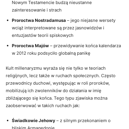
Nowym Testamencie budzą nieustanne ​
zainteresowanie i strach
Proroctwa⁢ Nostradamusa
– jego ‍niejasne wersety
wciąż⁢ interpretowane‍ są przez jasnowidzów i⁣
entuzjastów teorii spiskowych
Proroctwa Majów
⁤– ‍przewidywanie końca kalendarza
w 2012 roku podsyciło globalną panikę
Kult ⁤millenaryzmu wyraża się nie ‍tylko w teoriach
religijnych, lecz także ⁤w ruchach społecznych. Często
przewodnicy duchowi, występując w roli proroków,
mobilizują⁣ ich zwolenników⁢ do ‌działania w imię
zbliżającego się końca. Tego typu zjawiska ​można
zaobserwować w takich ruchach jak:
Świadkowie⁣ Jehowy
–‍ z ‍silnym ​przekonaniem o
bliskim Armagedonie