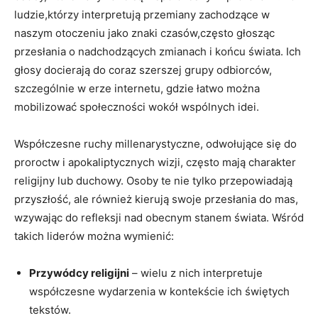
ludzie,którzy interpretują⁣ przemiany zachodzące w
naszym otoczeniu jako znaki czasów,często głosząc
przesłania o nadchodzących zmianach i końcu świata. Ich
głosy docierają do ‌coraz szerszej grupy ⁣odbiorców,
szczególnie w erze internetu, gdzie łatwo‍ można
mobilizować społeczności ⁢wokół wspólnych idei.
Współczesne⁣ ruchy millenarystyczne,⁢ odwołujące się do
proroctw i apokaliptycznych wizji, ​często mają charakter
religijny lub duchowy. ⁢Osoby te nie tylko przepowiadają​
przyszłość, ale⁢ również⁢ kierują swoje przesłania⁣ do mas,
wzywając do refleksji nad obecnym stanem świata.⁣ Wśród
takich liderów ​można wymienić:
Przywódcy religijni
– wielu z nich⁢ interpretuje
współczesne wydarzenia w kontekście ich świętych‌
tekstów.