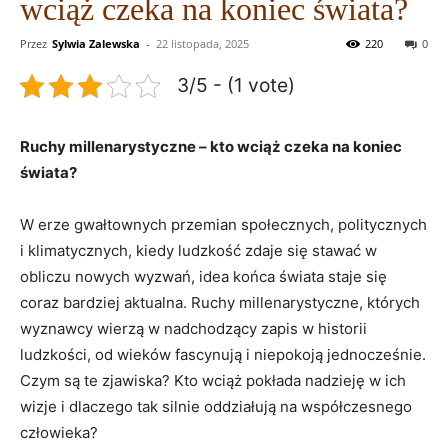
wciąż czeka na koniec świata?
Przez
Sylwia Zalewska
-
22 listopada, 2025
220
0
3/5 - (1 vote)
Ruchy⁢ millenarystyczne – kto wciąż czeka na ⁢koniec
świata?
W erze gwałtownych przemian społecznych, politycznych
i klimatycznych, kiedy‌ ludzkość zdaje ‍się stawać w
obliczu nowych⁣ wyzwań, idea końca świata⁤ staje się
coraz bardziej aktualna. Ruchy millenarystyczne, których
wyznawcy wierzą w nadchodzący zapis w historii
ludzkości, od wieków fascynują i ‌niepokoją⁢ jednocześnie.
Czym są te zjawiska? Kto ‌wciąż pokłada nadzieję w ich​
wizje i dlaczego tak⁤ silnie oddziałują na współczesnego
człowieka?