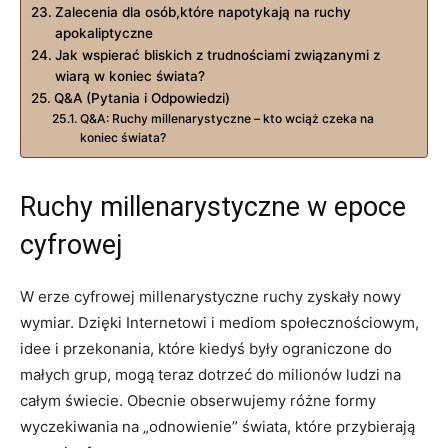
Zalecenia ⁤dla osób,które ‍napotykają na ruchy
apokaliptyczne
Jak wspierać ‌bliskich z trudnościami ‍związanymi ⁤z
wiarą w koniec świata?
Q&A (Pytania​ i‌ Odpowiedzi)
Q&A: Ruchy millenarystyczne –‌ kto⁣ wciąż czeka na
koniec świata?
Ruchy millenarystyczne​ w epoce
cyfrowej
W erze cyfrowej millenarystyczne ruchy zyskały ​nowy
wymiar. Dzięki Internetowi ⁤i mediom ‍społecznościowym,​
idee i⁣ przekonania, które kiedyś‍ były ‍ograniczone do
małych grup, mogą teraz dotrzeć do milionów ludzi na⁢
całym świecie. Obecnie obserwujemy różne formy
wyczekiwania ‍na ‌„odnowienie” świata, które przybierają ​