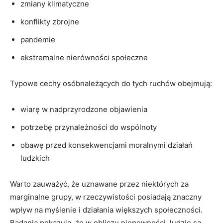
zmiany klimatyczne
konflikty zbrojne
pandemie
ekstremalne nierówności społeczne
Typowe cechy osóbnależących do tych ruchów​ obejmują:
wiarę ‍w nadprzyrodzone⁣ objawienia
potrzebę przynależności‌ do wspólnoty
obawę przed​ konsekwencjami moralnymi działań
ludzkich
Warto zauważyć, że uznawane przez niektórych za
marginalne grupy, ‌w rzeczywistości posiadają znaczny⁣
wpływ⁣ na myślenie ⁤i działania większych⁣ społeczności.
⁣Badania pokazują, że ‌w obliczu⁢ niepewności, ludzie są