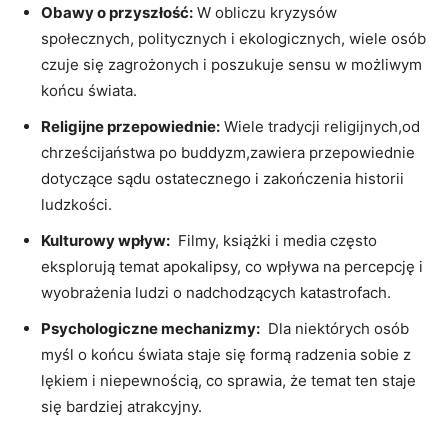
Obawy ​o przyszłość:
W obliczu kryzysów
społecznych, ⁤politycznych i ‌ekologicznych, wiele ​osób
czuje się zagrożonych i poszukuje sensu w możliwym
końcu świata.
Religijne przepowiednie:
Wiele ⁤tradycji religijnych,od
chrześcijaństwa po buddyzm,zawiera przepowiednie
⁢dotyczące sądu ostatecznego i ‍zakończenia ⁤historii
ludzkości.
Kulturowy wpływ:
⁤ Filmy, książki i media⁤ często
eksplorują temat apokalipsy, co wpływa⁤ na percepcję​ i
wyobrażenia ludzi⁤ o ⁣nadchodzących katastrofach.
Psychologiczne mechanizmy:
‍ Dla niektórych osób
myśl o końcu ⁢świata ⁣staje się formą radzenia sobie ⁢z
lękiem i niepewnością, co sprawia, że⁢ temat ‌ten staje
się ​bardziej atrakcyjny.