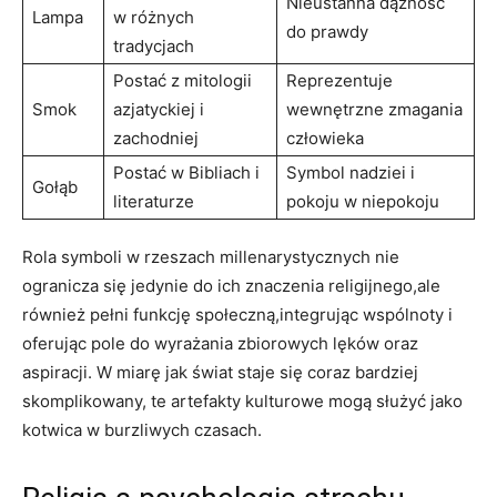
Nieustanna dążność
Lampa
w różnych
do prawdy
tradycjach
Postać z⁣ mitologii
Reprezentuje
Smok
azjatyckiej i
wewnętrzne zmagania‌
zachodniej
człowieka
Postać w Bibliach i
Symbol nadziei i
Gołąb
⁤literaturze
pokoju w niepokoju
Rola symboli⁤ w ‍rzeszach millenarystycznych nie
ogranicza się jedynie do ich znaczenia religijnego,ale
również pełni funkcję społeczną,integrując​ wspólnoty i
oferując⁤ pole do wyrażania zbiorowych⁤ lęków oraz
aspiracji. W miarę jak świat staje się coraz bardziej⁣
skomplikowany, te‍ artefakty kulturowe mogą ⁤służyć jako​
kotwica w burzliwych czasach.