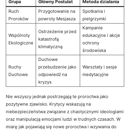
Grupa
Główny⁢ Postulat
Metoda działania
Ruch
Przygotowanie na
Spotkania i
Proroków
powroty Mesjasza
pielgrzymki
Kampanie
Ostrzeżenie ‍przed
Wspólnoty
edukacyjne ⁤i akcje
katastrofą
Ekologiczne
ochrony
klimatyczną
środowiska
Duchowe
Ruchy
przebudzenie jako‍
Warsztaty i ⁢sesje⁢
Duchowe
odpowiedź na
medytacyjne
kryzys
Nie wszyscy ⁢jednak postrzegają ​te ⁤proroctwa jako
⁤pozytywne zjawisko. Krytycy wskazują na
niebezpieczeństwa⁢ związane z chaotycznymi ideologiami
oraz manipulacją emocjami ludzi​ w trudnych czasach. W
miarę ⁢jak pojawiają się nowe‌ proroctwa i wzywania do