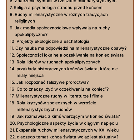
Znaczenie symboli⁣ w​ rzeszach millenarystycznych
Religia a ⁢psychologia strachu przed końcem
Ruchy millenarystyczne w różnych tradycjach
religijnych
Jak media społecznościowe wpływają na ruchy
apokaliptyczne?
Projekty ekologiczne a eschatologia
Czy nauka ma odpowiedzi⁢ na millenarystyczne obawy?
Społeczności lokalne a oczekiwanie⁢ na koniec świata
Rola liderów w ​ruchach apokaliptycznych
przykłady historycznych końców świata, które nie
miały‍ miejsca
Jak​ rozpoznać fałszywe proroctwa?
Co to znaczy „żyć⁢ w oczekiwaniu na ⁢koniec”?
Millenarystyczne ruchy w literaturze i filmie
Rola kryzysów społecznych w wzroście
millenarystycznych ruchów
Jak rozmawiać⁣ z kimś wierzącym w koniec świata?
Psychologiczne aspekty​ życia w ciągłym ⁣napięciu
Ekspansja ruchów millenarystycznych w XXI wieku
dlaczego​ temat końca świata wciąż jest aktualny?