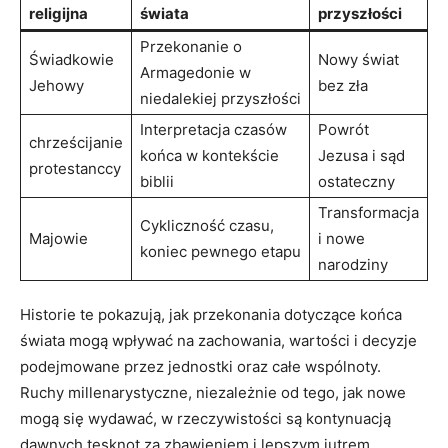
religijna
świata
przyszłości
Przekonanie o
Świadkowie
Nowy⁢ świat
Armagedonie w
⁤Jehowy
bez zła
niedalekiej przyszłości
Interpretacja ‌czasów
Powrót
chrześcijanie
końca w ​kontekście
Jezusa ⁢i⁤ sąd
protestanccy
biblii
ostateczny
Transformacja‌
Cykliczność⁢ czasu,
Majowie
i nowe
koniec pewnego etapu
narodziny
Historie te pokazują, jak przekonania dotyczące końca
świata mogą wpływać ⁣na zachowania, wartości i decyzje
⁤podejmowane przez jednostki oraz całe wspólnoty.
Ruchy millenarystyczne, niezależnie od tego, jak nowe
mogą się wydawać,⁣ w rzeczywistości są kontynuacją⁤
dawnych tęsknot za zbawieniem ‍i lepszym jutrem.