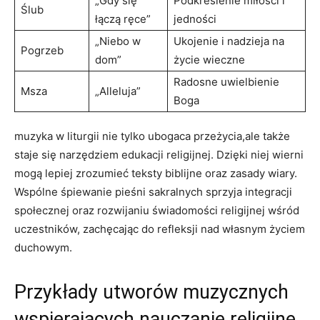
„Gdy się
Podkreślenie miłości i
Ślub
łączą ręce”
jedności
„Niebo w
Ukojenie i nadzieja na
Pogrzeb
dom”
życie wieczne
Radosne uwielbienie
Msza
„Alleluja”
Boga
muzyka w liturgii nie tylko ubogaca przeżycia,ale także
staje się narzędziem edukacji religijnej. Dzięki niej wierni
mogą lepiej zrozumieć teksty biblijne oraz zasady wiary.
Wspólne śpiewanie pieśni sakralnych sprzyja integracji
społecznej oraz rozwijaniu świadomości religijnej wśród
uczestników, zachęcając do refleksji nad własnym życiem
duchowym.
Przykłady utworów muzycznych
wspierających nauczanie religijne