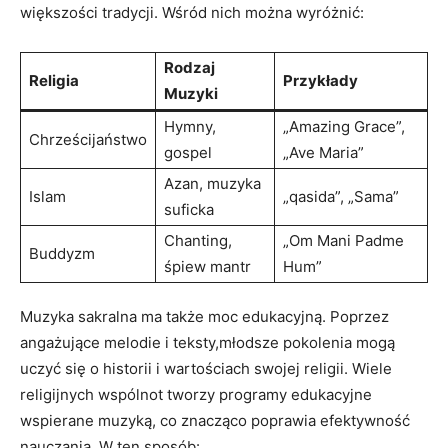
większości tradycji. Wśród nich można wyróżnić:
Rodzaj
Religia
Przykłady
Muzyki
Hymny,
„Amazing Grace”,
Chrześcijaństwo
gospel
„Ave Maria”
Azan, muzyka
Islam
„qasida”, „Sama”
suficka
Chanting,
„Om Mani Padme
Buddyzm
śpiew mantr
Hum”
Muzyka sakralna ma także moc edukacyjną. Poprzez
angażujące melodie i teksty,młodsze pokolenia mogą
uczyć się o historii i wartościach swojej religii. Wiele
religijnych wspólnot tworzy programy edukacyjne
wspierane muzyką, co znacząco poprawia efektywność
nauczania. W ten sposób: