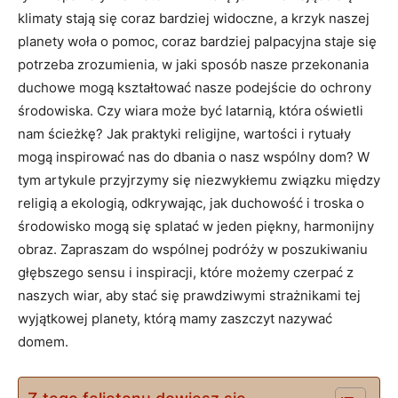
klimaty stają się coraz bardziej widoczne, a ​krzyk naszej
⁣planety woła o pomoc,⁢ coraz bardziej palpacyjna staje się
potrzeba ​zrozumienia, w ⁢jaki sposób ⁣nasze przekonania
duchowe mogą kształtować nasze podejście do ochrony
środowiska. Czy wiara może ​być latarnią, która⁣ oświetli
nam ścieżkę? Jak ‌praktyki religijne, wartości i rytuały
mogą inspirować nas do dbania o nasz wspólny dom? W
tym ⁣artykule przyjrzymy się niezwykłemu związku między
religią a ekologią, odkrywając, jak duchowość i troska o
środowisko mogą się splatać w jeden piękny, harmonijny
obraz. Zapraszam do​ wspólnej podróży w poszukiwaniu
głębszego sensu i inspiracji, ⁤które możemy czerpać⁣ z
naszych wiar, ​aby stać się prawdziwymi strażnikami tej
wyjątkowej planety, którą mamy zaszczyt nazywać
domem.