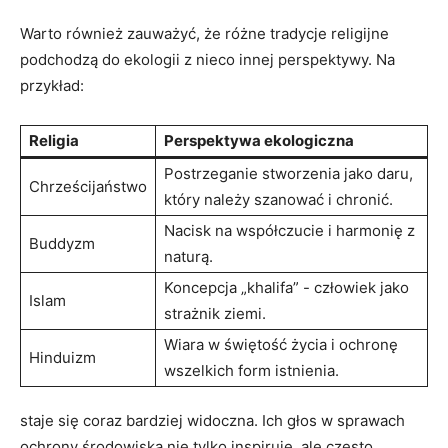
Warto również zauważyć, że różne tradycje religijne
podchodzą do ekologii z nieco ‍innej perspektywy. Na
przykład:
Religia
Perspektywa ekologiczna
Postrzeganie stworzenia jako daru,
Chrześcijaństwo
który należy szanować i⁢ chronić.
Nacisk na współczucie i harmonię z
Buddyzm
naturą.
Koncepcja „khalifa” ⁣- człowiek jako
Islam
strażnik ziemi.
Wiara w świętość życia i ochronę
Hinduizm
wszelkich form istnienia.
staje ‌się coraz bardziej ‌widoczna. Ich głos w sprawach
ochrony środowiska nie tylko inspiruje, ale często