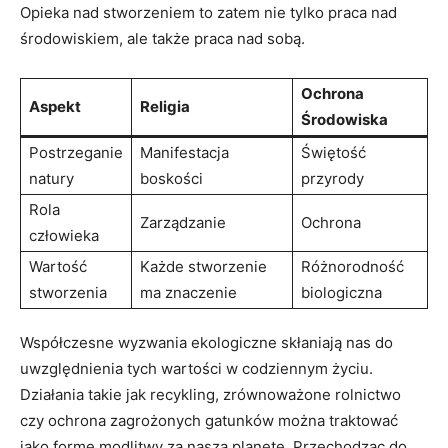
Opieka nad stworzeniem to zatem nie tylko praca nad
środowiskiem, ale także praca nad sobą.
Ochrona
Aspekt
Religia
Środowiska
Postrzeganie
Manifestacja
Świętość
natury
boskości
przyrody
Rola
Zarządzanie
Ochrona
człowieka
Wartość
Każde stworzenie
Różnorodność
stworzenia
ma znaczenie
biologiczna
Współczesne⁢ wyzwania ekologiczne skłaniają nas do
uwzględnienia tych ​wartości w codziennym życiu.
Działania takie jak recykling, zrównoważone ‍rolnictwo
czy ochrona zagrożonych gatunków można traktować
⁢jako formę modlitwy za naszą planetę. Przechodząc do