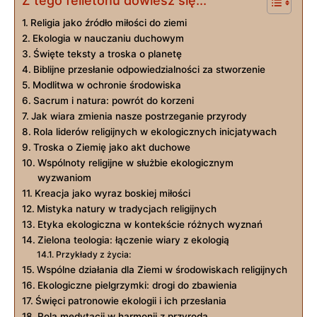
Z tego felietonu dowiesz się...
Religia jako źródło miłości do ziemi
Ekologia‍ w‍ nauczaniu duchowym
Święte teksty a troska o planetę
Biblijne przesłanie odpowiedzialności za stworzenie
Modlitwa w ochronie środowiska
Sacrum i natura: powrót do korzeni
Jak wiara zmienia nasze postrzeganie przyrody
Rola liderów religijnych w ekologicznych inicjatywach
Troska ​o Ziemię jako akt duchowe
Wspólnoty religijne w służbie ekologicznym
wyzwaniom
Kreacja jako wyraz boskiej miłości
Mistyka natury‌ w ⁤tradycjach religijnych
Etyka ekologiczna w kontekście różnych wyznań
Zielona teologia: łączenie wiary z ekologią
Przykłady z życia:
Wspólne działania dla Ziemi w środowiskach religijnych
Ekologiczne pielgrzymki: drogi do zbawienia
Święci patronowie ekologii i ich przesłania
Rola medytacji w harmonii z przyrodą