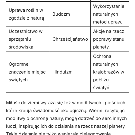
Wykorzystanie
Uprawa roślin w
Buddzm
naturalnych
zgodzie z naturą
metod ⁤upraw.
Uczestnictwo w
Akcje na rzecz
sprzątaniu
Chrześcijaństwo
poprawy stanu
środowiska
planety.
Ochrona
Ogromne
naturalnych
znaczenie miejsc
Hinduizm
krajobrazów w
świętych
pobliżu
świątyń.
Miłość ​do ziemi wyraża się też w modlitwach‍ i pieśniach,
które kreują świadomość ekologiczną. Wierni, recytując
modlitwy o ⁢ochronę natury, ‍mogą dotrzeć ​do serc innych
ludzi, inspirując ich ‍do działania na rzecz naszej planety.​
Takie działania nie tylko wspierają pielęgnowanie