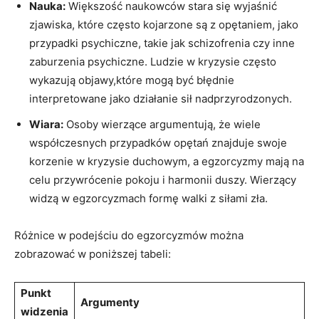
Nauka:
Większość⁤ naukowców stara się wyjaśnić
zjawiska, które często​ kojarzone są z opętaniem, jako
‍przypadki psychiczne, takie jak schizofrenia czy inne
zaburzenia psychiczne. Ludzie w kryzysie często
wykazują ⁤objawy,które mogą być błędnie
interpretowane jako‍ działanie sił nadprzyrodzonych.
Wiara:
Osoby wierzące argumentują, ‍że wiele
współczesnych przypadków opętań znajduje swoje
korzenie w kryzysie⁤ duchowym, a ‍egzorcyzmy⁤ mają na
celu ‍przywrócenie pokoju‌ i harmonii duszy.‌ Wierzący
widzą w egzorcyzmach formę walki z ​siłami⁢ zła.
Różnice w‍ podejściu do egzorcyzmów ⁤można
‍zobrazować ⁢w poniższej tabeli:
Punkt
Argumenty
widzenia