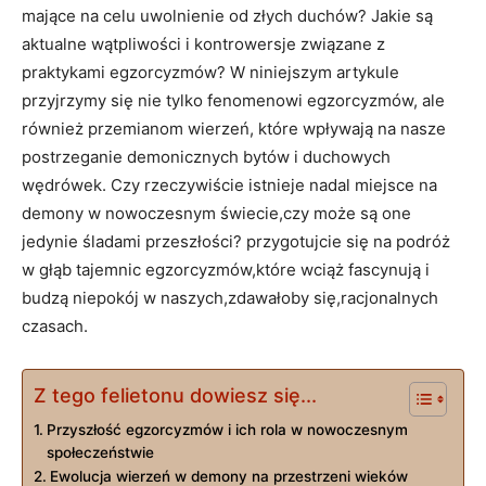
mające na celu uwolnienie od złych duchów? Jakie ‌są
aktualne wątpliwości i kontrowersje związane z
praktykami⁣ egzorcyzmów? W niniejszym artykule
przyjrzymy się nie tylko ​fenomenowi egzorcyzmów, ale
również przemianom wierzeń, które wpływają na ‌nasze
postrzeganie demonicznych bytów i duchowych
wędrówek. ⁢Czy rzeczywiście istnieje nadal miejsce⁣ na
demony⁢ w⁤ nowoczesnym świecie,czy może są one
jedynie śladami przeszłości? przygotujcie się na podróż
w głąb tajemnic ​egzorcyzmów,które wciąż fascynują i
budzą niepokój w naszych,zdawałoby⁤ się,racjonalnych
czasach.
Z tego felietonu dowiesz się...
Przyszłość ⁤egzorcyzmów i ich rola⁤ w nowoczesnym
‌społeczeństwie
Ewolucja wierzeń w demony na przestrzeni wieków