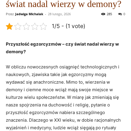
świat nadal wierzy w demony?
Przez
Jadwiga Michalak
-
28 lutego, 2026
285
0
1/5 - (1 vote)
Przyszłość egzorcyzmów ⁢– czy świat nadal ​wierzy w
demony?
W obliczu ⁤nowoczesnych ‍osiągnięć technologicznych i
naukowych, zjawiska takie jak egzorcyzmy mogą
wydawać się anachroniczne. Mimo to, wierzenia⁣ w
demony i ciemne moce wciąż mają swoje miejsce w
‌kulturze ‌wielu społeczeństw. W miarę jak zmieniają się‍
nasze spojrzenia na duchowość i religię, pytanie o
przyszłość‌ egzorcyzmów nabiera szczególnego
znaczenia. Dlaczego w XXI wieku,⁣ w ⁣dobie racjonalnych
⁢wyjaśnień i medycyny, ludzie wciąż sięgają po ‌rytuały