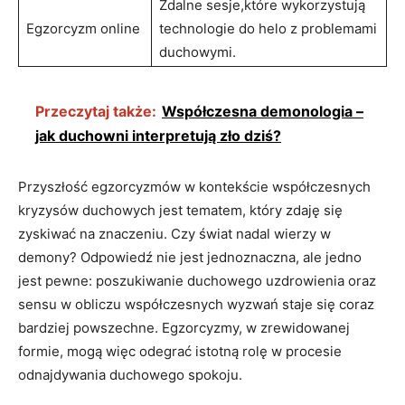
Zdalne sesje,które wykorzystują
Egzorcyzm online
technologie do helo z problemami
duchowymi.
Przeczytaj także:
Współczesna demonologia –
jak duchowni interpretują zło dziś?
Przyszłość egzorcyzmów w kontekście współczesnych
kryzysów duchowych jest tematem, który zdaję⁢ się⁣
zyskiwać na znaczeniu.⁣ Czy świat nadal wierzy⁣ w
demony? ⁢Odpowiedź nie jest jednoznaczna, ale jedno​
jest‍ pewne: poszukiwanie duchowego uzdrowienia⁢ oraz
sensu w obliczu współczesnych ⁤wyzwań staje się coraz‍
bardziej powszechne.⁤ Egzorcyzmy,⁢ w zrewidowanej
formie, mogą więc odegrać‍ istotną ​rolę w ‍procesie
odnajdywania duchowego spokoju.