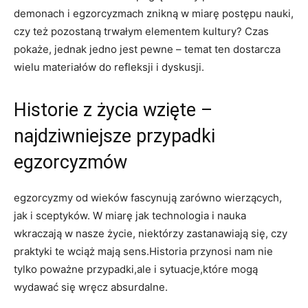
demonach i egzorcyzmach ⁢znikną w miarę postępu nauki,
czy też​ pozostaną trwałym ⁤elementem kultury? ⁣Czas
pokaże, jednak jedno jest pewne⁤ – temat ten dostarcza
wielu materiałów do refleksji i⁢ dyskusji.
Historie z ​życia‍ wzięte –
najdziwniejsze ‌przypadki
egzorcyzmów
egzorcyzmy ‍od⁤ wieków fascynują zarówno wierzących,
jak i sceptyków. W miarę jak technologia i nauka
wkraczają⁢ w ⁤nasze życie, niektórzy zastanawiają ⁢się, czy
praktyki te wciąż mają sens.Historia ⁢przynosi⁤ nam nie
⁤tylko poważne przypadki,ale i sytuacje,które mogą ​
wydawać się wręcz absurdalne.