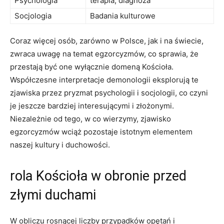
Psychologia
terapia, diagnoza
Socjologia
Badania kulturowe
Coraz więcej​ osób, zarówno w Polsce, jak‍ i ⁤na świecie,⁢
zwraca ⁤uwagę na ⁣temat egzorcyzmów, co sprawia, że
przestają ⁣być one ‌wyłącznie ‌domeną Kościoła.
Współczesne interpretacje⁣ demonologii ⁢eksplorują ​te
zjawiska przez pryzmat psychologii i socjologii, co czyni
je jeszcze ⁢bardziej interesującymi ⁢i ⁢złożonymi.‍
Niezależnie od ⁢tego, w co‍ wierzymy, zjawisko
egzorcyzmów ‍wciąż⁣ pozostaje istotnym elementem ​
naszej kultury⁢ i ⁣duchowości.
rola​ Kościoła w⁣ obronie przed
złymi​ duchami
W obliczu rosnącej liczby przypadków opętań i