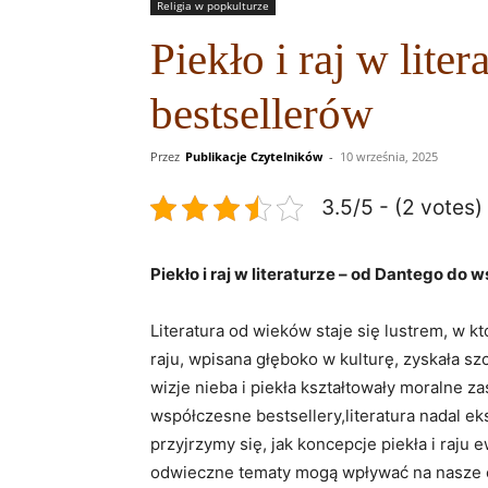
Religia w popkulturze
Piekło i raj w lit
bestsellerów
Przez
Publikacje Czytelników
-
10 września, 2025
3.5/5 - (2 votes)
Piekło i raj ‌w ‍literaturze – od Dantego do
Literatura od wieków staje się lustrem, w któ
raju, wpisana głęboko w​ kulturę,⁣ zyskała ⁣
wizje nieba i ⁤piekła kształtowały ‍moralne z
współczesne bestsellery,literatura‍ nadal ek
przyjrzymy się, jak koncepcje⁣ piekła i raju 
odwieczne tematy mogą wpływać na nasze codz