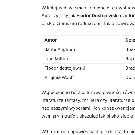
W ‍kolejnych wiekach koncepcje te ewoluował
Autorzy⁤ tacy jak
Fiodor Dostojewski
⁤czy‍
Vi
bliskie‍ ziemskim radościom. ‍Takie ​zawirow
Autor
Dzie
dante Alighieri
Bos
john Milton
Raj 
Fiodor ⁤dostojewski
Bra
Virginia Woolf
Do l
Współczesne bestsellerowe powieści równie
literaturze fantasy,⁣ thrillera czy ⁣literaturz
nad naszymi‍ wyborami i ich konsekwencjami
⁣wymiary metafor, ukazując jak blisko siebie ⁤
W literackich opowieściach piekło i raj to ​ni