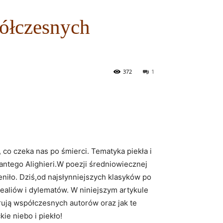
półczesnych
372
1
, co czeka nas po śmierci. ‌Tematyka piekła i
Dantego Alighieri.W ⁣poezji średniowiecznej
mieniło. Dziś,od najsłynniejszych klasyków po
realiów i dylematów. W niniejszym artykule​
irują współczesnych autorów⁢ oraz jak​ te
⁢ niebo i‌ piekło!