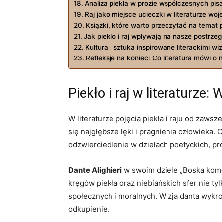
Analiza piekła w prozie współczesnych⁣ pis
Raj jako⁢ miejsce ucieczki w literaturze woj
Książki, ‌które ⁤warto przeczytać na temat⁢ p
Jak piekło i raj wpływają na nasze‌ postrze
Kultura i sztuka inspirowane literackimi wizj
Refleksje na koniec: ​Co literatura mówi‌ o
Piekło i ‍raj w ‍literaturz
W⁣ literaturze⁤ pojęcia piekła i raju od zaws
się⁣ najgłębsze ​lęki i pragnienia‍ człowieka
odzwierciedlenie ⁣w dziełach poetyckich, ​pr
Dante‌ Alighieri
⁢w swoim dziele „Boska komedi
kręgów piekła oraz niebiańskich sfer nie ty
społecznych i moralnych. Wizja ⁤danta wykro
odkupienie.