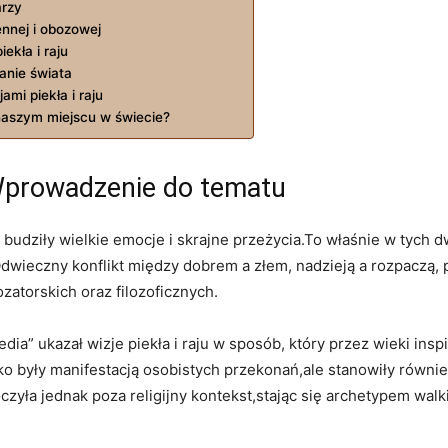
arzy
ennej i obozowej
iekła i raju
ganie świata
ami piekła i raju
 naszym miejscu⁤ w świecie?
e:⁤ Wprowadzenie do tematu
ze⁢ budziły wielkie emocje i skrajne przeżycia.To właśnie w tych 
. Odwieczny konflikt ⁣między dobrem a złem, nadzieją a rozpaczą, 
ozatorskich oraz filozoficznych.
a” ‍ukazał wizje piekła i raju w sposób, który ⁣przez​ wieki inspir
lko były manifestacją osobistych przekonań,ale stanowiły‍ równi
czyła⁢ jednak poza religijny kontekst,stając⁢ się archetypem wa