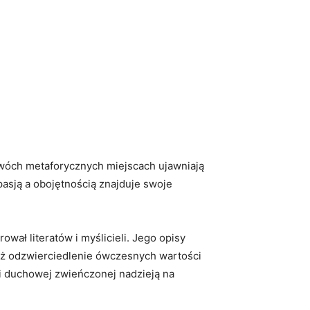
dwóch⁣ metaforycznych miejscach‌ ujawniają⁤
pasją ‌a ⁣obojętnością znajduje swoje
ował literatów i myślicieli. Jego opisy‌
eż⁢ odzwierciedlenie ówczesnych ​wartości
lki duchowej zwieńczonej nadzieją na