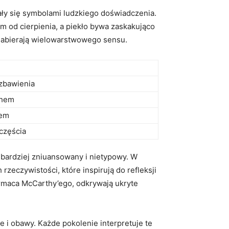
stały się symbolami ludzkiego doświadczenia.
 ‌od cierpienia, ‍a piekło bywa⁣ zaskakująco‍
e nabierają ⁢wielowarstwowego ⁤sensu.
 zbawienia
chem
nem
zczęścia
ardziej zniuansowany i nietypowy. ​W
 rzeczywistości,⁣ które ⁤inspirują do refleksji
rmaca McCarthy’ego, odkrywają ukryte
e i⁣ obawy. Każde ‍pokolenie ⁣interpretuje ‌te