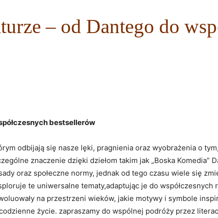
eraturze – od Dantego do ws
⁤ współczesnych bestsellerów
rym ‌odbijają się nasze lęki, pragnienia oraz ⁣wyobrażenia ‌o tym
szczególne⁢ znaczenie dzięki dziełom ⁤takim jak „Boska Komedia” 
asady oraz ‍społeczne normy, ⁤jednak‌ od tego⁣ czasu ​wiele⁤ się z
sploruje te uniwersalne ⁣tematy,adaptując je do współczesnych ‍
ewoluowały ⁢na przestrzeni ‌wieków, jakie motywy ⁤i‍ symbole insp
ienne życie. zapraszamy do wspólnej podróży ⁣przez‍ literackie