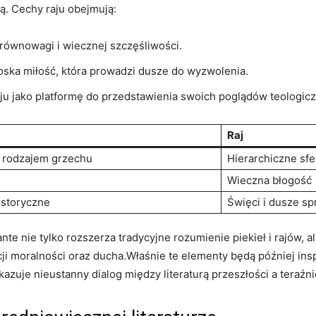
ą. Cechy raju obejmują:
 równowagi i​ wiecznej szczęśliwości.
oska ‍miłość, ​która prowadzi dusze do wyzwolenia.
ju jako platformę do przedstawienia swoich poglądów teologiczn
Raj
m⁤ rodzajem grzechu
Hierarchiczne sfe
u
Wieczna ⁢błogość
istoryczne
Święci i dusze s
e ⁣nie tylko⁣ rozszerza tradycyjne ⁤rozumienie piekieł i rajów, a
acji moralności oraz ducha.Właśnie ‍te elementy będą ​później i
azuje nieustanny dialog między literaturą ​przeszłości a teraźni