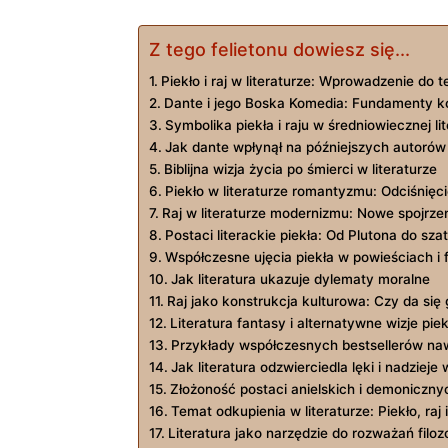
Z tego felietonu dowiesz się...
Piekło i ‍raj w ‍literaturze:⁤ Wprowadzenie do 
Dante ‌i jego Boska Komedia: ⁤Fundamenty kon
Symbolika piekła i raju w średniowiecznej ‍li
Jak dante wpłynął na późniejszych autorów
Biblijna ⁢wizja życia po śmierci w literaturze
Piekło w literaturze romantyzmu: Odciśnięci
Raj w literaturze ⁢modernizmu: Nowe spojrzen
Postaci literackie ⁤piekła: Od⁤ Plutona‍ do sza
Współczesne ujęcia ⁢piekła w⁤ powieściach i 
Jak literatura ukazuje dylematy moralne
Raj jako konstrukcja kulturowa: Czy da się 
Literatura fantasy​ i ⁢alternatywne wizje piekł
Przykłady współczesnych bestsellerów nawi
Jak literatura ‌odzwierciedla lęki ⁤i nadzie
Złożoność postaci anielskich i⁣ demonicznyc
Temat‌ odkupienia w⁢ literaturze: Piekło, raj
Literatura jako narzędzie⁣ do rozważań filoz