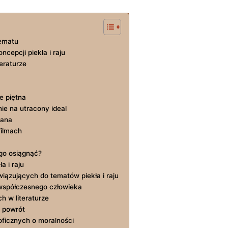
tematu
cepcji piekła i raju
teraturze
e piętna
ie na‌ utracony ideal
tana
filmach
go⁣ osiągnąć?
a i raju
ązujących do tematów piekła⁣ i raju
je współczesnego człowieka
h w ⁣literaturze
 i powrót
oficznych⁣ o moralności