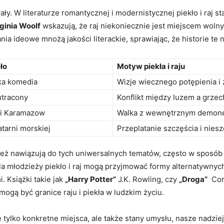
y. ⁤W literaturze romantycznej i ⁤modernistycznej piekło i raj 
rginia Woolf
wskazują, ⁤że⁤ raj niekoniecznie jest miejscem wolnym
ania​ ideowe mnożą ⁤jakości literackie, sprawiając, że historie t
ło
Motyw ‌piekła i raju
ka komedia
Wizje wiecznego ⁤potępienia i⁣
utracony
Konflikt⁣ między luzem a grze
ci Karamazow
Walka ‍z wewnętrznym‍ demo
atarni ​morskiej
Przeplatanie ⁣szczęścia i nies
ż nawiązują do tych uniwersalnych tematów, często w sposób b
e ‍dla młodzieży piekło i raj mogą ‌przyjmować formy alternatywnych⁢
. Książki takie jak
„Harry Potter”
J.K. Rowling, czy
„Droga”
⁢ Co
mogą ‌być granice raju‍ i piekła w​ ludzkim życiu.
e tylko konkretne miejsca, ‍ale także ⁤stany ⁤umysłu, ⁣nasze nadziej