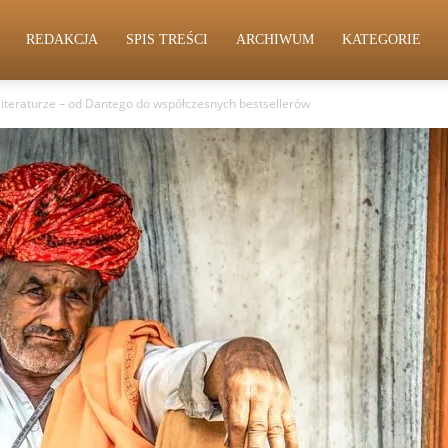
REDAKCJA
SPIS TREŚCI
ARCHIWUM
KATEGORIE
w literaturze – od Dantego do współczesnych bestsellerów