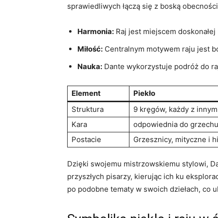
sprawiedliwych łączą się z boską⁢ obecności
Harmonia:
Raj⁤ jest miejscem ⁤doskonałej
Miłość:
Centralnym⁣ motywem raju​ jest b
Nauka:
​Dante wykorzystuje podróż do ⁢ra
Element
Piekło
Struktura
9 ‍kręgów, każdy​ z inny
Kara
odpowiednia do ⁤grzech
Postacie
Grzesznicy, mityczne i h
Dzięki swojemu mistrzowskiemu⁤ stylowi, Dant
przyszłych pisarzy, kierując ich ‌ku eksplor
po podobne tematy w swoich dziełach, co ⁤uk