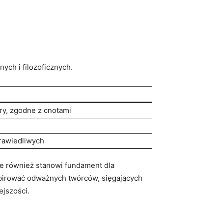
ych i filozoficznych.
ry, zgodne⁣ z cnotami
prawiedliwych
le również stanowi‌ fundament ⁤dla
nspirować ⁢odważnych ​twórców, sięgających
ejszości.