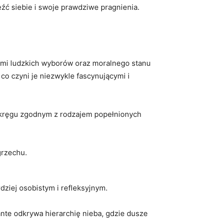
eźć siebie i swoje prawdziwe pragnienia.
cjami ludzkich ‍wyborów oraz ⁢moralnego stanu
⁣ czyni je ‍niezwykle​ fascynującymi i ​
w‌ kręgu zgodnym⁤ z rodzajem popełnionych
grzechu.
rdziej osobistym i ‌refleksyjnym.
ante odkrywa ⁣hierarchię nieba, gdzie dusze