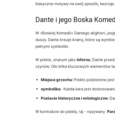
klasyczne motywy na swój sposób, ⁢tworząc n
Dante ‌i jego Boska Komedi
W «Boskiej Komedii» Dantego alighieri, ⁢pojęc
‍duszy.⁢ Dante kreuje krainy, ‌które ⁤są wynik
pełnymi ⁤symboliki.
W piekle, znanym ⁢jako
Inferno
, Dante przed
czynów. ​Oto kilka kluczowych elementów tej
Miejsca grzechu:
Piekło podzielone jest 
symbolika:
⁤ Każda kara jest dostosowana
Postacie historyczne i⁤ mitologiczne:
⁢Da
W kontraście do ‌piekła, raj -​ nazywany ‍
Par