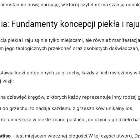
ieustannie ⁢nową⁢ narrację, w której czytelnik‍ ma szansę odnal
a: ⁤Fundamenty koncepcji piekła i raju
ia piekła⁣ i ‍raju są nie ‍tylko miejscami, ​ale również manifesta
iem jego‌ teologicznych przekonań oraz osobistych ⁣doświadczeń, ​co
stawia ludzi potępionych ​za​ grzechy, każdy z nich uwięziony 
 wizji:
na dziewięć‍ kręgów, z których ⁢każdy reprezentuje inny rodzaj⁣ 
 do grzechu; to nadaje każdemu z grzeszników‌ unikalny‌ los.
nte ⁢umieszcza w piekle znane ‍postacie,​ co czyni ​jego​ dzieło ba
adiso
– jest miejscem ‌wiecznej błogości.W tej części utworu, D