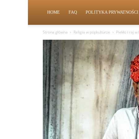
HOME
FAQ
POLITYKA PRYWATNOŚCI
Strona główna
Religia w popkulturze
Piekło i raj 