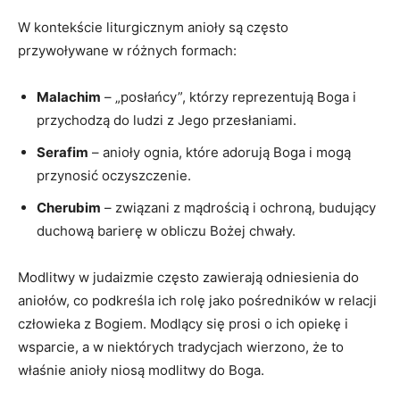
W kontekście liturgicznym anioły są często
przywoływane w różnych formach:
Malachim
– „posłańcy”, którzy reprezentują Boga i
przychodzą do ludzi z Jego przesłaniami.
Serafim
– anioły ognia, które adorują Boga i mogą
przynosić oczyszczenie.
Cherubim
– związani z mądrością i ochroną, budujący
duchową barierę w obliczu Bożej chwały.
Modlitwy w judaizmie często zawierają odniesienia do
aniołów, co podkreśla ich rolę jako pośredników w relacji
człowieka z Bogiem. Modlący się prosi o ich opiekę i
wsparcie, a w niektórych tradycjach wierzono, że to
właśnie anioły niosą modlitwy do Boga.