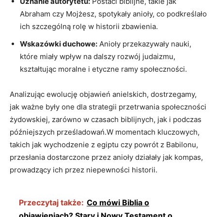
Uznanie autorytetu:
Postaci biblijne, takie jak
Abraham czy Mojżesz, spotykały anioły, co podkreślało
ich szczególną rolę w historii zbawienia.
Wskazówki duchowe:
Anioły przekazywały nauki,
które miały wpływ na dalszy rozwój judaizmu,
kształtując moralne i etyczne ramy społeczności.
Analizując ewolucję objawień anielskich, dostrzegamy,
jak ważne były one dla strategii przetrwania społeczności
żydowskiej, zarówno w czasach biblijnych, jak i podczas
późniejszych prześladowań.W momentach kluczowych,
takich jak wychodzenie z egiptu czy powrót z Babilonu,
przesłania dostarczone przez anioły działały jak kompas,
prowadzący ich przez niepewności historii.
Przeczytaj także:
Co mówi Biblia o
objawieniach? Stary i Nowy Testament o