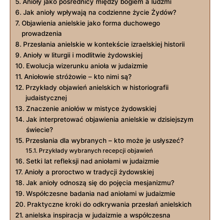
Anioły jako pośrednicy między bogiem a ludźmi
Jak anioły wpływają na codzienne życie Żydów?
Objawienia anielskie jako forma duchowego
prowadzenia
Przesłania anielskie w kontekście izraelskiej historii
Anioły w liturgii i modlitwie żydowskiej
Ewolucja wizerunku anioła w judaizmie
Aniołowie stróżowie – kto nimi są?
Przykłady objawień anielskich w historiografii
judaistycznej
Znaczenie aniołów w mistyce żydowskiej
Jak interpretować objawienia anielskie w dzisiejszym
świecie?
Przesłania dla wybranych – kto może je usłyszeć?
Przykłady wybranych recepcji objawień
Setki lat refleksji nad aniołami w judaizmie
Anioły a proroctwo w tradycji żydowskiej
Jak anioły odnoszą się do pojęcia mesjanizmu?
Współczesne badania nad aniołami w judaizmie
Praktyczne kroki do odkrywania przesłań anielskich
anielska inspiracja w judaizmie a współczesna