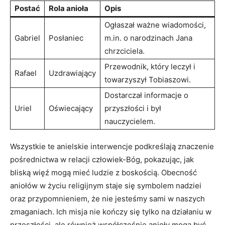
Postać
Rola anioła
Opis
Ogłaszał ważne wiadomości,
Gabriel
Posłaniec
m.in. o narodzinach Jana
chrzciciela.
Przewodnik, który leczył i
Rafael
Uzdrawiający
towarzyszył Tobiaszowi.
Dostarczał informacje o
Uriel
Oświecający
przyszłości i był
nauczycielem.
Wszystkie te anielskie interwencje podkreślają znaczenie
pośrednictwa w relacji człowiek-Bóg, pokazując, jak
bliską więź mogą mieć ludzie z boskością. Obecność
aniołów w życiu religijnym staje się symbolem nadziei
oraz przypomnieniem, że nie jesteśmy sami w naszych
zmaganiach. Ich misja nie kończy się tylko na działaniu w
przeszłości, ale również współcześnie anioły mogą być