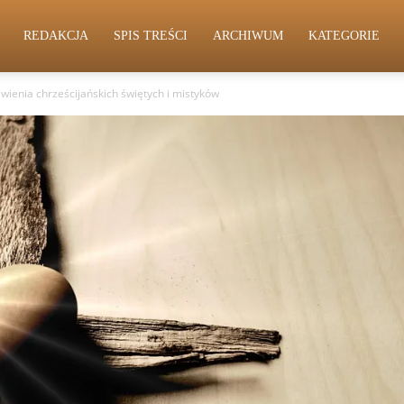
REDAKCJA
SPIS TREŚCI
ARCHIWUM
KATEGORIE
wienia chrześcijańskich świętych i mistyków