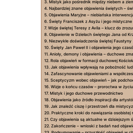
Mistyk jako pośrednik między niebem a zie
Najbardziej znane objawienia świętych – ś
Objawienia Maryjne – niebiańska interwencj
Święty Franciszek z Asyżu i jego mistyczne
Wizje świętej Teresy z Avila – klucz do zroz
Objawienie w Dziełach świętego Jana od Kr
Niezwykłe doświadczenia świętej Faustyny K
Święty Jan Paweł II i objawienia jego czas
Anioły, demony i objawienia – duchowe zm
Rola objawień w formacji duchowej Kościoł
Jak objawienia wpływają na pobożność lu
Zafascynowanie objawieniami a współczesn
Sceptycyzm wobec objawień – jak podchod
Wizje o końcu czasów – proroctwa w życiu
Mistyk i jego duchowe przewodnictwo
Objawienia jako źródło inspiracji dla artys
Jak znaleźć ciszę i przestrzeń dla mistyc
Praktyczne kroki do nawiązania osobistej r
Czy objawienia są aktualne w dzisiejszym 
Zakończenie – wnioski z badań nad objawi
Podsumowanie – przyszłość objawień w ch