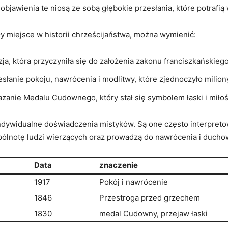
objawienia te niosą ze sobą głębokie przesłania, które potrafi
y miejsce w historii chrześcijaństwa, można wymienić:
zja, która przyczyniła się do założenia zakonu franciszkańskiego
esłanie pokoju, nawrócenia i modlitwy, które zjednoczyło milion
zanie Medalu Cudownego, który stał się symbolem łaski i miłoś
ndywidualne doświadczenia mistyków. Są one często interpret
ólnotę ludzi wierzących oraz prowadzą do nawrócenia i ducho
Data
znaczenie
1917
Pokój i nawrócenie
1846
Przestroga przed grzechem
1830
medal Cudowny, przejaw łaski