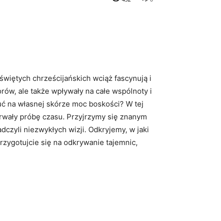
więtych chrześcijańskich wciąż fascynują i
ów, ale także wpływały na całe wspólnoty i
uć na własnej skórze moc boskości? W tej
trwały próbę czasu. Przyjrzymy się znanym
dczyli niezwykłych wizji. Odkryjemy, w jaki
Przygotujcie się na odkrywanie tajemnic,