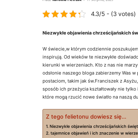
4.3/5 - (3 votes)
Niezwykłe objawienia chrześcijańskich świ
W świecie,w którym codziennie poszukujemy
inspirują. Od wieków te niezwykłe doświadc
kierunki w wierzeniach. Kto z nas nie marz
odsłonie naszego bloga zabierzemy Was w p
postaciom, takim jak św.Franciszek z Asyżu,
sposób ich przeżycia kształtowały nie tylko
które mogą rzucić nowe światło na naszą d
Z tego felietonu dowiesz się...
Niezwykłe objawienia chrześcijańskich świę
tajemnice objawień i ich znaczenie w wierz