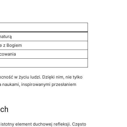
naturą
ie z Bogiem
cowania
ność w życiu ludzi. Dzięki nim, nie tylko
za naukami, inspirowanymi przesłaniem
ich
ą istotny element duchowej refleksji. Często