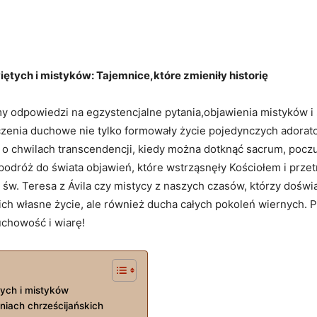
ętych i mistyków: Tajemnice,które zmieniły historię
 odpowiedzi na egzystencjalne pytania,objawienia mistyków i ś
zenia duchowe nie tylko formowały życie pojedynczych adorator
y o chwilach transcendencji, kiedy można dotknąć sacrum, pocz
odróż do świata objawień, które wstrząsnęły Kościołem i prze
 św. Teresa z Ávila czy mistycy z naszych czasów, którzy doświa
 ich własne życie, ale również ducha całych pokoleń wiernych. 
uchowość i wiarę!
tych i mistyków
eniach chrześcijańskich