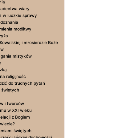
mią
wiadectwa wiary
a w ludzkie sprawy
 doznania
umienia modlitwy
zyża
owalskiej i miłosierdzie Boże
ów
agania mistyków
a
dzką
a religijność
zić do trudnych pytań
 świętych
tów i twórców
yzmu w XXI wieku
elacji z Bogiem
świecie?
eniami świętych
rześcijańskiej duchowości