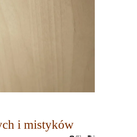
ych i mistyków
452
0