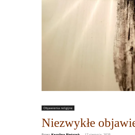
Objawienia religijne
Niezwykłe objawie
Przez
Karolina Pietrzak
-
17 sierpnia, 2025