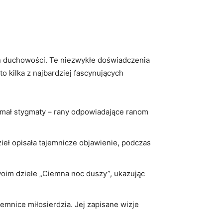
anon duchowości. Te niezwykłe doświadczenia
o kilka z najbardziej fascynujących
ymał stygmaty – rany odpowiadające ranom
zieł opisała tajemnicze objawienie, podczas
woim dziele „Ciemna noc duszy”, ukazując
jemnice miłosierdzia. Jej zapisane wizje