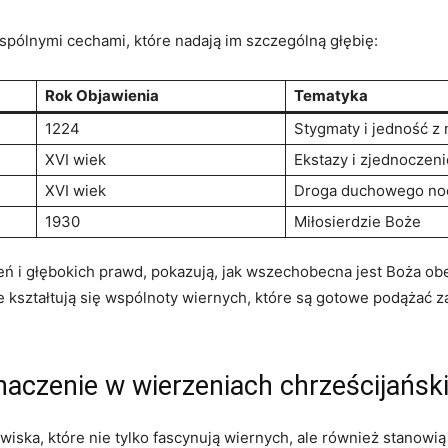
spólnymi cechami, które nadają im szczególną głębię:
Rok Objawienia
Tematyka
1224
Stygmaty i jedność z 
XVI wiek
Ekstazy i zjednoczen
XVI wiek
Droga duchowego no
1930
Miłosierdzie Boże
ń i głębokich prawd, pokazują, jak wszechobecna jest Boża obec
e kształtują się wspólnoty wiernych, które są gotowe podążać 
znaczenie w wierzeniach chrześcijańsk
awiska, które nie tylko fascynują wiernych, ale również stanowi