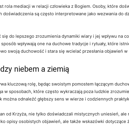
st rola mediacji w relacji człowieka z Bogiem. Osoby, które doś
 doświadczenia są często interpretowane jako wezwania do dzia
 się do lepszego zrozumienia dynamiki wiary i jej wpływu na co
 sposób wpływają one na duchowe tradycje i rytuały, które istnie
wo swoją duchowość i stara się wcielać przesłania objawień w 
ędzy niebem a ziemią
grywa kluczową rolę, będąc swoistym pomostem łączącym ducho
ga w sposobach, które często wykraczają poza ludzkie zrozumi
jak można odnaleźć głębszy sens w wierze i codziennych praktyka
 Jan od Krzyża, nie tylko doświadczali mistycznych uniesień, ale
ylko opisy osobistych objawień, ale także wskazówki dotycząc