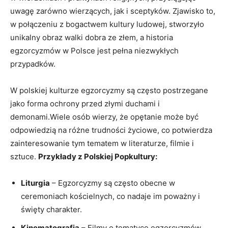
uwagę zarówno wierzących, jak i sceptyków. Zjawisko ​to,
w połączeniu z bogactwem kultury ludowej, stworzyło
‍unikalny obraz walki dobra ze złem,‌ a historia
‌egzorcyzmów w Polsce ‍jest pełna niezwykłych
przypadków.
W‌ polskiej kulturze egzorcyzmy są często postrzegane
jako forma ⁤ochrony‌ przed złymi ⁤duchami i
demonami.Wiele osób wierzy,‌ że opętanie może​ być
odpowiedzią⁤ na różne trudności życiowe, co potwierdza
‍zainteresowanie tym ⁤tematem⁢ w literaturze, filmie i
sztuce.
Przykłady z Polskiej Popkultury:
Liturgia
– Egzorcyzmy są⁢ często obecne w
ceremoniach ‌kościelnych, co nadaje im poważny i
święty charakter.
Kinematografia
– Filmy o tematyce egzorcyzmów,