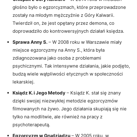
głośno było o egzorcyzmach, które przeprowadzone
zostały na młodym mężczyźnie z Góry Kalwarii.⁣
Twierdził on, ⁣że jest opętany przez⁤ demona, co
doprowadziło⁤ do ⁣kontrowersyjnych działań księdza.
Sprawa Anny ​S.
– W 2008 roku ‌w Warszawie miały
miejsce egzorcyzmy na Anny S., która była
zdiagnozowana jako ⁣osoba z problemami
psychicznymi. Tak intensywne działania, ‍jakie podjęto,
budzą wiele wątpliwości etycznych w społeczności
lekarskiej.
Ksiądz K. i Jego Metody
– Ksiądz​ K. stał się znany
dzięki swojej niezwykłej metodzie egzorcyzmów
filmowanych ​na żywo. Jego działania skupiają się nie
tylko​ na modlitwie, ale również na pracy z​
psychoterapeutą.
Egzorcyzm‍ w Grudziądzu
– W 2005 roku, w