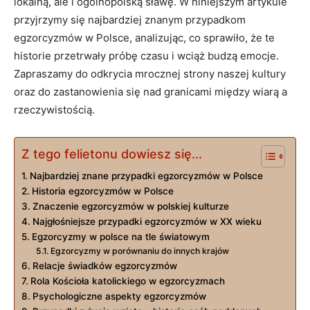
lokalną, ale i ogólnopolską sławę. W niniejszym artykule‌
przyjrzymy się najbardziej znanym przypadkom
egzorcyzmów w Polsce, ‌analizując, co ​sprawiło, że te
historie przetrwały próbę czasu i wciąż budzą emocje.
Zapraszamy do odkrycia mrocznej strony naszej kultury​
oraz do zastanowienia się nad granicami między wiarą a
‌rzeczywistością.
Z tego felietonu dowiesz się...
Najbardziej znane⁤ przypadki egzorcyzmów w Polsce
Historia egzorcyzmów w Polsce
Znaczenie egzorcyzmów w polskiej kulturze
Najgłośniejsze przypadki egzorcyzmów w XX wieku
Egzorcyzmy w⁤ polsce na tle⁤ światowym
Egzorcyzmy w porównaniu do innych krajów
Relacje świadków⁢ egzorcyzmów
Rola Kościoła katolickiego w egzorcyzmach
Psychologiczne aspekty egzorcyzmów