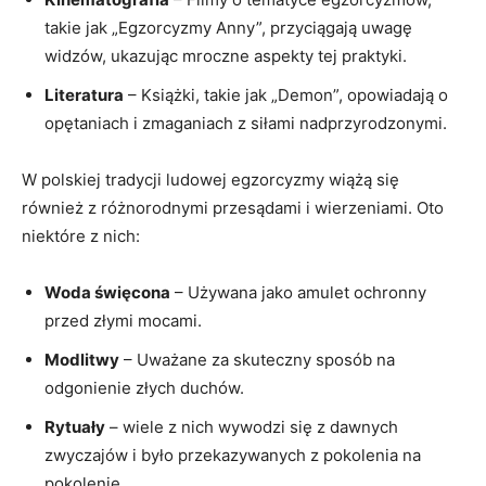
takie jak⁤ „Egzorcyzmy Anny”, przyciągają uwagę
widzów, ukazując mroczne aspekty tej praktyki.
Literatura
– Książki, takie ⁣jak „Demon”, opowiadają o
opętaniach i zmaganiach z siłami nadprzyrodzonymi.
W⁣ polskiej tradycji⁢ ludowej egzorcyzmy wiążą się
również‍ z różnorodnymi przesądami i wierzeniami. Oto
niektóre ​z nich:
Woda święcona
– Używana⁣ jako amulet ochronny
przed złymi mocami.
Modlitwy
– Uważane za skuteczny sposób ​na
odgonienie złych duchów.
Rytuały
– ⁤wiele z nich wywodzi się z⁣ dawnych
zwyczajów i ‌było przekazywanych z pokolenia na
pokolenie.