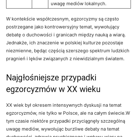
uwagę⁤ mediów lokalnych.
W kontekście współczesnym, egzorcyzmy są często
postrzegane jako kontrowersyjny​ temat, wywołujący
debatę o duchowości i granicach między nauką a⁣ wiarą.
Jednakże,⁣ ich znaczenie w polskiej ⁤kulturze pozostaje
niezmienne, będąc częścią szerszego ‍spektrum ludzkich
pragnień i lęków związanych‌ z niewidzialnym światem.
Najgłośniejsze przypadki
egzorcyzmów w XX wieku
XX wiek był okresem intensywnych dyskusji na temat
egzorcyzmów, ⁢nie tylko w Polsce, ale na ⁢całym świecie.W
⁤tym czasie niektóre przypadki przyciągnęły szczególną
uwagę mediów, wywołując burzliwe debaty na temat
duchowości, ⁤zdrowia psychicznego​ i wpływu wiary na