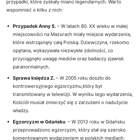
przypadki, ‍które zyskały miano legendarnych. Warto
wspomnieć o kilku z nich:
Przypadek Anny S.
– W latach⁢ 80. XX wieku w małej
miejscowości na ​Mazurach miały miejsce wydarzenia,
które⁢ wstrząsnęły całą Polską. ⁣Dziewczyna, rzekomo‌
opętana, ⁢wykazywała niezwykłe zdolności, co
przyciągnęło ⁣uwagę mediów⁢ oraz badaczy zjawisk
paranormalnych.
Sprawa księdza Z.
– ‍W 2005 roku doszło do
kontrowersyjnego egzorcyzmu,który był
transmitowany w telewizji. W wyniku tego wydarzenia,
Kościół musiał zmierzyć‍ się z zarzutami o nadużycie
władzy.
Egzorcyzm w Gdańsku
‌ – W 2013 roku w Gdańsku
przeprowadzono egzorcyzm, który stał się szeroko
komentowanym wydarzeniem w polskich mediach.