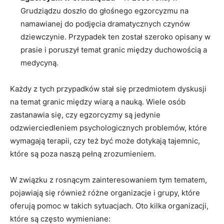
Grudziądzu doszło do głośnego⁣ egzorcyzmu na
namawianej do ​podjęcia dramatycznych⁤ czynów
⁣dziewczynie. Przypadek ten⁤ został szeroko opisany w
prasie i poruszył temat granic między duchowością a
medycyną.
Każdy z tych przypadków stał⁣ się przedmiotem dyskusji
⁢na temat‍ granic między ⁤wiarą a nauką. Wiele ‍osób
zastanawia​ się, czy egzorcyzmy są jedynie
‌odzwierciedleniem psychologicznych problemów, które
wymagają terapii, czy też być ‍może dotykają‍ tajemnic,
które są poza naszą pełną zrozumieniem.
W związku z rosnącym ⁢zainteresowaniem tym tematem,
pojawiają się ⁤również⁣ różne organizacje i grupy, które
oferują pomoc w takich sytuacjach. Oto kilka organizacji,
które są często ⁢wymieniane: