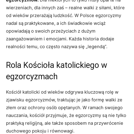
wierzeniach, dla innych zaś – realne walki z siłami, które
od⁤ wieków przerażają ludzkość. W Polsce egzorcyzmy
nadal ⁣są praktykowane, a ich świadkowie wciąż
opowiadają o swoich przeżyciach z dużym
zaangażowaniem i⁣ emocjami. Każda historia dodaje
realności ⁣temu, co często nazywa się „legendą”.
Rola Kościoła katolickiego w
egzorcyzmach
Kościół katolicki ‍od wieków odgrywa kluczową rolę ⁢w ​
zjawisku egzorcyzmów, traktując‌ je‌ jako formę walki ze
złem oraz ochrony osób opętanych. W ramach swojego
⁤nauczania, kościół przyjmuje, że egzorcyzmy są nie tylko
praktyką religijną, ale ‍także⁤ sposobem na przywrócenie
duchowego pokoju i ⁣równowagi.