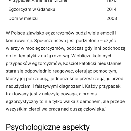
Przypadek Anneliese ⁣Michel
1976
Egzorcyzm⁢ w⁤ Gdańsku
2014
Dom w mielcu
2008
W Polsce zjawisko egzorcyzmów budzi wiele emocji i
kontrowersji. Społeczeństwo⁣ jest podzielone – część
wierzy ⁤w​ moc egzorcyzmów, podczas gdy ⁤inni podchodzą
do tej tematyki z dużą rezerwą. W obliczu‍ kolejnych
przypadków egzorcyzmów, Kościół katolicki nieustannie
stara się odpowiednio reagować,​ oferując pomoc tym,
którzy jej potrzebują, jednocześnie przestrzegając przed
nadużyciami ⁢i ‌fałszywymi diagnozami. Każdy przypadek
traktowany jest z należytą powagą, a proces
egzorcystyczny⁢ to nie tylko walka z demonem, ale przede
wszystkim cierpliwa praca nad duszą człowieka.’
Psychologiczne aspekty