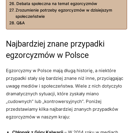
Debata społeczna ⁣na temat egzorcyzmów
Zrozumienie potrzeby egzorcyzmów w⁢ dzisiejszym
społeczeństwie
Q&A
Najbardziej znane⁤ przypadki
egzorcyzmów w Polsce
Egzorcyzmy‍ w Polsce​ mają długą historię, a niektóre
przypadki‌ stały się bardziej znane niż inne, przyciągając
uwagę mediów i‌ społeczeństwa.​ Wiele⁣ z nich dotyczyło
dramatycznych sytuacji, które zyskały miano
„cudownych” lub „kontrowersyjnych”. Poniżej
przedstawiamy kilka najbardziej znanych przypadków
egzorcyzmów ​w naszym kraju:
Chłopak z Góry Kalwarii
– W 2014 roku w mediach