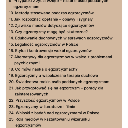
Przypadki z życia wzięte – historie osób poddanych
egzorcyzmom
Metody stosowane podczas egzorcyzmów
Jak⁣ rozpoznać opętanie – objawy i sygnały
Zjawisko mediów dotyczące egzorcyzmów
Czy egzorcyzmy mogą być skuteczne?
Edukowanie‌ duchownych w‍ sprawach egzorcyzmów
Legalność egzorcyzmów‍ w Polsce
Etyka i ‍kontrowersje wokół egzorcyzmów
Alternatywy dla egzorcyzmów w walce z problemami
psychicznymi
Co mówi nauka o egzorcyzmach?
Egzorcyzmy a współczesne terapie duchowe
Świadectwa rodzin osób poddanych egzorcyzmom
Jak przygotować się na egzorcyzm – porady dla
zainteresowanych
Przyszłość egzorcyzmów w Polsce
Egzorcyzmy‌ w literaturze i filmie
Wnioski z badań nad egzorcyzmami w Polsce
Rola⁣ mediów w kształtowaniu wizerunku
egzorcyzmów