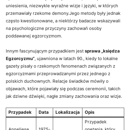
⁢uniesienia, niezwykle wyraźne wizje i języki, ⁣w których‌
przemawiały rzekome ⁣demony.Jego metody były jednak ​
często ⁣kwestionowane, a niektórzy⁤ badacze⁣ wskazywali
na ⁣psychologiczne przyczyny zachowań⁢ osoby
poddawanej ​egzorcyzmom.
Innym fascynującym ‍przypadkiem jest
sprawa „księdza
‌Egzorcyzmu”
, ujawniona w‌ latach 90., kiedy to lokalne‌
gazety pisały o rzekomych fenomenach⁣ związanych z
egzorcyzmami przeprowadzanymi‍ przez jednego z
polskich duchownych. ‍Relacje świadków mówiły o
objawach, które pojawiały‍ się ⁣podczas ceremonii, takich
jak dziwne dźwięki, nagłe‌ zmiany ‌zachowania⁤ oraz wizje.
Przypadek
Data
Lokalizacja
Opis
Przypadek
Anneliese
1975-
⁣opętania,‍ który