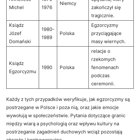
Niemcy
Michel
1976
zakończył⁣ się
tragicznie.
Ksiądz
Egzorcyzmy
1980-
Józef
Polska
przyciągające
1989
Domański
masy wiernych.
relacje o
rzekomych
Ksiądz
1990
Polska
fenomenach
Egzorcyzmu
podczas
ceremonii.
Każdy z tych ⁤przypadków weryfikuje, jak egzorcyzmy są
postrzegane w Polsce⁣ i⁢ poza nią, oraz jakie emocje
wywołują w⁤ społeczeństwie. Pytania‌ dotyczące granic
między wiarą a ⁤psychologią oraz wpływu kultury na
⁤postrzeganie zagadnień duchowych wciąż pozostają
otwarte i‍ kontrowersyjne.