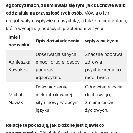
egzorcyzmach, ⁣zdumiewają się ⁤tym, jak duchowe walki
oddziałują na przyszłość tych osób.
Mówią o ich
długotrwałym wpływie na psychikę, a także o momentach,
‍które wydają się będących przełomem w życiu.
Imię ⁤i
Opis doświadczenia
wpływ na ‌życie
nazwisko
Obserwacja‌ silnych
Znaczne poprawa
Agnieszka
emocji drugiej osoby
zdrowia
Kowalska
podczas
psychicznego ‌po
egzorcyzmu.
modlitwach.
Doświadczenie
Odnowienie⁣ życia
Michał
niekontrolowanej‌
⁤duchowego,
Nowak
siły​ i mowy w obcym
zmiana celów
języku.
życiowych.
Relacje ⁢te pokazują, ‌jak złożone jest zjawisko
egzorcyzmów.
Dla niektórych to tylko rituły oparte na