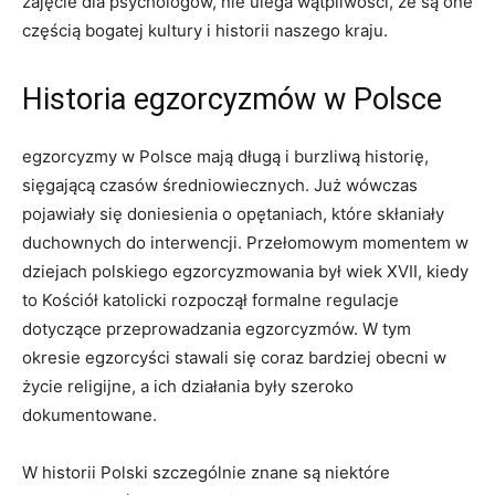
zajęcie dla⁣ psychologów, ⁢nie ulega wątpliwości, że są⁢ one
częścią ⁤bogatej kultury i historii naszego kraju.
Historia egzorcyzmów w Polsce
egzorcyzmy w Polsce mają długą i burzliwą historię,
sięgającą czasów średniowiecznych. Już wówczas
pojawiały się doniesienia o opętaniach,‌ które skłaniały⁤
duchownych do interwencji. Przełomowym momentem w
dziejach polskiego egzorcyzmowania był wiek XVII, kiedy
to Kościół katolicki ⁤rozpoczął​ formalne regulacje⁢
dotyczące przeprowadzania egzorcyzmów. W tym
okresie egzorcyści stawali ⁤się coraz bardziej obecni w
‌życie religijne, ⁢a​ ich‌ działania były szeroko
dokumentowane.
W⁣ historii Polski ⁢szczególnie znane są‍ niektóre