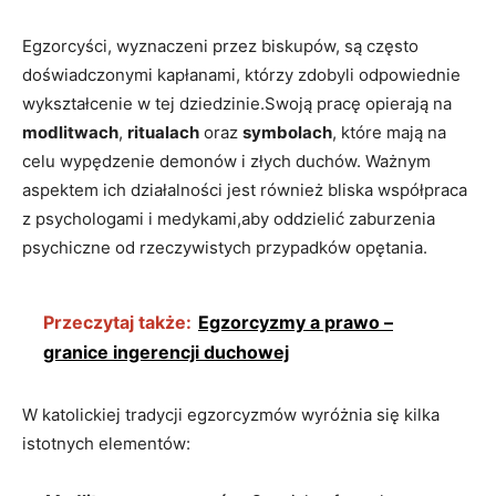
Egzorcyści, wyznaczeni przez biskupów, są często
doświadczonymi kapłanami, którzy zdobyli⁣ odpowiednie
wykształcenie w tej ⁢dziedzinie.Swoją pracę opierają na
modlitwach
,
ritualach
oraz
symbolach
, ⁢które mają na
⁢celu‍ wypędzenie demonów i złych duchów. ⁢Ważnym
aspektem ich działalności ⁤jest również bliska współpraca
z psychologami i medykami,aby oddzielić zaburzenia
psychiczne od rzeczywistych‌ przypadków opętania.
Przeczytaj także:
Egzorcyzmy a prawo –
granice ingerencji duchowej
W katolickiej tradycji ‍egzorcyzmów wyróżnia się ⁤kilka
istotnych⁤ elementów: