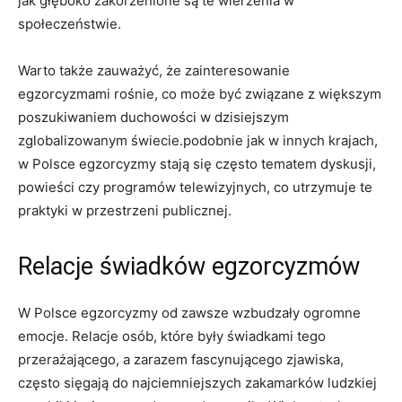
⁤jak głęboko zakorzenione są te wierzenia w
‌społeczeństwie.
Warto także zauważyć, że zainteresowanie
egzorcyzmami rośnie, co ‍może być związane z większym
poszukiwaniem duchowości⁤ w dzisiejszym
zglobalizowanym świecie.podobnie jak w innych krajach,
w Polsce egzorcyzmy ⁤stają się często tematem dyskusji,
powieści czy programów telewizyjnych, co utrzymuje te
‍praktyki w ⁣przestrzeni⁤ publicznej.
Relacje świadków⁢ egzorcyzmów
W ‍Polsce egzorcyzmy ⁢od zawsze ⁣wzbudzały ogromne
emocje. Relacje osób, które‌ były ​świadkami tego
przerażającego,⁢ a zarazem fascynującego zjawiska,
często sięgają do najciemniejszych zakamarków ludzkiej