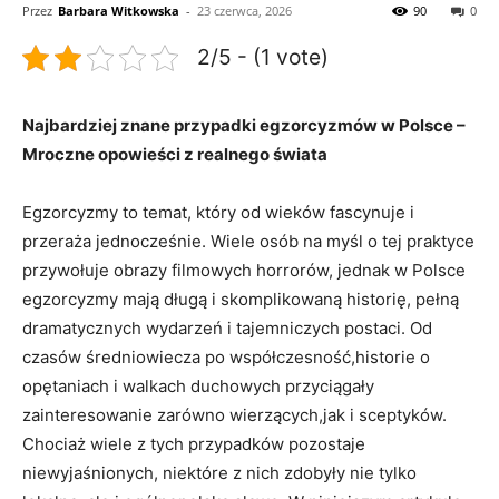
Przez
Barbara Witkowska
-
23 czerwca, 2026
90
0
2/5 - (1 vote)
Najbardziej znane przypadki egzorcyzmów⁣ w Polsce⁢ –
Mroczne opowieści z realnego świata
Egzorcyzmy to temat, który od wieków fascynuje​ i‍
przeraża jednocześnie. Wiele‌ osób​ na myśl o tej praktyce
​przywołuje obrazy filmowych horrorów,‌ jednak w Polsce
egzorcyzmy mają długą i ⁤skomplikowaną ‌historię, ⁤pełną
dramatycznych wydarzeń i tajemniczych ​postaci. Od
czasów⁤ średniowiecza ⁣po ‌współczesność,historie o
opętaniach i walkach duchowych przyciągały
zainteresowanie zarówno ​wierzących,jak i sceptyków.
Chociaż wiele ⁣z tych przypadków‌ pozostaje
niewyjaśnionych, niektóre z nich zdobyły nie tylko