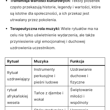
Transmisja wartości kulturowych:
Teksty piosenek
często przekazują historie, legendy i wartości, które
są istotne dla społeczności, a ich przekaz jest
utrwalany przez pokolenia.
Terapeutyczna rola muzyki:
Wiele rytuałów ma na
celu nie tylko uświetnienie wydarzenia, ale także
przyniesienie ulgi emocjonalnej i duchowej
uzdrowienia uczestnikom.
Rytuał
Muzyka
Funkcja
Instrumenty
Uzdrawianie
Rytuał
perkusyjne i
duchowe i
uzdrawiający
pieśni ludowe
fizyczne
rytuał
Świętowanie
Tańce z djembe i
afrykańskiej
miłości i
wokal
wesela
wspólnoty