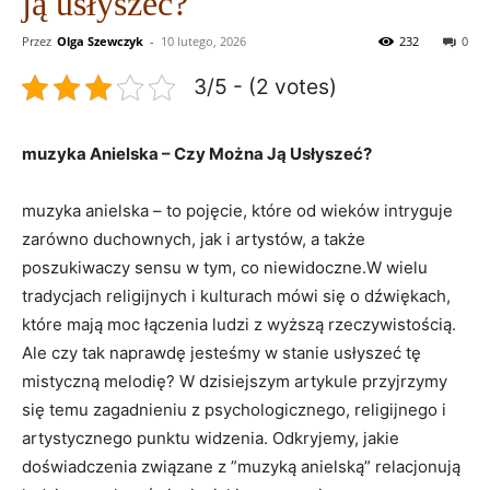
ją usłyszeć?
Przez
Olga Szewczyk
-
10 lutego, 2026
232
0
3/5 - (2 votes)
muzyka Anielska⁣ – Czy Można Ją Usłyszeć?
muzyka anielska – to pojęcie, które od wieków⁤ intryguje
zarówno duchownych, ‌jak i ​artystów, a ⁢także⁤
poszukiwaczy⁢ sensu​ w tym, ‍co niewidoczne.W ​wielu
tradycjach ⁢religijnych i kulturach mówi się o dźwiękach,
które mają moc łączenia ludzi z wyższą rzeczywistością.
Ale ​czy tak naprawdę ⁣jesteśmy w stanie usłyszeć tę
⁤mistyczną ⁤melodię?‌ W​ dzisiejszym artykule przyjrzymy
się temu zagadnieniu z psychologicznego, religijnego i
artystycznego punktu ‍widzenia. Odkryjemy, jakie
doświadczenia związane z ⁤”muzyką anielską” relacjonują