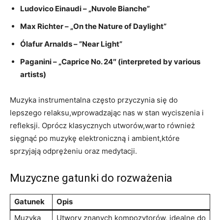
Ludovico Einaudi –‌ „Nuvole Bianche”
Max Richter – „On the ‌Nature of Daylight”
Ólafur Arnalds – ‌”Near ​Light”
Paganini – „Caprice No. ⁣24″⁣ (interpreted by various
artists)
Muzyka instrumentalna często przyczynia się do
lepszego relaksu,wprowadzając ​nas w ⁢stan wyciszenia ‍i
refleksji. Oprócz klasycznych utworów,warto również
sięgnąć⁤ po muzykę elektroniczną ‍i ambient,które​
sprzyjają⁣ odprężeniu oraz medytacji.
Muzyczne gatunki⁤ do rozważenia
Gatunek
Opis
Muzyka
Utwory znanych kompozytorów, idealne⁣ do