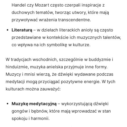
Handel czy Mozart często czerpali inspiracje⁣ z
duchowych tematów, tworząc utwory, które ⁤mają
przywoływać ‌wrażenia transcendentne.
Literaturą
– ⁢w dziełach literackich⁣ anioły ⁤są często
przedstawiane w‍ kontekście ich ‌muzycznych ​talentów,
co wpływa na‌ ich symbolikę w kulturze.
W tradycjach⁤ wschodnich, szczególnie w ‌buddyzmie i
hinduizmie, muzyka anielska⁣ przyjmuje inne formy.
Muzycy i mnisi ‌wierzą, ‌że dźwięki wydawane podczas
medytacji mogą przyciągać pozytywne energie. ⁢W tych
kulturach można zauważyć:
Muzykę⁤ medytacyjną
– wykorzystującą dźwięki
gongów i bębnów, które​ mają ⁢wprowadzać w ⁣stan
spokoju i harmonii.