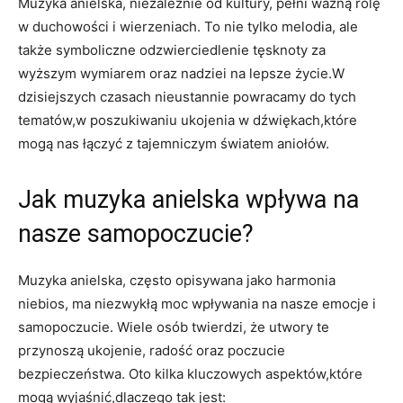
Muzyka⁣ anielska, niezależnie ⁤od kultury, pełni ważną rolę ​
w ‌duchowości ⁢i wierzeniach. To nie tylko melodia, ale
także symboliczne odzwierciedlenie tęsknoty za
wyższym wymiarem oraz ‌nadziei⁤ na ‍lepsze życie.W
dzisiejszych czasach nieustannie powracamy do ⁤tych⁣
tematów,w poszukiwaniu⁣ ukojenia ‌w dźwiękach,które
mogą nas łączyć z tajemniczym światem aniołów.
Jak muzyka anielska wpływa na
nasze samopoczucie?
Muzyka anielska, często⁢ opisywana jako ‍harmonia
niebios, ma ⁢niezwykłą moc wpływania na‌ nasze emocje i
samopoczucie. Wiele‍ osób ⁤twierdzi, że utwory ⁤te
przynoszą ukojenie,​ radość ​oraz poczucie
bezpieczeństwa. Oto kilka⁤ kluczowych​ aspektów,które
mogą wyjaśnić,dlaczego⁢ tak ⁢jest: