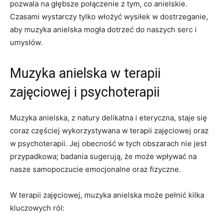
pozwala na głębsze⁣ połączenie⁤ z tym, co anielskie.
Czasami​ wystarczy‍ tylko włożyć wysiłek w dostrzeganie,
aby ​muzyka anielska⁣ mogła⁣ dotrzeć do naszych serc ‌i
umysłów.
Muzyka anielska w terapii
zajęciowej‍ i ⁤psychoterapii
Muzyka anielska, z natury delikatna i ⁣eteryczna, staje się
coraz⁤ częściej wykorzystywana w terapii‌ zajęciowej oraz
w⁤ psychoterapii. Jej obecność‌ w tych obszarach nie jest
przypadkowa; badania sugerują, że może wpływać na
nasze⁣ samopoczucie emocjonalne oraz⁤ fizyczne.
W terapii⁢ zajęciowej, muzyka anielska może ‌pełnić ⁣kilka
kluczowych ról: