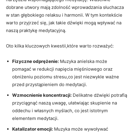
dobrane utwory‌ mają‍ zdolność wprowadzania⁤ słuchacza
‌w⁢ stan głębokiego relaksu i harmonii. W⁤ tym kontekście
warto przyjrzeć się,⁣ jak ‌takie dźwięki ​mogą wpływać​ na
naszą praktykę‍ medytacyjną.
Oto kilka kluczowych ⁢kwestii,które warto ‍rozważyć:
Fizyczne odprężenie:
⁢Muzyka anielska ‌może⁢
pomagać w ⁢redukcji⁤ napięcia‌ mięśniowego oraz
obniżeniu ⁢poziomu⁣ stresu,co jest niezwykle ważne⁤
przed ​przystąpieniem do⁣ medytacji.
Wzmocnienie ⁣koncentracji:
⁤Delikatne​ dźwięki potrafią
przyciągnąć naszą uwagę, ułatwiając skupienie na
oddechu⁤ i własnych myślach, co⁤ jest istotnym
elementem medytacji.
Katalizator emocji:
Muzyka ‌może wywoływać