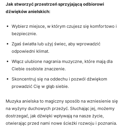
Jak stworzyć przestrzeń sprzyjającą​ odbiorowi
dźwięków ⁤anielskich:
Wybierz miejsce, w którym‌ czujesz się komfortowo i‌
bezpiecznie.
Zgaś światła ⁢lub użyj⁤ świec, aby⁤ wprowadzić
odpowiedni klimat.
Włącz ulubione nagrania muzyczne,⁤ które mają‍ dla
⁤Ciebie osobiste ⁤znaczenie.
Skoncentruj się na oddechu i pozwól‍ dźwiękom
prowadzić Cię⁣ w głąb‍ siebie.
Muzyka anielska to⁣ magiczny ⁢sposób na wzniesienie się
na wyżyny⁣ duchowych ⁢przeżyć. Słuchając ⁢jej, możemy
dostrzegać, jak ‌dźwięki wpływają na nasze życie,
⁤otwierając przed nami nowe ‌ścieżki rozwoju i⁢ poznania.