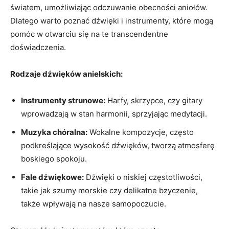
światem, umożliwiając ‌odczuwanie obecności⁣ aniołów.⁢
Dlatego ⁤warto poznać dźwięki ⁣i‍ instrumenty, które mogą
pomóc w ⁣otwarciu⁣ się na te transcendentne⁤
doświadczenia.
Rodzaje ‍dźwięków anielskich:
Instrumenty strunowe:
​Harfy, skrzypce, czy gitary
‌wprowadzają w​ stan harmonii, ‍sprzyjając medytacji.
Muzyka chóralna:
‌Wokalne kompozycje,‍ często
podkreślające wysokość dźwięków, tworzą atmosferę‍
boskiego ‍spokoju.
Fale dźwiękowe:
⁢Dźwięki o niskiej częstotliwości,
takie jak szumy morskie ‌czy delikatne bzyczenie,
‍także​ wpływają na nasze⁣ samopoczucie.