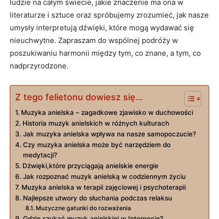
ludzie na całym świecie, jakie znaczenie ma ona w
literaturze i ‍sztuce oraz spróbujemy zrozumieć, jak ‌nasze
​umysły interpretują⁣ dźwięki, które mogą wydawać się⁢
nieuchwytne. Zapraszam do ⁤wspólnej podróży⁢ w
poszukiwaniu harmonii między tym, co znane, a tym, co
nadprzyrodzone.
Z tego felietonu dowiesz się...
Muzyka anielska – ⁢zagadkowe⁤ zjawisko⁢ w duchowości
Historia muzyk anielskich w różnych ⁣kulturach
Jak muzyka anielska wpływa na nasze samopoczucie?
Czy muzyka anielska może być narzędziem do
medytacji?
Dźwięki,które‍ przyciągają ‍anielskie energie
Jak ⁤rozpoznać muzyk anielską w codziennym życiu
Muzyka anielska w terapii zajęciowej‍ i ⁤psychoterapii
Najlepsze utwory do⁢ słuchania podczas relaksu
Muzyczne gatunki⁤ do rozważenia
Gdzie ⁣szukać muzyk ⁤anielskiej w Internecie?