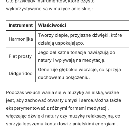
Oto przykłady instrumentów, które często
⁢wykorzystywane są‌ w muzyce anielskiej:
Instrument
Właściwości
Tworzy ciepłe, przyjazne‌ dźwięki, które⁣
Harmonijka
działają ⁤uspokajająco.
Jego delikatne tonacje nawiązują do
Flet prosty
natury ⁤i wpływają‌ na medytację.
Generuje głębokie ‍wibracje, co ⁣sprzyja
Didgeridoo
duchowemu połączeniu.
Podczas ⁤wsłuchiwania się w muzykę anielską, ważne​
jest, aby ⁤zachować otwarty umysł i⁤ serce.Można także‍
eksperymentować z​ różnymi‍ formami⁤ medytacji,
‌włączając dźwięki natury‍ czy muzykę⁤ relaksacyjną,⁢ co‍
sprzyja lepszemu kontaktowi z anielskimi⁤ energiami.