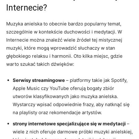
Internecie?
Muzyka anielska to‍ obecnie bardzo popularny temat,
szczególnie w kontekście duchowości i medytacji. W
⁢Internecie ‍można ‌znaleźć wiele źródeł tej​ mistycznej
‍muzyki, które ​mogą wprowadzić słuchaczy w ⁣stan
głębokiego relaksu i ‌harmonii. Oto kilka ‌miejsc, gdzie​
warto szukać ⁢takich dźwięków:
Serwisy streamingowe
– ‍platformy takie jak Spotify,
Apple Music ​czy YouTube oferują bogaty zbiór
utworów klasyfikowanych​ jako‌ muzyka ⁣anielska.
Wystarczy⁢ wpisać odpowiednie ‍frazy, aby⁢ natknąć ​się
na playlisty oraz​ rekomendacje artystów.
strony internetowe specjalizujące ‌się w medytacji
–
wiele‌ z nich oferuje⁤ darmowe próbki⁤ muzyki anielskiej,