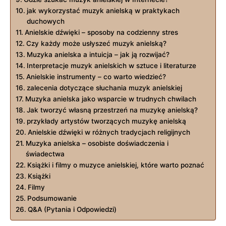
jak⁢ wykorzystać muzyk anielską w praktykach
duchowych
Anielskie dźwięki – sposoby na codzienny stres
Czy każdy może usłyszeć muzyk anielską?
Muzyka anielska ‌a intuicja – jak ją ‌rozwijać?
Interpretacje ⁢muzyk ​anielskich w ⁤sztuce i⁤ literaturze
Anielskie instrumenty⁣ – co warto wiedzieć?
zalecenia dotyczące ‌słuchania⁢ muzyk⁤ anielskiej
Muzyka ⁣anielska‌ jako wsparcie w trudnych chwilach
Jak ​tworzyć własną przestrzeń na‌ muzykę anielską?
przykłady artystów tworzących ⁣muzykę⁤ anielską
Anielskie dźwięki w różnych​ tradycjach religijnych
Muzyka anielska – osobiste doświadczenia i
świadectwa
Książki i filmy o muzyce anielskiej, ⁣które warto‌ poznać
Książki
Filmy
Podsumowanie
Q&A (Pytania i ⁣Odpowiedzi)