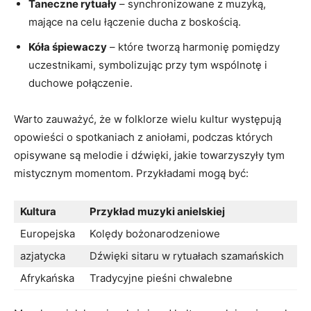
Taneczne rytuały
– synchronizowane z muzyką,
mające na celu łączenie ducha z boskością.
Kóła ⁢śpiewaczy
– które tworzą harmonię pomiędzy⁤
uczestnikami, ⁢symbolizując przy tym wspólnotę i
duchowe połączenie.
Warto zauważyć, że w folklorze wielu kultur występują⁢
opowieści⁢ o spotkaniach z ‍aniołami, ​podczas których
⁤opisywane są melodie​ i dźwięki, jakie towarzyszyły⁣ tym
mistycznym⁤ momentom. Przykładami mogą być:
Kultura
Przykład muzyki anielskiej
Europejska
Kolędy bożonarodzeniowe
azjatycka
Dźwięki sitaru ​w rytuałach szamańskich
Afrykańska
Tradycyjne ‍pieśni⁤ chwalebne