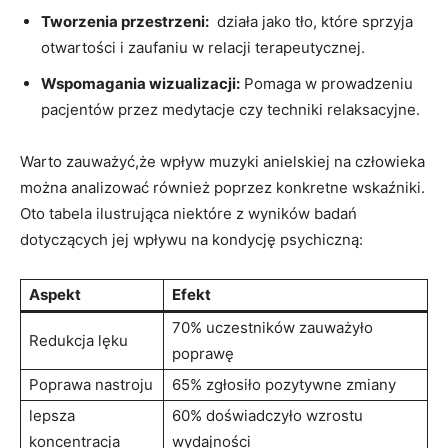
Tworzenia przestrzeni:
​ działa jako tło,⁣ które sprzyja
⁤otwartości⁤ i zaufaniu​ w relacji terapeutycznej.
Wspomagania wizualizacji:
​Pomaga w prowadzeniu
pacjentów‌ przez​ medytacje czy techniki relaksacyjne.
Warto zauważyć,że wpływ muzyki ​anielskiej na człowieka
można analizować również poprzez konkretne wskaźniki.
Oto tabela ilustrująca niektóre z wyników‌ badań‌
dotyczących ⁤jej wpływu na kondycję psychiczną:
Aspekt
Efekt
70% ⁢uczestników⁣ zauważyło
Redukcja‌ lęku
poprawę
Poprawa nastroju
65% zgłosiło pozytywne zmiany
lepsza⁤
60% doświadczyło ‌wzrostu
koncentracja
wydajności