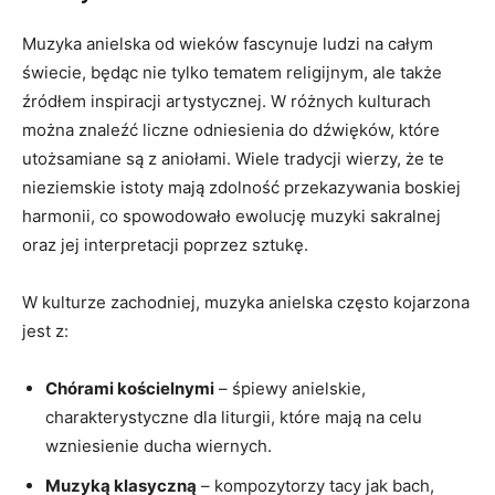
Muzyka anielska⁣ od wieków ​fascynuje ludzi na całym
świecie, będąc ‍nie tylko tematem religijnym, ale także
⁢źródłem inspiracji ‌artystycznej. W ‍różnych kulturach
można ​znaleźć‍ liczne odniesienia do dźwięków, które
utożsamiane ⁢są ​z aniołami. Wiele tradycji wierzy, że te
nieziemskie istoty⁢ mają zdolność‌ przekazywania ⁣boskiej
harmonii, co spowodowało ewolucję muzyki sakralnej‌
oraz jej interpretacji⁤ poprzez sztukę.
W⁢ kulturze zachodniej, muzyka‌ anielska często⁢ kojarzona
‍jest z:
Chórami⁤ kościelnymi
– śpiewy anielskie,⁢
charakterystyczne dla ⁢liturgii, które mają na celu
wzniesienie ‍ducha ‍wiernych.
Muzyką ⁤klasyczną
​– ⁣kompozytorzy tacy jak bach,