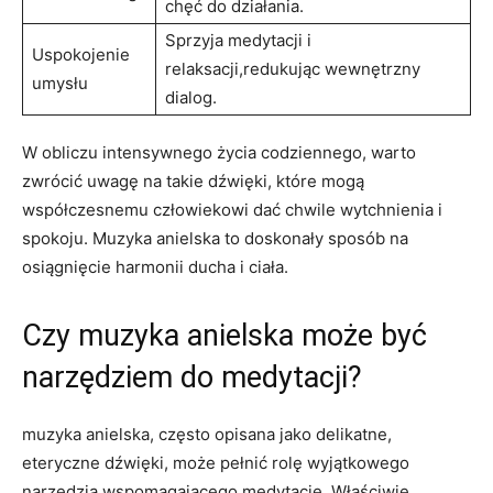
chęć do działania.
Sprzyja medytacji i
Uspokojenie
relaksacji,redukując wewnętrzny
umysłu
dialog.
W obliczu ⁢intensywnego‍ życia codziennego, warto
‍zwrócić uwagę‍ na takie ⁢dźwięki, które mogą
współczesnemu człowiekowi ​dać chwile‍ wytchnienia ‌i
‍spokoju. Muzyka anielska to doskonały sposób na​
osiągnięcie ‍harmonii ducha ‌i‍ ciała.
Czy muzyka anielska może być
narzędziem do medytacji?
muzyka⁤ anielska,‍ często opisana‌ jako delikatne,
eteryczne⁢ dźwięki, może⁣ pełnić rolę ‌wyjątkowego
narzędzia⁤ wspomagającego medytację. Właściwie