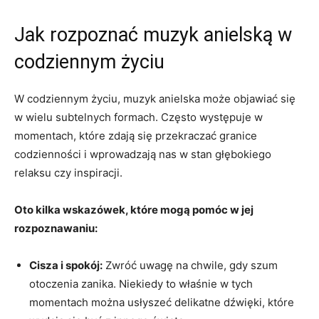
Jak ⁤rozpoznać muzyk anielską w
codziennym życiu
W codziennym życiu, muzyk anielska⁤ może ​objawiać ‍się
w ​wielu subtelnych formach. Często występuje w‍
momentach, ‍które zdają się przekraczać ⁣granice
codzienności⁢ i wprowadzają‍ nas w⁢ stan głębokiego
relaksu czy​ inspiracji.
Oto ⁢kilka wskazówek, które mogą⁢ pomóc‍ w jej
rozpoznawaniu:
Cisza ‌i spokój:
Zwróć uwagę ⁢na chwile, ⁤gdy szum
otoczenia zanika. Niekiedy to ‌właśnie⁢ w ‍tych
‌momentach można usłyszeć delikatne‌ dźwięki, które