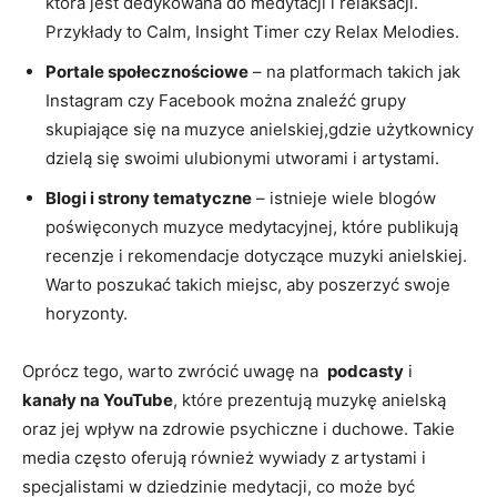
która‍ jest dedykowana do medytacji i relaksacji.‌
Przykłady to Calm, ‍Insight Timer ‌czy Relax Melodies.
Portale społecznościowe
⁢– na platformach⁣ takich jak⁢
Instagram⁤ czy Facebook można znaleźć grupy
skupiające się⁣ na muzyce anielskiej,gdzie użytkownicy
dzielą się swoimi ​ulubionymi utworami i artystami.
Blogi i strony​ tematyczne
– istnieje‍ wiele blogów ​
poświęconych muzyce​ medytacyjnej, które ​publikują
recenzje i rekomendacje dotyczące‍ muzyki anielskiej.
Warto poszukać takich miejsc,⁢ aby poszerzyć swoje
‌horyzonty.
Oprócz tego, warto zwrócić‍ uwagę na ‍
podcasty
i ⁤
kanały na YouTube
, które prezentują⁤ muzykę ‌anielską
oraz jej wpływ na zdrowie psychiczne i duchowe. Takie
media często ​oferują również wywiady z artystami i
specjalistami w dziedzinie medytacji, co może być