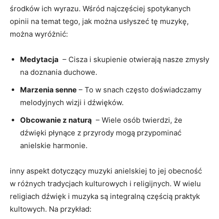
środków ich‍ wyrazu.⁣ Wśród najczęściej spotykanych
opinii na temat tego,⁢ jak⁣ można usłyszeć⁢ tę muzykę,⁣
można wyróżnić:
Medytacja
‌ – Cisza‌ i skupienie otwierają‌ nasze zmysły
na ​doznania⁢ duchowe.
Marzenia senne
⁤– To w⁤ snach często doświadczamy⁢
melodyjnych ‍wizji i dźwięków.
Obcowanie ​z⁢ naturą
​ –⁣ Wiele osób twierdzi, że⁢
dźwięki płynące z przyrody mogą⁤ przypominać
‍anielskie harmonie.
inny aspekt dotyczący muzyki anielskiej to ‌jej⁤ obecność
w różnych tradycjach⁢ kulturowych ⁣i religijnych. W wielu
religiach dźwięk⁤ i muzyka ​są integralną​ częścią ⁣praktyk
⁣kultowych.​ Na przykład: