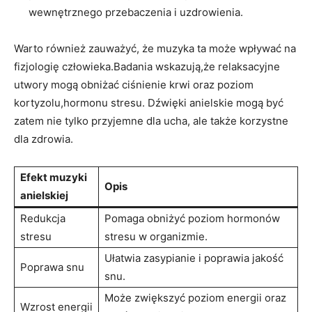
wewnętrznego ​przebaczenia i ‌uzdrowienia.
Warto⁤ również zauważyć,‍ że muzyka ta​ może ‌wpływać na
fizjologię ⁣człowieka.Badania wskazują,że relaksacyjne
utwory mogą obniżać ciśnienie ⁢krwi oraz‍ poziom
kortyzolu,hormonu stresu.‌ Dźwięki⁤ anielskie mogą być
zatem nie tylko ⁤przyjemne ‌dla ‍ucha, ale także korzystne
dla zdrowia.
Efekt muzyki
Opis
anielskiej
Redukcja‌
Pomaga obniżyć poziom hormonów
stresu
stresu w organizmie.
Ułatwia‌ zasypianie ​i poprawia jakość
Poprawa ⁣snu
‍snu.
Może zwiększyć ⁢poziom ⁤energii oraz
Wzrost⁤ energii