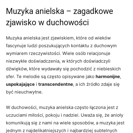
Muzyka anielska – ⁢zagadkowe⁤
zjawisko⁢ w duchowości
Muzyka⁤ anielska jest zjawiskiem, które ⁢od wieków
fascynuje ludzi poszukujących ⁢kontaktu z duchowym
wymiarem ⁢rzeczywistości. Wiele osób relacjonuje
niezwykłe ‌doświadczenia,⁣ w których doświadczyli
dźwięków, które wydawały‍ się‌ pochodzić ⁤z niebieskich
sfer. Te melodie⁢ są często ‍opisywane jako
harmonijne
, ⁣
uspokajające
i
transcendentne
, a ich ⁣źródło ⁢zdaje ​się
być nieuchwytne.
W duchowości, muzyka anielska często ‍łączona jest z
uczuciami miłości,⁢ pokoju ⁢i⁢ nadziei. ⁤Uważa się, ‍że‌ anioły
komunikują się z ⁣nami‌ na‌ wiele‍ sposobów, ‍a muzyka⁤ jest
jednym z najdelikatniejszych i najbardziej subtelnych​