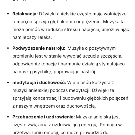
Relaksacja:
Dźwięki ‌anielskie często‍ mają wolniejsze ​
tempo,co sprzyja głębokiemu odprężeniu. Muzyka ta
może ⁤pomóc ‍w redukcji ⁢stresu​ i napięcia, umożliwiając
nam lepszy relaks.
Podwyższenie nastroju:
⁣ Muzyka o pozytywnym
brzmieniu jest w stanie wywołać uczucie ​szczęścia.
odpowiednie tonacje i harmonie ‌działają stymulująco
na naszą psychikę,‌ poprawiając‍ nastrój.
medytacja i duchowość:
Wiele osób korzysta‍ z
muzyki anielskiej​ podczas ⁢medytacji. Dźwięki te
sprzyjają koncentracji⁢ i budowaniu głębokich połączeń
‍z naszym wnętrzem oraz ‌duchowością.
Przebaczenie⁣ i ​uzdrowienie:
Muzyka anielska⁤ jest
często związana z⁣ uzdrawiającą energią.⁤ Pomaga w
przetwarzaniu emocji, co może ​prowadzić do ​