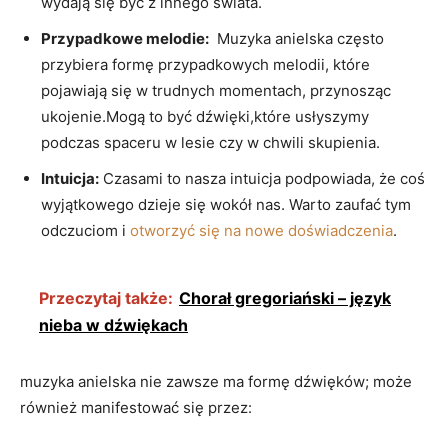
wydają się być ⁤z innego świata.
Przypadkowe⁤ melodie:
​ Muzyka anielska często
przybiera⁣ formę‍ przypadkowych⁤ melodii,‌ które​
pojawiają się w⁤ trudnych momentach, ‍przynosząc
ukojenie.Mogą to⁤ być dźwięki,które‌ usłyszymy⁣
podczas spaceru ‌w‌ lesie‍ czy w⁣ chwili skupienia.
Intuicja:
Czasami to nasza ⁤intuicja podpowiada, że coś
‍wyjątkowego ‍dzieje⁣ się wokół ⁢nas. Warto zaufać tym
odczuciom i
otworzyć się na nowe doświadczenia
.
Przeczytaj także:
Chorał gregoriański – język
nieba w dźwiękach
muzyka ‌anielska nie⁣ zawsze ma formę dźwięków; może⁤
również manifestować ⁤się przez: