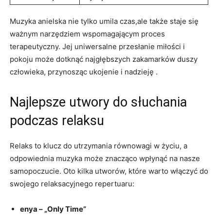
Muzyka anielska nie​ tylko umila czas,ale także ⁢staje się
ważnym narzędziem ⁢wspomagającym proces
terapeutyczny. Jej uniwersalne‍ przesłanie miłości⁢ i
pokoju⁢ może ⁣dotknąć najgłębszych zakamarków duszy
‌człowieka, przynosząc‍ ukojenie i​ nadzieję ⁤.
Najlepsze utwory do⁢ słuchania
podczas relaksu
Relaks to klucz do utrzymania‌ równowagi w⁢ życiu, a​
odpowiednia muzyka może ⁤znacząco ‍wpłynąć na nasze‍
samopoczucie. Oto kilka utworów, które‍ warto ⁤włączyć ​do
swojego relaksacyjnego repertuaru:
enya – „Only Time”