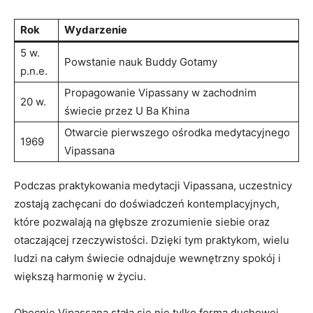
Rok
Wydarzenie
5 w.
Powstanie nauk Buddy​ Gotamy
p.n.e.
Propagowanie Vipassany w zachodnim
20 w.
świecie przez U Ba Khina
Otwarcie pierwszego ośrodka medytacyjnego
1969
Vipassana
Podczas praktykowania ⁢medytacji Vipassana, ‍uczestnicy ​
zostają⁣ zachęcani do doświadczeń kontemplacyjnych,
⁢które pozwalają na głębsze zrozumienie ⁤siebie oraz
otaczającej rzeczywistości. Dzięki tym praktykom, wielu
ludzi na całym świecie odnajduje wewnętrzny spokój⁢ i
‌większą harmonię w życiu.
Obecnie Vipassana stała się nie tylko ​formą duchowej