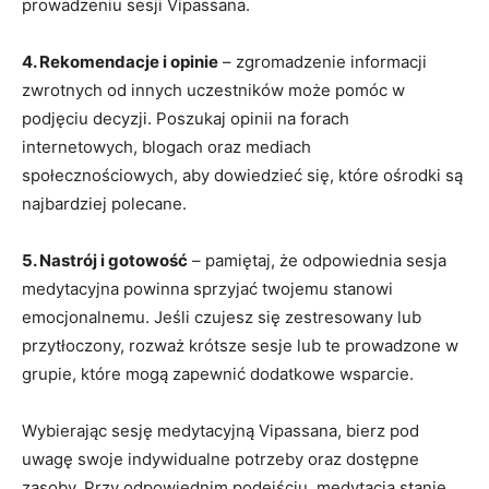
prowadzeniu sesji Vipassana.
4. Rekomendacje i opinie
– zgromadzenie informacji
zwrotnych od innych ‍uczestników⁢ może pomóc w
podjęciu decyzji.⁣ Poszukaj opinii ‍na forach
internetowych, blogach oraz mediach
społecznościowych, aby dowiedzieć ‌się, które⁤ ośrodki są⁢
najbardziej polecane.
5. Nastrój i gotowość
– pamiętaj, że odpowiednia sesja
medytacyjna powinna sprzyjać ‍twojemu stanowi
emocjonalnemu. Jeśli‍ czujesz​ się⁢ zestresowany ‍lub
przytłoczony,⁣ rozważ‍ krótsze sesje lub ⁤te prowadzone w
grupie, które ​mogą zapewnić dodatkowe wsparcie.
Wybierając ⁢sesję medytacyjną Vipassana, ⁢bierz pod
uwagę swoje indywidualne potrzeby oraz dostępne
zasoby. Przy odpowiednim podejściu, medytacja stanie