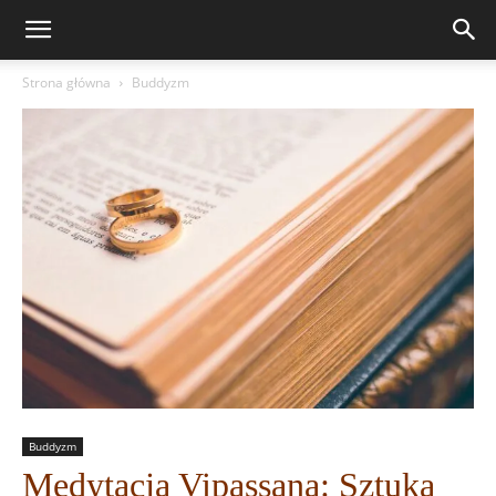
Strona główna
Buddyzm
Buddyzm
Medytacja Vipassana: Sztuka