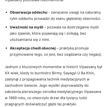
Obserwacja⁤ oddechu
⁣- zwracanie ⁤uwagi na⁢ naturalny⁤
rytm oddechu prowadzi do⁢ stanu głębokiej⁣ obecności.
Uważność na myśli
– pozwala‌ na dostrzeganie myśli
jako zjawisk, które pojawiają się i znikają, bez
utożsamiania się z nimi.
Akceptacja chwili obecnej
– ⁣praktyka promuje‍
przyjmowanie tego, ⁢co jest, ‌bez osądzania czy negacji.
Jednym z kluczowych momentów w historii Vipassany był
XX wiek, kiedy to ⁣burmistrz Birmy, Sayagyi⁢ U Ba Khin,
zasłynął z propagowania technik medytacyjnych w
zachodnim świecie. Jego wysiłki doprowadziły do
założenia pierwszego ośrodka medytacyjnego Vipassana
w 1969 roku, co ‌otworzyło ​drzwi dla tysięcy ludzi
pragnących doświadczyć głębi tej praktyki.