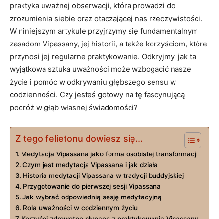
praktyka uważnej obserwacji, która prowadzi⁤ do
zrozumienia siebie ⁤oraz otaczającej nas rzeczywistości.
W niniejszym artykule przyjrzymy się fundamentalnym
zasadom Vipassany,‌ jej historii, a‍ także korzyściom, które
przynosi jej regularne praktykowanie. Odkryjmy, jak ta
wyjątkowa sztuka‌ uważności może wzbogacić nasze
życie​ i pomóc w odkrywaniu​ głębszego ‍sensu w
codzienności.⁤ Czy jesteś gotowy na tę fascynującą
podróż w⁣ głąb własnej świadomości?
Z tego felietonu dowiesz się...
Medytacja Vipassana jako forma osobistej transformacji
Czym‌ jest medytacja Vipassana i‌ jak działa
Historia ⁣medytacji Vipassana w tradycji buddyjskiej
Przygotowanie​ do pierwszej sesji​ Vipassana
Jak​ wybrać odpowiednią sesję⁣ medytacyjną
Rola uważności ‌w​ codziennym ⁢życiu
Korzyści zdrowotne ​płynące z praktykowania Vipassany