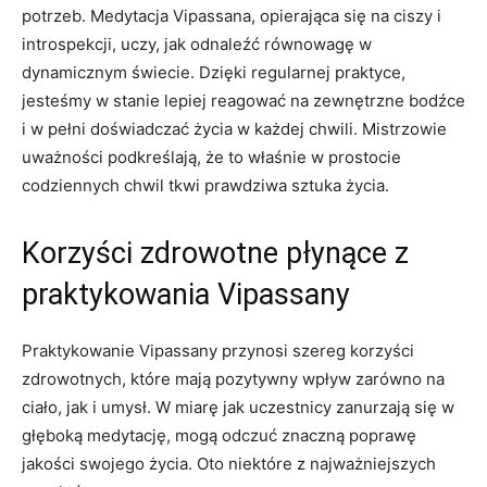
potrzeb. Medytacja Vipassana, ⁣opierająca się ⁣na ciszy i​
introspekcji, uczy, ⁣jak odnaleźć równowagę w
dynamicznym⁤ świecie. Dzięki regularnej praktyce,
jesteśmy w stanie lepiej reagować na zewnętrzne bodźce
i w ‌pełni‍ doświadczać życia⁤ w każdej chwili. Mistrzowie
⁢uważności podkreślają,⁣ że to właśnie w prostocie
codziennych chwil tkwi prawdziwa sztuka⁤ życia.
Korzyści zdrowotne ​płynące z
praktykowania Vipassany
Praktykowanie Vipassany przynosi ⁣szereg korzyści
zdrowotnych, które mają pozytywny​ wpływ zarówno na
ciało, ‌jak i umysł. W miarę jak ⁤uczestnicy zanurzają się ⁤w⁣
głęboką medytację, mogą odczuć‌ znaczną poprawę
jakości swojego życia. Oto niektóre z najważniejszych