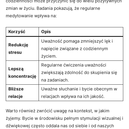
‌codzienności może przyczynić się⁤ do‌ wielu pozytywnych
zmian w życiu. ⁢Badania pokazują, że regularne
medytowanie wpływa na:
Korzyść
Opis
Uważność pomaga zmniejszyć lęk‍ i
Redukcję
napięcie związane z codziennym
stresu
życiem.
Regularne ćwiczenia ⁣uważności
Lepszą
zwiększają zdolność do skupienia się⁢
koncentrację
na zadaniach.
Bliższe
Uważne⁤ słuchanie i bycie obecnym ⁣w
relacje
relacjach wpływa na ich jakość.
Warto również zwrócić uwagę na ⁣kontekst, w jakim
⁣żyjemy. ⁣Bycie w środowisku pełnym stymulacji‌ wizualnej i
dźwiękowej⁤ często oddala nas od siebie i od naszych