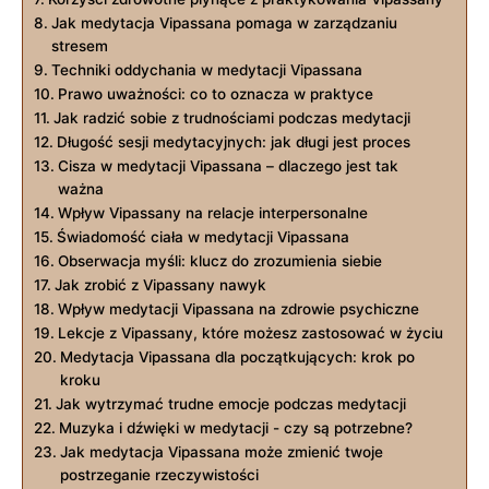
Jak medytacja Vipassana pomaga w ‍zarządzaniu
stresem
Techniki ‍oddychania w medytacji Vipassana
Prawo uważności: co to oznacza ⁣w praktyce
Jak radzić​ sobie z ‌trudnościami podczas‍ medytacji
Długość sesji medytacyjnych: jak‌ długi jest​ proces
Cisza w medytacji ​Vipassana – dlaczego jest tak
ważna
Wpływ Vipassany na relacje‌ interpersonalne
Świadomość ciała w medytacji Vipassana
Obserwacja myśli: klucz do zrozumienia siebie
Jak ⁤zrobić z ‌Vipassany nawyk
Wpływ medytacji Vipassana na zdrowie⁣ psychiczne
Lekcje z Vipassany, które możesz ‌zastosować w życiu
Medytacja Vipassana dla początkujących: krok po
kroku
Jak wytrzymać​ trudne emocje podczas medytacji
Muzyka i dźwięki w medytacji‍ -‍ czy ⁢są ⁣potrzebne?
Jak medytacja Vipassana może zmienić twoje
postrzeganie ⁢rzeczywistości