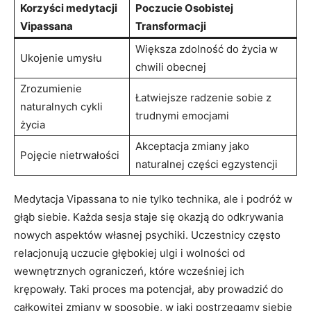
Korzyści medytacji
Poczucie Osobistej
Vipassana
Transformacji
Większa zdolność do życia w
Ukojenie umysłu
chwili obecnej
Zrozumienie
Łatwiejsze⁢ radzenie sobie z
naturalnych ⁢cykli
trudnymi emocjami
‌życia
Akceptacja⁤ zmiany‍ jako​
Pojęcie nietrwałości
naturalnej części⁢ egzystencji
Medytacja Vipassana to nie tylko⁢ technika, ​ale i podróż w
głąb siebie. Każda sesja staje się‌ okazją do ‌odkrywania
nowych⁢ aspektów własnej psychiki. Uczestnicy często
relacjonują ⁣uczucie głębokiej ulgi i wolności od‌
wewnętrznych ograniczeń, które ​wcześniej ich
krępowały. Taki proces ma potencjał, aby prowadzić do
całkowitej zmiany w sposobie, w jaki postrzegamy siebie⁢