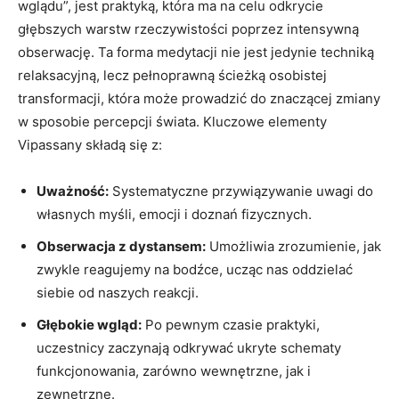
wglądu”, jest praktyką, która ma ​na celu⁢ odkrycie
głębszych warstw rzeczywistości poprzez intensywną
obserwację. Ta forma medytacji nie jest⁤ jedynie techniką⁢
relaksacyjną,‍ lecz pełnoprawną ścieżką osobistej⁣
transformacji, która‌ może prowadzić do znaczącej zmiany
w sposobie percepcji świata. Kluczowe ⁣elementy
Vipassany składą się z:
Uważność:
Systematyczne​ przywiązywanie uwagi do
własnych myśli, emocji i doznań fizycznych.
Obserwacja z dystansem:
Umożliwia​ zrozumienie, jak
zwykle reagujemy na bodźce, ucząc nas oddzielać
siebie od ​naszych reakcji.
Głębokie wgląd:
Po​ pewnym czasie praktyki,
⁢uczestnicy zaczynają⁤ odkrywać ​ukryte schematy​
funkcjonowania, zarówno wewnętrzne,⁣ jak i
zewnętrzne.