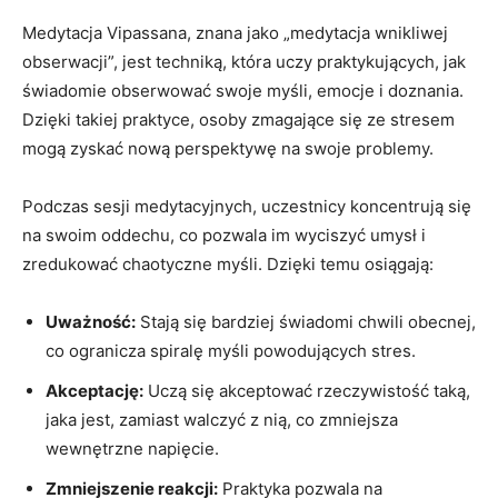
Medytacja Vipassana, znana jako „medytacja wnikliwej
obserwacji”,​ jest techniką, która uczy praktykujących, jak
świadomie obserwować⁤ swoje myśli, ​emocje i‍ doznania.
⁤Dzięki takiej ​praktyce, osoby zmagające się‍ ze stresem‍
mogą zyskać nową perspektywę na swoje problemy.
Podczas sesji ​medytacyjnych, uczestnicy koncentrują⁤ się
na swoim oddechu, co pozwala im wyciszyć umysł i
zredukować chaotyczne ‌myśli. Dzięki‌ temu osiągają:
Uważność:
Stają‍ się bardziej świadomi chwili obecnej,
co⁣ ogranicza⁢ spiralę myśli⁢ powodujących stres.
Akceptację:
Uczą‌ się akceptować rzeczywistość taką,
jaka jest, ⁤zamiast walczyć z nią, co zmniejsza
wewnętrzne napięcie.
Zmniejszenie reakcji:
Praktyka pozwala na