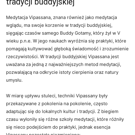
tradycji buddyjskiej
Medytacja Vipassana, ⁢znana⁢ również jako medytacja
wglądu, ma⁣ swoje korzenie w tradycji⁤ buddyjskiej,
sięgając czasów samego Buddy Gotamy, który żył w‍ V
wieku p.n.e. W jego naukach wyróżnia ⁤się praktyki, które
⁣pomagają kultywować⁢ głęboką świadomość i zrozumienie
rzeczywistości. W tradycji ​buddyjskiej Vipassana jest
uważana ​za‍ jedną z⁤ najważniejszych metod medytacji,
pozwalającą na odkrycie‌ istoty cierpienia oraz natury
umysłu.
W miarę upływu stuleci, techniki Vipassany były
przekazywane z pokolenia na pokolenie, często
adaptując⁤ się do lokalnych kultur i ‍tradycji. Z biegiem
czasu wyłoniły się⁣ różne szkoły medytacji, które⁢ różniły
się nieco podejściem‌ do praktyki,‌ jednak esencja
Vipassany pozostała niezmieniona: