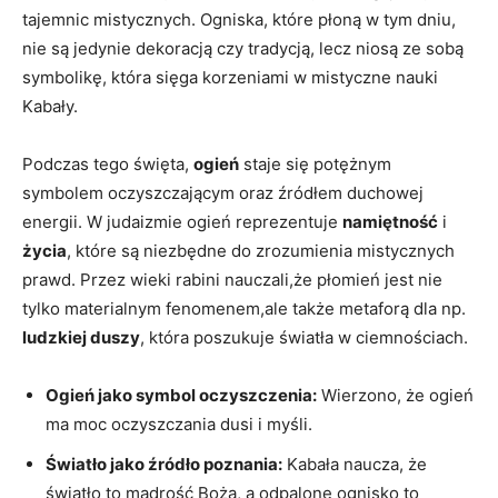
tajemnic ‌mistycznych. Ogniska, które płoną⁢ w tym ⁤dniu,‍
nie ‍są jedynie dekoracją czy tradycją, lecz niosą ze sobą ​
symbolikę, która sięga korzeniami w mistyczne nauki⁤
Kabały.
Podczas tego święta,‍
ogień
staje się potężnym
symbolem oczyszczającym⁤ oraz źródłem duchowej
energii. W judaizmie ogień reprezentuje
namiętność
i
życia
, które są niezbędne do zrozumienia mistycznych
prawd. Przez wieki rabini nauczali,że ​płomień jest nie
tylko materialnym fenomenem,ale także metaforą dla np.
ludzkiej duszy
, która poszukuje światła w ciemnościach.
Ogień jako symbol oczyszczenia:
Wierzono, że ogień
ma ​moc oczyszczania dusi i myśli.
Światło jako źródło poznania:
Kabała⁤ naucza, ‌że
światło to‍ mądrość ‍Boża, a odpalone ognisko⁣ to⁣