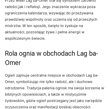
Przez wieki Lag ba-Omer stał się symbolem zarówno
radości,jak i refleksji. Jego znaczenie wykracza poza
ograniczenia ‍kalendarza, wzywając do przeżywania⁢
prawdziwej wspólnoty oraz uczenia się od​ przeszłych
⁢mistrzów. W ten ⁤sposób, święto to zyskuje​ na
aktualności, pozostając⁢ żywe i pełne energii w
współczesnym świecie.
Rola ognia w obchodach Lag​ ba-
Omer
Ogień zajmuje centralne miejsce w⁣ obchodach Lag ba-
Omer, symbolizując nie⁢ tylko radość, ale‍ i duchowe
odrodzenie. Tradycja palenia⁢ ognisk ma swoje korzenie w
biblijnych opowieściach, ⁤a także w mistycyzmie
żydowskim, gdzie ogień postrzegany jest jako narzędzie
oczyszczenia oraz manifestacji boskiej obecności.