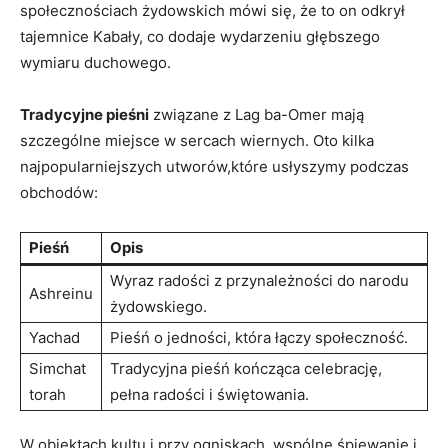
społecznościach żydowskich mówi się, że to on odkrył
tajemnice Kabały, co dodaje wydarzeniu głębszego​
wymiaru duchowego.
Tradycyjne pieśni
związane z Lag ba-Omer mają
szczególne ⁢miejsce w sercach wiernych. Oto kilka‍
najpopularniejszych‍ utworów,które usłyszymy podczas⁤
obchodów:
Pieśń
Opis
Wyraz radości ⁣z przynależności do ⁣narodu
Ashreinu
żydowskiego.
Yachad
Pieśń o jedności, która‌ łączy społeczność.
Simchat
Tradycyjna pieśń kończąca celebrację,
torah
pełna radości i świętowania.
W obiektach⁢ kultu i przy ogniskach, wspólne śpiewanie i