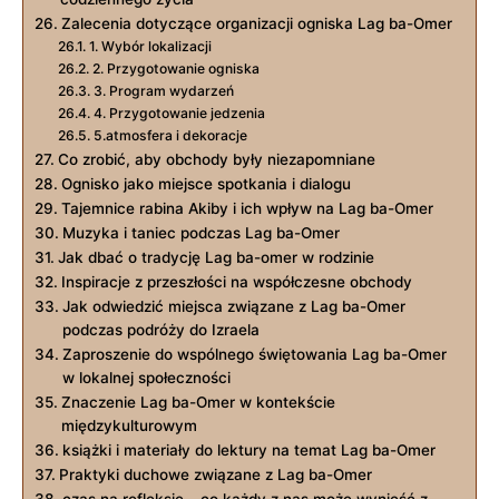
Zalecenia dotyczące⁣ organizacji ogniska Lag‌ ba-Omer
1. Wybór lokalizacji
2. Przygotowanie ​ogniska
3. Program wydarzeń
4. Przygotowanie jedzenia
5.atmosfera i dekoracje
Co zrobić, aby obchody były niezapomniane
Ognisko jako miejsce​ spotkania i dialogu
Tajemnice rabina Akiby i ich wpływ na Lag ⁢ba-Omer
Muzyka i taniec podczas ⁢Lag ba-Omer
Jak⁢ dbać o tradycję Lag ba-omer‌ w rodzinie
Inspiracje z przeszłości na współczesne obchody
Jak odwiedzić miejsca związane ‍z Lag ba-Omer
podczas podróży do Izraela
Zaproszenie do wspólnego świętowania‍ Lag ba-Omer
w ‍lokalnej społeczności
Znaczenie Lag ba-Omer w kontekście
międzykulturowym
książki i materiały do ⁢lektury na temat Lag ‍ba-Omer
Praktyki duchowe związane z Lag ⁢ba-Omer
czas na refleksję – co każdy​ z nas może wynieść⁤ z