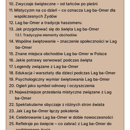
Zwyczaje świąteczne –⁤ od ⁢tańców po‍ pieśni
Mistycyzm na⁤ co dzień – co oznacza Lag ba-Omer dla
współczesnych Żydów
Lag ba-Omer a tradycje haszomeru
Jak przygotować się do⁣ święta Lag ba-Omer
Tradycyjne elementy obchodów
Wspólne‌ świętowanie ​– znaczenie społeczności w ‍Lag
ba-Omer
Znane miejsca obchodów​ Lag ba-Omer w ⁣Polsce
Jakie potrawy serwować podczas święta
Legendy związane z Lag ba-Omer
Edukacja i warsztaty dla⁢ dzieci podczas Lag ba-Omer
Psychologiczny wymiar świętowania Lag ba-Omer
Ogień ‍jako symbol odnowy i oczyszczenia
Najważniejsze przesłania mistyczne związane z Lag
ba-Omer
Spektakularne obyczaje z różnych stron ​świata
Jak Lag‌ ba-Omer łączy pokolenia
Celebrowanie⁢ Lag ba-Omer ​w dobie ‍nowoczesności
Refleksje‌ po święcie – co zabrać z ‌Lag ba-Omer do​
codziennego życia