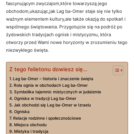
fascynującym zwyczajom,które⁤ towarzyszą jego
obchodom,ukazując,jak Lag ba-Omer ⁣staje się nie tylko
ważnym elementem ⁣kultury,ale ⁤także⁣ okazją do spotkań i
wspólnego świętowania.⁣ Przygotujcie się na ‌podróż ⁢po
żydowskich tradycjach ognisk i mistycyzmu, która
otworzy przed Wami nowe horyzonty w zrozumieniu tego
niezwykłego⁣ święta.
Z tego felietonu dowiesz się...
Lag ba-Omer – historia i znaczenie święta
Rola ognia w obchodach Lag​ ba-Omer
Symbolika tajemnic mistycznych w judaizmie
Ogniska w tradycji Lag ba-Omer
Jak obchodzi się Lag ba-Omer w Izraelu
Ogniska
Relacje rodzinne ⁤i społecznościowe
Miejsca‌ obchodu
Mistyka i ⁣tradycja