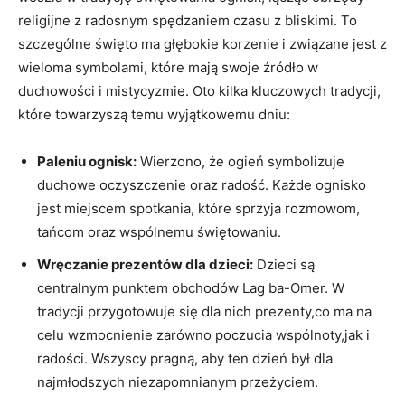
religijne z ‍radosnym spędzaniem czasu z ⁣bliskimi. To
szczególne święto ma głębokie korzenie i⁣ związane ⁣jest z
⁣wieloma symbolami, które mają swoje źródło w
duchowości i mistycyzmie. Oto kilka kluczowych​ tradycji,
które ⁣towarzyszą temu wyjątkowemu dniu:
Paleniu ognisk:
Wierzono, że ogień symbolizuje
duchowe oczyszczenie oraz radość. Każde ognisko
‌jest miejscem spotkania, które sprzyja rozmowom,
tańcom oraz wspólnemu świętowaniu.
Wręczanie prezentów dla⁤ dzieci:
Dzieci ⁤są
centralnym punktem obchodów ⁤Lag ba-Omer. W
tradycji przygotowuje się dla nich⁣ prezenty,co ‍ma na
celu wzmocnienie zarówno poczucia​ wspólnoty,jak i
radości. Wszyscy ‌pragną, aby ten dzień był dla
najmłodszych niezapomnianym ‍przeżyciem.