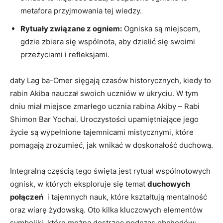
metafora‌ przyjmowania tej wiedzy.
Rytuały związane⁣ z ogniem:
Ogniska są miejscem,
gdzie‌ zbiera się wspólnota, ​aby dzielić⁤ się swoimi
przeżyciami i refleksjami.
daty Lag ba-Omer ‍sięgają ⁢czasów historycznych, kiedy to
rabin Akiba nauczał swoich⁤ uczniów w ukryciu. W tym
dniu miał miejsce zmarłego ucznia rabina Akiby – Rabi
Shimon Bar Yochai. Uroczystości upamiętniające jego
życie są ⁤wypełnione tajemnicami ⁤mistycznymi, które
pomagają zrozumieć, jak‌ wnikać w doskonałość duchową.
Integralną częścią tego⁢ święta jest rytuał wspólnotowych
ognisk, w których eksploruje się temat
duchowych
połączeń
⁣ i tajemnych nauk, które kształtują mentalność
oraz wiarę żydowską. Oto kilka kluczowych elementów
symboliki, które można dostrzec​ podczas obchodów: