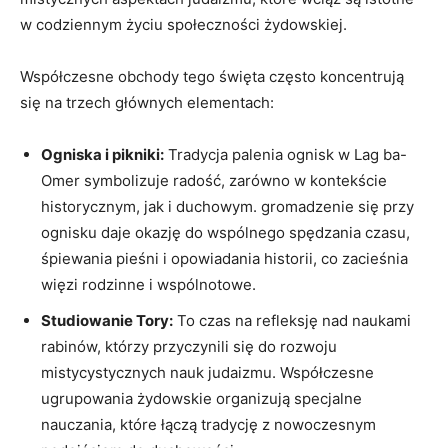
w codziennym życiu społeczności żydowskiej.
Współczesne ⁤obchody​ tego święta często ​koncentrują
się na trzech głównych elementach:
Ogniska i ⁤pikniki:
Tradycja palenia ognisk w Lag ba-
Omer symbolizuje radość, zarówno‌ w kontekście‌
historycznym, jak i duchowym. gromadzenie się⁤ przy‍
ognisku daje⁤ okazję​ do wspólnego spędzania czasu,⁤
śpiewania⁤ pieśni i opowiadania ⁣historii, co ‌zacieśnia
więzi⁣ rodzinne i wspólnotowe.
Studiowanie‌ Tory:
⁣To czas ⁣na refleksję nad ⁤naukami
rabinów, którzy przyczynili się do rozwoju
mistycystycznych nauk judaizmu. Współczesne⁣
ugrupowania żydowskie organizują specjalne
nauczania, które łączą tradycję ‌z nowoczesnym