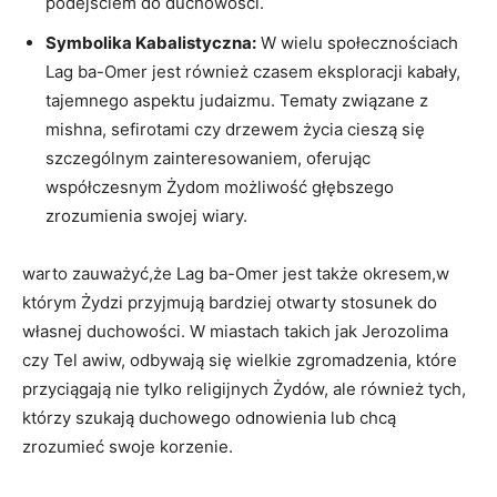
podejściem do duchowości.
Symbolika Kabalistyczna:
‍W wielu społecznościach
Lag ba-Omer jest ⁣również czasem eksploracji kabały,
tajemnego aspektu judaizmu. Tematy związane z
mishna, sefirotami czy drzewem ⁤życia cieszą się
szczególnym zainteresowaniem, oferując
współczesnym Żydom możliwość głębszego
⁤zrozumienia swojej wiary.
warto zauważyć,że Lag ba-Omer jest także okresem,w
którym​ Żydzi ​przyjmują bardziej otwarty stosunek do
własnej duchowości. W miastach takich jak Jerozolima⁤
czy Tel awiw, odbywają⁢ się ‍wielkie ‌zgromadzenia, które
przyciągają ⁢nie tylko religijnych⁣ Żydów, ale również tych,⁣
którzy szukają ⁤duchowego odnowienia lub chcą
zrozumieć swoje‌ korzenie.