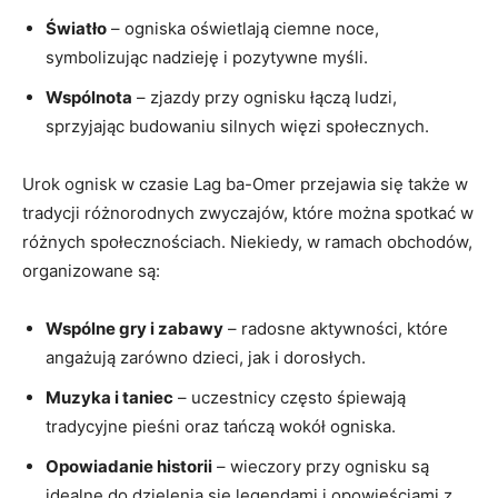
Światło
–‌ ogniska⁣ oświetlają ciemne‍ noce,
symbolizując nadzieję i pozytywne myśli.
Wspólnota
⁣– zjazdy przy ​ognisku łączą⁢ ludzi,
sprzyjając budowaniu silnych więzi⁣ społecznych.
Urok ognisk w czasie Lag ba-Omer przejawia się ‌także w
tradycji różnorodnych zwyczajów, które można spotkać w
różnych społecznościach. Niekiedy,⁤ w ramach obchodów,⁣
organizowane są:
Wspólne ⁣gry i zabawy
‌– radosne aktywności, które
angażują zarówno dzieci, jak i‌ dorosłych.
Muzyka i taniec
– uczestnicy często śpiewają
tradycyjne pieśni oraz tańczą wokół ogniska.
Opowiadanie historii
– wieczory przy ognisku są
idealne do dzielenia się legendami i opowieściami z