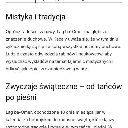
Mistyka i ⁣tradycja
Oprócz radości ⁣i zabawy, Lag ba-Omer ma ⁢głębsze
znaczenie duchowe. W Kabały uważa się, że w tym dniu
cyklicznie łączą się ze sobą wszystkie poziomy duchowe.
Ludzie często odwiedzają rabinów i naukowców, aby
wysłuchać wykładów ⁤na temat tajemnic mistycznych i
odkryć, ‍jak lepiej zrozumieć ​swoją wiarę.
Zwyczaje świąteczne –⁤ od ⁢tańców
po‍ pieśni
Lag ba-Omer, obchodzone‍ 18 dnia miesiąca Ijar w
kalendarzu hebrajskim, to radosne święto, które łączy
różnorodne tradycje i rytuały, w tym tańce i pieśni. W