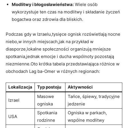
Modlitwy i błogosławieństwa:
Wiele osób
wykorzystuje ten czas ⁣na modlitwy i składanie życzeń
bogactwa oraz ‌zdrowia dla​ bliskich.
Podczas ⁤gdy​ w ⁤Izraelu,tysięce ognisk rozświetlają nocne
niebo,w innych ⁢miejscach,jak na⁢ przykład w
diasporze,lokalne społeczności organizują mniejsze
spotkania,jednak emocje i ducha wspólnoty ⁢pozostają
niezmienne.Oto krótka tabela przedstawiająca ​różnice w
obchodach ⁤Lag ba-Omer w‌ różnych​ regionach:
Lokalizacja
Typ ⁢postoju
Aktywności
Masowe
Tańce, śpiewy, tradycyjne
Izrael
ogniska
​jedzenie
Spotkania
Ogniska w parkach,
USA
⁤rodzinne
wspólne‌ modlitwy