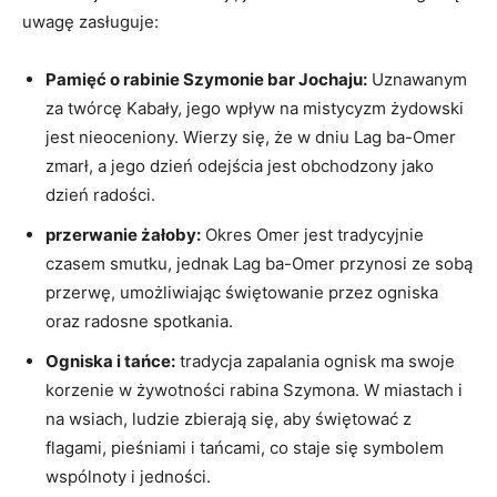
uwagę ​zasługuje:
Pamięć o rabinie Szymonie bar Jochaju:
Uznawanym
za twórcę ⁢Kabały, jego wpływ na mistycyzm żydowski
jest nieoceniony.⁢ Wierzy się, że w dniu Lag ba-Omer
zmarł, ⁤a jego dzień odejścia jest obchodzony jako
dzień radości.
przerwanie żałoby:
‌Okres Omer jest tradycyjnie‍
czasem ⁢smutku, jednak Lag ba-Omer przynosi ze sobą
⁣przerwę, umożliwiając świętowanie przez ogniska
oraz radosne​ spotkania.
Ogniska i tańce:
tradycja zapalania ognisk ma swoje
korzenie w żywotności ‍rabina Szymona. W⁢ miastach⁢ i
na wsiach, ludzie zbierają​ się, aby świętować z
flagami, pieśniami i tańcami, co staje się symbolem
wspólnoty i jedności.