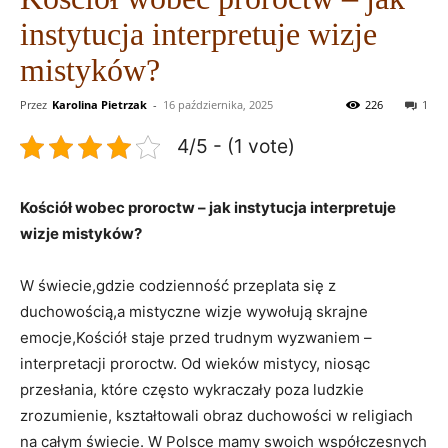
instytucja interpretuje wizje
mistyków?
Przez
Karolina Pietrzak
-
16 października, 2025
226
1
4/5 - (1 vote)
Kościół​ wobec proroctw – jak instytucja ​interpretuje
wizje mistyków?
W świecie,gdzie ⁤codzienność przeplata się z
duchowością,a mistyczne ​wizje wywołują skrajne ​
emocje,Kościół ⁤staje przed trudnym wyzwaniem –
interpretacji proroctw. Od wieków⁢ mistycy, niosąc
przesłania, które często wykraczały poza ludzkie
zrozumienie,⁣ kształtowali‍ obraz duchowości​ w religiach
na całym ‌świecie. W Polsce mamy swoich współczesnych