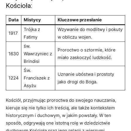
Kościoła:
Data
Mistycy
Kluczowe przesłanie
Trójka z
Wzywanie do ⁢modlitwy i pokuty
1917
⁣Fatimy
w obliczu wojen.
św.
Proroctwo o sztormie, ‌które
1630
Wawrzyniec z​
miało zaskoczyć ⁤ludzkość.
Brindisi
Św.
Uznanie ubóstwa i prostoty
1224
‌Franciszek z
jako drogi do Boga.
Asyżu
Kościół, przyjmując proroctwa do swojego⁤ nauczania,
kieruje się ‌nie tylko ich treścią, ⁢ale także kontekstem
historycznym i duchowym, w jakim powstały. W ten
sposób, odgrywają one istotną rolę w dziedzictwie
duchowym Kościoła oraz jego ‍relacji z wiernymi.