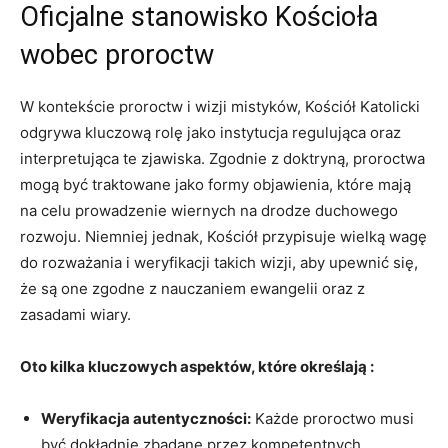
Oficjalne stanowisko Kościoła
wobec proroctw
W kontekście proroctw i wizji mistyków, Kościół Katolicki
odgrywa kluczową rolę jako instytucja regulująca oraz⁤
interpretująca te zjawiska. Zgodnie z doktryną, ‍proroctwa⁣
mogą być traktowane jako formy‍ objawienia, które mają
na celu prowadzenie wiernych na drodze duchowego
rozwoju. Niemniej ⁤jednak, ⁤Kościół⁢ przypisuje wielką wagę
do rozważania i weryfikacji takich wizji, ‍aby⁣ upewnić się,
‍że są one zgodne z nauczaniem ewangelii oraz z
zasadami wiary.
Oto kilka kluczowych‌ aspektów, które ‍określają :
Weryfikacja autentyczności:
Każde proroctwo musi
być ​dokładnie zbadane przez kompetentnych