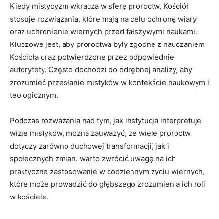
Kiedy mistycyzm wkracza w sferę proroctw, Kościół
stosuje ‍rozwiązania, ⁤które mają na celu ochronę wiary
oraz uchronienie​ wiernych przed fałszywymi ​naukami.
Kluczowe‍ jest, aby ‍proroctwa ​były zgodne z nauczaniem
Kościoła oraz potwierdzone ​przez odpowiednie
autorytety. Często dochodzi do odrębnej ‍analizy, aby
zrozumieć ⁣przesłanie mistyków w kontekście naukowym i
teologicznym.
Podczas rozważania nad tym, jak ‍instytucja​ interpretuje
wizje mistyków, można zauważyć, że​ wiele proroctw
dotyczy zarówno duchowej transformacji, jak i
⁢społecznych ​zmian. warto zwrócić uwagę na ich
praktyczne zastosowanie⁤ w⁣ codziennym ‌życiu wiernych,
które ​może prowadzić do głębszego zrozumienia ich‌ roli
w kościele.