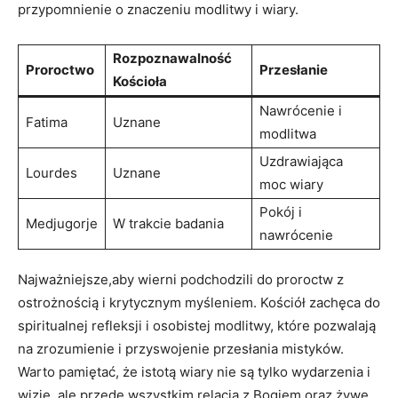
przypomnienie o znaczeniu modlitwy i wiary.
Rozpoznawalność
Proroctwo
Przesłanie
Kościoła
Nawrócenie i
Fatima
Uznane
⁢modlitwa
Uzdrawiająca
Lourdes
Uznane
moc wiary
Pokój i
Medjugorje
W ⁤trakcie badania
nawrócenie
Najważniejsze,aby wierni podchodzili do proroctw z​
ostrożnością i krytycznym myśleniem. Kościół zachęca do
‍spiritualnej refleksji i osobistej modlitwy, które pozwalają
na zrozumienie i przyswojenie przesłania mistyków.
Warto pamiętać, że istotą wiary nie są tylko ‌wydarzenia i
wizje, ale przede wszystkim‍ relacja ​z Bogiem oraz żywe