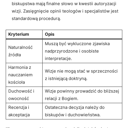
biskupstwa mają finalne słowo w kwestii autoryzacji‌
wizji. Zasięgnięcie opinii teologów‌ i specjalistów jest
standardową procedurą.
Kryterium
Opis
Muszą być wykluczone ⁤zjawiska
Naturalność
nadprzyrodzone i osobiste
źródła
interpretacje.
Harmonia z
Wizje nie mogą⁢ stać ⁢w ⁤sprzeczności
nauczaniem
z istniejącą doktryną.
kościoła
Duchowość​ i
Wizje⁤ powinny prowadzić do bliższej
owocność
relacji z Bogiem.
Recenzja i
Ostateczna decyzja ⁢należy do
akceptacja
biskupów i​ duchowieństwa.