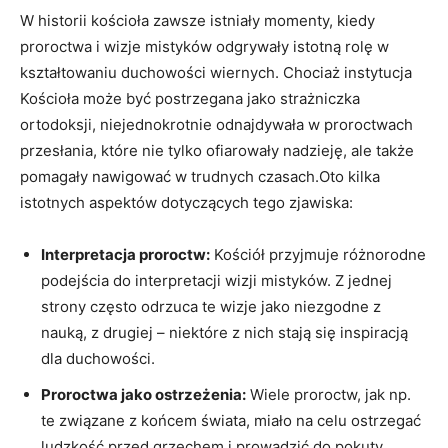
W historii kościoła⁢ zawsze istniały momenty, kiedy⁣
proroctwa i wizje mistyków odgrywały istotną rolę⁣ w
kształtowaniu duchowości wiernych.⁤ Chociaż instytucja
Kościoła może być‍ postrzegana jako strażniczka
‍ortodoksji, niejednokrotnie odnajdywała w proroctwach
przesłania,‌ które nie tylko ofiarowały nadzieję, ale​ także
‍pomagały nawigować w trudnych czasach.Oto kilka
istotnych aspektów dotyczących tego zjawiska:
Interpretacja‍ proroctw:
Kościół przyjmuje różnorodne
podejścia do interpretacji wizji mistyków. Z jednej
strony często odrzuca te wizje jako niezgodne z
nauką, z drugiej – niektóre z nich stają ⁣się inspiracją
dla⁣ duchowości.
Proroctwa jako‍ ostrzeżenia:
Wiele ⁢proroctw, jak np.
te związane z końcem świata, miało na celu ostrzegać
ludzkość przed grzechem i prowadzić do pokuty.