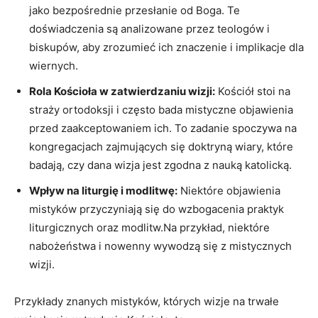
jako bezpośrednie⁤ przesłanie od Boga. Te
doświadczenia są analizowane przez teologów i
biskupów, aby zrozumieć ich znaczenie i implikacje⁣ dla
wiernych.
Rola Kościoła w zatwierdzaniu wizji:
Kościół stoi na
straży ortodoksji i często bada mistyczne objawienia​
przed zaakceptowaniem ich. To zadanie spoczywa na
kongregacjach zajmujących się ⁣doktryną⁣ wiary,⁤ które
⁢badają, czy dana wizja​ jest zgodna z nauką katolicką.
Wpływ na liturgię i modlitwę:
Niektóre ⁤objawienia
mistyków przyczyniają się do wzbogacenia praktyk
liturgicznych oraz‍ modlitw.Na przykład, niektóre
nabożeństwa i‍ nowenny wywodzą się z mistycznych
wizji.
Przykłady znanych mistyków,​ których wizje na trwałe