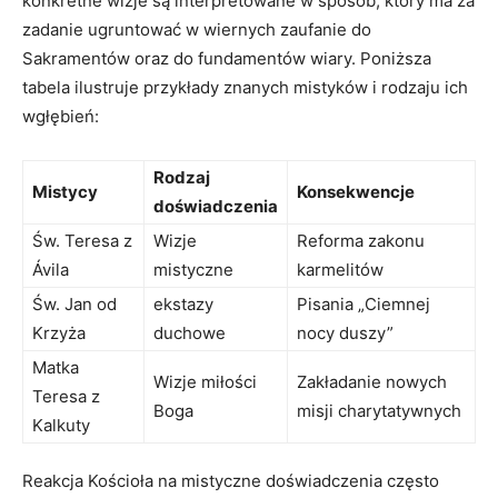
konkretne wizje są interpretowane w ⁣sposób, który ma za
zadanie ugruntować ​w wiernych zaufanie ⁣do
⁢Sakramentów oraz do fundamentów​ wiary. Poniższa
tabela ilustruje przykłady znanych mistyków i rodzaju ich
wgłębień:
Rodzaj
Mistycy
Konsekwencje
doświadczenia
Św. Teresa z
Wizje
Reforma zakonu
Ávila
mistyczne
karmelitów
Św. Jan⁢ od
ekstazy
Pisania⁣ „Ciemnej⁤
Krzyża
duchowe
nocy‌ duszy”
Matka
Wizje miłości
Zakładanie nowych‌
Teresa z
Boga
misji charytatywnych
Kalkuty
Reakcja Kościoła na mistyczne doświadczenia często