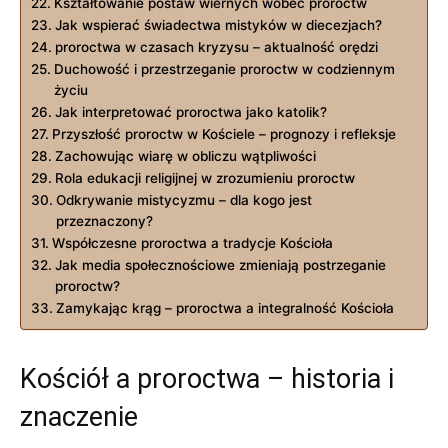
Kształtowanie postaw wiernych wobec ​proroctw
Jak ⁣wspierać świadectwa mistyków w diecezjach?
proroctwa w czasach⁣ kryzysu ​– aktualność orędzi
Duchowość i przestrzeganie proroctw w codziennym
życiu
Jak interpretować proroctwa jako katolik?
Przyszłość proroctw w Kościele – prognozy i refleksje
Zachowując wiarę w obliczu wątpliwości
Rola edukacji religijnej w zrozumieniu proroctw
Odkrywanie mistycyzmu​ – dla kogo jest
przeznaczony?
Współczesne proroctwa a tradycje Kościoła
Jak media społecznościowe zmieniają postrzeganie
proroctw?
Zamykając krąg – proroctwa a integralność Kościoła
Kościół a proroctwa – historia i
‌znaczenie