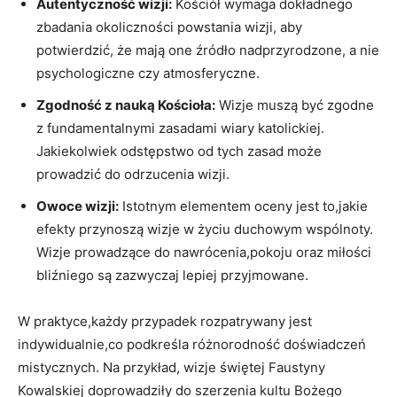
Autentyczność wizji:
Kościół wymaga‍ dokładnego
zbadania okoliczności powstania‍ wizji, aby
potwierdzić, ​że mają one źródło nadprzyrodzone, a nie
psychologiczne czy atmosferyczne.
Zgodność z nauką Kościoła:
Wizje⁤ muszą być zgodne
‍z fundamentalnymi zasadami wiary katolickiej.
Jakiekolwiek odstępstwo od tych ⁣zasad może⁢
prowadzić do odrzucenia wizji.
Owoce wizji:
Istotnym elementem oceny jest ⁣to,jakie
efekty przynoszą wizje w życiu ‌duchowym wspólnoty.
Wizje prowadzące do‍ nawrócenia,pokoju ⁣oraz miłości
bliźniego są‌ zazwyczaj lepiej ⁢przyjmowane.
W ‍praktyce,każdy‌ przypadek rozpatrywany jest
indywidualnie,co ‌podkreśla różnorodność doświadczeń
mistycznych. Na przykład, wizje świętej‍ Faustyny
Kowalskiej doprowadziły do szerzenia kultu Bożego