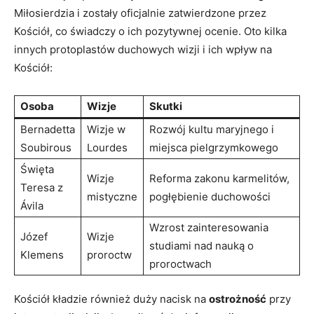
Miłosierdzia i zostały⁤ oficjalnie‌ zatwierdzone przez
Kościół, co świadczy o ich⁢ pozytywnej‍ ocenie. Oto kilka‍
innych protoplastów duchowych wizji i ich wpływ na
Kościół:
Osoba
Wizje
Skutki
Bernadetta
Wizje w
Rozwój‍ kultu maryjnego i
Soubirous
Lourdes
miejsca pielgrzymkowego
Święta
Wizje
Reforma‍ zakonu⁣ karmelitów,
Teresa‌ z
mistyczne
pogłębienie​ duchowości
Ávila
Wzrost ‌zainteresowania
Józef
Wizje
studiami nad‌ nauką o
Klemens
proroctw
⁢proroctwach
Kościół​ kładzie ‍również duży ‌nacisk na
ostrożność
przy