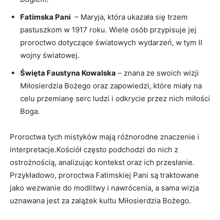
Fatimska Pani
​ – ‌Maryja, która ‍ukazała się trzem
pastuszkom w 1917 roku. Wiele osób przypisuje jej
proroctwo​ dotyczące światowych wydarzeń, w tym II
wojny⁣ światowej.
Święta ‌Faustyna Kowalska
– znana ze swoich wizji⁢
Miłosierdzia Bożego⁤ oraz ​zapowiedzi,‌ które miały na⁤
celu przemianę serc ‌ludzi i odkrycie przez nich miłości
Boga.
Proroctwa tych mistyków‍ mają różnorodne znaczenie i
interpretacje.Kościół często⁢ podchodzi do nich z
ostrożnością,​ analizując kontekst oraz ich‍ przesłanie.
Przykładowo, proroctwa⁤ Fatimskiej Pani są traktowane
jako wezwanie do modlitwy i nawrócenia, a sama wizja
uznawana jest za zalążek kultu Miłosierdzia Bożego.