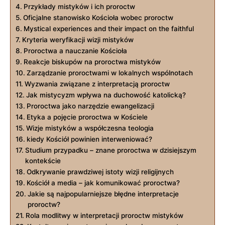
Przykłady⁢ mistyków i ich proroctw
Oficjalne stanowisko Kościoła wobec proroctw
Mystical experiences⁢ and their impact on the faithful
Kryteria weryfikacji wizji‌ mistyków
Proroctwa a nauczanie Kościoła
Reakcje biskupów na proroctwa mistyków
Zarządzanie proroctwami w ​lokalnych wspólnotach
Wyzwania związane z ⁣interpretacją proroctw
Jak mistycyzm wpływa na duchowość katolicką?
Proroctwa jako narzędzie ewangelizacji
Etyka a pojęcie proroctwa w Kościele
Wizje mistyków a ​współczesna teologia
kiedy Kościół ⁤powinien interweniować?
Studium przypadku – znane proroctwa w dzisiejszym
kontekście
Odkrywanie prawdziwej istoty wizji religijnych
Kościół a media – jak komunikować proroctwa?
Jakie są najpopularniejsze błędne interpretacje
proroctw?
Rola modlitwy w interpretacji proroctw mistyków