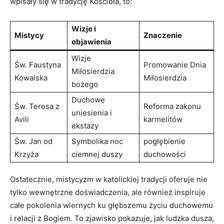
wpisały się w tradycję Kościoła, to:
Wizje i⁤
Mistycy
Znaczenie
objawienia
Wizje
Św. Faustyna
Promowanie Dnia
Miłosierdzia
Kowalska
Miłosierdzia
bożego
Duchowe ​
Św.⁣ Teresa​ z
Reforma zakonu
uniesienia i
Avili
karmelitów
ekstazy
Św. Jan od
Symbolika ‍noc
pogłębienie
Krzyża
ciemnej duszy
⁢duchowości
Ostatecznie, mistycyzm w katolickiej tradycji oferuje⁢ nie
tylko wewnętrzne doświadczenia, ale również inspiruje
całe ‌pokolenia wiernych ku głębszemu⁣ życiu duchowemu
i relacji​ z​ Bogiem. To zjawisko pokazuje, jak ludzka dusza,