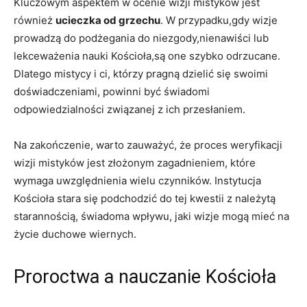
Kluczowym aspektem w ocenie wizji mistyków jest
również
ucieczka od grzechu
. W przypadku,gdy wizje
prowadzą do podżegania do niezgody,nienawiści lub
lekceważenia nauki ⁣Kościoła,są ⁢one szybko odrzucane.
Dlatego mistycy i⁢ ci, którzy pragną dzielić⁣ się swoimi
⁢doświadczeniami, powinni być ⁤świadomi
odpowiedzialności związanej z ich przesłaniem.
Na zakończenie, warto zauważyć, że proces weryfikacji
wizji mistyków jest złożonym zagadnieniem, które
wymaga uwzględnienia wielu czynników. Instytucja
Kościoła​ stara się podchodzić do tej kwestii z należytą
starannością, świadoma wpływu, jaki wizje ‌mogą mieć na
życie duchowe wiernych.
Proroctwa a nauczanie Kościoła