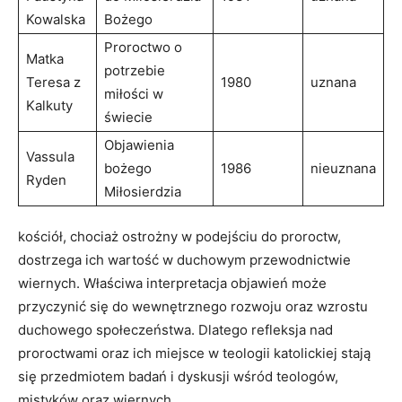
⁢Kowalska
Bożego
Proroctwo o
Matka
potrzebie
Teresa z
1980
uznana
miłości w
⁣Kalkuty
świecie
Objawienia
Vassula
bożego
1986
nieuznana
Ryden
Miłosierdzia
kościół, chociaż ostrożny w podejściu do proroctw,
dostrzega ich wartość ⁣w duchowym przewodnictwie
wiernych. Właściwa⁣ interpretacja objawień może
przyczynić się do wewnętrznego rozwoju oraz ​wzrostu
duchowego społeczeństwa. Dlatego refleksja​ nad
proroctwami oraz ich miejsce w teologii katolickiej stają
się przedmiotem badań i dyskusji wśród teologów,
mistyków oraz wiernych.