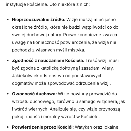
instytucje kościelne. Oto niektóre z nich:
Nieprzeczuwalne źródło:
Wizje muszą ⁤mieć jasno
określone źródło, które⁢ nie⁢ budzi wątpliwości⁢ co do
swojej duchowej natury. Prawo kanoniczne zwraca⁤
uwagę na konieczność potwierdzenia, że wizja nie
pochodzi z własnych myśli⁢ mistyka.
Zgodność z nauczaniem Kościoła:
Treść wizji musi
być zgodna z katolicką doktryną​ i zasadami wiary.
Jakiekolwiek odstępstwo ‌od podstawowych
dogmatów może spowodować​ odrzucenie wizji.
Owocność duchowa:
Wizje powinny⁤ prowadzić do
wzrostu ​duchowego, zarówno u samego wizjonera, jak
i wśród ‍wiernych. Analizuje się, czy wizje przynoszą
pokój, radość⁣ i moralny wzrost w ‍Kościele.
Potwierdzenie przez Kościół:
Watykan oraz lokalne