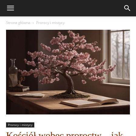
Strona główna
Prorocy i mistycy
Prorocy i mistycy
Kościół wobec proroctw – jak