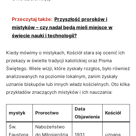
Przeczytaj także:
Przyszłość proroków i
mistyków – czy nadal będą mieli miejsce w
świecie nauki i technologii?
Kiedy‌ mówimy‌ o mistykach, Kościół stara się ocenić ich
przekazy w świetle​ tradycji katolickiej oraz Pisma
Świętego. Wiele wizji, które zyskały ‍rozgłos, było również
analizowanych na poziomie lokalnym, zanim zyskały
uznanie biskupów lub innych władz kościelnych. Oto‌ kilka
przykładów znaczących ​mistyków i ich⁤ nauczania:
Data
mystyk
Proroctwo
Kościół
⁤Objawienia
Św.
Nabożeństwo
Faustyna
do Miłosierdzia
1931
uznana