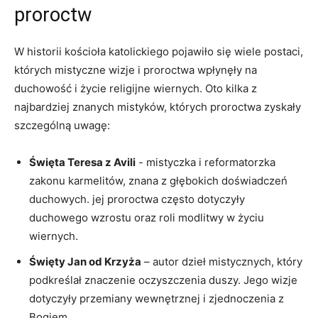
proroctw
W ‌historii kościoła katolickiego ‍pojawiło ‌się wiele postaci,
których mistyczne wizje⁢ i proroctwa wpłynęły​ na
duchowość i ⁢życie religijne ⁢wiernych. Oto kilka z
najbardziej ⁢znanych mistyków, których ‍proroctwa zyskały
szczególną uwagę:
Święta Teresa⁣ z ‌Avili
⁢-⁢ mistyczka i reformatorzka
zakonu⁣ karmelitów, ⁢znana z głębokich doświadczeń
duchowych. ​jej proroctwa często dotyczyły
duchowego wzrostu oraz roli modlitwy w życiu
wiernych.
Święty Jan od‌ Krzyża
– autor dzieł mistycznych, który
podkreślał znaczenie oczyszczenia ⁤duszy. Jego wizje
dotyczyły przemiany wewnętrznej i ⁣zjednoczenia z
Bogiem.