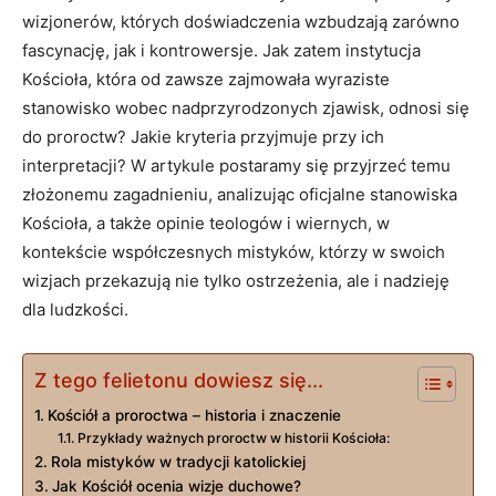
wizjonerów, których doświadczenia wzbudzają zarówno⁢
fascynację, jak i kontrowersje. ⁢Jak zatem instytucja
Kościoła, która od zawsze zajmowała wyraziste
stanowisko wobec nadprzyrodzonych zjawisk, odnosi się
do proroctw? Jakie kryteria przyjmuje przy ich
interpretacji? W ​artykule postaramy‌ się przyjrzeć temu⁤
złożonemu‌ zagadnieniu, analizując oficjalne ‍stanowiska
Kościoła,⁣ a także opinie ‍teologów i wiernych, w
kontekście współczesnych mistyków, którzy w swoich⁤
wizjach⁤ przekazują nie tylko ostrzeżenia, ale i nadzieję​
dla ludzkości.
Z tego felietonu dowiesz się...
Kościół a proroctwa – historia i ‌znaczenie
Przykłady ważnych proroctw w historii Kościoła:
Rola mistyków w tradycji katolickiej
Jak Kościół ⁣ocenia⁤ wizje ‌duchowe?