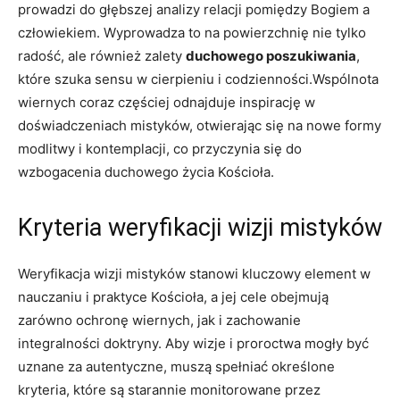
⁣prowadzi do głębszej​ analizy relacji pomiędzy Bogiem⁣ a
człowiekiem. Wyprowadza to ⁤na powierzchnię nie tylko
radość, ale również zalety‍
duchowego poszukiwania
,
które ⁣szuka sensu w cierpieniu i codzienności.Wspólnota‌
wiernych coraz częściej‌ odnajduje inspirację w
doświadczeniach mistyków, otwierając się ‍na nowe formy
‌modlitwy i kontemplacji, co przyczynia się do
wzbogacenia duchowego życia ⁤Kościoła.
Kryteria weryfikacji wizji‌ mistyków
Weryfikacja wizji mistyków stanowi kluczowy element ⁤w
nauczaniu i praktyce Kościoła, a​ jej ‌cele obejmują
zarówno ochronę wiernych, jak i zachowanie
integralności doktryny. Aby wizje i proroctwa​ mogły być
uznane za‍ autentyczne, muszą‌ spełniać określone
kryteria, które są‍ starannie​ monitorowane przez