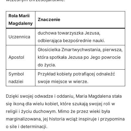
Rola Marii
Znaczenie
Magdaleny
duchowa towarzyszka Jezusa,
Uczennica
odbierająca bezpośrednie nauki.
Głosicielka Zmartwychwstania, pierwsza,
Apostol
która spotkała ⁣Jezusa​ po Jego powrocie
do życia.
Symbol ​
Przykład kobiety‍ potrafiącej odnaleźć
nadziei
swoje miejsce ‌w wierze.
Dzięki swojej odwadze i oddaniu, Maria Magdalena stała⁣
się ikoną⁢ dla wielu kobiet, ⁢które szukają swojej‍ roli w
religii i życiu‍ duchowym. Mimo ⁤że przez wieki była
marginalizowana,‌ jej historia wciąż‌ inspiruje⁢ i przypomina
o ⁣sile ⁢i determinacji.