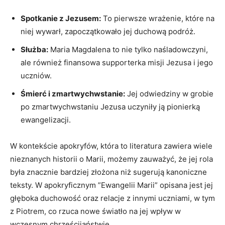
Spotkanie⁣ z Jezusem:
To ‍pierwsze wrażenie, które na
niej wywarł, zapoczątkowało jej duchową podróż.
Służba:
Maria Magdalena to nie tylko naśladowczyni,
ale również finansowa supporterka misji Jezusa i jego
uczniów.
Śmierć i⁤ zmartwychwstanie:
Jej odwiedziny w grobie
po zmartwychwstaniu ‍Jezusa uczyniły ją pionierką
ewangelizacji.
W kontekście apokryfów, która to literatura zawiera wiele
nieznanych‍ historii​ o Marii, możemy zauważyć, że jej rola
była znacznie bardziej złożona niż sugerują kanoniczne
teksty. W apokryficznym ‌”Ewangelii Marii” opisana jest jej
głęboka​ duchowość‍ oraz⁣ relacje z innymi uczniami, w tym
z Piotrem, co rzuca nowe ‍światło na jej​ wpływ w
wczesnym chrześcijaństwie.