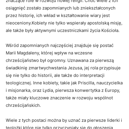
znaczące⁢ role w rozwoju nowej religii. Choć⁤ wiele z ich
osiągnięć zostało zapomnianych lub ‍zniekształconych
przez ‍historię, ich‍ wkład w kształtowanie ​wiary jest
nieoceniony.Kobiety nie tylko ⁢wspierały apostolską misję,
ale⁢ także były aktywnymi uczestniczkami życia ‌Kościoła.
Wśród zapomnianych ‍najczęściej znajduje się postać
Marii Magdaleny, której wpływ ‌na wczesne
chrześcijaństwo był ogromny. Uznawana za pierwszą‌
świadkinię zmartwychwstania Jezusa, jej rola przypisuje
się nie tylko ⁤do historii, ale także ‌do interpretacji
teologicznej. Inne kobiety, takie jak Priscilla, nauczycielka
⁤i misjonarka, ‍oraz ⁢Lydia, pierwsza konwertytka z⁢ Europy,
także miały kluczowe znaczenie w rozwoju wspólnot
chrześcijańskich.
Wiele z⁤ tych ​postaci⁤ można by uznać ⁤za pierwsze liderki i
teolożki,które nie tylko​ przyczyniały się do⁤ głoszenia