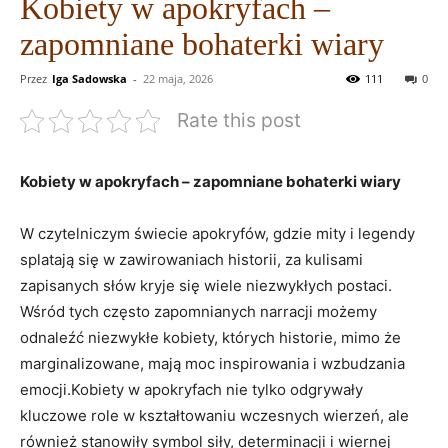
Kobiety w apokryfach –
zapomniane bohaterki wiary
Przez
Iga Sadowska
-
22 maja, 2026
111
0
Rate this post
Kobiety w⁢ apokryfach – zapomniane bohaterki wiary
W czytelniczym świecie​ apokryfów, gdzie mity i⁣ legendy
‍splatają się⁤ w zawirowaniach historii, za kulisami
zapisanych słów kryje się wiele niezwykłych ‌postaci.
Wśród tych często zapomnianych narracji możemy
odnaleźć niezwykłe kobiety, których historie, ⁣mimo że
marginalizowane, mają moc inspirowania i wzbudzania
emocji.Kobiety w apokryfach nie tylko odgrywały
kluczowe⁣ role w kształtowaniu wczesnych wierzeń, ale​
również stanowiły symbol siły, determinacji i wiernej