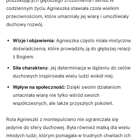
poszukujących głębszego zrozumienia ⁣i sensu.W
codziennym ‌życiu Agnieszka stawiała ​czoła wielkim
przeciwnościom, które umacniały jej wiarę i umożliwiały
duchowy rozwój.
Wizje i objawienia:
Agnieszka często miała mistyczne
doświadczenia, które prowadziły ją ‍do głębszej ​relacji
z ⁢Bogiem.
Siła charakteru:
Jej determinacja w dążeniu do celów
duchowych inspirowała wielu ludzi wokół​ niej.
Wpływ na społeczność:
Dzięki swoim ⁤działaniom
umacniała wiarę nie tylko wśród swoich
współczesnych, ale także przyszłych pokoleń.
Rola Agnieszki⁢ z montepulciano​ nie ograniczała się
jedynie do sfery ​duchowej. Była również matką dla wielu
młodych ludzi, ⁣którym pomagała w trudnych chwilach ich