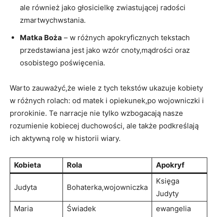
ale również jako głosicielkę zwiastującej​ radości ​
zmartwychwstania.
Matka Boża
– w różnych apokryficznych tekstach
przedstawiana jest jako​ wzór cnoty,mądrości oraz⁢
osobistego poświęcenia.
Warto zauważyć,że wiele z tych tekstów ukazuje kobiety
w różnych rolach: od matek⁣ i opiekunek,po wojowniczki i
prorokinie. ⁢Te narracje nie ⁢tylko wzbogacają ‍nasze
rozumienie kobiecej duchowości,​ ale ⁢także podkreślają
ich aktywną rolę ‍w historii wiary.
Kobieta
Rola
Apokryf
Księga‍
Judyta
Bohaterka,wojowniczka
Judyty
Maria ​
Świadek
ewangelia