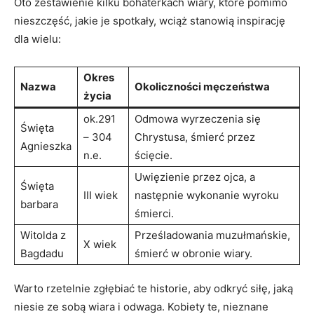
Oto zestawienie kilku⁤ bohaterkach wiary, które pomimo
nieszczęść, jakie je‍ spotkały,‍ wciąż ⁤stanowią inspirację‍
dla wielu:
Okres
Nazwa
Okoliczności ‍męczeństwa
życia
ok.291
Odmowa wyrzeczenia ⁢się
Święta
– 304
Chrystusa, śmierć przez
Agnieszka
n.e.
ścięcie.
Uwięzienie przez ojca, a
Święta
III wiek
następnie wykonanie wyroku
barbara
śmierci.
Witolda z
Prześladowania muzułmańskie,
X wiek
Bagdadu
śmierć w obronie wiary.
Warto rzetelnie zgłębiać te historie, aby odkryć siłę, jaką
niesie ze sobą wiara⁣ i odwaga. Kobiety te, nieznane