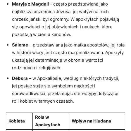
Maryja ​z Magdali
-⁤ często przedstawiana jako
najbliższa uczennica Jezusa, jej wpływ na ruch
chrześcijański był ogromny. W apokryfach ⁢pojawiają
się opowieści o jej objawieniach i naukach, ⁤które
pozostają w cieniu kanonów.
Salome
– przedstawiana jako matka apostołów, jej rola
w historii ⁣wiary jest często marginalizowana.​ Apokryfy
ukazują jej determinację w obronie wartości
rodzinnych i religijnych.
Debora
– w Apokalipsie, według niektórych tradycji,
jej postać staje się symbolem mądrości ⁢i⁣
sprawiedliwości, przełamując⁢ stereotypy dotyczące
roli kobiet w tamtych czasach.
Rola w
Kobieta
Wpływ na Hludana
Apokryfach