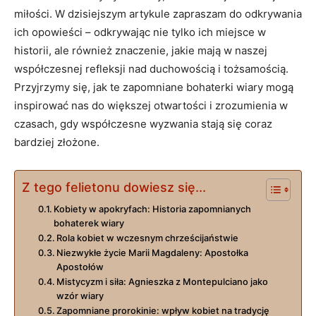
⁤miłości. W dzisiejszym artykule zapraszam do odkrywania
ich opowieści – ⁢odkrywając nie tylko ich​ miejsce w
historii, ale również znaczenie, jakie mają w naszej
współczesnej refleksji nad duchowością i tożsamością.
Przyjrzymy się, jak te zapomniane bohaterki wiary mogą
inspirować nas do większej otwartości i zrozumienia w
czasach, gdy współczesne wyzwania stają się ⁣coraz
bardziej złożone.
Z tego felietonu dowiesz się...
Kobiety w apokryfach: Historia zapomnianych
bohaterek wiary
Rola kobiet w wczesnym chrześcijaństwie
Niezwykłe życie Marii‍ Magdaleny: Apostołka
Apostołów
Mistycyzm i siła: Agnieszka z Montepulciano jako
wzór‍ wiary
Zapomniane prorokinie:‍ wpływ kobiet na tradycję​