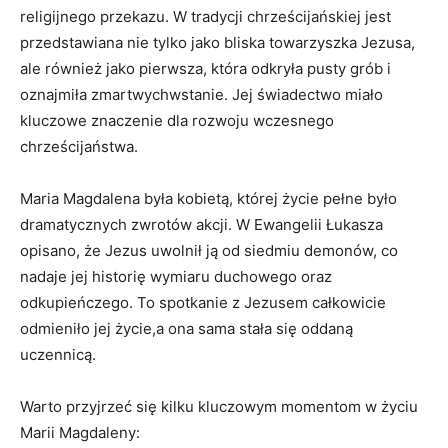
religijnego ‍przekazu. W tradycji chrześcijańskiej jest
przedstawiana nie tylko jako bliska towarzyszka Jezusa,
ale​ również jako pierwsza, która odkryła pusty grób i⁢
oznajmiła zmartwychwstanie. Jej świadectwo miało
kluczowe znaczenie⁤ dla rozwoju wczesnego ​
chrześcijaństwa.
Maria​ Magdalena była kobietą, której życie pełne było
dramatycznych zwrotów akcji. W Ewangelii Łukasza‍
opisano,​ że Jezus uwolnił ją ⁣od siedmiu demonów, co
nadaje jej historię wymiaru duchowego oraz
odkupieńczego. To spotkanie z Jezusem całkowicie
⁣odmieniło‍ jej życie,a ona sama stała się ⁤oddaną
uczennicą.
Warto przyjrzeć ‌się kilku kluczowym momentom w życiu
Marii Magdaleny: