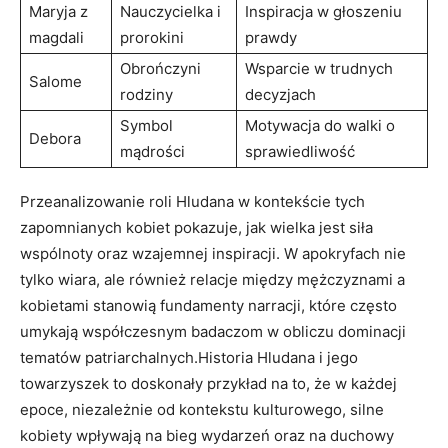
Maryja z
Nauczycielka i
Inspiracja w​ głoszeniu
magdali
prorokini
prawdy
Obrończyni
Wsparcie ⁢w trudnych
Salome
rodziny
decyzjach
Symbol
Motywacja do walki o
Debora
mądrości
sprawiedliwość
Przeanalizowanie roli Hludana w kontekście ‌tych
zapomnianych kobiet pokazuje, jak wielka jest siła
wspólnoty oraz wzajemnej inspiracji. W apokryfach nie
tylko wiara, ale ​również relacje między mężczyznami a
kobietami stanowią fundamenty narracji, które⁢ często
umykają współczesnym badaczom w obliczu dominacji
tematów patriarchalnych.Historia Hludana i jego
towarzyszek to doskonały przykład na ​to, że w każdej
epoce, niezależnie od kontekstu kulturowego, silne
kobiety wpływają na bieg wydarzeń oraz na duchowy