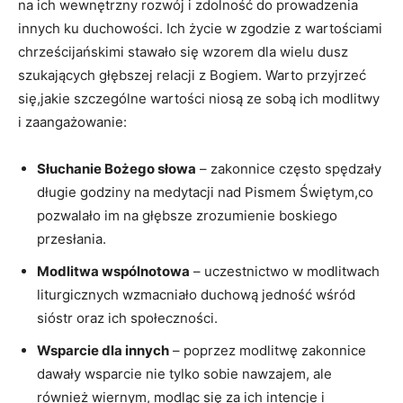
na ich⁢ wewnętrzny rozwój i zdolność do prowadzenia
innych ku duchowości. Ich⁢ życie w zgodzie ⁤z wartościami
chrześcijańskimi stawało się wzorem dla wielu dusz
szukających głębszej relacji‍ z Bogiem. Warto przyjrzeć
się,jakie szczególne wartości niosą ‍ze ​sobą ich modlitwy
i zaangażowanie:
Słuchanie Bożego‍ słowa
– zakonnice często spędzały
długie godziny na medytacji nad ‌Pismem Świętym,co
pozwalało im na głębsze zrozumienie boskiego
przesłania.
Modlitwa wspólnotowa
– uczestnictwo w modlitwach
liturgicznych wzmacniało duchową jedność ⁣wśród
sióstr oraz ich społeczności.
Wsparcie dla innych
– poprzez modlitwę zakonnice
dawały wsparcie nie tylko sobie nawzajem, ale
również wiernym, modląc się za ​ich intencje i