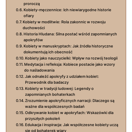
proroczą
Kobiety-męczennice: Ich niewiarygodne historie
ofiary
Kobiety w modlitwie: Rola zakonnic w rozwoju
duchowości
Historia Hludana: Silna postać wśród zapomnianych
apokryfów
Kobiety w manuskryptach:⁢ Jak źródła historyczne
dokumentują ich obecność
Kobiety jako nauczycielki: Wpływ‌ na rozwój teologii
Medytacja i refleksja: Kobiece postacie ‌jako wzory
do naśladowania
Jak odnaleźć apokryfy z udziałem kobiet:
Przewodnik dla⁤ badaczy
Kobiety w tradycji ludowej: Legendy o
‌zapomnianych⁢ bohaterkach
Zrozumienie apokryficznych narracji: Dlaczego są
ważne dla współczesnych badań
Odkrywanie kobiet w apokryfach: Wskazówki dla
przyszłych pokoleń
Edukacja i​ inspiracja: Jak współczesne kobiety uczą
się od bohaterek wiary