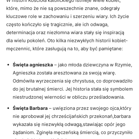
W historii Kościoła katolickiego istnieje wiele‌ kobiet,
które,⁤ mimo że nie są powszechnie znane, odegrały
kluczowe role w zachowaniu i szerzeniu wiary. Ich życie
często kończyło się tragicznie, ale ich odwaga,
‍determinacja ⁤oraz niezłomna wiara stały się inspiracją
dla wielu⁢ pokoleń. Oto kilka niezwykłych historii kobiet-
męczennic, które ‌zasługują na to, aby być pamiętane:
Święta agnieszka
– jako młoda⁢ dziewczyna w Rzymie,
‍Agnieszka została aresztowana ⁢za swoją wiarę.
Odmówiła wyrzeczenia się chrystusa, co doprowadziło‌
do jej brutalnej śmierci. Jej historia⁣ stała ⁣się symbolem
niestrudzonej wierności w obliczu prześladowania.
Święta Barbara
– uwięziona przez swojego ojca,który
nie aprobował jej chrześcijańskich przekonań,barbara
wykazała się niezwykłą odwagą,stawiając opór jego
żądaniom. Zginęła męczeńską śmiercią, co przyczyniło