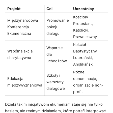
Projekt
Cel
Uczestnicy
Kościoły
Międzynarodowa
Promowanie
Protestant,
⁤Konferencja
pokoju i
Katolicki,
Ekumeniczna
dialogu
Prawosławny
Kościół
Wsparcie
Wspólna akcja
Baptystyczny,​
⁤dla
charytatywna
Luterański,
uchodźców
Anglikański
Różne
Szkoły i
Edukacja
denominacje,
warsztaty
międzywyznaniowa
organizacje non-
dialogowe
profit
Dzięki ⁣takim inicjatywom ekumenizm staje się nie tylko
hasłem, ale realnym działaniem, które potrafi integrować