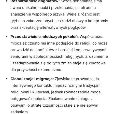
Różnorodność dogmatów:
Każda denominacja⁣ ma
swoje unikalne‌ nauki i przekonania, co utrudnia
znalezienie wspólnego języka. Wiele z różnic jest
głęboko zakorzenionych, ​co rodzi obawy o kompromis
oraz akceptację alternatywnych poglądów.
Przedstawiciele młodszych pokoleń:
Współczesna
młodzież często ma inne podejście do religii, co ‌może
prowadzić do konfliktów z‍ bardziej konserwatywnymi
seniorami w społecznościach religijnych. Zrozumienie
i zaadaptowanie się do tych zmian staje ⁢się kluczowe
dla przyszłości ekumenizmu.
Globalizacja i migracje:
Zjawiska te prowadzą do⁤
intensywnego kontaktu między różnymi tradycjami​
religijnymi i kulturami, jednak równocześnie mogą
potęgować napięcia. Zbalansowanie‍ dialogu z
obawami o utratę tożsamości staje się niełatwym
zadaniem.