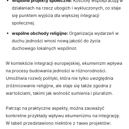
Wspólne projekty społeczne:
Kościoły współpracują w​
działaniach na rzecz ubogich⁤ i wykluczonych, co staje
się punktem wyjścia ​dla większej ⁤integracji⁤
społecznej.
wspólne obchody​ religijne:
Organizacja wydarzeń w
duchu jedności wnosi nową jakość do ⁢życia
duchowego lokalnych wspólnot.
W kontekście integracji europejskiej, ekumenizm⁤ wpływa
na ⁢procesy budowania jedności w różnorodności.
Umożliwia rozwój ⁤polityki, która ⁤nie tylko uwzględnia
zróżnicowanie religijne,⁤ ale staje się także zgodna z
wartościami, takimi⁢ jak wolność sumienia i pluralizm.
Patrząc na praktyczne aspekty, można zauważyć
konkretne przykłady wpływu ekumenizmu na integrację.
W ⁣tabeli przedstawiono niektóre ⁣z таких projektów: