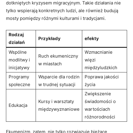
dotkniętych kryzysem ⁤migracyjnym. Takie działania nie
tylko wspierają konkretnych ludzi, ale również⁤ budują
mosty pomiędzy różnymi kulturami ⁤i tradycjami.
Rodzaj
Przykłady
efekty
działań
Wspólne
Wzmacnianie
Ruch ekumeniczny
modlitwy i
więzi
w miastach
inicjatywy
międzyludzkich
Programy
Wsparcie dla rodzin
Poprawa jakości
społeczne
w trudnej‍ sytuacji
życia
Zwiększenie
Kursy i warsztaty
świadomości o
Edukacja
międzywyznaniowe
wartościach
różnorodności
Ekumenizm, zatem, nie⁣ tylko rozwiązuje bieżące