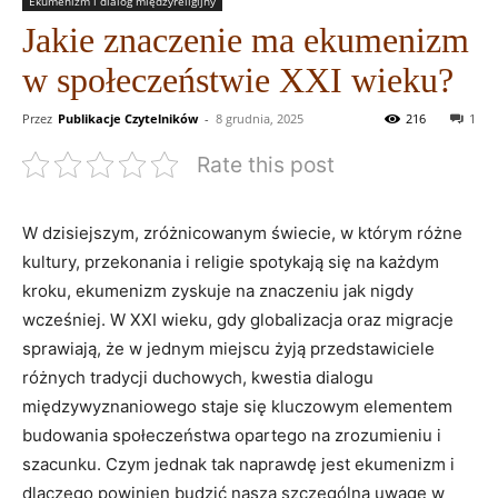
Ekumenizm i dialog międzyreligijny
Jakie znaczenie ma ekumenizm
w społeczeństwie XXI wieku?
Przez
Publikacje Czytelników
-
8 grudnia, 2025
216
1
Rate this post
W dzisiejszym, zróżnicowanym świecie, w którym różne
kultury, ⁢przekonania i religie spotykają się ‌na każdym
⁤kroku, ekumenizm zyskuje na znaczeniu jak nigdy
wcześniej. W XXI wieku, gdy globalizacja oraz migracje
sprawiają, ‍że w jednym miejscu żyją przedstawiciele
różnych tradycji duchowych, ⁣kwestia dialogu
międzywyznaniowego staje się kluczowym elementem
budowania społeczeństwa opartego ⁤na ‍zrozumieniu i
szacunku. Czym jednak tak naprawdę ⁢jest ekumenizm i
dlaczego powinien budzić naszą szczególną uwagę w