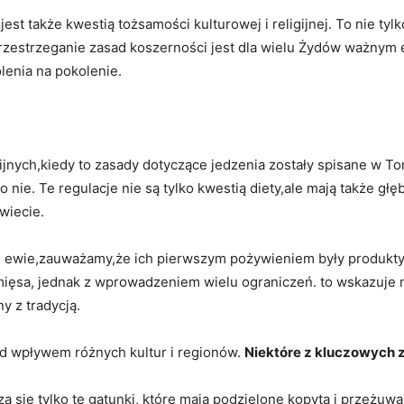
est także kwestią ‍tożsamości kulturowej i religijnej. To nie ty
zestrzeganie zasad koszerności jest dla wielu‍ Żydów ważnym e
lenia na pokolenie.
ijnych,kiedy to zasady dotyczące jedzenia zostały spisane w Tor
co nie. Te regulacje nie są ⁤tylko kwestią diety,ale mają także 
wiecie.
‌i ⁤ewie,zauważamy,że ich pierwszym pożywieniem były produkt
mięsa, jednak z ⁤wprowadzeniem wielu ograniczeń. to wskazuje n
y z tradycją.
pod wpływem różnych kultur ​i regionów.
Niektóre z kluczowych 
 się tylko te gatunki,⁤ które mają podzielone kopyta i przeżu