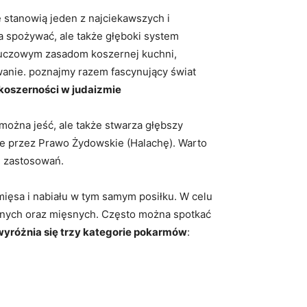
e stanowią jeden z najciekawszych i
a spożywać, ale także głęboki system
 kluczowym zasadom koszernej kuchni,
owanie. poznajmy razem fascynujący świat
koszerności w ⁣judaizmie
 można jeść, ale także stwarza głębszy
ne przez Prawo ‍Żydowskie (Halachę). Warto
h zastosowań.
mięsa i nabiału w tym samym posiłku. W celu
cznych‍ oraz mięsnych. Często można spotkać
wyróżnia się trzy kategorie pokarmów
: