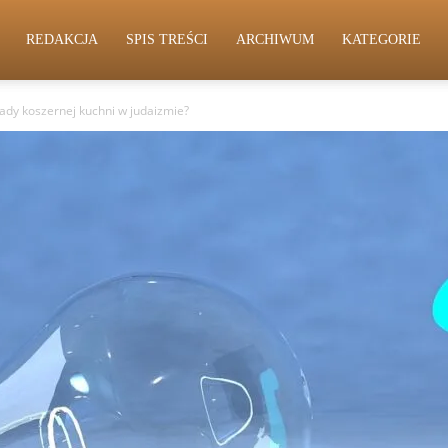
REDAKCJA
SPIS TREŚCI
ARCHIWUM
KATEGORIE
sady koszernej kuchni w judaizmie?