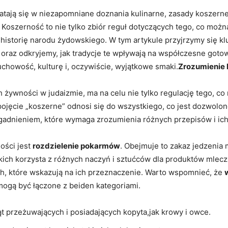
platają się w niezapomniane doznania kulinarne, zasady koszern
Koszerność to nie ⁢tylko zbiór reguł dotyczących tego, co możn
i historię narodu żydowskiego. W tym artykule przyjrzymy się
 oraz ‌odkryjemy, jak tradycje ‍te wpływają na współczesne got
uchowość, kulturę i, oczywiście, wyjątkowe smaki.
Zrozumienie 
żywności w‍ judaizmie, ma na‌ celu nie tylko regulację tego, co
pojęcie​ „koszerne” odnosi się do wszystkiego, co jest dozwolo
agadnieniem, które wymaga zrozumienia różnych ⁣przepisów i ic
ości jest
rozdzielenie pokarmów
. Obejmuje to zakaz jedzenia 
kich korzysta z różnych naczyń i sztućców⁤ dla produktów‌ mle
ch, które wskazują na ich przeznaczenie. Warto wspomnieć, że
 mogą być łączone z beiden kategoriami.
t przeżuwających i posiadających kopyta,jak ⁣krowy i owce.