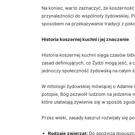
Na koniec, ⁣warto zaznaczyć, że koszerność j
przynależności do wspólnoty żydowskiej. Pr
sposobem na przekazywanie tradycji z poko
Historia koszernej kuchni i jej znaczenie
Historia koszernej kuchni sięga‌ czasów bibl
‌zasad definiujących, co Żydzi mogą jeść, a 
jednoczy społeczność żydowską na całym ś
W mitologii żydowskiej mówiącej o Adamie 
potopie, Bóg zezwolił ⁢ludziom na jedzenie 
które ułatwiają‍ żywienie się w sposób zgodn
Przez ⁣wieki, zasady kaszrut ⁣rozwijały się 
Rodzaje zwierząt:
Do spożycia dopuszcza