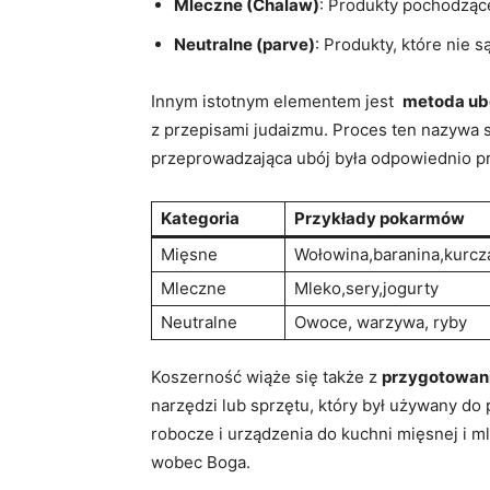
Mleczne (Chalaw)
: Produkty pochodzące 
Neutralne (parve)
: Produkty,⁤ które nie 
Innym istotnym ⁤elementem jest ​
metoda ub
z przepisami judaizmu. Proces ten nazywa 
przeprowadzająca ubój była odpowiednio prz
Kategoria
Przykłady pokarmów
Mięsne
Wołowina,baranina,kurcz
Mleczne
Mleko,sery,jogurty
Neutralne
Owoce, warzywa, ryby
Koszerność ⁤wiąże się także z
przygotowan
narzędzi lub sprzętu,​ który był używany d
robocze ‍i urządzenia do kuchni mięsnej i mle
wobec Boga.