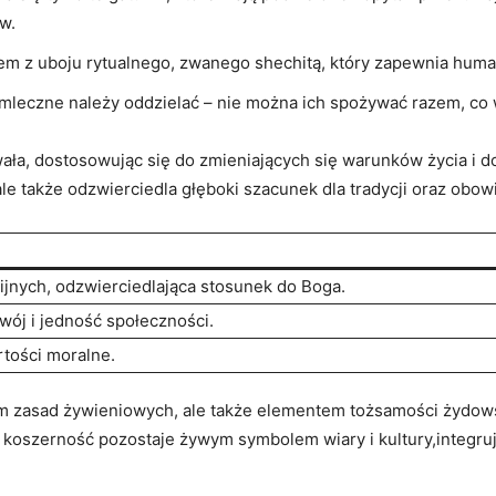
w.
m z uboju rytualnego, zwanego shechitą, który zapewnia human
mleczne należy oddzielać – nie można ich spożywać razem, co 
ała, dostosowując się do zmieniających się warunków życia ⁤i d
ale także‍ odzwierciedla głęboki szacunek dla tradycji oraz ‍ob
ijnych, odzwierciedlająca stosunek do Boga.
wój i jedność społeczności.
rtości moralne.
orem zasad żywieniowych, ale także elementem tożsamości żydow
e koszerność pozostaje żywym symbolem wiary i kultury,integru