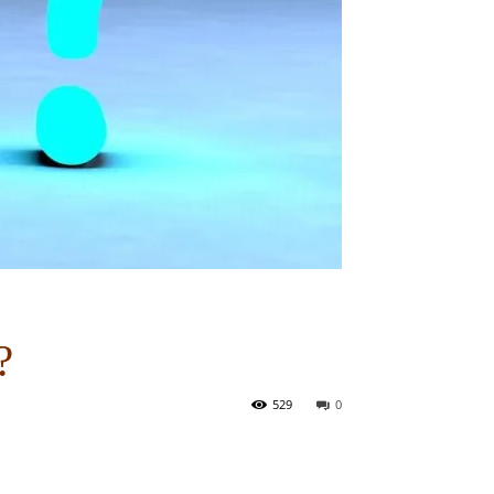
?
529
0