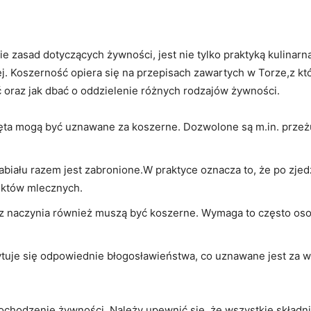
e zasad dotyczących żywności, jest nie⁢ tylko praktyką⁣ kulinarn
ej. Koszerność opiera się na przepisach zawartych‍ w Torze,z k
 oraz jak dbać o oddzielenie różnych rodzajów żywności.
ęta mogą być uznawane za koszerne. Dozwolone⁢ są m.in. przeżu
iału razem jest zabronione.W praktyce‍ oznacza to, że po ‌zje
uktów mlecznych.
az naczynia również muszą być koszerne. Wymaga to często o
tuje się odpowiednie błogosławieństwa, co uznawane jest za w
chodzenie żywności. Należy upewnić ‍się, że wszystkie składn