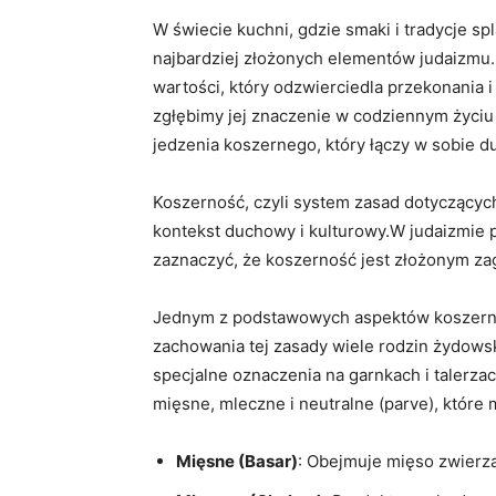
W świecie kuchni, gdzie smaki i tradycje ⁤s
najbardziej złożonych elementów judaizmu. 
wartości, który odzwierciedla przekonania 
zgłębimy ⁣jej znaczenie w codziennym życiu
⁤jedzenia koszernego, który łączy w sobie d
Koszerność, czyli system zasad dotyczących 
kontekst duchowy⁢ i kulturowy.W judaizmie 
zaznaczyć, że ⁤koszerność jest złożonym z
Jednym z podstawowych⁣ aspektów koszern
zachowania tej zasady wiele rodzin ⁢żydows
specjalne oznaczenia na garnkach i talerza
mięsne, mleczne i neutralne (parve), które
Mięsne⁣ (Basar)
: Obejmuje mięso zwierzą