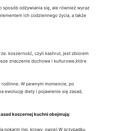
lko sposób odżywiania się, ale ‍również wyraz
lementem ich ‌codziennego ⁣życia, a także
ze. koszerność, czyli kashrut, jest‌ zbiorem
głębsze znaczenie duchowe i kulturowe,które
y roślinne. W pewnym momencie,⁣ po
a ewolucję diety i pojawienie się zasad,
zasad koszernej kuchni obejmują:
wają pokarm (np. krowy, owce).W przypadku