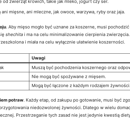
od zwierząt‍ krowich, takie ​jak mleko, jogurt czy ser.
są ani mięsne, ani mleczne, jak owoce, warzywa, ryby oraz jaja.
oju
. Aby ⁢mięso mogło być uznane za koszerne, musi pochodzić⁣ 
się
shechita
i ma na celu minimalizowanie cierpienia zwierzęci
eszkolona i miała na celu wyłącznie ułatwienie koszerności.
Uwagi
ak
Muszą być pochodzenia koszernego oraz odpo
Nie‍ mogą być spożywane z mięsem.
Mogą ‍być łączone z każdym rodzajem żywności
iem potraw
. Każdy⁣ etap, od zakupu po gotowanie, musi być ‍zg
o przygotowania niedozwolonej żywności. Dlatego​ w​ wielu dom
cznej. Przestrzeganie tych zasad nie ⁣jest jedynie kwestią diety;