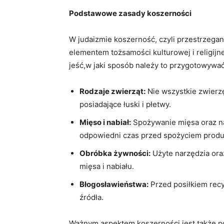
Podstawowe zasady koszerności
W judaizmie koszerność, czyli przestrzegani
elementem tożsamości kulturowej i religijn
jeść,w jaki sposób należy to przygotowywać
Rodzaje zwierząt:
Nie wszystkie​ zwierz
‌posiadające łuski i⁣ płetwy.
Mięso ⁣i nabiał:
Spożywanie mięsa oraz nab
odpowiedni ⁤czas przed spożyciem prod
Obróbka żywności:
Użyte narzędzia or
mięsa i nabiału.
Błogosławieństwa:
Przed posiłkiem recy
źródła.
Ważnym aspektem koszerności jest także po