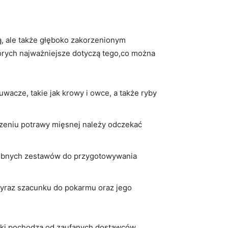
ą, ale także głęboko‍ zakorzenionym
tórych najważniejsze dotyczą tego,co można
wacze, takie jak krowy i owce, a także ryby
dzeniu potrawy mięsnej ‌należy odczekać
sobnych zestawów do przygotowywania
yraz szacunku do pokarmu⁣ oraz jego
iki pochodzą od zaufanych dostawców,