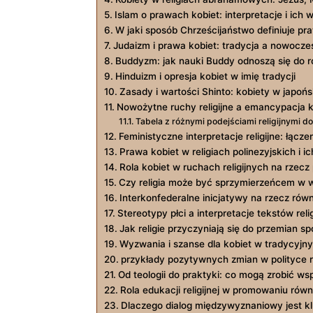
Islam o prawach kobiet: interpretacje i ich 
W jaki sposób Chrześcijaństwo definiuje⁣ pr
Judaizm i prawa kobiet: tradycja a nowocz
Buddyzm: jak‍ nauki Buddy⁣ odnoszą się⁣ do‌ 
Hinduizm i opresja kobiet w imię tradycji
Zasady i wartości Shinto:⁤ kobiety w japońs
Nowożytne ⁣ruchy ‌religijne a emancypacja k
Tabela z ‌różnymi‌ podejściami religijnymi⁤ do
Feministyczne ⁤interpretacje ‍religijne: łącz
Prawa kobiet w religiach polinezyjskich i 
Rola kobiet w ruchach‌ religijnych na ‍rzec
Czy religia może ⁣być sprzymierzeńcem w 
Interkonfederalne inicjatywy na rzecz ‍równ
Stereotypy płci a interpretacje​ tekstów reli
Jak religie przyczyniają się do przemian s
Wyzwania i szanse‌ dla kobiet w tradycyjny
przykłady pozytywnych zmian w⁣ polityce rel
Od ⁢teologii do praktyki: co mogą ⁣zrobić wspó
Rola edukacji religijnej ⁤w promowaniu równ
Dlaczego dialog międzywyznaniowy ‍jest k