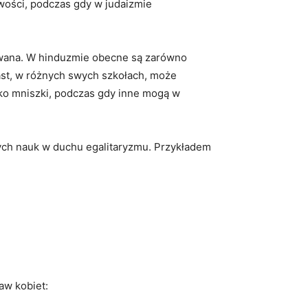
wości,⁣ podczas gdy w judaizmie
cowana. W hinduzmie ⁤obecne ⁤są zarówno
miast, w różnych swych szkołach, może
ako mniszki, podczas gdy⁣ inne mogą w
ych nauk⁢ w duchu egalitaryzmu. Przykładem
w⁢ kobiet: