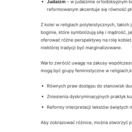
Judaizm
– w judaizmie ortodoksyjnym ko
reformowanym akcentuje ⁢się​ równość płc
Z kolei w ​religiach polyteistycznych, takich j
⁤boginie, które symbolizują siłę i mądrość,
oferować ⁣różne perspektywy na ⁣rolę kobiet
niektórej tradycji być ⁣marginalizowane.
Warto zwrócić uwagę na zakusy współczesnyc
⁢mogą być grupy ‍feministyczne w religiach,kt
Równych ‍praw dostępu ​do stanowisk d
Zniesienia dyskryminacyjnych praktyk ‍k
Reformy interpretacji‌ tekstów świętych ‌
Aby zobrazować różnice, można stworzyć pros