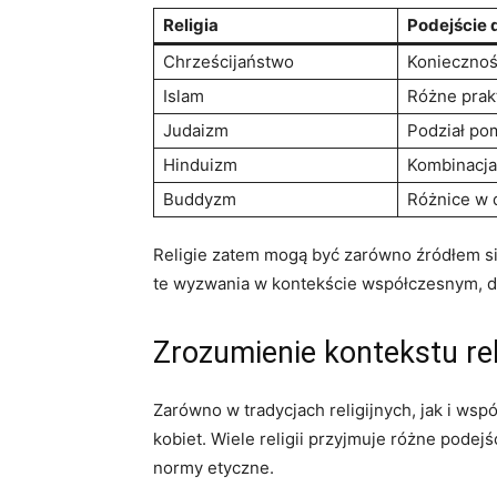
Religia
Podejście 
Chrześcijaństwo
Konieczność
Islam
Różne prakt
Judaizm
Podział pom
Hinduizm
Kombinacja 
Buddyzm
Różnice w d
Religie zatem mogą ‍być zarówno źródłem siły
te wyzwania⁤ w kontekście współczesnym, d
Zrozumienie kontekstu rel
Zarówno w ‍tradycjach religijnych, jak i ws
kobiet. Wiele religii przyjmuje‍ różne podejś
normy etyczne.