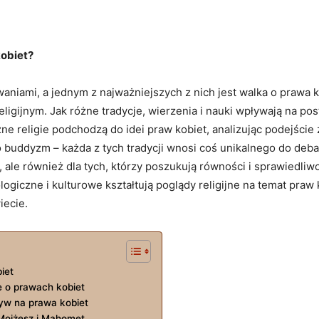
kobiet?
niami, a jednym z najważniejszych ‍z nich jest​ walka o prawa k
religijnym. Jak różne ⁣tradycje, wierzenia i nauki‌ wpływają ‌na 
óżne religie podchodzą do ⁣idei praw kobiet, analizując podejście
 buddyzm –‌ każda z tych ‍tradycji wnosi coś ‌unikalnego ​do deb
ch, ale ⁢również dla tych, którzy poszukują równości i sprawiedl
giczne i kulturowe‌ kształtują poglądy religijne na⁢ temat praw k
iecie.
biet
e o prawach kobiet
ktyw‌ na prawa kobiet
Mojżesz ⁤i Mahomet