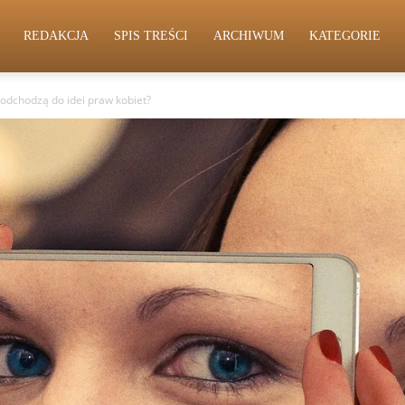
REDAKCJA
SPIS TREŚCI
ARCHIWUM
KATEGORIE
 podchodzą do idei praw kobiet?