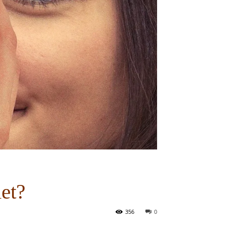
et?
356
0