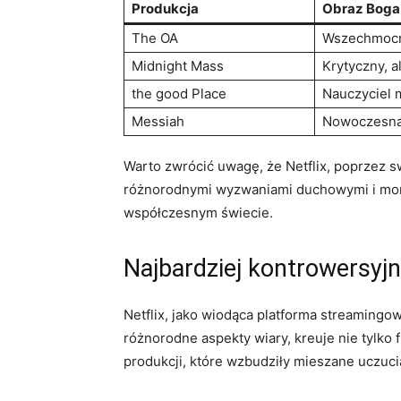
Produkcja
Obraz Boga
The OA
Wszechmocn
Midnight Mass
Krytyczny, a
the good Place
Nauczyciel 
Messiah
Nowoczesna 
Warto zwrócić uwagę, że Netflix, poprzez s
różnorodnymi wyzwaniami duchowymi i moraln
współczesnym świecie.
Najbardziej kontrowersyjne
Netflix, jako wiodąca platforma streamingow
różnorodne aspekty wiary, kreuje nie tylko
produkcji, które wzbudziły mieszane uczuc