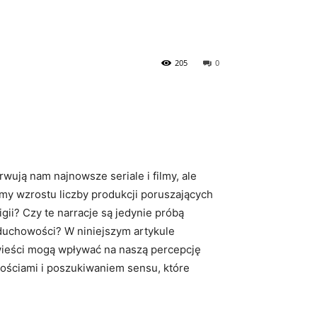
205
0
rwują nam najnowsze seriale i filmy, ale
eśmy wzrostu liczby produkcji poruszających
igii? Czy te narracje są jedynie próbą
duchowości? W niniejszym artykule
powieści mogą wpływać na naszą percepcję
ościami i poszukiwaniem sensu, które