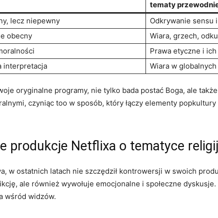
tematy przewodni
y, lecz niepewny
Odkrywanie sensu i
le obecny
Wiara, grzech, odku
moralności
Prawa etyczne i ic
interpretacja
Wiara w globalnych
woje oryginalne programy, nie tylko bada postać Boga, ale takż
ymi, czyniąc too w sposób, który łączy elementy popkultury or
 produkcje Netflixa o tematyce religi
a, w ostatnich latach nie szczędził kontrowersji w swoich produ
 fikcję, ale również wywołuje emocjonalne i społeczne dyskusje
ia wśród widzów.