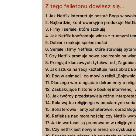
Z tego felietonu dowiesz się...
Jak Netflix interpretuje postać Boga w swo
Najbardziej kontrowersyjne produkcje Netflix
Filmy i seriale, które szokują
Jak Netflix konfrontuje widza z trudnymi t
Odbiór i reakcje społeczności
Seriale i filmy Netflixa, które stawiają pyta
Czy Netflix promuje nowe spojrzenie na wia
Przegląd kluczowych tytułów: od „Zagubion
Jak sztuka narracji kształtuje nasz obraz B
Bóg w animacji: co mówi o religii „Bojown
Dlaczego warto oglądać dokumenty o religii 
Zaskakujące historie o boskiej interwencji 
Jak twórcy przedstawiają różne interpreta
Rola wątku religijnego w popularnych seria
Bohaterowie i antybohaterowie: obraz Bog
Refleksja nad moralnością: czy Netflix w
Jakie wartości są promowane w religijnych 
Czy netflix jest nowym areną do dyskusji 