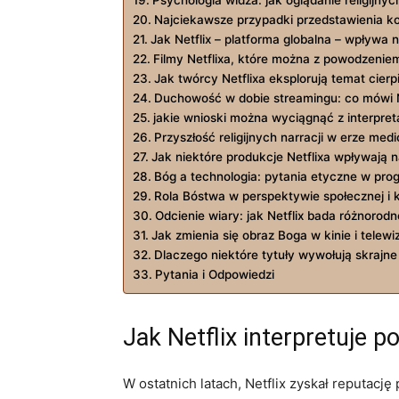
Psychologia widza: jak oglądanie religijn
Najciekawsze przypadki przedstawienia kon
Jak Netflix – platforma globalna – wpływa n
Filmy Netflixa, które można z powodzeniem 
Jak twórcy Netflixa eksplorują temat cierp
Duchowość w dobie streamingu: co mówi Ne
jakie wnioski można wyciągnąć z interpre
Przyszłość religijnych narracji w erze me
Jak niektóre produkcje Netflixa wpływają
Bóg a technologia: pytania etyczne w pro
Rola Bóstwa w perspektywie społecznej i k
Odcienie wiary: jak Netflix bada różnorodn
Jak zmienia się obraz Boga w kinie i telewiz
Dlaczego niektóre tytuły wywołują skrajne 
Pytania i Odpowiedzi
Jak Netflix interpretuje
W ostatnich latach, Netflix zyskał reputac