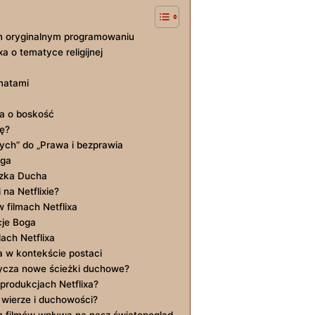
im oryginalnym programowaniu
a o tematyce religijnej
ematami
nia o boskość
rę?
ych” do „Prawa i bezprawia
oga
iczka Ducha
na Netflixie?
w filmach Netflixa
cje Boga
lach Netflixa
a w kontekście postaci
ytycza nowe ścieżki duchowe?
produkcjach Netflixa?
o wierze i duchowości?