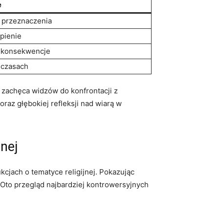
e
 przeznaczenia
pienie
h konsekwencje
 czasach
e zachęca widzów do konfrontacji z
az głębokiej refleksji nad wiarą w
jnej
kcjach o tematyce religijnej. Pokazując
. Oto przegląd najbardziej kontrowersyjnych