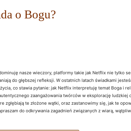
ada o Bogu?
ominuję nasze wieczory, platformy takie jak Netflix nie tylko se
niają do głębszej refleksji. W ostatnich latach świadkami jest
a, co stawia pytanie: jak Netflix interpretuję temat Boga i rel
autentycznego zaangażowania twórców w eksplorację ludzkiej 
óre zgłębiają te złożone wątki, oraz zastanowimy się, jak te o
praszam do odkrywania zagadnień związanych z wiarą, wątpliw