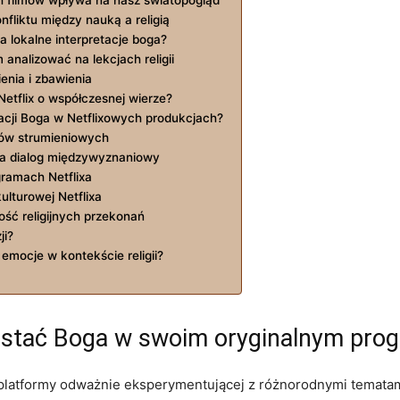
ych filmów wpływa na nasz światopogląd
fliktu między nauką a religią
a lokalne interpretacje boga?
analizować na lekcjach religii
ienia i zbawienia
tflix o współczesnej wierze?
tacji Boga w Netflixowych produkcjach?
diów strumieniowych
 na dialog międzywyznaniowy
gramach Netflixa
ulturowej Netflixa
ość religijnych przekonań
ji?
emocje w kontekście religii?
 postać Boga w swoim oryginalnym pr
ję platformy odważnie eksperymentującej z różnorodnymi tematam