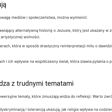
ują
y uwagę mediów i społeczeństwa, można wymienić:
awiający alternatywną historię o Jezusie, który jest ukazany w
 artystycznej wolności.
erach, która w sposób drastyczny reinterpretacji mitu o dawid
ch i ich wpływie na współczesny świat, która stawia pytania o 
idza z trudnymi tematami
owersyjne tematy, które zmuszają widza do refleksji. Warto zwr
yskryminacją i tolerancją ukazują, jak religia wpływa na codzie