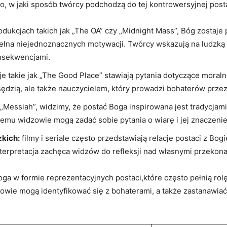
, w jaki sposób twórcy podchodzą do tej kontrowersyjnej postac
dukcjach takich jak „The OA” czy „Midnight Mass”, Bóg zostaje
 pełna niejednoznacznych motywacji. Twórcy wskazują na ludzką 
onsekwencjami.
 takie jak „The Good Place” stawiają pytania dotyczące moralnoś
o sędzią, ale także nauczycielem, który prowadzi bohaterów prze
 „Messiah”, widzimy, że postać Boga inspirowana jest tradycjami
emu widzowie mogą zadać sobie pytania o wiarę i jej znaczenie
kich:
filmy i seriale często przedstawiają relacje postaci z B
nterpretacja zachęca widzów do refleksji nad własnymi przekonan
ga w formie reprezentacyjnych postaci,które często pełnią ro
zowie mogą identyfikować się z bohaterami, a także zastanawi