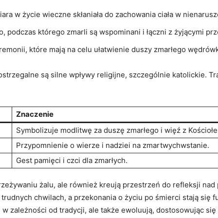
iara w życie wieczne skłaniała do zachowania ciała w nienarus
o, podczas którego zmarli są wspominani i łączni z żyjącymi pr
eremonii, które mają na celu ułatwienie duszy zmarłego wędrówk
strzegalne są silne wpływy religijne, szczególnie katolickie.
Znaczenie
Symbolizuje modlitwę za duszę zmarłego i więź z Kościoł
Przypomnienie o wierze i nadziei na zmartwychwstanie.
Gest pamięci i czci dla zmarłych.
zeżywaniu żalu, ale również kreują przestrzeń do refleksji na
trudnych chwilach, a przekonania o życiu po śmierci stają się
ę w zależności od tradycji, ale także ewoluują, dostosowując si