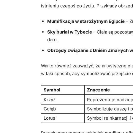
istnieniu czegoś po życiu. Przykłady obrz
Mumifikacja w starożytnym Egipcie
– Z
Sky burial w Tybecie
– Ciała są pozostaw
daru.
Obrzędy związane z Dniem Zmarłych 
Warto również zauważyć, że artystyczne el
w taki sposób, aby symbolizować przejście 
Symbol
Znaczenie
Krzyż
Reprezentuje nadzieję
Gołąb
Symbolizuje duszę i p
Lotus
Symbol reinkarnacji i
Rytuały pogrzebowe, takie jak modlitwy, ofi