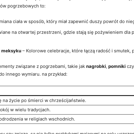
ędów pogrzebowych to:
miana ciała w sposób, który miał zapewnić duszy powrót do ni
iane na otwartej przestrzeni, gdzie stają się pożywieniem dla 
w meksyku
– Kolorowe celebracje, które łączą radość i smutek, 
ementy związane z pogrzebami, takie jak
nagrobki
,
pomniki
cz
do innego wymiaru. na przykład:
 na życie po śmierci w chrześcijaństwie.
okój w wielu tradycjach.
 odrodzenia w religiach wschodnich.
ary czy znicze, są nie tylko praktykami mającymi na celu uczcz