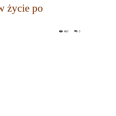
w życie po
461
0