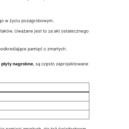
ego w życiu pozagrobowym.
ptaków. Uważane jest to za akt ostatecznego
podkreślające pamięć o zmarłych.
y
płyty nagrobne
, są często zaprojektowane
enie pamięci zmarłych, ale też świadectwem