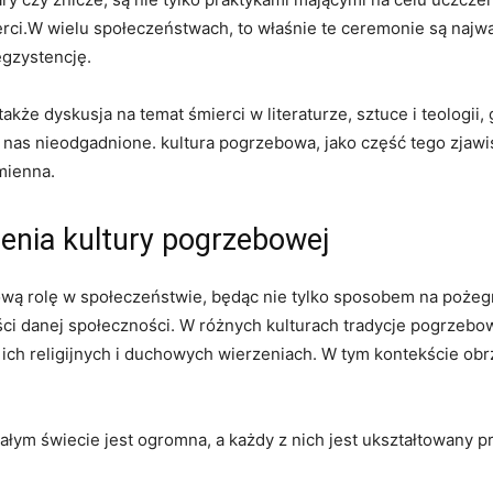
erci.W wielu społeczeństwach, to właśnie te ceremonie są najw
egzystencję.
że dyskusja na temat śmierci w literaturze, sztuce i teologii,
 nas nieodgadnione. kultura pogrzebowa, jako część tego zjawisk
mienna.
enia kultury pogrzebowej
wą rolę w społeczeństwie, będąc nie tylko sposobem na pożeg
ci danej społeczności. W różnych kulturach tradycje pogrzeb
w ich religijnych i duchowych wierzeniach. W tym kontekście o
m świecie jest ogromna, a każdy z nich jest ukształtowany przez