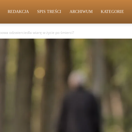
REDAKCJA
SPIS TREŚCI
ARCHIWUM
KATEGORIE
ebowa odzwierciedla wiarę w życie po śmierci?