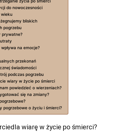
rzeganie życia po śmierci
ycji do nowoczesności
 wieku
ożegnujemy bliskich
ch pogrzebu
y prywatne?
utraty
ęd wpływa na emocje?
ualnych przekonań
icznej świadomości
strój podczas pogrzebu
ie wiary w życie po śmierci
 nam powiedzieć o wierzeniach?
zygotować się na zmiany?
e pogrzebowe?
 pogrzebowe o życiu i śmierci?
ciedla wiarę w życie po śmierci?