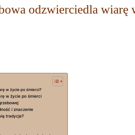
ebowa odzwierciedla wiarę 
rę w życie po śmierci?
rę w życie po śmierci
grzebowej
dność i znaczenie
ią tradycje?