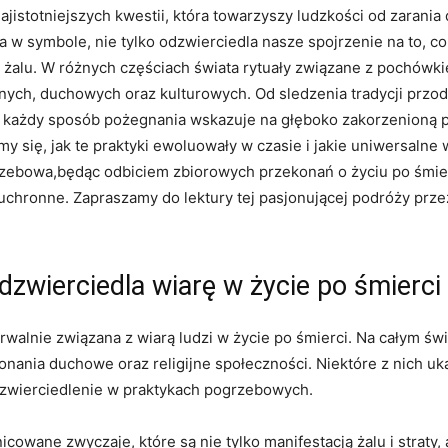
ajistotniejszych kwestii, która towarzyszy ludzkości od zarania 
 w symbole, nie tylko odzwierciedla nasze spojrzenie na to, co 
 żalu. W różnych częściach świata rytuały związane z pochówki
jnych, duchowych oraz kulturowych. Od sledzenia tradycji przo
 każdy sposób pożegnania wskazuje na głęboko zakorzenioną p
 się, jak te praktyki ewoluowały w czasie i jakie uniwersalne w
grzebowa,będąc odbiciem zbiorowych przekonań o życiu po śmie
euchronne. Zapraszamy do lektury tej pasjonującej podróży prze
zwierciedla wiarę w życie po śmierci
walnie związana z wiarą ludzi w życie po śmierci. Na całym świ
onania duchowe oraz religijne społeczności. Niektóre z nich uka
dzwierciedlenie w praktykach pogrzebowych.
owane zwyczaje, które są nie tylko manifestacją żalu i straty