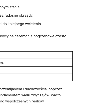
zonym stanie.
zez radosne obrzędy.
i do kolejnego wcielenia.
 Tradycyjne ceremonie pogrzebowe często
em.
d przemijaniem i duchowością. poprzez
 fundamentem wielu zwyczajów. Warto
ę do współczesnych realiów.