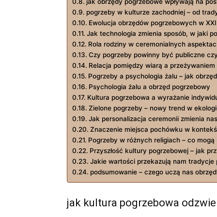
jak obrzędy pogrzebowe wpływają na post
pogrzeby w kulturze zachodniej – od trad
Ewolucja obrzędów pogrzebowych w XXI
Jak technologia zmienia sposób, w jaki p
Rola rodziny w ceremonialnych aspekta
Czy pogrzeby powinny być publiczne cz
Relacja pomiędzy wiarą a przeżywaniem 
Pogrzeby a psychologia żalu – jak obrz
Psychologia żalu a obrzęd pogrzebowy
Kultura pogrzebowa a wyrażanie indywid
Zielone pogrzeby – nowy trend w ekolog
Jak personalizacja ceremonii zmienia na
Znaczenie miejsca pochówku w kontekśc
Pogrzeby w różnych religiach – co mogą
Przyszłość kultury pogrzebowej – jak pr
Jakie wartości przekazują nam tradycj
podsumowanie – czego uczą nas obrzędy
jak kultura pogrzebowa odzwier