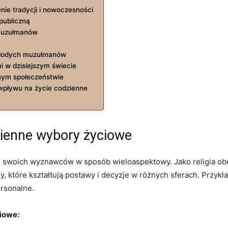
nie tradycji i nowoczesności
 publiczną
 muzułmanów
młodych muzułmanów
i w dzisiejszym świecie
ym społeczeństwie
 wpływu na życie codzienne
zienne wybory życiowe
 swoich wyznawców w sposób wieloaspektowy. Jako religia ob
, które kształtują postawy i decyzje w różnych sferach. Przyk
rsonalne.
iowe: