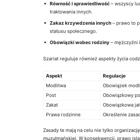
Równość i sprawiedliwość
– wszyscy lu
traktowania innych.
Zakaz krzywdzenia innych
– prawo to p
statusu społecznego.
Obowiązki wobec rodziny
– mężczyźni i
Szariat reguluje również aspekty życia codz
Aspekt
Regulacje
Modlitwa
Obowiązek modli
Post
Obowiązkowy pos
Zakat
Obowiązkowa jał
Prawa rodzinne
Określenie zasa
Zasady te mają na celu nie tylko organiza
muzułmańskiej. W konsekwencji, prawo islam