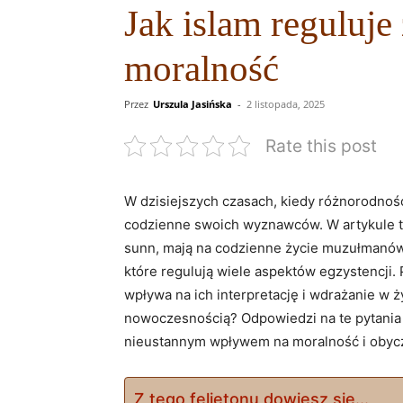
Jak islam reguluje
moralność
Przez
Urszula Jasińska
-
2 listopada, 2025
Rate this post
W dzisiejszych czasach, kiedy różnorodność k
codzienne swoich wyznawców. W artykule ty
sunn, mają na codzienne życie muzułmanów.
które regulują wiele aspektów egzystencji.
wpływa na ich interpretację i wdrażanie w 
nowoczesnością? Odpowiedzi na te pytania z
nieustannym wpływem na moralność i obycz
Z tego felietonu dowiesz się...