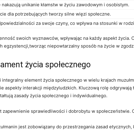
e nakazują unikanie kłamstw w życiu zawodowym i osobistym.
ie dla potrzebujących tworzy silne więzi społeczne.
owiedzialności za swoje czyny, co wpływa na stosunki w rodzin
zienność swoich wyznawców, wpływając na każdy aspekt życia.
h egzystencji,tworząc niepowtarzalny sposób na życie w zgodzi
dament życia społecznego
wi integralny element życia społecznego w wielu krajach muzuł
e aspekty interakcji międzyludzkich. Kluczową rolę odgrywają t
ztałtują zasady życia społecznego i indywidualnego.
 zapewnienie sprawiedliwości i dobrobytu w społeczeństwie. O
ułmanin jest zobowiązany do przestrzegania zasad etycznych, 