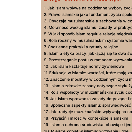
Jak islam wpływa na codzienne wybory życ
Prawo islamskie jako fundament życia społ
Obyczaje muzułmańskie a zachowania w co
Moralność według islamu: zasady w prakty
W jaki sposób islam reguluje relacje międzyl
Rola rodziny w muzułmańskim systemie war
Codzienne praktyki a rytuały religijne
Islam a etyka pracy: jak łączą się te dwa św
Przestrzeganie postu w ramadan: wyzwania 
Jak islam kształtuje normy żywieniowe
Edukacja w islamie: wartości, które mają z
Znaczenie modlitwy w codziennym życiu 
Islam a zdrowie: zasady dotyczące stylu ż
Rola wspólnoty w muzułmańskim życiu co
Jak islam wprowadza zasady dotyczące fi
Społeczne aspekty islamu: sprawiedliwość
Jak tradycje muzułmańskie wpływają na n
Przyjaźń i miłość w kontekście islamskim
Islam a ochrona środowiska: obowiązki jed
Miejsce kobiet w islamie: wyzwania i role