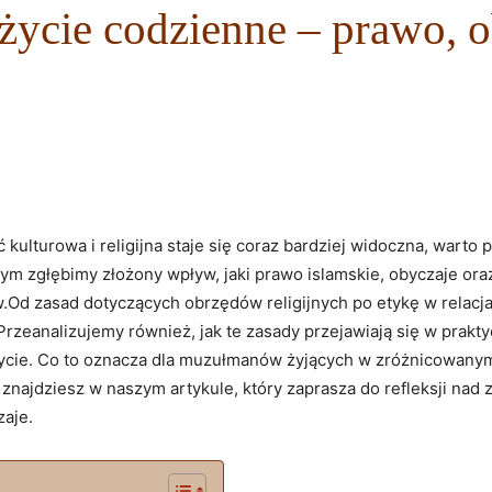
 życie codzienne – prawo, o
ulturowa i religijna staje się coraz bardziej widoczna, warto prz
m zgłębimy złożony wpływ, jaki prawo islamskie, obyczaje ora
Od zasad dotyczących obrzędów religijnych po etykę w relacja
 Przeanalizujemy również, jak te zasady przejawiają się w prakt
życie. Co to oznacza dla muzułmanów żyjących w zróżnicowanym 
najdziesz w naszym artykule, który zaprasza do refleksji nad z
aje.