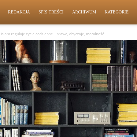
REDAKCJA
SPIS TREŚCI
ARCHIWUM
KATEGORIE
k islam reguluje życie codzienne – prawo, obyczaje, moralność