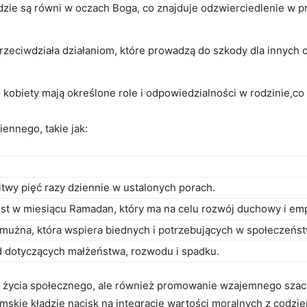
dzie są równi w oczach Boga, co znajduje odzwierciedlenie w 
rzeciwdziała działaniom, które prowadzą do szkody dla innych 
 kobiety mają określone role i odpowiedzialności w rodzinie,co 
iennego, takie jak:
twy pięć razy dziennie w ustalonych porach.
t w miesiącu Ramadan, który ma na celu rozwój duchowy i emp
mużna, która wspiera biednych i potrzebujących w społeczeńst
d dotyczących małżeństwa, rozwodu i spadku.
cję życia społecznego, ale również promowanie wzajemnego sza
skie kładzie nacisk na integrację wartości moralnych z codzie