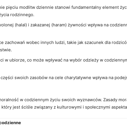
e pięciu modlitw dziennie stanowi fundamentalny element ży
 życia rodzinnego.
olonej (halal) i zakazanej (haram) żywności wpływa na codzie
 zachowań wobec innych ludzi, takie jak szacunek dla rodziców
stwie.
ci w ubiorze, co może wpływać na wybór odzieży w codzienny
części swoich zasobów na cele charytatywne wpływa na podejś
je moralność w codziennym życiu swoich wyznawców. Zasady mor
tóry jest ściśle związany z kulturowymi i społecznymi aspektam
 codzienne