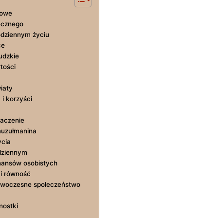
iowe
ecznego
dziennym życiu
ce
udzkie
tości
iaty
i korzyści
naczenie
muzułmanina
ycia
dziennym
nansów osobistych
 i równość
owoczesne społeczeństwo
nostki