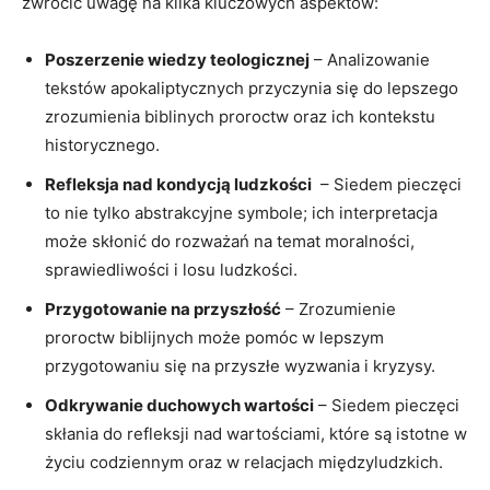
zwrócić uwagę na​ kilka kluczowych aspektów:
Poszerzenie⁣ wiedzy ​teologicznej
– Analizowanie
tekstów‌ apokaliptycznych przyczynia się do lepszego‌
zrozumienia⁣ biblinych‍ proroctw oraz ich kontekstu
historycznego.
Refleksja nad kondycją ludzkości
⁣ – ⁣Siedem ​pieczęci
to nie tylko abstrakcyjne symbole;⁣ ich interpretacja
może skłonić do ⁢rozważań na​ temat moralności,
sprawiedliwości i losu ludzkości.
Przygotowanie na przyszłość
– Zrozumienie
proroctw biblijnych może ⁤pomóc⁢ w lepszym
przygotowaniu się ⁤na‌ przyszłe wyzwania i⁢ kryzysy.
Odkrywanie ​duchowych wartości
– Siedem pieczęci
skłania do refleksji nad​ wartościami, które​ są‍ istotne w‌
życiu codziennym oraz w ‍relacjach międzyludzkich.