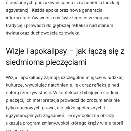
nieustannych poszukiwań sensu‍ i⁤ zrozumienia ⁢ludzkiej
egzystencji. Każda epoka oraz nowa‌ generacja
interpretatorów wnosi coś​ świeżego,co wzbogaca
tradycję‍ i prowadzi⁤ do głębszej refleksji nad stanem
świata oraz duchowością‌ człowieka.
Wizje i apokalipsy – jak łączą się z
siedmioma pieczęciami
Wizje i apokalipsy zajmują szczególne miejsce w ludzkiej
kulturze, wywołując‍ natchnienie,​ lęk oraz refleksję nad
naturą rzeczywistości. W kontekście biblijnych⁣ siedmiu
pieczęci, ⁢ich ‍interpretacja prowadzi do zrozumienia nie
tylko duchowych prawd, ale także społecznych i
egzystencjalnych ‍zagadnień. Te symboliczne‌ obrazy
⁢ukazują program ⁢zmiany,wokół którego krąży wiele⁤ teorii ​
i‌ rozważań.