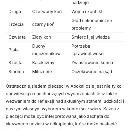
nadzieje
Druga
Czerwony koń
Wojna i konflikt
Głód i ekonomiczne
Trzecia
czarny koń
⁤problemy
Czwarta
Złoty ‍koń
Śmierć i jej władza
Duchy
Potrzeba
Piata
męczenników
sprawiedliwości
Szósta
Kataklizmy
Zwiastowanie końca
Siódma
Milczenie
Oczekiwanie na sąd
Ostatecznie,siedem ​pieczęci ⁣w ⁤Apokalipsie⁤ jest‍ nie tylko
opowieścią o⁤ nadchodzących wydarzeniach,lecz także
wezwaniem‍ do ⁢refleksji nad aktualnym stanem ludzkości i​
naszym własnym wyborem w kontekście ⁢wiary. Każda z
pieczęci może ⁣być interpretowana jako‌ zachęta ⁢do
aktywnego udziału ⁤w odkupieniu, które ‌może nastąpić