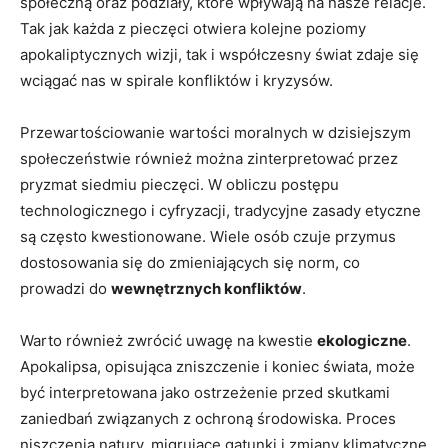
⁣społeczną ⁤oraz podziały, które wpływają na⁤ nasze relacje.
Tak jak każda z pieczęci otwiera kolejne ​poziomy
‌apokaliptycznych wizji, tak i współczesny świat ‌zdaje się
wciągać nas w spirale konfliktów i kryzysów.
Przewartościowanie‌ wartości moralnych w dzisiejszym
społeczeństwie również​ można ​zinterpretować przez
pryzmat‍ siedmiu pieczęci. W⁤ obliczu postępu
technologicznego i cyfryzacji, tradycyjne zasady⁢ etyczne
są często kwestionowane. Wiele‍ osób ⁤czuje przymus
dostosowania⁣ się do zmieniających się norm, ​co​
prowadzi do
wewnętrznych konfliktów
.
Warto również zwrócić ⁢uwagę na ​kwestie
ekologiczne
.
Apokalipsa,​ opisująca zniszczenie​ i koniec świata, może
być interpretowana jako ostrzeżenie przed skutkami
zaniedbań​ związanych z ⁤ochroną środowiska. Proces
niszczenia natury, migrujące gatunki i zmiany klimatyczne