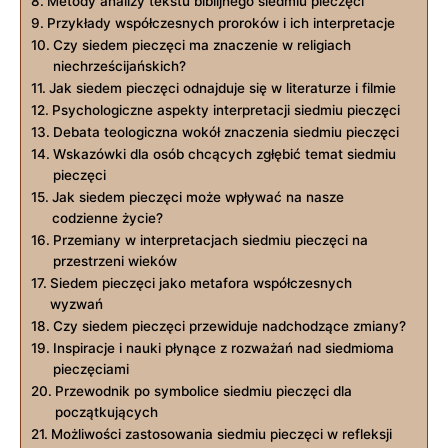
Metody⁤ analizy tekstu biblijnego siedmiu pieczęci
Przykłady współczesnych ⁢proroków i ich interpretacje
Czy siedem pieczęci ma znaczenie ⁢w religiach
niechrześcijańskich?
Jak siedem pieczęci odnajduje się‌ w literaturze i​ filmie
Psychologiczne⁢ aspekty interpretacji siedmiu pieczęci
Debata teologiczna​ wokół znaczenia siedmiu pieczęci
Wskazówki ⁤dla osób chcących zgłębić temat siedmiu
‌pieczęci
Jak siedem pieczęci może wpływać‌ na nasze
codzienne życie?
Przemiany w interpretacjach siedmiu pieczęci na
przestrzeni wieków
Siedem pieczęci jako metafora współczesnych
wyzwań
Czy siedem pieczęci przewiduje nadchodzące zmiany?
Inspiracje i ‌nauki płynące z⁤ rozważań nad siedmioma
pieczęciami
Przewodnik po symbolice siedmiu pieczęci dla
początkujących
Możliwości ⁣zastosowania siedmiu ⁤pieczęci‌ w refleksji