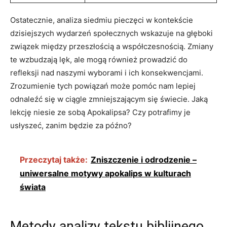
Ostatecznie, analiza siedmiu pieczęci w kontekście
dzisiejszych wydarzeń społecznych ​wskazuje na ​głęboki
związek ⁢między przeszłością a współczesnością. Zmiany
‌te wzbudzają lęk, ⁤ale mogą również ⁣prowadzić do
refleksji nad naszymi ⁢wyborami‌ i ich konsekwencjami.
Zrozumienie tych powiązań może pomóc‍ nam ‌lepiej
odnaleźć ‍się w ciągle zmniejszającym się świecie. Jaką
lekcję niesie ze sobą Apokalipsa? ⁢Czy potrafimy je
usłyszeć,⁢ zanim będzie za późno?
Przeczytaj także:
Zniszczenie i odrodzenie –
uniwersalne motywy apokalips w kulturach
świata
Metody⁤ analizy tekstu biblijnego