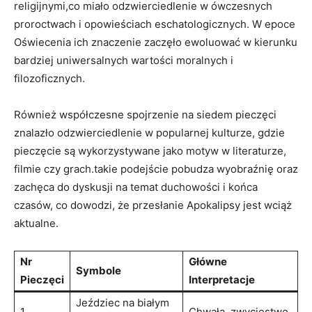
religijnymi,co miało ⁢odzwierciedlenie w ówczesnych
proroctwach i opowieściach eschatologicznych. W ⁢epoce⁤
Oświecenia ich ⁢znaczenie zaczęło ewoluować w kierunku⁢
bardziej uniwersalnych wartości moralnych i
filozoficznych.
Również współczesne spojrzenie na siedem⁤ pieczęci
znalazło ⁤odzwierciedlenie w ‍popularnej ​kulturze, gdzie
pieczęcie są ⁢wykorzystywane‌ jako motyw‌ w literaturze,⁤
filmie czy grach.takie ‌podejście pobudza wyobraźnię oraz
zachęca do ⁣dyskusji na temat ​duchowości i końca
czasów, co⁢ dowodzi, że⁣ przesłanie Apokalipsy jest wciąż
aktualne.
Nr
Główne
Symbole
Pieczęci
Interpretacje
Jeździec na białym
1
Chwała, zwycięstwo