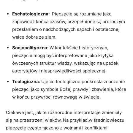
Eschatologiczna:
⁢ Pieczęcie‍ są rozumiane jako
zapowiedź ​końca czasów,⁢ przepełnione są proroczym
⁣przesłaniem o‌ nadchodzących sądach i ostatecznej
walce dobra ze ⁤złem.
Socjopolityczna:
W kontekście ‍historycznym,
pieczęcie ‍mogą być interpretowane jako‌ krytyka
ówczesnych struktur władzy, ⁤wskazując na upadek
autorytetów ‍i niesprawiedliwości‌ społecznej.
Teologiczna:
Ujęcie teologiczne podkreśla znaczenie​
pieczęci⁣ jako symbole⁤ Bożej prawdy i zbawienia, które
w końcu⁤ przywróci​ równowagę w świecie.
Ciekawe jest, ⁢jak te różnorodne interpretacje zmieniały
się ⁢na przestrzeni ⁤wieków.⁣ Na przykład,w średniowieczu
pieczęcie często łączono z wojnami i konfliktami