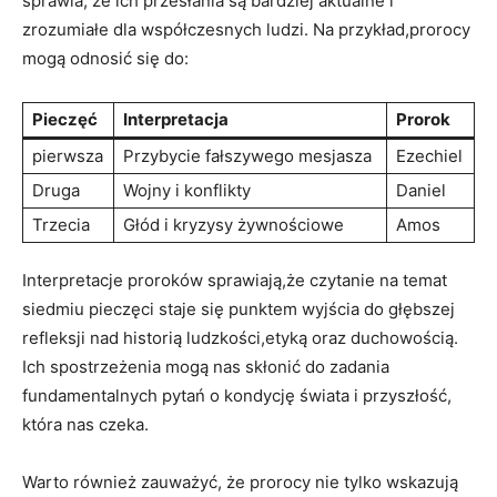
sprawia, że ich przesłania są ‌bardziej aktualne‌ i
zrozumiałe dla ‍współczesnych ludzi.⁤ Na‍ przykład,prorocy
mogą odnosić się ⁤do:
Pieczęć
Interpretacja
Prorok
pierwsza
Przybycie fałszywego mesjasza
Ezechiel
Druga
Wojny ⁤i konflikty
Daniel
Trzecia
Głód i ​kryzysy żywnościowe
Amos
Interpretacje proroków‌ sprawiają,że czytanie na temat⁢
siedmiu pieczęci staje⁢ się punktem wyjścia do ⁤głębszej
refleksji nad historią ludzkości,etyką oraz duchowością.
Ich spostrzeżenia‌ mogą ⁢nas skłonić do zadania
fundamentalnych pytań⁤ o kondycję świata i przyszłość,
która nas czeka.
Warto‍ również zauważyć, że prorocy nie tylko wskazują