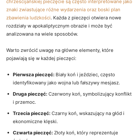
chrześcijańskiej pieczęcie są często interpretowane jako
znaki ⁢zwiastujące ⁤różne wydarzenia oraz boski ‍plan
zbawienia ludzkości
. Każda z pieczęci otwiera nowe
rozdziały w⁣ apokaliptycznym obrazie i‍ może być
analizowana⁤ na wiele‍ sposobów.
Warto zwrócić ⁤uwagę na główne elementy, które
pojawiają się⁣ w każdej ⁣pieczęci:
Pierwsza‌ pieczęć:
‍Biały ⁣koń i jeździec, często
identyfikowany jako wojna lub fałszywy mesjasz.
Druga ⁤pieczęć:
Czerwony koń, symbolizujący ​konflikt
i przemoc.
Trzecia pieczęć:
Czarny koń, wskazujący​ na⁢ głód i
ekonomiczne‍ klęski.
Czwarta ⁤pieczęć:
Złoty koń, który ​reprezentuje