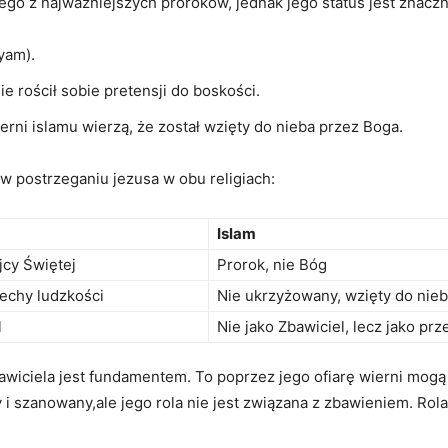
go z najważniejszych proroków, ​jednak jego status jest znaczni
yam).
e rościł sobie pretensji do boskości.
rni islamu ‌wierzą, że został wzięty ‌do ​nieba przez Boga.
w postrzeganiu‌ jezusa w obu religiach:
Islam
cy ⁢Świętej
Prorok, nie Bóg
echy ludzkości
Nie ukrzyżowany, wzięty do ​nie
l
Nie ⁤jako Zbawiciel, lecz jako ⁤p
bawiciela jest fundamentem. To poprzez jego ofiarę wierni mogą​ 
 ‍i szanowany,ale jego rola nie jest ​związana z zbawieniem. Rola