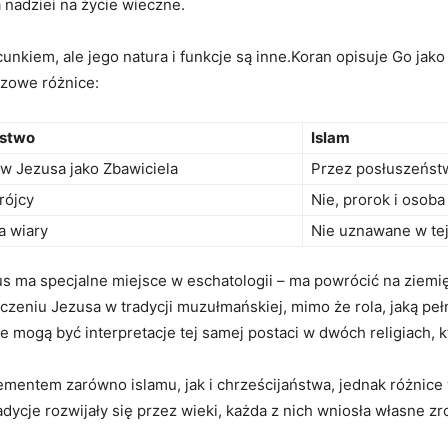
 nadziei na życie wieczne.
cunkiem, ale jego natura⁣ i funkcje ‍są inne.Koran opisuje Go jako 
zowe‌ różnice:
ństwo
Islam
w ‌Jezusa jako ‌Zbawiciela
Przez posłuszeństw
rójcy
Nie, prorok i osoba
a wiary
Nie uznawane w​ tej
us ma specjalne miejsce w eschatologii – ma powrócić na ziemi
zeniu Jezusa⁢ w tradycji ‍muzułmańskiej, mimo że⁣ rola, jaką pełn
 mogą być⁤ interpretacje tej samej⁢ postaci w dwóch ​religiach, ​
entem zarówno islamu, jak i chrześcijaństwa,‍ jednak‍ różnice ‌w 
adycje rozwijały się⁤ przez wieki, każda‍ z nich wniosła własne z