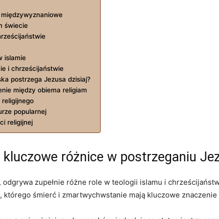
e‌ międzywyznaniowe
m świecie
hrześcijaństwie
 islamie
 i ‌chrześcijaństwie
ska postrzega Jezusa dzisiaj?
ienie między obiema religiam
religijnego
urze popularnej
 religijnej
– kluczowe różnice w postrzeganiu Je
h, odgrywa zupełnie różne role w teologii islamu i chrześcijaństwa
 którego ‍śmierć i zmartwychwstanie mają kluczowe znaczenie⁣ d