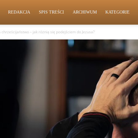
REDAKCJA
SPIS TREŚCI
ARCHIWUM
KATEGORIE
a chrześcijaństwo – jak różnią się podejściem do Jezusa?