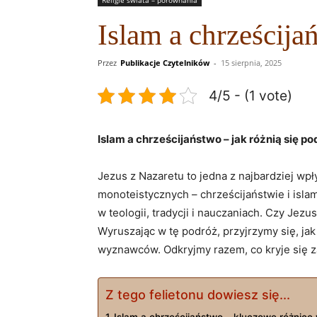
Islam a chrześcija
Przez
Publikacje Czytelników
-
15 sierpnia, 2025
4/5 - (1 vote)
Islam a ‌chrześcijaństwo –⁣ jak różnią się 
Jezus z Nazaretu to jedna z najbardziej wpł
monoteistycznych – chrześcijaństwie i islami
w teologii, ⁤tradycji ‌i⁢ nauczaniach. Czy 
Wyruszając w tę podróż, przyjrzymy się, jak 
wyznawców. ‌Odkryjmy‍ razem, co kryje się⁤
Z tego felietonu dowiesz się...
Islam a chrześcijaństwo – kluczowe różnice