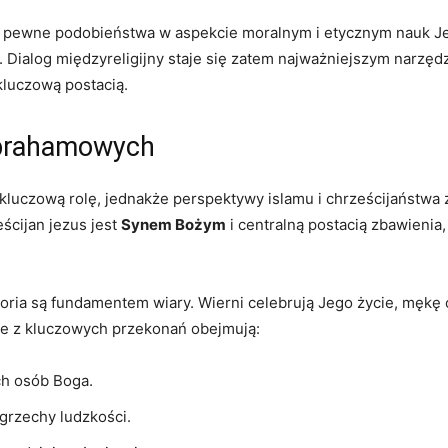
ują pewne podobieństwa w aspekcie moralnym i etycznym nauk Je
ialog międzyreligijny staje ‍się zatem najważniejszym narzędzi
luczową postacią.
 abrahamowych
luczową rolę, jednakże perspektywy islamu i chrześcijaństwa zn
eścijan jezus jest⁢
Synem Bożym
⁢i centralną postacią zbawienia
storia są fundamentem wiary. Wierni celebrują Jego ‍życie, męk
tóre ‌z kluczowych przekonań obejmują:
ech osób Boga.
 grzechy ludzkości.