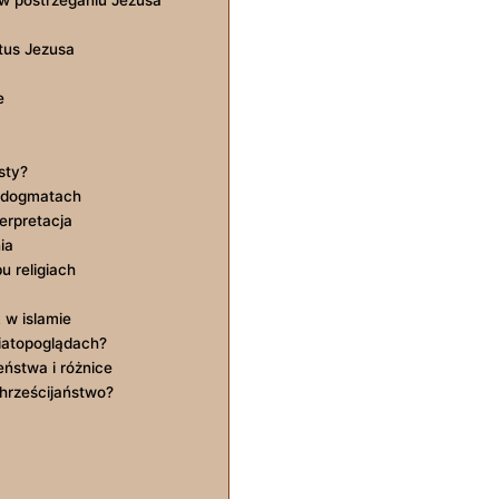
atus Jezusa
e
sty?
w dogmatach
terpretacja
ia
u religiach
 w islamie
iatopoglądach?
eństwa i różnice
 chrześcijaństwo?