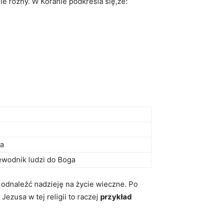
e różny. W ⁣Koranie ⁤podkreśla się,że:
ba
rzewodnik ludzi do Boga
odnaleźć ⁣nadzieję na życie wieczne.‌ Po
 Jezusa w tej religii to raczej
przykład