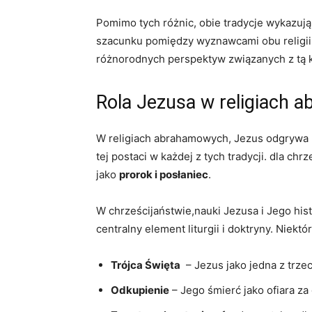
Pomimo​ tych różnic, obie tradycje ⁣wykaz
szacunku pomiędzy wyznawcami obu religii. D
różnorodnych perspektyw związanych z tą k
Rola ⁣Jezusa w‌ religiach
W religiach abrahamowych, Jezus odgrywa ⁢k
tej postaci w⁣ każdej z tych tradycji. dla chrz
jako
prorok ‌i posłaniec
.
W chrześcijaństwie,nauki Jezusa ​i Jego hi
centralny element ⁤liturgii i doktryny.⁤ Niek
Trójca⁣ Święta
​ – Jezus jako jedna z trz
Odkupienie
– Jego śmierć jako ofiara⁤ za