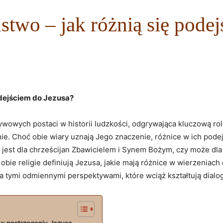
ństwo – jak różnią się pode
‌podejściem do Jezusa?
ywowych postaci w historii ludzkości, odgrywająca kluczową rol
e.⁣ Choć obie wiary ⁣uznają Jego znaczenie, różnice w ich podejś
Jezus jest dla chrześcijan Zbawicielem i Synem Bożym, czy może
obie religie definiują Jezusa, jakie mają różnice w wierzeniach 
 za tymi odmiennymi perspektywami, które wciąż kształtują dialo
 w postrzeganiu Jezusa