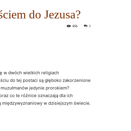
jściem do Jezusa?
456
0
ę w dwóch​ wielkich religiach
ciu do tej postaci są ​głęboko ⁢zakorzenione‍
 dla muzułmanów jedynie prorokiem?
oraz co te różnice oznaczają dla ich
g międzywyznaniowy w ‍dzisiejszym ‍świecie.