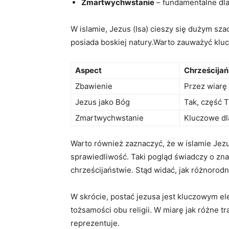
Zmartwychwstanie
‍– fundamentalne dla
W islamie, Jezus (Isa) ⁤cieszy się dużym ‍sza
posiada boskiej natury.Warto zauważyć kluc
Aspect
Chrześcija
Zbawienie
Przez wiarę 
Jezus jako Bóg
Tak, część T
Zmartwychwstanie
Kluczowe⁤ dl
Warto również zaznaczyć, że ⁢w islamie Jez
sprawiedliwość. Taki pogląd ‍świadczy o znac
chrześcijaństwie. Stąd widać, jak różnorodne
W⁣ skrócie, postać jezusa jest kluczowym elem
tożsamości⁢ obu religii. W miarę jak różne tr
⁤reprezentuje.