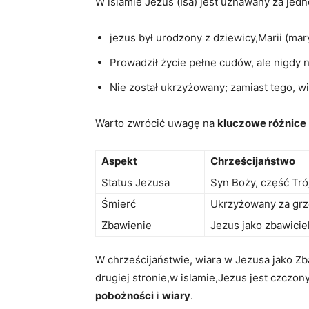
W islamie Jezus (Isa) jest uznawany za jedne
jezus ⁤był urodzony z dziewicy,Marii (mar
Prowadził życie pełne cudów, ale nigdy ni
Nie został ukrzyżowany; zamiast tego,​ wie
Warto zwrócić uwagę na
kluczowe różnice
Aspekt
Chrześcijaństwo
Status Jezusa
Syn Boży, część Trój
Śmierć
Ukrzyżowany za grz
Zbawienie
Jezus jako zbawicie
W⁤ chrześcijaństwie, wiara w Jezusa ‍jako Z
drugiej⁣ stronie,w islamie,Jezus jest czczony
pobożności
i⁢
wiary
.