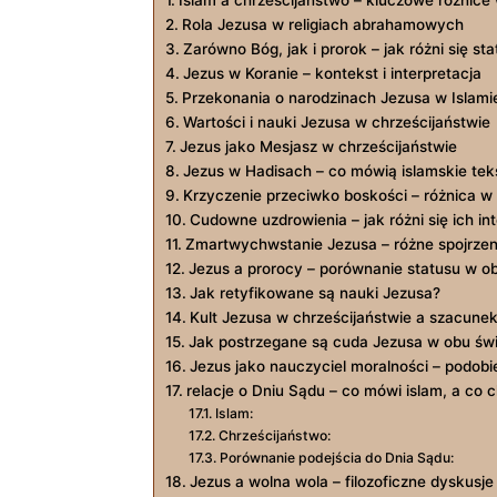
Rola ⁣Jezusa w‌ religiach abrahamowych
Zarówno Bóg, jak i‌ prorok – jak różni się ⁣st
Jezus w Koranie – kontekst i interpretacja
Przekonania o ‌narodzinach Jezusa w Islami
Wartości i nauki ‌Jezusa⁢ w chrześcijaństwie
Jezus jako​ Mesjasz w chrześcijaństwie
Jezus w Hadisach – co‌ mówią islamskie tek
Krzyczenie⁤ przeciwko boskości – różnica ‍
Cudowne uzdrowienia ⁤– jak różni się⁣ ich in
Zmartwychwstanie Jezusa – różne ‍spojrzen
Jezus a ​prorocy – porównanie statusu w ob
Jak retyfikowane są nauki Jezusa?
Kult Jezusa w chrześcijaństwie ‌a szacunek
Jak postrzegane są cuda Jezusa ‍w obu św
Jezus jako nauczyciel ​moralności⁤ – podobi
relacje⁣ o Dniu Sądu – ⁢co mówi‍ islam, a co
Islam:
Chrześcijaństwo:
Porównanie podejścia ​do Dnia Sądu:
Jezus a wolna ‌wola – filozoficzne dyskusje