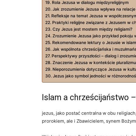
Rola Jezusa w dialogu międzyreligijnym
Jak zrozumienie Jezusa wpływa na relacj
Refleksje na ⁤temat Jezusa w‍ współczesny
Praktyki religijne związane z ‌Jezusem w c
Czy Jezus⁣ jest ⁤mostem ⁤między religiami?
Zrozumienie Jezusa jako przykład pokoju w
Rekomendowane lektury⁣ o Jezusie w islamie
Jak ⁣wspólnota ⁤chrześcijańska i ⁢muzułmań
Perspektywy przyszłości – dialog ‌i zrozum
Znaczenie Jezusa‌ w kontekście pluralizmu 
Nieporozumienia⁤ dotyczące⁢ Jezusa w kult
Jezus jako symbol ⁤jedności w różnorodności
Islam a chrześcijaństwo 
jezus, jako⁤ postać ⁣centralna w obu religiac
prorokiem, ale i Zbawicielem, synem Bożym,