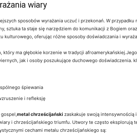
rażania wiary
iejszych sposobów wyrażania uczuć i przekonań. W przypadku 
ijny, sztuka ta staje się narzędziem do komunikacji z Bogiem o
u kulturowego, oferując różne sposoby doświadczania i wyraża
który ma głębokie korzenie w tradycji afroamerykańskiej.Jego
wiernych, jak i osoby poszukujące duchowego doświadczenia. k
wspólnego śpiewania
zruszenie i refleksję
 gospel,
metal chrześcijański
zaskakuje swoją intensywnością 
wiary i chrześcijańskiego triumfu. Utwory te często eksplorują
rystycznymi cechami metalu chrześcijańskiego są: