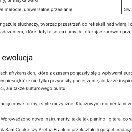
ffy, tematyka walki
e melodie, uniwersalne przesłanie
Swi
gażuje słuchaczy, tworząc przestrzeń do refleksji nad wiarą i 
adczeniem, które dotyka serca i umysłu, oferując zarówno prze
i ewolucja
ch afrykańskich, które z czasem połączyły się z wpływami euro
 pieśni,które nie tylko przynosiły pocieszenie,ale także inspi
ci, ale także kulturowego buntu.
mując nowe formy i style muzyczne. Kluczowymi momentami w 
 Wprowadzono nowe instrumenty, takie jak pianino i gitara, co 
jak Sam Cooke czy Aretha Franklin przekształcili gospel, nadają