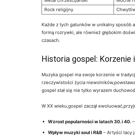
Metal chrześcijański
Mocne ri
Rock religijny
Chwytliw
Każde z tych gatunków w unikalny sposób an
formą rozrywki, ale również głębokim doświ
czasach.
Historia gospel: Korzenie 
Muzyka gospel ma swoje korzenie w tradycja
rzeczywistości życia niewolników,powstawały
gospel stał się nie tylko wyrazem duchowoś
W XX wieku,gospel zaczął ewoluować,przyj
Wzrost popularności w latach 30. i 40.
–
Wpływ muzyki soul i R&B
– Artyści tacy 