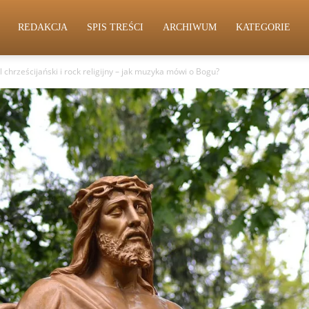
REDAKCJA
SPIS TREŚCI
ARCHIWUM
KATEGORIE
 chrześcijański i rock religijny – jak muzyka mówi o Bogu?