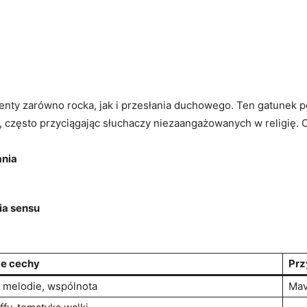
nty zarówno rocka, jak i przesłania duchowego. Ten gatunek poz
i, często przyciągając słuchaczy niezaangażowanych w religię. 
ania
ia sensu
e cechy
Prz
 melodie, wspólnota
Mav