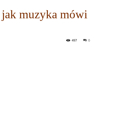
 – jak muzyka mówi
497
0