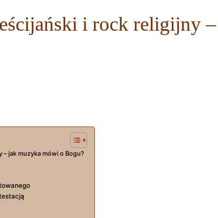
eścijański i rock religijny
jny – jak muzyka mówi o Bogu?
untowanego
testacją