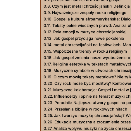
Czym jest metal chrześcijański? Definicja
Najważniejsze zespoły rocka religijnego
Gospel a kultura afroamerykańska: Dial
Teksty pełne wiecznych prawd: Analiza 
Rola emocji w muzyce chrześcijańskiej
Jak gospel przyciąga nowe pokolenia
metal chrześcijański na festiwalach: Man
Współczesne trendy w rocku religijnym
Jak gospel zmienia nasze wyobrażenie o
Religijna estetyka w tekstach metalowyc
Muzyczne symbole w utworach chrześcij
O czym mówią teksty metalowe? Nie tyl
Czy rock może być modlitwą? Kontrowers
Muzyczne kolaboracje: Gospel i metal w
Influencerzy i opinie na temat muzyki ch
Poradnik: Najlepsze utwory gospel na p
Przesłania biblijne w rockowych hitach
Jak tworzyć muzykę chrześcijańską? Ws
Edukacja muzyczna a zrozumienie przes
Analiza wpływu muzyki na życie chrześci