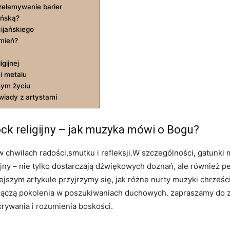
zełamywanie barier
ańską?
cijańskiego
mień?
gijnej
i metalu
nym życiu
wiady z artystami
ock religijny – jak muzyka mówi o Bogu?
chwilach radości,smutku i refleksji.W szczególności, gatunki 
igijny – nie tylko dostarczają dźwiękowych doznań, ale również
iejszym artykule przyjrzymy się, jak różne nurty muzyki chrześc
ak łączą pokolenia w poszukiwaniach duchowych. zapraszamy do 
krywania i rozumienia boskości.