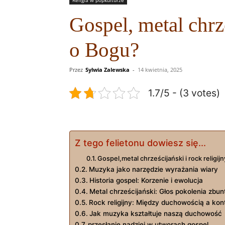
Gospel, metal chrz
o Bogu?
Przez
Sylwia Zalewska
-
14 kwietnia, 2025
1.7/5 - (3 votes)
Z tego felietonu dowiesz się...
Gospel,metal chrześcijański i rock religi
Muzyka jako narzędzie wyrażania wiary
Historia gospel: Korzenie i ewolucja
Metal chrześcijański: Głos pokolenia zb
Rock religijny: Między duchowością a kon
Jak muzyka kształtuje naszą duchowość
przesłanie nadziei w utworach gospel