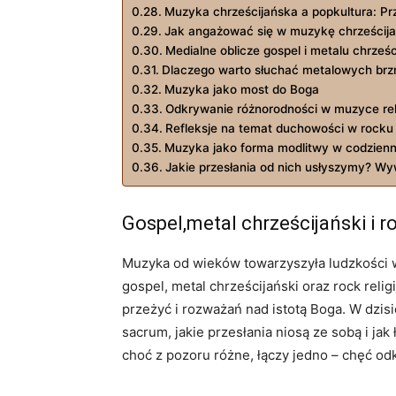
Muzyka chrześcijańska a popkultura: Pr
Jak angażować się w muzykę chrześcij
Medialne oblicze gospel i metalu chrześ
Dlaczego warto słuchać metalowych brz
Muzyka jako most do Boga
Odkrywanie różnorodności w muzyce reli
Refleksje na temat duchowości w rocku 
Muzyka jako forma modlitwy w codzien
Jakie przesłania od nich usłyszymy? Wy
Gospel,metal chrześcijański i r
Muzyka od wieków towarzyszyła ludzkości w 
gospel, metal chrześcijański oraz rock rel
przeżyć i rozważań nad istotą Boga. W dzis
sacrum, jakie przesłania niosą ze sobą i j
choć z pozoru różne, łączy jedno – chęć od