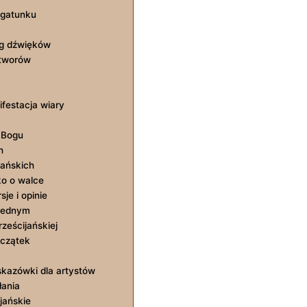
 gatunku
og dźwięków
utworów
ifestacja wiary
 Bogu
h
ańskich
ko o walce
je i opinie
 jednym
rześcijańskiej
oczątek
kazówki dla artystów
łania
jańskie