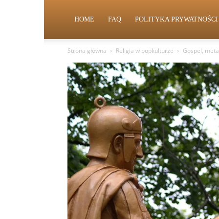
HOME
FAQ
POLITYKA PRYWATNOŚCI
Strona główna
Religia w popkulturze
Gospel, metal