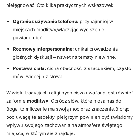
pielęgnować. Oto kilka praktycznych wskazówek:
Ogranicz używanie telefonu:
przynajmniej w
miejscach modlitwy,włączając wyciszenie
powiadomień.
Rozmowy interpersonalne:
unikaj prowadzenia‌
głośnych dyskusji – nawet na⁢ tematy niewinne.
Postawa ​ciała:
cicha ‍obecność, ‍z ‍szacunkiem, często
mówi‌ więcej niż słowa.
W wielu tradycjach⁤ religijnych cisza uważana jest również
za formę
modlitwy
. Oprócz słów,⁣ które niosą​ nas do
Boga, to⁣ milczenie ma ‍swoją moc‌ oraz znaczenie.Biorąc
pod‍ uwagę te aspekty,‌ pielgrzym powinien być⁣ świadomy
​wpływu swojego zachowania⁣ na ⁢atmosferę świętego
⁣miejsca, w ⁣którym⁣ się znajduje.