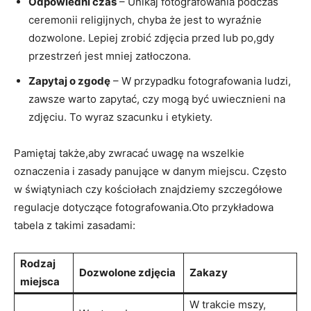
Odpowiedni‌ czas
– Unikaj fotografowania ​podczas
ceremonii ‍religijnych, chyba że jest​ to⁣ wyraźnie
dozwolone. Lepiej ⁤zrobić zdjęcia przed ‌lub po,gdy
przestrzeń jest ⁣mniej ⁢zatłoczona.
Zapytaj​ o zgodę
– W przypadku‌ fotografowania ludzi,
zawsze warto zapytać, czy mogą być⁣ uwiecznieni⁢ na
zdjęciu.⁤ To ​wyraz szacunku i etykiety.
Pamiętaj⁤ także,aby zwracać uwagę na wszelkie
oznaczenia ⁢i zasady panujące w danym miejscu. Często
w świątyniach czy kościołach znajdziemy szczegółowe
regulacje ‌dotyczące fotografowania.Oto przykładowa
tabela z⁤ takimi ‍zasadami:
Rodzaj
Dozwolone zdjęcia
Zakazy
miejsca
W trakcie mszy,