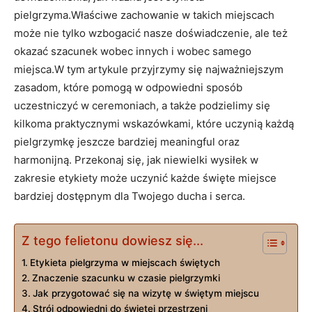
pielgrzyma.Właściwe zachowanie w⁢ takich miejscach
może nie tylko wzbogacić ‍nasze doświadczenie, ale też‌
okazać szacunek wobec innych i wobec samego
miejsca.W tym ⁤artykule przyjrzymy się ‌najważniejszym
zasadom, które pomogą ⁤w odpowiedni sposób
uczestniczyć ‍w ceremoniach, a ⁢także⁢ podzielimy się
kilkoma praktycznymi wskazówkami, które uczynią‌ każdą
pielgrzymkę⁤ jeszcze bardziej meaningful oraz
‌harmonijną.⁢ Przekonaj się, jak niewielki wysiłek w
zakresie‍ etykiety może uczynić⁢ każde święte miejsce
bardziej⁤ dostępnym dla Twojego​ ducha i serca.
Z tego felietonu dowiesz się...
Etykieta pielgrzyma w miejscach świętych
Znaczenie szacunku w​ czasie pielgrzymki
Jak przygotować​ się na ‍wizytę ‌w świętym miejscu
Strój odpowiedni do świętej⁣ przestrzeni