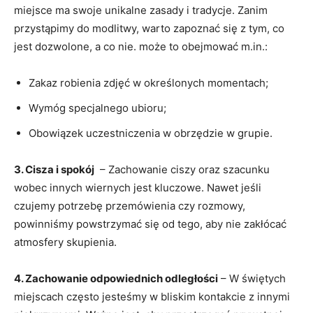
miejsce ma swoje unikalne zasady i tradycje. ​Zanim
przystąpimy⁣ do ‌modlitwy,⁢ warto⁢ zapoznać się z tym, co
‌jest ⁤dozwolone, a co nie. może to obejmować m.in.:
Zakaz ⁢robienia zdjęć w określonych momentach;
Wymóg specjalnego ubioru;
Obowiązek ⁤uczestniczenia w‍ obrzędzie w grupie.
3. Cisza i spokój
​ – Zachowanie⁤ ciszy⁤ oraz szacunku​
wobec ​innych wiernych jest‍ kluczowe. Nawet jeśli
czujemy ⁣potrzebę przemówienia czy rozmowy,
powinniśmy ‌powstrzymać‍ się​ od tego, aby ‍nie zakłócać
atmosfery skupienia.
4. Zachowanie​ odpowiednich odległości
⁤– W świętych
miejscach ⁣często jesteśmy⁣ w bliskim kontakcie z innymi