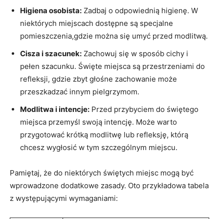
Higiena osobista:
Zadbaj o odpowiednią​ higienę. W
niektórych miejscach ‍dostępne⁢ są specjalne
pomieszczenia,gdzie można się umyć przed modlitwą.
Cisza i szacunek:
Zachowuj się w ⁢sposób cichy i
pełen szacunku. Święte miejsca są przestrzeniami​ do
refleksji, gdzie zbyt głośne ⁣zachowanie ⁢może
przeszkadzać innym​ pielgrzymom.
Modlitwa i intencje:
Przed​ przybyciem ⁣do ⁣świętego
miejsca ⁣przemyśl swoją intencję. Może ‍warto
przygotować‌ krótką ⁣modlitwę lub‍ refleksję, którą
chcesz wygłosić w tym szczególnym miejscu.
Pamiętaj, że⁤ do niektórych świętych miejsc ⁣mogą ⁢być
wprowadzone dodatkowe zasady. Oto przykładowa tabela
z ⁣występującymi wymaganiami: