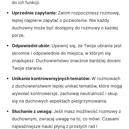
do ich ⁣funkcji.
Uprzednie zapytanie:
Zanim rozpoczniesz rozmowę,
lepiej‌ najpierw zapytać o pozwolenie. Nie⁣ każdy
⁢duchowny może ‍być​ dostępny do ‌rozmowy⁣ o każdej
porze.
Odpowiedni ‍ubiór:
Upewnij się, ​że ⁤Twoje ubranie jest
skromne i odpowiednie⁣ do ⁣miejsca,⁤ w którym się⁢
znajdujesz. Duchowieństwo znacznie bardziej ⁣doceni
Twoje starania.
Unikanie kontrowersyjnych⁣ tematów:
W rozmowach
z duchowieństwem lepiej unikać tematów,‍ które mogą
⁤wywołać kontrowersje.⁣ zachowaj⁣ neutralność⁤ i skup ​
się na duchowych aspektach pielgrzymowania.
Słuchanie z uwagą:
Jeśli masz możliwość rozmowy z⁣
duchownym, zwracaj uwagę​ na to,⁤ co ⁢mówi. Czasami⁣
najważniejsze nauki płyną z prostych rad i