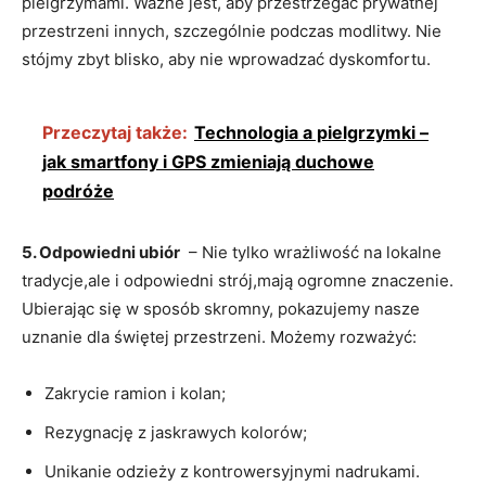
pielgrzymami. Ważne jest,⁤ aby przestrzegać prywatnej
przestrzeni innych, ⁣szczególnie podczas modlitwy. Nie​
stójmy ⁣zbyt ‍blisko, aby nie wprowadzać dyskomfortu.
Przeczytaj także:
Technologia a pielgrzymki –
jak smartfony i GPS zmieniają duchowe
podróże
5. Odpowiedni⁤ ubiór
‌ – Nie⁣ tylko wrażliwość na​ lokalne
tradycje,ale i odpowiedni⁣ strój,mają ogromne znaczenie.‍
Ubierając się w sposób skromny, pokazujemy⁢ nasze
‌uznanie dla ⁢świętej przestrzeni. Możemy‍ rozważyć:
Zakrycie‌ ramion⁣ i kolan;
Rezygnację⁣ z jaskrawych kolorów;
Unikanie⁣ odzieży z kontrowersyjnymi ​nadrukami.