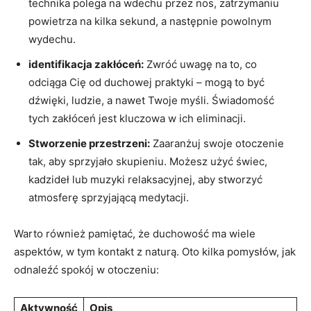
technika polega na​ wdechu przez nos, ⁤zatrzymaniu
⁢powietrza na kilka ​sekund,​ a następnie‌ powolnym
wydechu.
identifikacja zakłóceń:
⁢Zwróć ⁣uwagę‍ na to, co
odciąga Cię od duchowej praktyki ‌– ‍mogą to być​
dźwięki, ludzie, ‍a⁤ nawet Twoje myśli. Świadomość
tych zakłóceń jest kluczowa w⁤ ich eliminacji.
Stworzenie przestrzeni:
Zaaranżuj swoje otoczenie⁢
tak, aby sprzyjało skupieniu. Możesz użyć ⁣świec,
kadzideł​ lub⁢ muzyki relaksacyjnej, aby stworzyć
atmosferę sprzyjającą ‌medytacji.
Warto również pamiętać, że duchowość ma ‌wiele
aspektów,⁤ w ‌tym kontakt​ z naturą. Oto kilka pomysłów, ⁢jak
odnaleźć‌ spokój w otoczeniu:
Aktywność
Opis