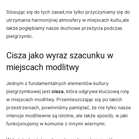
Stosując się do tych ⁤zasad,nie ​tylko przyczyniamy się ​do
utrzymania harmonijnej ‍atmosfery ⁣w miejscach kultu,ale
także ⁢pogłębiamy‌ nasze duchowe⁣ przeżycia ⁤podczas
pielgrzymki.
Cisza jako⁤ wyraz szacunku w
miejscach⁣ modlitwy
Jednym z ⁣fundamentalnych ‍elementów kultury⁢
pielgrzymkowej jest
cisza
, która​ odgrywa kluczową⁣ rolę
w miejscach modlitwy. Przemieszczając się po takich
‌przestrzeniach, powinniśmy pamiętać, że nie tylko nasze
intencje modlitewne są istotne, ale⁣ także⁤ sposób,⁣ w jaki
funkcjonujemy w komunie z ⁢innymi⁣ wiernymi.