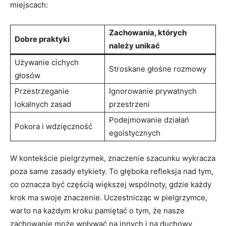
miejscach:
Zachowania, których
Dobre ‌praktyki
należy ‌unikać
Używanie cichych⁤
Stroskane⁣ głośne rozmowy
głosów
Przestrzeganie
Ignorowanie prywatnych‌
lokalnych zasad
przestrzeni
Podejmowanie ⁤działań
Pokora i wdzięczność
egoistycznych
W⁤ kontekście pielgrzymek,​ znaczenie szacunku wykracza​
poza ⁣same⁣ zasady⁢ etykiety. To ‌głęboka refleksja nad tym,‍
co oznacza być częścią większej ⁣wspólnoty,​ gdzie każdy⁣
krok ma swoje​ znaczenie.‍ Uczestnicząc w pielgrzymce,
warto na każdym kroku‍ pamiętać o⁤ tym, że nasze
zachowanie może wpływać ⁤na innych i na duchowy⁣