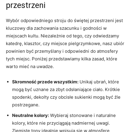
przestrzeni
Wybór odpowiedniego⁤ stroju do świętej ⁢przestrzeni jest
kluczowy⁣ dla zachowania szacunku i godności ​w
miejscach kultu. Niezależnie od tego, czy ‌odwiedzamy
katedrę, klasztor, czy miejsce⁤ pielgrzymkowe, nasz ‍ubiór
powinien być przemyślany⁤ i odpowiedni do‌ atmosfery
tych miejsc. Poniżej przedstawiamy kilka‍ zasad, ​które
warto mieć na uwadze.
Skromność‌ przede wszystkim:
Unikaj ubrań, które
mogą być uznane za‍ zbyt odsłaniające​ ciało. Krótkie
spodenki, dekolty czy obcisłe sukienki​ mogą być źle
postrzegane.
Neutralne kolory:
Wybieraj stonowane ‌i⁤ naturalne
‍kolory, które⁢ nie przyciągają nadmiernej⁣ uwagi.
Ziemiste tony⁤ idealnie wpisują się w atmosferę