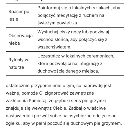
Poinformuj się o ‌lokalnych szlakach, aby
Spacer po‍
połączyć medytację ⁣z ruchem na⁢
lesie
świeżym⁣ powietrzu.
Wysłuchaj ciszy nocy lub ⁢podziwiaj
Obserwacja
wschód słońca, aby połączyć się z
nieba
wszechświatem.
Uczestnicz w lokalnych​ ceremoniach,
Rytuały⁢ w
które ‌pozwolą⁣ ci na integrację z
naturze
duchowością danego miejsca.
ostatecznie przypomnienie o tym, co naprawdę jest
ważne,⁢ pomoże Ci ​zignorować zewnętrzne
zakłócenia.Pamiętaj,‍ że głęboki sens pielgrzymki​
znajduje​ się wewnątrz Ciebie. Zadbaj o właściwe
nastawienie‍ i pozwól sobie na psychiczne ‍odcięcie od
zgiełku, aby w pełni poczuć się duchowym pielgrzymem.