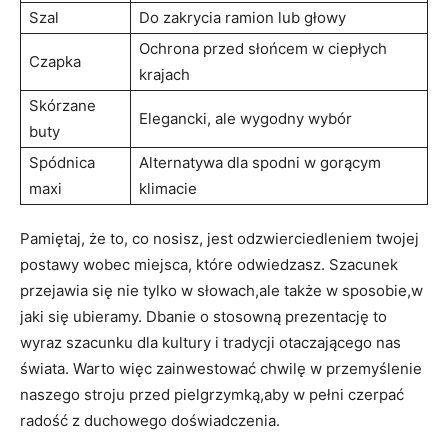
Szal
Do zakrycia ramion lub głowy
Ochrona przed słońcem w ciepłych
Czapka
krajach
Skórzane
Elegancki, ale wygodny wybór
buty
Spódnica
Alternatywa dla​ spodni w gorącym
maxi
klimacie
Pamiętaj, że ⁢to, co nosisz, jest ​odzwierciedleniem⁢ twojej
‍postawy wobec miejsca,⁢ które odwiedzasz. ⁤Szacunek
przejawia się ​nie tylko w słowach,ale także ⁣w sposobie,w
⁤jaki ‍się ubieramy. ⁤Dbanie o stosowną prezentację‌ to
wyraz szacunku dla ‌kultury i ⁢tradycji otaczającego nas
świata. Warto więc zainwestować‌ chwilę w ​przemyślenie
⁤naszego stroju‍ przed pielgrzymką,aby w pełni czerpać
radość z duchowego ⁢doświadczenia.