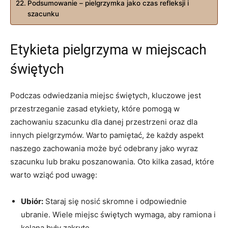
Podsumowanie ⁢–⁣ pielgrzymka jako czas refleksji i
szacunku
Etykieta pielgrzyma w miejscach
świętych
Podczas‍ odwiedzania⁢ miejsc ⁣świętych, kluczowe jest
przestrzeganie ⁤zasad ​etykiety, które pomogą w
zachowaniu szacunku dla danej przestrzeni oraz dla
innych pielgrzymów. Warto⁤ pamiętać, że każdy aspekt⁤
naszego zachowania może być odebrany‌ jako wyraz
szacunku lub⁤ braku poszanowania. Oto kilka zasad, które
warto wziąć‌ pod uwagę:
Ubiór:
Staraj się nosić skromne i⁣ odpowiednie
ubranie.‍ Wiele miejsc świętych wymaga, aby ramiona i ​
kolana były zakryte.