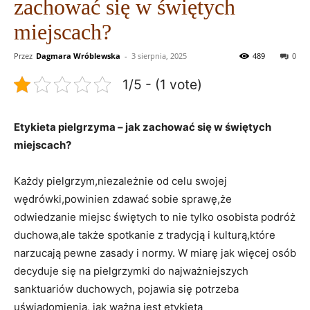
zachować się w świętych
miejscach?
Przez
Dagmara Wróblewska
-
3 sierpnia, 2025
489
0
1/5 - (1 vote)
Etykieta pielgrzyma – jak ‌zachować‌ się w świętych
⁤miejscach?
Każdy pielgrzym,niezależnie od celu swojej
wędrówki,powinien zdawać sobie sprawę,że
odwiedzanie miejsc​ świętych to ⁣nie‍ tylko osobista ‌podróż
duchowa,ale ⁣także spotkanie z tradycją i kulturą,które
narzucają pewne ⁣zasady i normy.​ W miarę jak więcej osób
decyduje ‍się na pielgrzymki do najważniejszych
sanktuariów duchowych, pojawia się‍ potrzeba ​
uświadomienia,⁤ jak ⁢ważna jest etykieta