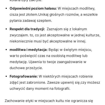
Odpowiedni poziom hałasu:
⁣W miejscach modlitwy,
cisza jest złotem.Unikaj ‌głośnych rozmów, a ⁤wszelkie
pytania zadawaj szeptem.
Respekt dla tradycji:
​ Zaznajom ⁣się z ⁣lokalnym
⁣zwyczajem. to, co‍ jest akceptowalne w jednej kulturze,
niekoniecznie musi być akceptowalne ​w ⁤innej.
modlitwa ‌i medytacja:
Będąc w świętym miejscu,
warto ‍poświęcić czas na osobistą ⁢modlitwę lub
medytację. Ujawnia⁢ to ⁣twoje zaangażowanie w
duchowe przeżycie.
Fotografowanie:
W niektórych ⁢miejscach robienie
zdjęć‌ jest zabronione. Zawsze‍ upewnij ⁢się,czy możesz
uchwycić dany ⁤moment na ​fotografii.
Zachowanie ⁤etyki w ⁣miejscach kultu nie⁤ ogranicza się