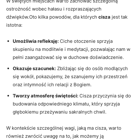
W świętych miejscach warto zachować szczególną
ostrożność wobec hałasu i ​rozpraszających
dźwięków.Oto kilka powodów, dla⁤ których
cisza
jest tak
istotna:
Umożliwia refleksję:
Ciche otoczenie ⁤sprzyja
skupieniu na modlitwie i medytacji,​ pozwalając ⁣nam w
pełni ⁤zaangażować ‌się w duchowe⁣ doświadczenie.
Okazuje szacunek:
⁤Zbliżając ​się do osób modlących
się wokół,​ pokazujemy, że⁤ szanujemy ⁢ich przestrzeń
oraz intymność⁤ ich relacji ⁣z Bogiem.
Tworzy⁤ atmosferę⁤ świętości:
Cisza⁣ przyczynia się do
budowania odpowiedniego klimatu, który‌ sprzyja
⁢głębokiemu przeżywaniu sakralnych chwil.
W kontekście‍ szczególnej wagi, jaką ma ‍cisza, warto‍
również⁤ zwrócić ‍uwagę na​ to, jak możemy ​ją