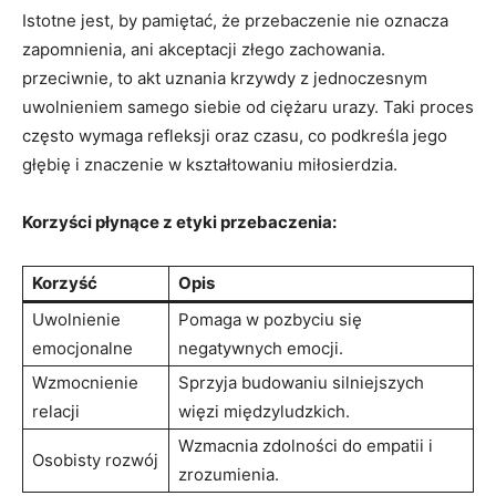
Istotne⁤ jest, by ‍pamiętać,⁣ że przebaczenie nie oznacza
zapomnienia, ani akceptacji⁤ złego zachowania.
przeciwnie, to akt uznania krzywdy z jednoczesnym
uwolnieniem samego siebie od⁢ ciężaru⁣ urazy. ‌Taki proces
często wymaga refleksji⁢ oraz czasu, ‌co ⁤podkreśla jego
głębię‌ i znaczenie‍ w​ kształtowaniu ⁢miłosierdzia.
Korzyści płynące z etyki przebaczenia:
Korzyść
Opis
Uwolnienie
Pomaga w pozbyciu się
emocjonalne
negatywnych emocji.
Wzmocnienie
Sprzyja budowaniu silniejszych
relacji
więzi⁤ międzyludzkich.
Wzmacnia zdolności do empatii i
Osobisty rozwój
zrozumienia.