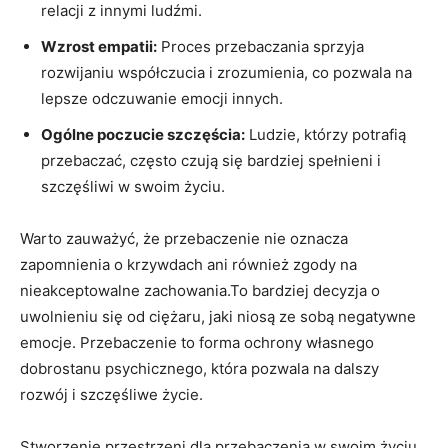
relacji z ‌innymi ludźmi.
Wzrost empatii:
Proces‍ przebaczania sprzyja
rozwijaniu ⁣współczucia i zrozumienia, co pozwala na
lepsze odczuwanie emocji innych.
Ogólne poczucie⁢ szczęścia:
Ludzie, którzy‌ potrafią
przebaczać,⁤ często czują się bardziej spełnieni i
szczęśliwi w swoim życiu.
Warto zauważyć, że przebaczenie nie oznacza‍
zapomnienia o krzywdach ani również zgody na
⁣nieakceptowalne ⁣zachowania.To bardziej decyzja o
uwolnieniu się od ciężaru, jaki niosą ze sobą negatywne
emocje. ​Przebaczenie⁢ to forma ochrony własnego
dobrostanu psychicznego, która pozwala na ⁤dalszy
rozwój i szczęśliwe życie.
Stworzenie przestrzeni dla⁣ przebaczenia w swoim⁤ życiu‌