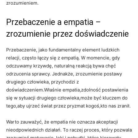
zrozumieniem.
Przebaczenie a empatia ​–
zrozumienie przez doświadczenie
Przebaczenie, jako fundamentalny⁣ element ludzkich⁣
relacji, ⁣często łączy się z empatią. W momencie,‌ gdy
⁣odczuwamy krzywdę, naturalną reakcją ‍bywa chęć
odrzucenia sprawcy. Jednakże, zrozumienie postawy
⁢drugiego człowieka, przychodzi‌ z
⁣doświadczeniem.Właśnie empatia,zdolność postawienia
się w sytuacji drugiego człowieka,może ‍być kluczem do
tego,aby ujrzeć‌ świat ⁣przez pryzmat kogoś,kto ‌nas zranił.
Warto zauważyć, że empatia nie oznacza akceptacji
nieodpowiednich działań. To raczej proces, który ​pozwala
zrozumieć motywacje, lęki i pobudki, które kierowały