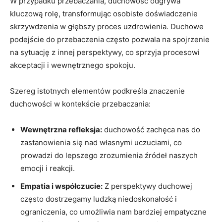
W przypadku​ przebaczania, duchowość odgrywa
kluczową rolę, transformując osobiste ​doświadczenie
skrzywdzenia w ⁤głębszy proces uzdrowienia. Duchowe
⁤podejście do przebaczenia często pozwala na spojrzenie
na sytuację ​z innej perspektywy, co sprzyja procesowi ​
akceptacji i wewnętrznego ⁢spokoju.
Szereg istotnych ⁣elementów podkreśla znaczenie
duchowości w kontekście przebaczania:
Wewnętrzna ‌refleksja:
duchowość zachęca⁤ nas do
zastanowienia się nad własnymi uczuciami, co
prowadzi do lepszego zrozumienia ⁢źródeł ‌naszych
emocji ⁢i reakcji.
Empatia i‍ współczucie:
Z perspektywy duchowej
często‍ dostrzegamy‍ ludzką niedoskonałość i
ograniczenia, ⁤co umożliwia nam bardziej empatyczne