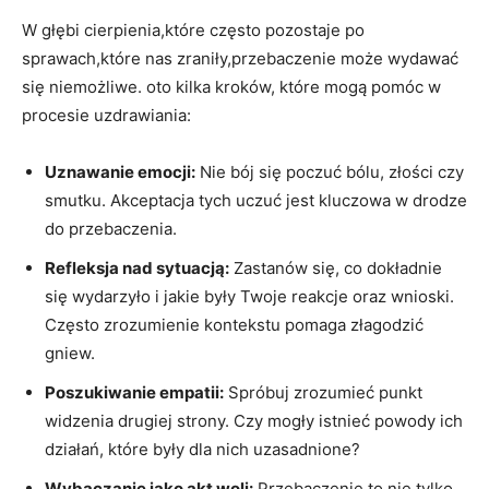
W głębi cierpienia,które często pozostaje po
sprawach,które nas zraniły,przebaczenie może wydawać
się niemożliwe.⁤ oto kilka kroków, które ‌mogą pomóc w
procesie ​uzdrawiania:
Uznawanie emocji:
Nie bój się poczuć ‌bólu, złości czy
smutku. Akceptacja tych uczuć jest kluczowa w drodze
do przebaczenia.
Refleksja nad‍ sytuacją:
Zastanów⁣ się, co dokładnie‍
się wydarzyło i jakie były Twoje reakcje oraz​ wnioski.
Często zrozumienie kontekstu pomaga złagodzić
gniew.
Poszukiwanie empatii:
Spróbuj zrozumieć punkt
widzenia ⁢drugiej strony. Czy mogły istnieć ‌powody ‌ich
‍działań, które⁣ były dla nich uzasadnione?
Wybaczanie jako akt woli:
Przebaczenie to nie tylko⁣