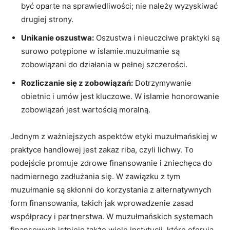
być oparte na sprawiedliwości; nie należy wyzyskiwać
drugiej strony.
Unikanie oszustwa:
Oszustwa i nieuczciwe praktyki są
surowo potępione w islamie.muzułmanie są
zobowiązani do działania w pełnej szczerości.
Rozliczanie się z zobowiązań:
Dotrzymywanie
obietnic i umów jest kluczowe. W islamie honorowanie
zobowiązań jest wartością moralną.
Jednym z ważniejszych aspektów etyki muzułmańskiej w
praktyce handlowej jest zakaz riba, czyli lichwy. To
podejście promuje zdrowe finansowanie i zniechęca do
nadmiernego zadłużania się. W zawiązku z tym
muzułmanie są skłonni do korzystania z alternatywnych
form finansowania, takich jak wprowadzenie zasad
współpracy i partnerstwa. W muzułmańskich systemach
finansowych istnieje także wiele instytucji, które oferują