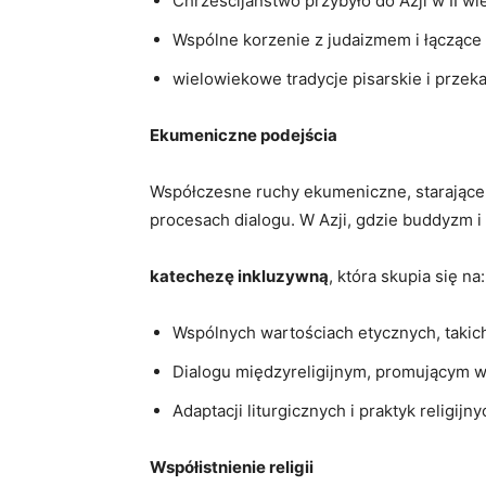
Chrześcijaństwo przybyło​ do Azji w II ‍w
Wspólne korzenie z⁣ judaizmem ⁤i łączące⁣ w
wielowiekowe⁤ tradycje ‌pisarskie i przek
Ekumeniczne ⁣podejścia
Współczesne ruchy ekumeniczne, starające s
procesach dialogu.‍ W Azji,⁢ gdzie buddyzm i
katechezę inkluzywną
, która skupia się na:
Wspólnych wartościach etycznych, takich
Dialogu międzyreligijnym, promującym 
Adaptacji liturgicznych i⁤ praktyk religij
Współistnienie religii