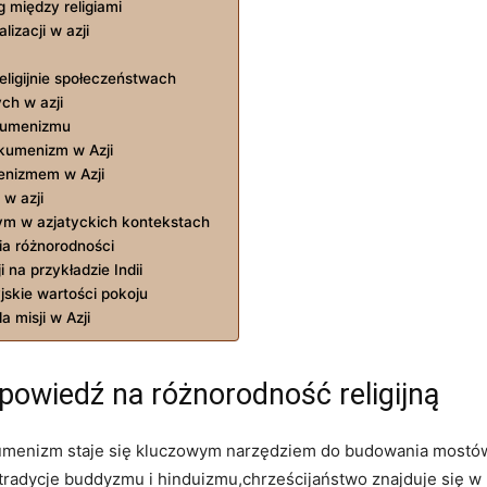
g między religiami
zacji w ‍azji
ligijnie społeczeństwach
ch w azji
ekumenizmu
ekumenizm w Azji
enizmem ⁢w Azji
 w azji
m w ⁢azjatyckich kontekstach
nia różnorodności
na ⁤przykładzie Indii
jskie wartości pokoju
 misji w Azji
owiedź na różnorodność ⁤religijną
, ekumenizm staje się kluczowym ‌narzędziem ⁢do budowania most
radycje buddyzmu i hinduizmu,chrześcijaństwo ​znajduje ⁢się w 