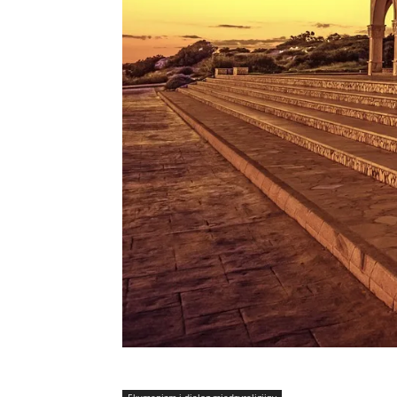
Ekumenizm i dialog międzyreligijny