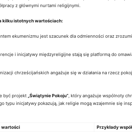
łpracy z głównymi nurtami religijnymi.
a kilku istotnych ⁢wartościach:
em ekumenizmu jest szacunek​ dla odmienności oraz zrozumien
rencje⁤ i inicjatywy międzyreligijne stają się platformą do omawia
nizacji chrześcijańskich angażuje się w działania na rzecz pokoj
 być projekt
„Świątynie Pokoju”
, który angażuje wspólnoty chrz
ego typu inicjatywy pokazują, ⁤jak religie ‍mogą wzajemnie się i
​wartości
Przykłady wspó