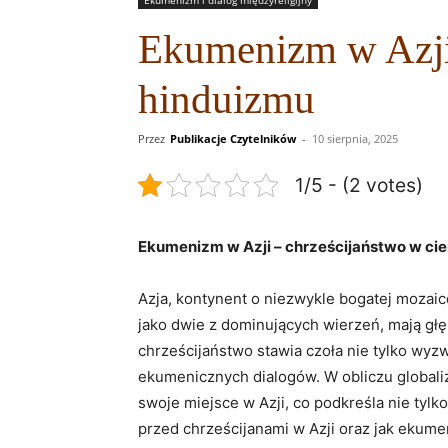
Ekumenizm w Azji 
hinduizmu
Przez
Publikacje Czytelników
-
10 sierpnia, 2025
1/5 - (2 votes)
Ekumenizm​ w Azji – chrześcijaństwo w ci
Azja, kontynent o niezwykle bogatej mozaice
jako dwie​ z dominujących wierzeń, mają głę
chrześcijaństwo stawia czoła nie tylko wyz
ekumenicznych dialogów. W obliczu globalizac
swoje miejsce ​w Azji, co ⁤podkreśla⁢ nie ty
przed chrześcijanami w Azji oraz ​jak ekume