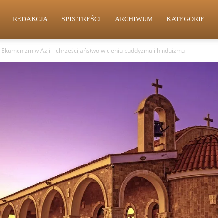
REDAKCJA
SPIS TREŚCI
ARCHIWUM
KATEGORIE
Ekumenizm w Azji – chrześcijaństwo w cieniu buddyzmu i hinduizmu