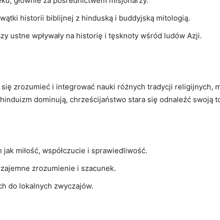
ieku, ⁤głównie za ⁢pośrednictwem misjonarzy.
ątki historii biblijnej ⁣z hinduską i buddyjską⁣ mitologią.
azy ustne wpływały na historię i tęsknoty wśród ludów Azji.
ię zrozumieć i integrować nauki różnych tradycji religijnych, 
 hinduizm dominują,⁤ chrześcijaństwo stara⁣ się odnaleźć swoją 
 jak miłość, współczucie i sprawiedliwość.
wzajemne zrozumienie i szacunek.
nych do lokalnych zwyczajów.