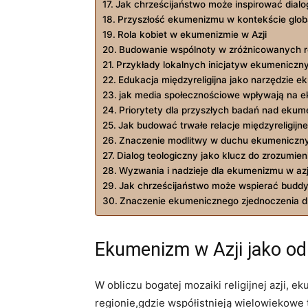
Jak chrześcijaństwo może ‍inspirować dialo
Przyszłość ekumenizmu w kontekście globali
Rola⁣ kobiet w ekumenizmie ​w Azji
Budowanie wspólnoty w ⁢zróżnicowanych re
Przykłady lokalnych inicjatyw ekumeniczny
Edukacja międzyreligijna jako‍ narzędzie 
jak media⁤ społecznościowe wpływają na 
Priorytety dla przyszłych badań nad⁣ ekum
Jak budować trwałe relacje międzyreligijne
Znaczenie modlitwy w duchu ekumeniczny
Dialog teologiczny jako klucz do‍ zrozumie
Wyzwania i nadzieje dla ⁤ekumenizmu ‍w azji 
Jak ​chrześcijaństwo może wspierać buddy
Znaczenie​ ekumenicznego zjednoczenia dla
Ekumenizm w Azji jako odp
W obliczu bogatej⁢ mozaiki religijnej azji
regionie,gdzie współistnieją wielowiekowe t