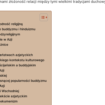
 nami ‍złożoność relacji​ między tymi wielkimi tradycjami duchow
ność ⁤religijną
ie buddyzmu i hinduizmu
dzyreligijnym
e w Azji
óżnice
zeństwach azjatyckich
yckiego kontekstu kulturowego
cijańskim a​ buddyjskim
zji
skiej
rosnącej popularności buddyzmu
zji
i Wschodniej
ekście azjatyckim
na ekumenizm