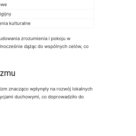
jowe
igijny
nia kulturalne
udowania zrozumienia⁣ i pokoju w
ednocześnie dążąc do wspólnych ‌celów, co
uizmu
uizm znacząco‍ wpłynęły na rozwój⁢ lokalnych
dycjami ⁤duchowymi, co ‍doprowadziło do