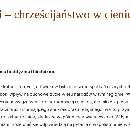
– chrześcijaństwo w cien
eniu ⁣buddyzmu i hinduizmu
 kultur i tradycji, od ‍wieków była miejscem spotkań różnych re
boki wpływ na duchowe życie wielu⁣ narodów w ⁣tym regionie. W k
waniom⁢ związanym z​ różnorodnością religijną, ale także z pos
ji oraz zmieniającego ​się krajobrazu ⁤religijnego, warto przyj
lko unikalne różnice, ale także wspólne ⁣cele wielu wyznań. W ty
nizm może stać się odpowiedzią na pytania o współistnienie⁣ w‌ 