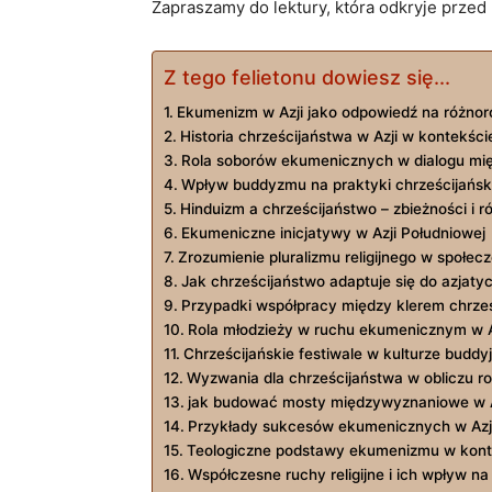
Zapraszamy⁢ do lektury, która ‌odkryje przed
Z tego felietonu dowiesz się...
Ekumenizm w Azji jako odpowiedź na różnorod
Historia chrześcijaństwa w Azji w ​kontekśc
Rola soborów ekumenicznych w dialogu‌ mię
Wpływ buddyzmu⁤ na praktyki chrześcijański
Hinduizm a chrześcijaństwo – zbieżności⁤ i r
Ekumeniczne‌ inicjatywy w ‌Azji Południowej
Zrozumienie pluralizmu religijnego w społec
Jak​ chrześcijaństwo adaptuje się ⁤do azjat
Przypadki współpracy między‍ klerem chrześ
Rola młodzieży w ruchu ekumenicznym w A
Chrześcijańskie festiwale⁤ w kulturze buddyj
Wyzwania⁤ dla chrześcijaństwa w obliczu 
jak ⁤budować ‌mosty międzywyznaniowe w A
Przykłady ⁢sukcesów ekumenicznych w Azj
Teologiczne podstawy ekumenizmu‍ w kont
Współczesne ruchy religijne i⁢ ich wpływ 