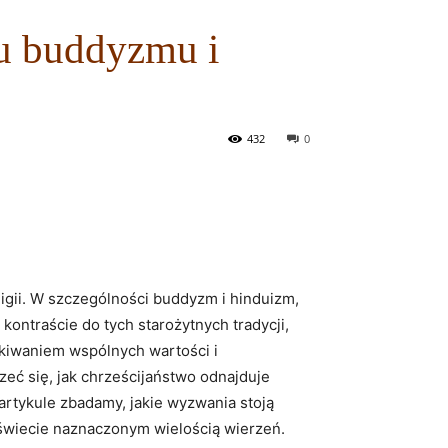
iu buddyzmu i
432
0
ligii. W​ szczególności buddyzm i hinduizm,
ontraście do tych ⁤starożytnych tradycji,
zukiwaniem wspólnych wartości i
rzeć się, jak chrześcijaństwo odnajduje
m artykule zbadamy, jakie wyzwania stoją
świecie ⁢naznaczonym‌ wielością wierzeń.