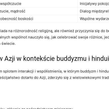
 współczucie
Inicjatywy poko
zucie, mądrość
Dialog międzyrel
obecność boskości
Wspólne wydarze
ada na różnorodność religijną, ale również przyczynia się do b
kalnych wspólnot nauczyło się, jak celebrować swoje różnice, j
 ⁢świecie.
w Azji w ​kontekście buddyzmu i hind
m splotem ⁤interakcji i współistnienia, w którym buddyzm⁢ i hind
eścijaństwo dotarło do Azji, zderzyło się z wielowiekowymi tra