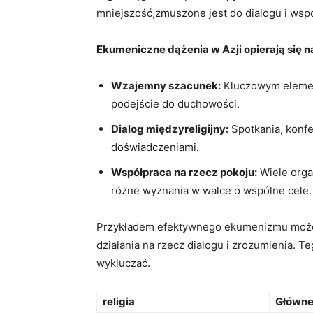
mniejszość,zmuszone jest do ​dialogu i wspó
Ekumeniczne ⁤dążenia ⁤w Azji opierają się n
Wzajemny szacunek:
Kluczowym element
podejście ⁤do duchowości.
Dialog międzyreligijny:
Spotkania, ⁤konfe
doświadczeniami.
Współpraca na ​rzecz pokoju:
⁢Wiele orga
różne wyznania ‍w ​walce ⁣o wspólne cele.
Przykładem efektywnego ⁢ekumenizmu może
działania na rzecz dialogu i zrozumienia. T
wykluczać.
religia
Główne 