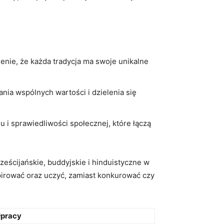
ie, że każda tradycja⁢ ma swoje unikalne
nia wspólnych wartości⁣ i‍ dzielenia ⁣się
u i sprawiedliwości⁣ społecznej, które łączą
eścijańskie, buddyjskie i⁢ hinduistyczne ​w
nspirować oraz uczyć, zamiast konkurować czy
łpracy