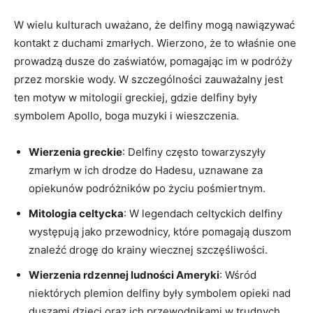
W wielu kulturach uważano, że delfiny mogą nawiązywać
kontakt z duchami zmarłych. Wierzono, że to właśnie one
prowadzą dusze do zaświatów, pomagając im w podróży
przez morskie wody. W szczególności zauważalny jest
ten motyw w mitologii greckiej, gdzie delfiny były
symbolem Apollo, boga muzyki i wieszczenia.
Wierzenia greckie
: Delfiny często towarzyszyły
zmarłym w ich drodze do Hadesu, uznawane za
opiekunów podróżników po życiu pośmiertnym.
Mitologia celtycka
: W legendach celtyckich delfiny
występują jako przewodnicy, które pomagają duszom
znaleźć drogę do krainy wiecznej szczęśliwości.
Wierzenia rdzennej ludności Ameryki
: Wśród
niektórych plemion delfiny były symbolem opieki nad
duszami dzieci oraz ich przewodnikami w trudnych