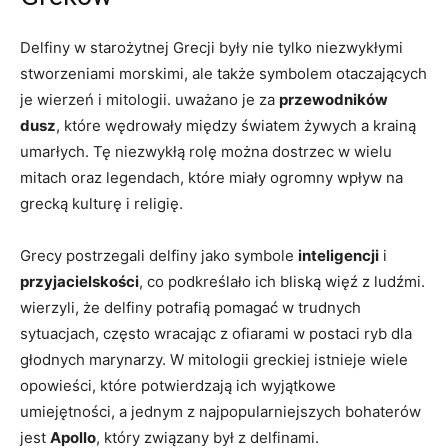
Delfiny w starożytnej Grecji były nie tylko niezwykłymi
stworzeniami morskimi, ale także symbolem otaczających
je wierzeń i mitologii. uważano je za
przewodników
dusz
, które wędrowały między światem żywych a krainą
umarłych. Tę niezwykłą rolę można dostrzec w wielu
mitach oraz legendach, które miały ogromny wpływ na
grecką kulturę i religię.
Grecy postrzegali delfiny jako symbole
inteligencji
i
przyjacielskości
, co podkreślało ich bliską więź z ludźmi.
wierzyli, że delfiny potrafią pomagać w trudnych
sytuacjach, często wracając z ofiarami w postaci ryb dla
głodnych marynarzy. W mitologii greckiej istnieje wiele
opowieści, które potwierdzają ich wyjątkowe
umiejętności, a jednym z najpopularniejszych bohaterów
jest
Apollo
, który związany był z delfinami.