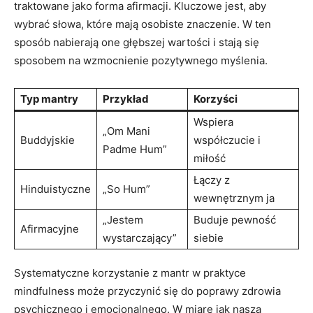
traktowane⁢ jako forma afirmacji. Kluczowe ​jest, aby
wybrać słowa, które mają osobiste znaczenie. W ten
sposób nabierają one głębszej wartości i​ stają się
sposobem na wzmocnienie pozytywnego myślenia.
Typ mantry
Przykład
Korzyści
Wspiera
„Om Mani
Buddyjskie
współczucie i
⁢Padme Hum”
miłość
Łączy z
Hinduistyczne
„So‍ Hum”
wewnętrznym‌ ja
„Jestem
Buduje pewność
Afirmacyjne
wystarczający”
siebie
Systematyczne korzystanie z mantr w​ praktyce
mindfulness może przyczynić się do poprawy zdrowia
psychicznego i emocjonalnego. W miarę jak nasza ​