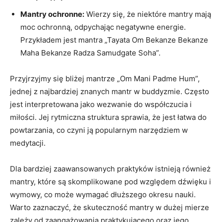
Mantry ochronne:
Wierzy się, że niektóre mantry mają
moc ochronną, odpychając negatywne energie.
Przykładem jest mantra „Tayata Om Bekanze Bekanze‌
Maha‍ Bekanze Radza Samudgate ‍Soha”.
Przyjrzyjmy się bliżej ⁢mantrze „Om Mani Padme Hum”,​
jednej z najbardziej⁢ znanych mantr w buddyzmie. Często
jest interpretowana jako ⁤wezwanie​ do współczucia i
miłości. Jej rytmiczna struktura sprawia, że jest łatwa do
powtarzania, co⁣ czyni ‍ją popularnym narzędziem​ w
medytacji.
Dla bardziej zaawansowanych praktyków istnieją również
mantry, które są skomplikowane⁤ pod względem dźwięku i
‍wymowy, ‌co może wymagać dłuższego okresu nauki.
Warto zaznaczyć, że skuteczność mantry w dużej mierze
zależy od zaangażowania praktykującego oraz jego