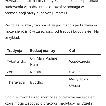
Powtarzanie tej mantry⁣ nie​ tylko niesie ze sobą intencję
budowania ⁤współczucia, ale również pomaga⁢ w
harmonizacji⁣ sfery duchowej i materii.
Warto zauważyć, że sposób w jaki mantra jest używana
może⁤ się różnić w zależności od tradycji buddyjskiej. Na​
przykład:
Tradycja
Rodzaj mantry
Cel
Om Mani Padme
Tybetańska
Współczucie
Hum
Zen
Kinhin
Uważność
Medytacja i
Theravada
Buddho
‍uwaga
Ogólnie rzecz biorąc, mantry są potężnym narzędziem,
które mogą wzbogacić praktykę medytacyjną. Dzięki