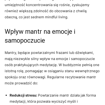
umiejętność ⁤koncentrowania się rośnie,​ zyskujemy
również większą zdolność do obcowania z chwilą
obecną, co jest sednem ⁢mindful living.
Wpływ mantr‍ na emocje i​
samopoczucie
Mantry, będące powtarzalnymi ​frazami ‍lub dźwiękami,
‌mają niezwykle silny wpływ na emocje ​i samopoczucie
osób praktykujących medytację. W buddyzmie pełnią one
‌istotną rolę,‌ pomagając w osiąganiu stanu wewnętrznego
spokoju oraz równowagi.‌ Regularne ⁣recytowanie mantr
może prowadzić do:
Redukcji⁤ stresu:
Powtarzanie mantr działa jak forma
medytacji, która pozwala wyciszyć myśli i