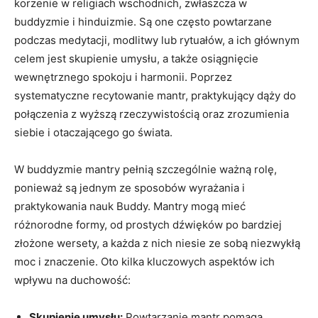
korzenie w⁢ religiach wschodnich, ⁤zwłaszcza w
buddyzmie ⁢i ‍hinduizmie. Są one często powtarzane
podczas medytacji, modlitwy lub rytuałów,⁣ a ich głównym
celem jest skupienie umysłu, a także osiągnięcie
wewnętrznego spokoju i harmonii. Poprzez
systematyczne recytowanie mantr, praktykujący dąży do
połączenia z wyższą rzeczywistością oraz zrozumienia
siebie i otaczającego go‍ świata.
W buddyzmie mantry pełnią szczególnie ważną rolę,
ponieważ są jednym ze sposobów wyrażania i
praktykowania nauk ​Buddy. Mantry mogą mieć
różnorodne formy, od prostych dźwięków po bardziej​
złożone wersety, a każda z⁤ nich niesie ze‌ sobą niezwykłą
moc i znaczenie. Oto kilka kluczowych aspektów ich
wpływu na duchowość:
Skupienie umysłu:
Powtarzanie mantr pomaga