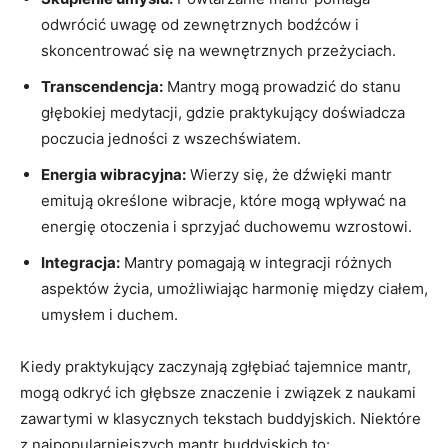
odwrócić uwagę od zewnętrznych bodźców i
skoncentrować ​się na wewnętrznych przeżyciach.
Transcendencja:
Mantry mogą prowadzić do stanu
głębokiej medytacji, gdzie praktykujący doświadcza⁣
poczucia jedności z wszechświatem.
Energia wibracyjna:
Wierzy się, że dźwięki ‍mantr
⁤emitują ‍określone wibracje, które mogą wpływać na
energię otoczenia i sprzyjać duchowemu wzrostowi.
Integracja:
Mantry pomagają w integracji różnych
aspektów życia, umożliwiając ⁤harmonię między ciałem,
umysłem i⁣ duchem.
Kiedy praktykujący zaczynają⁤ zgłębiać tajemnice mantr,
mogą odkryć ich głębsze‌ znaczenie i ‍związek ‌z naukami
zawartymi w ‍klasycznych tekstach buddyjskich. Niektóre
z najpopularniejszych mantr buddyjskich to: