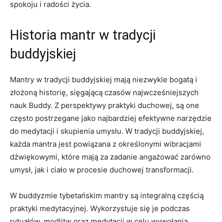
spokoju i radości życia.
Historia mantr⁢ w tradycji
buddyjskiej
Mantry w tradycji​ buddyjskiej mają niezwykle bogatą i
złożoną historię, sięgającą czasów najwcześniejszych
nauk Buddy. Z perspektywy praktyki duchowej,‌ są one
często‌ postrzegane ⁣jako najbardziej efektywne narzędzie
do medytacji‌ i ⁣skupienia umysłu.⁢ W tradycji buddyjskiej,
każda ⁢mantra jest powiązana z⁢ określonymi wibracjami
dźwiękowymi, które​ mają za zadanie ⁢angażować zarówno
umysł, jak i ciało w procesie duchowej⁤ transformacji.
W buddyzmie ‌tybetańskim mantry⁢ są integralną częścią
praktyki ‌medytacyjnej. Wykorzystuje się je podczas
rytuałów, modlitw oraz⁣ medytacji ⁢w celu wywołania