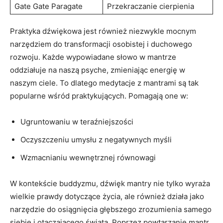
Gate Gate Paragate
Przekraczanie cierpienia
Praktyka dźwiękowa jest również ‌niezwykle mocnym
narzędziem do transformacji osobistej i duchowego
rozwoju. Każde wypowiadane słowo⁤ w mantrze
oddziałuje na naszą psyche, zmieniając energię w
naszym ciele. To dlatego medytacje z ⁤mantrami są ‌tak
‌popularne wśród praktykujących. Pomagają one w:
Ugruntowaniu w teraźniejszości
Oczyszczeniu umysłu z negatywnych‍ myśli
Wzmacnianiu wewnętrznej​ równowagi
W kontekście buddyzmu, dźwięk mantry‌ nie tylko wyraża
‌wielkie‌ prawdy dotyczące życia, ale ⁤również‍ działa jako
narzędzie do osiągnięcia głębszego zrozumienia ⁢samego
siebie i otaczającego świata. Poprzez powtarzanie mantr,