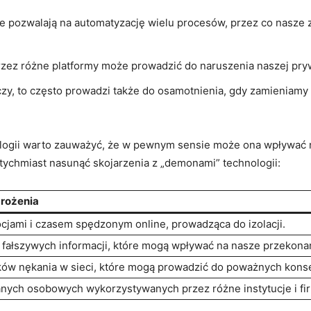
 pozwalają na automatyzację wielu procesów, przez co nasze 
zez różne platformy może prowadzić do naruszenia naszej pry
zy, to często prowadzi także do osamotnienia, gdy zamieniamy
ogii warto zauważyć, że w pewnym sensie może ona wpływać n
atychmiast nasunąć skojarzenia z „demonami” technologii:
grożenia
cjami i czasem spędzonym online, prowadząca do izolacji.
 fałszywych informacji, które mogą wpływać na nasze przekonan
ów nękania w sieci, które mogą prowadzić do poważnych kons
anych osobowych wykorzystywanych przez różne instytucje i fi