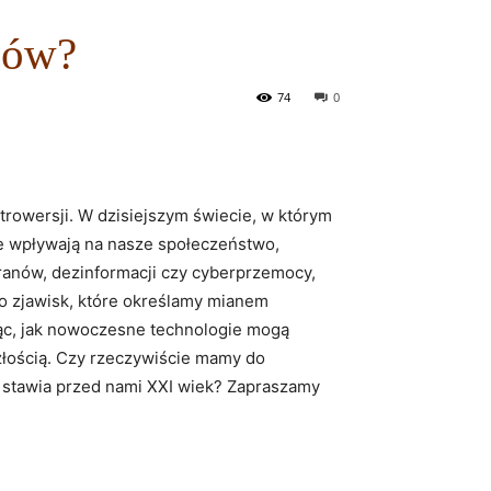
nów?
74
0
rowersji. W dzisiejszym świecie, w którym
ne wpływają na nasze społeczeństwo,
ekranów, dezinformacji czy cyberprzemocy,
do zjawisk, które określamy mianem
jąc, jak nowoczesne technologie mogą
szłością. Czy rzeczywiście mamy do
 stawia przed nami XXI wiek? Zapraszamy