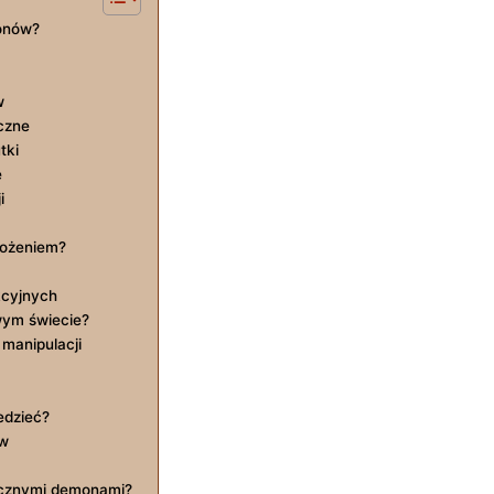
onów?
w
czne
tki
e
i
rożeniem?
kcyjnych
owym świecie?
manipulacji
edzieć?
ów
icznymi demonami?