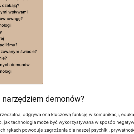
s czekają?
nymi wpływami
 równowagę?
ologii
y
ej
aciliśmy?
tyzowanym świecie?
nie?
rznych demonów
ologii
ć narzędziem demonów?
przeczalna, odgrywa ona kluczową funkcję w komunikacji, edukac
go, jak technologia może być wykorzystywana w sposób negatyw
ch rękach powoduje zagrożenia dla naszej psychiki, prywatnośc