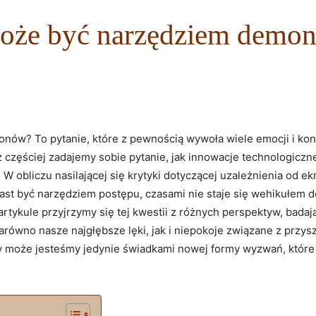
może być narzędziem demo
ów? To pytanie, które z pewnością wywoła wiele emocji i kont
z częściej zadajemy sobie pytanie, jak innowacje technologicz
 W obliczu nasilającej się krytyki dotyczącej uzależnienia od 
iast być narzędziem postępu, czasami nie staje się wehikułem 
tykule przyjrzymy się tej kwestii z różnych perspektyw, bada
arówno nasze najgłębsze lęki, jak i niepokoje związane z przy
zy może jesteśmy jedynie świadkami nowej formy wyzwań, które