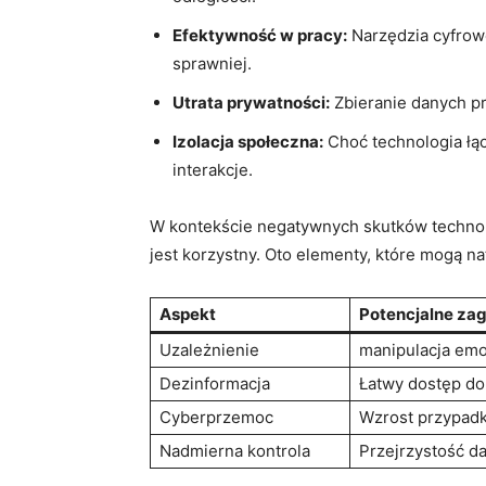
Efektywność w pracy:
Narzędzia cyfrowe
sprawniej.
Utrata prywatności:
Zbieranie danych pr
Izolacja społeczna:
Choć technologia łąc
interakcje.
W kontekście negatywnych skutków technol
jest korzystny. Oto elementy, które mogą n
Aspekt
Potencjalne za
Uzależnienie
manipulacja emo
Dezinformacja
Łatwy dostęp do
Cyberprzemoc
Wzrost przypadk
Nadmierna kontrola
Przejrzystość d