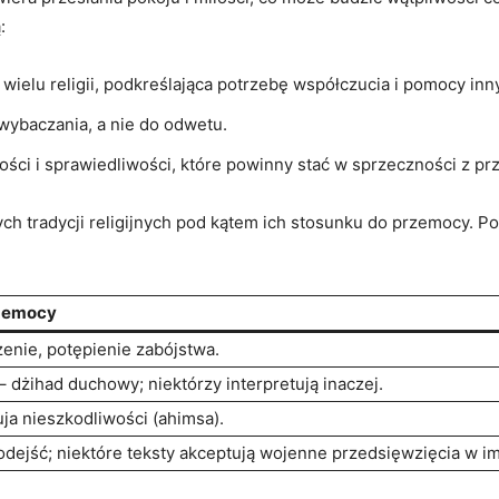
:
ielu religii, podkreślająca potrzebę współczucia⁤ i ​pomocy ‍inn
wybaczania, a nie do odwetu.
ości i sprawiedliwości, które powinny stać w sprzeczności z p
ych tradycji religijnych pod kątem ich stosunku do przemocy. Pon
rzemocy
enie, potępienie ⁢zabójstwa.
 ​dżihad duchowy; niektórzy interpretują inaczej.
a nieszkodliwości ⁢(ahimsa).
ejść; ‍niektóre teksty akceptują wojenne przedsięwzięcia ⁢w i