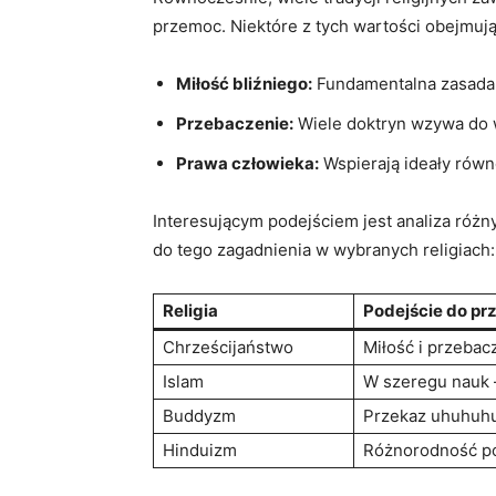
przemoc. Niektóre⁢ z‍ tych wartości obejmują
Miłość bliźniego:
Fundamentalna zasada⁣ w
Przebaczenie:
⁢Wiele doktryn‍ wzywa do 
Prawa ⁢człowieka:
Wspierają ideały równ
Interesującym podejściem ‌jest‌ analiza różn
do tego zagadnienia ​w wybranych religiach:
Religia
Podejście do ‌p
Chrześcijaństwo
Miłość i przebacz
Islam
W szeregu ‌nauk –
Buddyzm
Przekaz uhuhuhuj
Hinduizm
Różnorodność pod