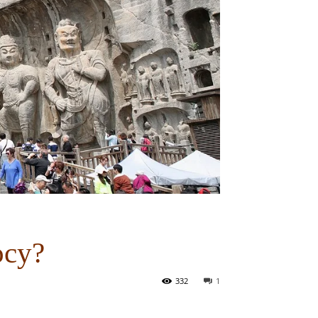
ocy?
332
1