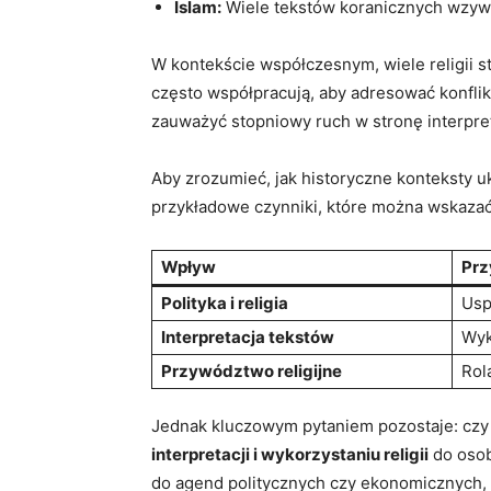
Islam:
Wiele tekstów koranicznych wzywa
W kontekście współczesnym, wiele ⁢religii s
często ‍współpracują, aby adresować konflik
zauważyć stopniowy ruch w stronę ‌interpretac
Aby​ zrozumieć, jak historyczne konteksty uk
przykładowe czynniki, które można wskazać
Wpływ
Prz
Polityka ‍i religia
Usp
Interpretacja tekstów
Wyk
Przywództwo ‍religijne
Rol
Jednak kluczowym pytaniem‍ pozostaje: czy ⁣r
⁢interpretacji i wykorzystaniu religii
do osob
⁣do⁤ agend politycznych czy ekonomicznych, 