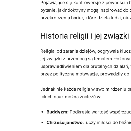
Pojawiające się kontrowersje ‍z‍ pewnością
pytanie, jakindoktryny mogą inspirować do d
przekroczenia‌ barier, które dzielą ludzi,⁤ ni
Historia religii i jej związ
Religia, od zarania dziejów, odgrywała kluc
jej związki z‌ przemocą są ⁤tematem złożonym 
usprawiedliwieniem​ dla brutalnych działań, t
przez polityczne motywacje, prowadziły‍ do n
Jednak nie ⁤każda religia w‌ swoim ⁢rdzeniu⁣
takich⁣ nauk ​można znaleźć w:
Buddyzm:
Podkreśla wartość⁢ współczucia
Chrześcijaństwo:
‌ uczy miłości do bliźn