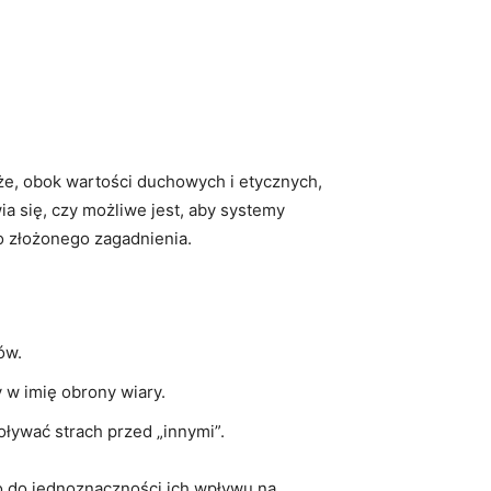
że, ‌obok wartości duchowych⁤ i etycznych,
wia się, czy możliwe jest, aby systemy
go złożonego zagadnienia.
ów.
 w imię obrony wiary.
ływać strach przed‍ „innymi”.
co do jednoznaczności​ ich wpływu na