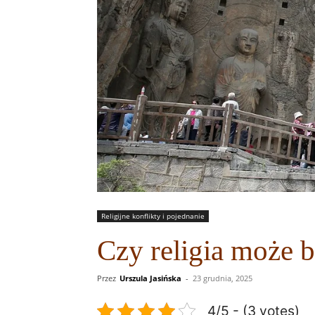
Religijne konflikty i pojednanie
Czy religia może 
Przez
Urszula Jasińska
-
23 grudnia, 2025
4/5 - (3 votes)