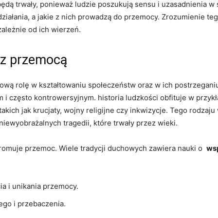
 będą trwały, ponieważ ludzie poszukują sensu i uzasadnienia w
ziałania, a jakie z nich prowadzą ⁣do przemocy. Zrozumienie​ te
ezależnie od ich wierzeń.
ki z przemocą
zową rolę w kształtowaniu społeczeństw oraz w ich postrzeganiu
i​ często ‍kontrowersyjnym. ‌historia ludzkości obfituje w przykła
akich jak⁢ krucjaty, wojny ⁤religijne czy inkwizycje. Tego⁢ rodza
iewyobrażalnych tragedii,⁢ które ⁤trwały przez wieki.
 promuje przemoc. Wiele tradycji duchowych zawiera nauki⁢ o ​
wsp
 i ⁣unikania ‍przemocy.
iego i przebaczenia.