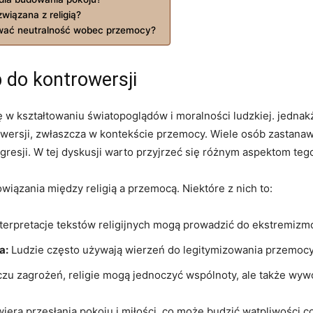
wiązana z religią?
mować neutralność wobec przemocy?
p do kontrowersji
ę w kształtowaniu ​światopoglądów i moralności ‌ludzkiej. jednak
rowersji, zwłaszcza⁤ w kontekście przemocy. Wiele⁣ osób zastana
gresji. ​W tej dyskusji warto przyjrzeć się różnym aspektom te
powiązania między religią a ‌przemocą. Niektóre z nich to:
terpretacje tekstów religijnych mogą prowadzić do ‌ekstremizm
a:
Ludzie często używają ⁣wierzeń⁤ do legitymizowania przemocy
zu zagrożeń, religie mogą jednoczyć wspólnoty, ale także‍ wywo
wiera przesłania pokoju i miłości, co może budzić wątpliwości 