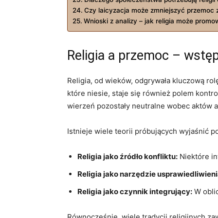
Czy laicyzacja ​może zmniejszyć przemoc z
Wnioski z analizy – jak religia może pro
Religia a przemoc –​ wstę
Religia, od wieków, odgrywała kluczową ⁤rol
które ‍niesie,⁣ staje się również polem kont
wierzeń pozostały ⁤neutralne wobec aktów a
Istnieje⁤ wiele teorii ‌próbujących wyjaśnić 
Religia jako źródło konfliktu:
Niektóre in
Religia jako narzędzie usprawiedliwieni
Religia jako ⁢czynnik integrujący:
W oblic
Równocześnie, wiele tradycji religijnych za