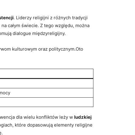
stencji
. Liderzy religijni z różnych ⁣tradycji
ch na całym świecie. Z tego względu, można
romują dialogue międzyreligijny.
wpływom⁢ kulturowym oraz politycznym.Oto
emocy
wencja⁤ dla⁣ wielu konfliktów leży w
ludzkiej
giach, które dopasowują elementy religijne
ę.