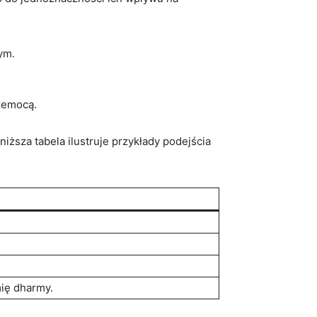
ym.
rzemocą.
iższa⁤ tabela ilustruje przykłady podejścia
mię dharmy.