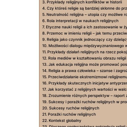
Przykłady religijnych konfliktów w historii
Czy któreś⁣ religie są⁢ bardziej ⁤skłonne do 
Neutralność religijna – utopia czy możliwe 
Rola interpretacji w naukach religijnych
Etyczne nauki religii a ich ‍zastosowanie w 
Przemoc w⁣ imieniu religii⁤ – jak temu przeci
Religia jako czynnik‌ jednoczący czy dzieląc
Możliwości dialogu międzywyznaniowego​ 
Przykłady działań religijnych na rzecz‌ poko
Rola mediów w kształtowaniu obrazu religii
Jak edukacja religijna może ‍promować p
Religia a prawa człowieka – ‌szanse i zagro
Przeciwdziałanie ekstremizmowi religijnemu⁤ –
Przykłady skutecznych inicjatyw antyprze
Jak ⁣korzystać z​ religijnych wartości w wa
Zrozumienie różnych perspektyw – raport z‍ 
Sukcesy i porażki ruchów ⁢religijnych w pr
Sukcesy ruchów religijnych
Porażki ruchów religijnych
Kontekst globalny
Dlaczego społeczeństwa ⁢potrzebują‌ religii