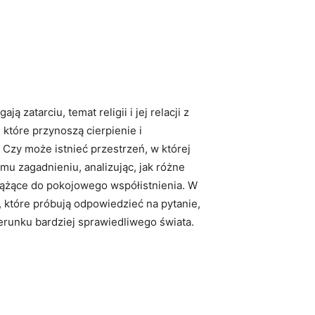
zatarciu, temat religii i jej relacji z‌
w, które przynoszą cierpienie i
y ​może ‍istnieć przestrzeń, w​ której‌
mu zagadnieniu, analizując, jak różne
y dążące ⁢do pokojowego współistnienia. W
, ⁤które próbują odpowiedzieć na pytanie,
runku bardziej sprawiedliwego⁢ świata.