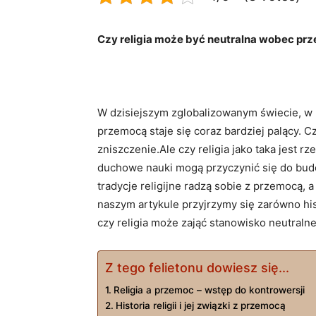
Czy religia może być neutralna wobec pr
W dzisiejszym zglobalizowanym świecie, w któr
przemocą ⁣staje ‍się coraz ⁢bardziej palący. C
zniszczenie.Ale czy religia jako taka jest r
duchowe nauki mogą ⁣przyczynić⁣ się do bud
tradycje religijne radzą sobie z przemocą, a
naszym artykule przyjrzymy się zarówno histo
czy religia może⁤ zająć stanowisko neutral
Z tego felietonu dowiesz się...
Religia a przemoc –​ wstęp do kontrowersji
Historia religii i jej związki z przemocą