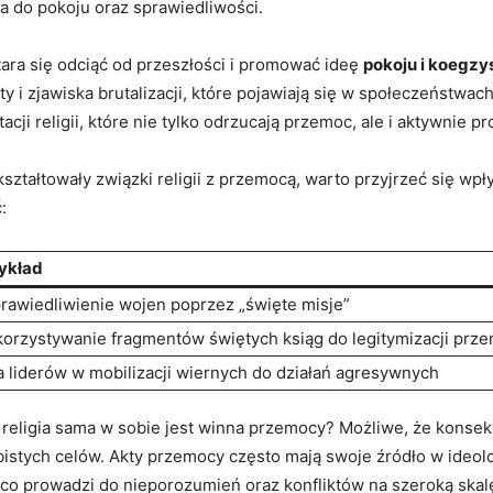
 do pokoju oraz sprawiedliwości.
tara się odciąć od przeszłości i promować ideę
pokoju i koegzy
ty i zjawiska brutalizacji, które pojawiają‍ się w społeczeństwa
ji ⁢religii,⁣ które nie tylko⁣ odrzucają przemoc, ale i aktywnie p
ształtowały związki religii z przemocą,‌ warto‌ przyjrzeć się⁣ 
:
ykład
rawiedliwienie wojen poprzez ​„święte misje”
orzystywanie fragmentów ⁤świętych ‍ksiąg do legitymizacji prz
a liderów ⁢w mobilizacji wiernych ‌do⁣ działań agresywnych
eligia‌ sama w⁤ sobie jest winna‌ przemocy? Możliwe,‌ że konsek
istych celów. Akty przemocy często mają swoje źródło w ideolo
co prowadzi⁢ do nieporozumień⁣ oraz⁢ konfliktów na szeroką skal