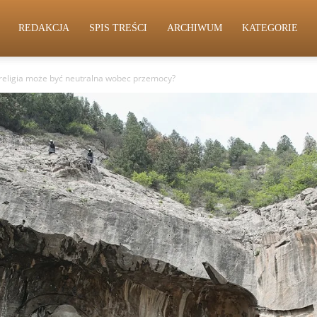
REDAKCJA
SPIS TREŚCI
ARCHIWUM
KATEGORIE
religia może być neutralna wobec przemocy?