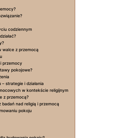
przemocy?
rozwiązanie?
życiu codziennym
wdziałać?
y?
w walce z przemocą
ju
 i przemocy
ostawy pokojowe?
żenia
​ strategie i działania
mocowych w kontekście religijnym
lce z przemocą?
badań ‍nad religią‌ i przemocą
omowaniu⁢ pokoju
 dla budowania⁢ pokoju?