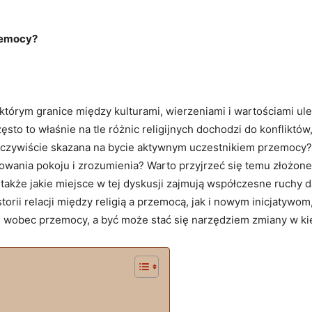
zemocy?
ym granice między‌ kulturami, wierzeniami​ i wartościami ulegają 
zęsto to właśnie ‍na ‌tle różnic ⁣religijnych dochodzi do konfliktó
zeczywiście skazana na bycie aktywnym uczestnikiem przemocy?‌ Cz
owania pokoju i zrozumienia? Warto przyjrzeć się temu złożone
 ⁣także jakie ​miejsce w‌ tej dyskusji zajmują współczesne ruch
rii‍ relacji ‌między⁤ religią a przemocą, jak i nowym inicjatywom
ne wobec przemocy, a być może stać się narzędziem zmiany w kie